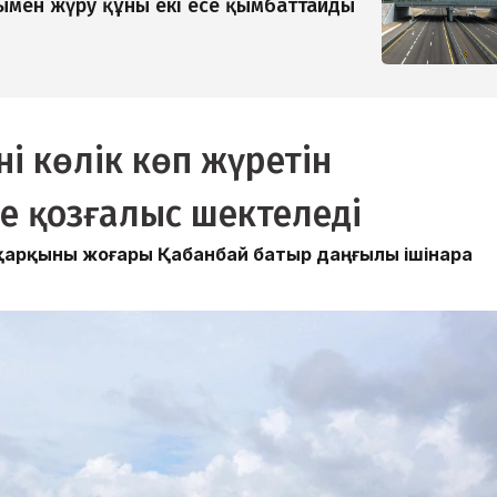
мен жүру құны екі есе қымбаттайды
і көлік көп жүретін
е қозғалыс шектеледі
 қарқыны жоғары Қабанбай батыр даңғылы ішінара