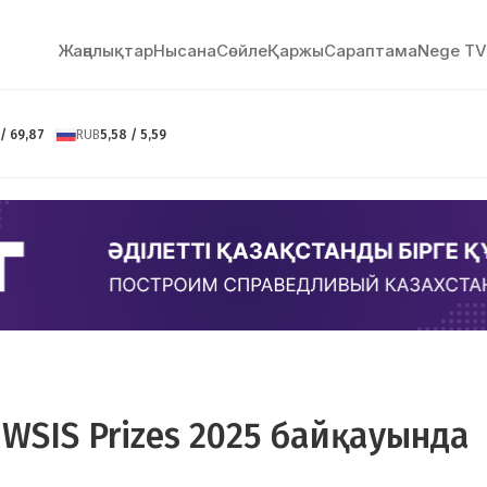
Жаңалықтар
Нысана
Сөйлe
Қаржы
Сараптама
Nege TV
 / 69,87
RUB
5,58 / 5,59
 WSIS Prizes 2025 байқауында