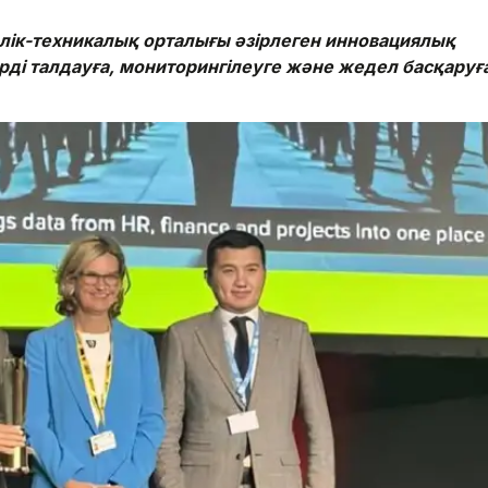
лік-техникалық орталығы әзірлеген инновациялық
рді талдауға, мониторингілеуге және жедел басқаруғ