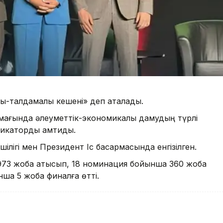
ық-талдамалық кешені» деп аталады.
аумағында әлеуметтік-экономикалық дамудың түрлі
икаторды қамтиды.
ілігі мен Президент Іс басқармасында енгізілген.
л 973 жоба қатысып, 18 номинация бойынша 360 жоба
нша 5 жоба финалға өтті.