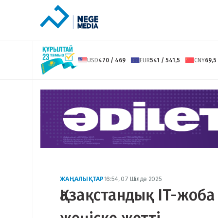
USD
470 / 469
EUR
541 / 541,5
CNY
69,5
ЖАҢАЛЫҚТАР
16:54, 07 Шілде 2025
Қазақстандық IT-жоба