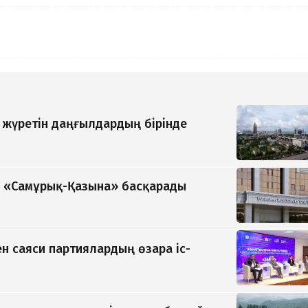
п жүретін даңғылдардың бірінде
ді «Самұрық-Қазына» басқарады
н саяси партиялардың өзара іс-