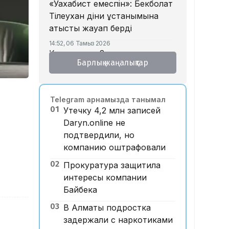
«Уахабист емеспін»: Бекболат
Тілеухан діни ұстанымына
қатысты жауап берді
14:52, 06 Тамыз 2026
Қазақстанда 2 млн теңге
Барлық жаңалықтар
жалақы қай саланың
мамандарына ұсынылады?
14:05, 06 Тамыз 2026
Telegram арнамызда танымал
Астанада жолаушы мінген
01
Утечку 4,2 млн записей
ұшқышсыз әуе таксиі алғаш
Daryn.online не
рет көкке көтерілді
подтвердили, но
12:33, 06 Тамыз 2026
компанию оштрафовали
Отбасы банк ипотека
02
бойынша ескі үйлерге
Прокуратура защитила
қойылатын талаптарды
интересы компании
жеңілдетті
Байбека
12:28, 06 Тамыз 2026
03
В Алматы подростка
​FIDE үшін бәсеке: Турловтың
задержали с наркотиками
жеңісі Қазақстанның беделін