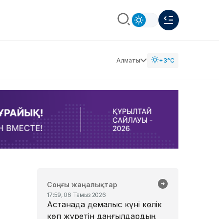
Алматы
+3°C
Соңғы жаңалықтар
17:59, 06 Тамыз 2026
Астанада демалыс күні көлік
көп жүретін даңғылдардың