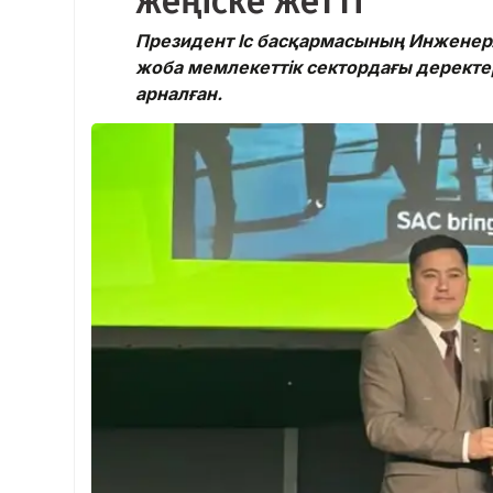
жеңіске жетті
Президент Іс басқармасының Инженер
жоба мемлекеттік сектордағы деректе
арналған.