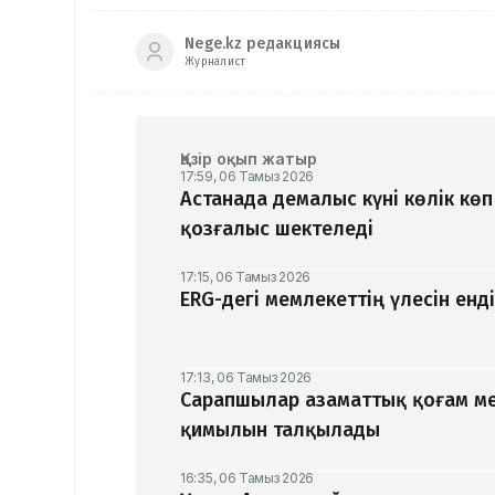
Nege.kz редакциясы
Журналист
Қазір оқып жатыр
17:59, 06 Тамыз 2026
Астанада демалыс күні көлік кө
қозғалыс шектеледі
17:15, 06 Тамыз 2026
ERG-дегі мемлекеттің үлесін ен
17:13, 06 Тамыз 2026
Сарапшылар азаматтық қоғам ме
қимылын талқылады
16:35, 06 Тамыз 2026