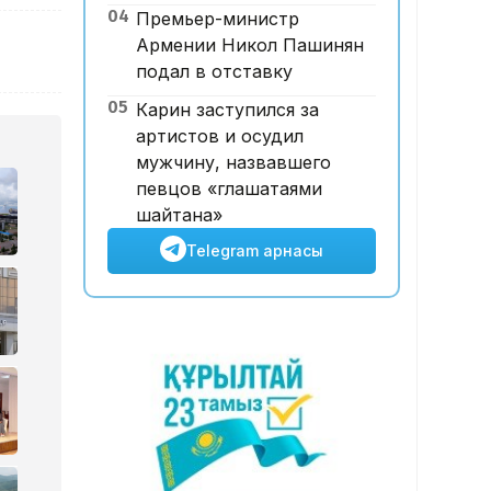
04
Премьер-министр
арттыра ма?
Армении Никол Пашинян
подал в отставку
05
Карин заступился за
артистов и осудил
мужчину, назвавшего
певцов «глашатаями
шайтана»
Telegram арнасы