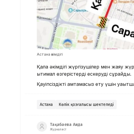
Астана әкімдігі
Қала әкімдігі жүргізушілер мен жаяу ж
ықтимал өзгерістерді ескеруді сұрайды.
Қауіпсіздікті қамтамасыз ету үшін уақы
Астана
Көлік қозғалысы шектеледі
Тақабаева Аида
Журналист