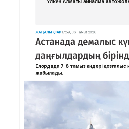
Үлкен Алматы айналма автожолы
ЖАҢАЛЫҚТАР
17:59, 06 Тамыз 2026
Астанада демалыс күн
даңғылдардың бірінд
Елордада 7-8 тамыз күндері қозғалыс
жабылады.