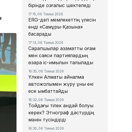
бірінде қозғалыс шектеледі
17:15, 06 Тамыз 2026
а
ERG-дегі мемлекеттің үлесін
енді «Самұрық-Қазына»
басқарады
17:13, 06 Тамыз 2026
Сарапшылар азаматтық қоғам
мен саяси партиялардың
өзара іс-қимылын талқылады
16:35, 06 Тамыз 2026
Үлкен Алматы айналма
автожолымен жүру құны екі
есе қымбаттайды
16:32, 06 Тамыз 2026
Тойдағы тілек қандай болуы
керек? Этнограф дәстүрдің
мәнін түсіндірді
16:26, 06 Тамыз 2026