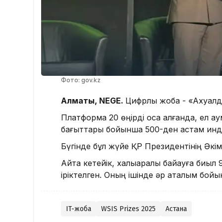
Фото: gov.kz
Алматы, NEGE.
Цифрлық жоба - «Ахуалд
Платформа 20 өңірді қоса алғанда, ел 
бағыттары бойынша 500-ден астам инд
Бүгінде бұл жүйе ҚР Президентінің Әкімш
Айта кетейік, халықаралық байқауға биы
іріктелген. Оның ішінде әр аталым бойы
IT-жоба
WSIS Prizes 2025
Астана