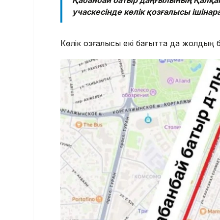
Қабанбай батыр даңғылының Қалқам
учаскесінде көлік қозғалысы ішіна
Көлік қозғалысы екі бағытта да жолды