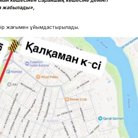
ан көшесінен Сарайшық көшесіне дейінгі
ра жабылады»,
ң бір жағымен ұйымдастырылады.