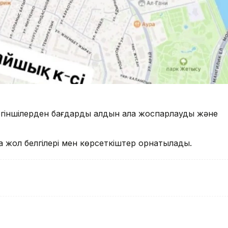
үргіншілерден бағдарды алдын ала жоспарлауды және
тша жол белгілері мен көрсеткіштер орнатылады.