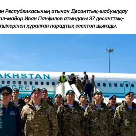
тан Республикасының атынан Десанттық-шабуылдау
рал-майор Иван Панфилов атындағы 37 десанттық-
шілерінен құралған парадтық есептоп шығады.