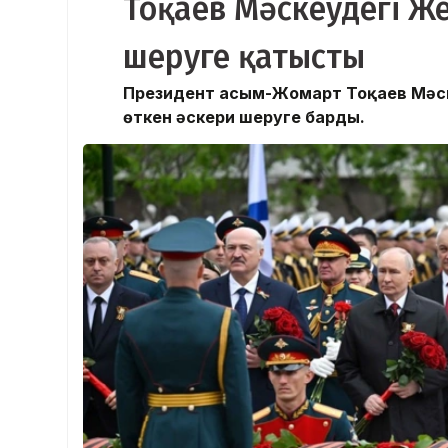
Тоқаев Мәскеудегі Же
шеруге қатысты
Президент Қасым-Жомарт Тоқаев Мәск
өткен әскери шеруге барды.