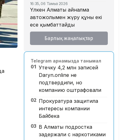
16:35, 06 Тамыз 2026
Үлкен Алматы айналма
автожолымен жүру құны екі
есе қымбаттайды
16:32, 06 Тамыз 2026
Барлық жаңалықтар
Тойдағы тілек қандай болуы
керек? Этнограф дәстүрдің
мәнін түсіндірді
Telegram арнамызда танымал
16:26, 06 Тамыз 2026
01
Утечку 4,2 млн записей
«Уахабист емеспін»: Бекболат
да
Daryn.online не
Тілеухан діни ұстанымына
подтвердили, но
қатысты жауап берді
компанию оштрафовали
14:52, 06 Тамыз 2026
02
Қазақстанда 2 млн теңге
Прокуратура защитила
жалақы қай саланың
интересы компании
мамандарына ұсынылады?
Байбека
14:05, 06 Тамыз 2026
03
В Алматы подростка
Астанада жолаушы мінген
задержали с наркотиками
ұшқышсыз әуе таксиі алғаш