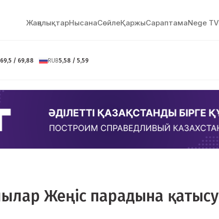
Жаңалықтар
Нысана
Сөйлe
Қаржы
Сараптама
Nege TV
69,5 / 69,88
RUB
5,58 / 5,59
шылар Жеңіс парадына қатысу