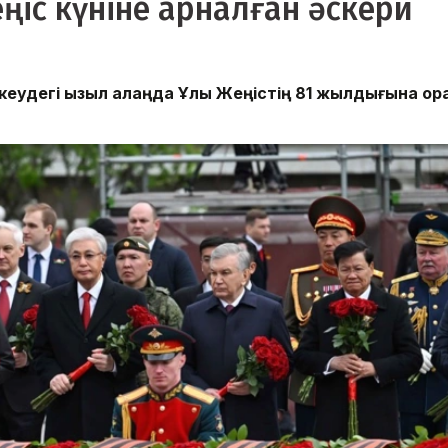
ңіс күніне арналған әскери
еудегі Қызыл алаңда Ұлы Жеңістің 81 жылдығына ор