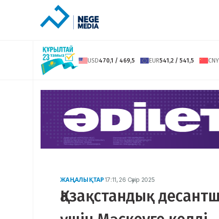
USD
470,1 / 469,5
EUR
541,2 / 541,5
CNY
ЖАҢАЛЫҚТАР
17:11, 26 Сәуір 2025
Қазақстандық десант