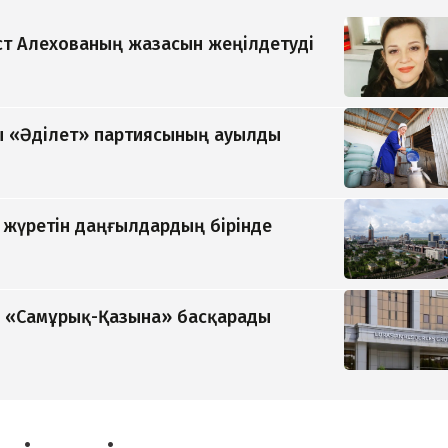
т Алехованың жазасын жеңілдетуді
 «Әділет» партиясының ауылды
п жүретін даңғылдардың бірінде
ді «Самұрық-Қазына» басқарады