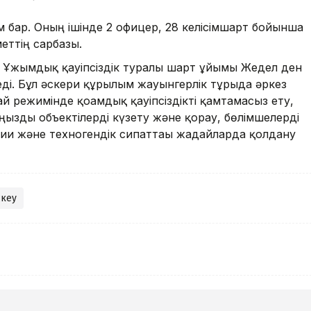
 бар. Оның ішінде 2 офицер, 28 келісімшарт бойынша
еттің сарбазы.
 Ұжымдық қауіпсіздік туралы шарт ұйымы Жедел ден
ді. Бұл әскери құрылым жауынгерлік тұрғыда әркез
й режимінде қоғамдық қауіпсіздікті қамтамасыз ету,
ызды объектілерді күзету және қорғау, бөлімшелерді
ғи және техногендік сипаттағы жағдайларда қолдану
кеу