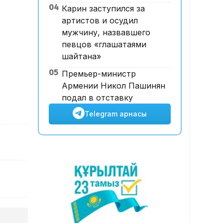
04
Карин заступился за
рет көкке көтерілді
артистов и осудил
мужчину, назвавшего
певцов «глашатаями
шайтана»
05
Премьер-министр
Армении Никол Пашинян
подал в отставку
Telegram арнасы