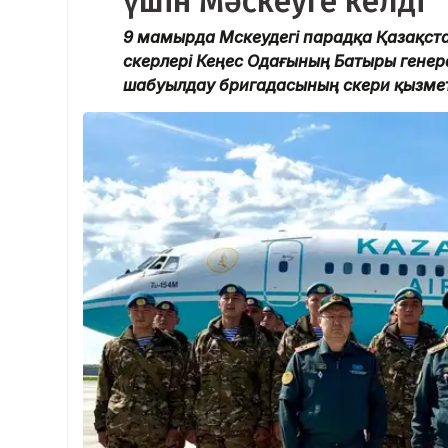
үшін Мәскеуге келді
9 мамырда Мәскеудегі парадқа Қазақс
әскерлері Кеңес Одағының Батыры гене
шабуылдау бригадасының әскери қызмет