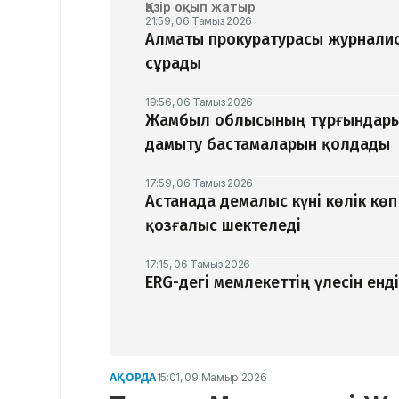
Қазір оқып жатыр
21:59, 06 Тамыз 2026
Алматы прокуратурасы журналис
сұрады
19:56, 06 Тамыз 2026
Жамбыл облысының тұрғындары
дамыту бастамаларын қолдады
17:59, 06 Тамыз 2026
Астанада демалыс күні көлік кө
қозғалыс шектеледі
17:15, 06 Тамыз 2026
ERG-дегі мемлекеттің үлесін ен
АҚОРДА
15:01, 09 Мамыр 2026