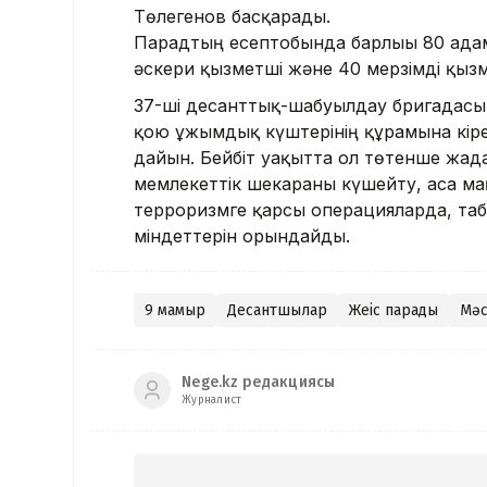
Төлегенов басқарады.
Парадтың есептобында барлығы 80 адам
әскери қызметші және 40 мерзімді қызм
37-ші десанттық-шабуылдау бригадасы
қою ұжымдық күштерінің құрамына кіре
дайын. Бейбіт уақытта ол төтенше жағда
мемлекеттік шекараны күшейту, аса маң
терроризмге қарсы операцияларда, таби
міндеттерін орындайды.
9 мамыр
Десантшылар
Жеңіс парады
Мәс
Nege.kz редакциясы
Журналист