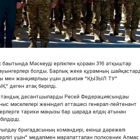
бағытында Мәскеуді ерлікпен қорғаған 316 атқыштар
уынгерлері болды. Барлық жеке құрамның шайқастар
ығы мен жанқиярлығы үшін дивизия "ҚЫЗЫЛ ТУ"
" деген атақ берілді.
қстандық десантшыларды Ресей Федерациясындағы
аныс мәселелері жөніндегі атташесі генерал-лейтенант
герлерге тарихи маңызы бар шарада елдің атынан
ілдірді.
уылдау бригадасының командирі, екінші дәрежелі
рлігі үшін" медалімен марапатталған полковник Алмас