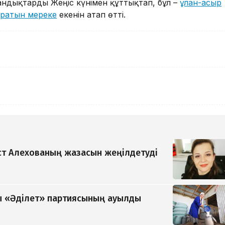
андықтарды Жеңіс күнімен құттықтап, бұл –
ұлан-асыр
қыратын мереке
екенін атап өтті.
т Алехованың жазасын жеңілдетуді
 «Әділет» партиясының ауылды