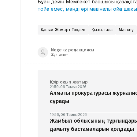
Бұған дейін Мемлекет басшысы қазақст
тойға емес, мәнді әрі мағыналы ойға ша
Қасым-Жомарт Тоқаев
Қызыл алаң
Мәскеу
Nege.kz редакциясы
Журналист
Қазір оқып жатыр
21:59, 06 Тамыз 2026
Алматы прокуратурасы журналис
сұрады
19:56, 06 Тамыз 2026
Жамбыл облысының тұрғындары
дамыту бастамаларын қолдады