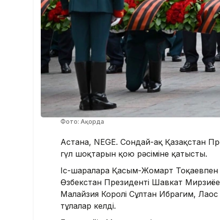
Фото: Ақорда
Астана, NEGE. Сондай-ақ Қазақстан През
гүл шоқтарын қою рәсіміне қатысты.
Іс-шараларға Қасым-Жомарт Тоқаевпен
Өзбекстан Президенті Шавкат Мирзиёе
Малайзия Королі Сұлтан Ибрагим, Лаос
тұлғалар келді.