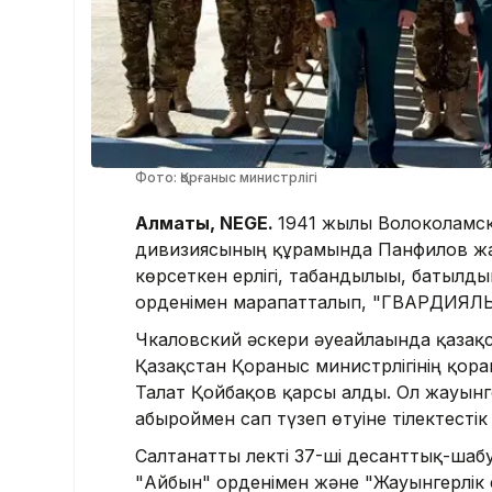
Фото: Қорғаныс министрлігі
Алматы, NEGE.
1941 жылы Волоколамск 
дивизиясының құрамында Панфилов жа
көрсеткен ерлігі, табандылығы, батылд
орденімен марапатталып, "ГВАРДИЯЛЫҚ
Чкаловский әскери әуеайлағында қаза
Қазақстан Қорғаныс министрлігінің қорғ
Талғат Қойбақов қарсы алды. Ол жауын
абыроймен сап түзеп өтуіне тілектестік б
Салтанатты лекті 37-ші десанттық-шаб
"Айбын" орденімен және "Жауынгерлік е