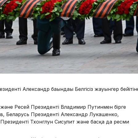
иденті Александр бағындағы Белгісіз жауынгер бейітін
 және Ресей Президенті Владимир Путинмен бірге
в, Беларусь Президенті Александр Лукашенко,
 Президенті Тхонглун Сисулит және басқа да ресми