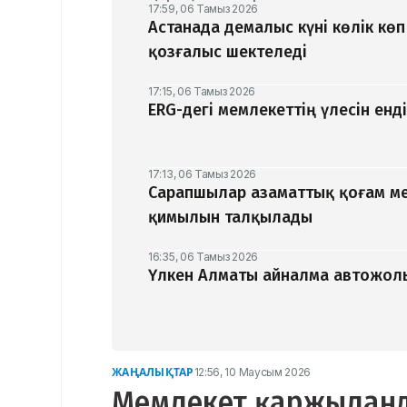
17:59, 06 Тамыз 2026
Астанада демалыс күні көлік кө
қозғалыс шектеледі
17:15, 06 Тамыз 2026
ERG-дегі мемлекеттің үлесін ен
17:13, 06 Тамыз 2026
Сарапшылар азаматтық қоғам ме
қимылын талқылады
16:35, 06 Тамыз 2026
Үлкен Алматы айналма автожолы
ЖАҢАЛЫҚТАР
12:56, 10 Маусым 2026
Мемлекет қаржыланд