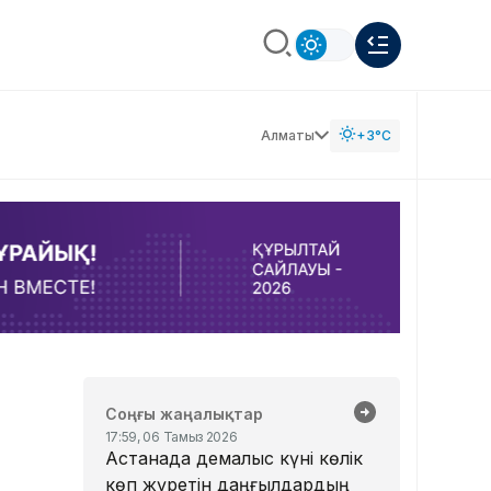
Алматы
+3°C
Соңғы жаңалықтар
17:59, 06 Тамыз 2026
Астанада демалыс күні көлік
көп жүретін даңғылдардың