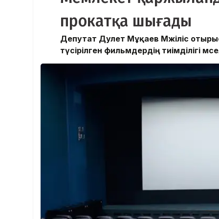
прокатқа шығады
Депутат Дәулет Мұқаев Мәжіліс отыр
түсірілген фильмдердің тиімділігі мәсе