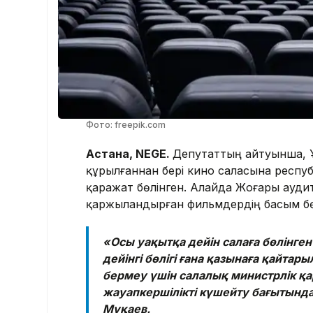
Фото: freepik.com
Астана, NEGE.
Депутаттың айтуынша, 
құрылғаннан бері кино саласына респ
қаражат бөлінген. Алайда Жоғары аудит
қаржыландырған фильмдердің басым бөлі
«Осы уақытқа дейін салаға бөлінге
дейінгі бөлігі ғана қазынаға қайта
бермеу үшін салалық министрлік 
жауапкершілікті күшейту бағытында
Мұқаев.