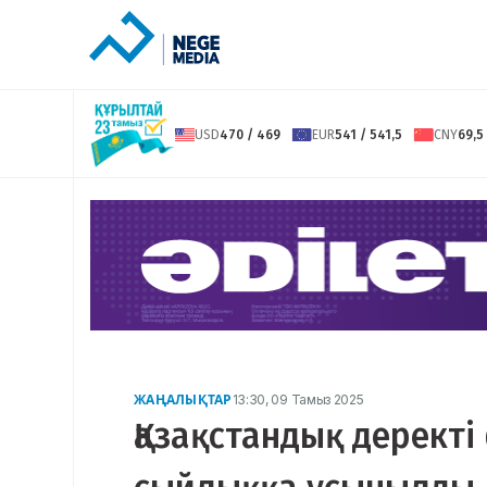
USD
470 / 469
EUR
541 / 541,5
CNY
69,5
ЖАҢАЛЫҚТАР
13:30, 09 Тамыз 2025
Қазақстандық дерект