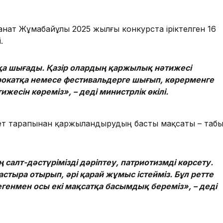
анат Жұмабайұлы 2025 жылғы конкурста іріктелген 16
.
қа шығады. Қазір олардың қаржылық нәтижесі
прокатқа немесе фестивальдерге шығып, көрерменге
ижесін көреміз», – деді министрлік өкілі.
кет тарапынан қаржыландырудың басты мақсаты – таб
ң салт-дәстүрімізді дәріптеу, патриотизмді көрсету.
стыра отырып, әрі қарай жұмыс істейміз. Бұл ретте
Дегенмен осы екі мақсатқа басымдық береміз», – деді