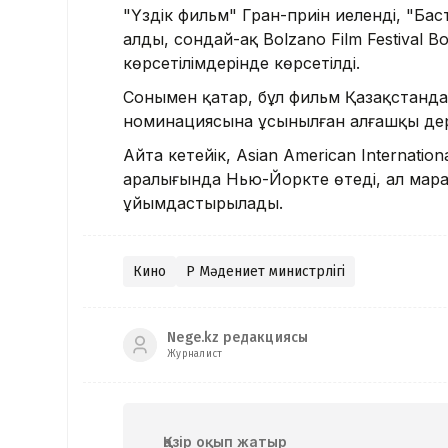
"Үздік фильм" Гран-приін иеленді, "Бас
алды, сондай-ақ Bolzano Film Festival B
көрсетілімдерінде көрсетілді.
Сонымен қатар, бұл фильм Қазақстанд
номинациясына ұсынылған алғашқы дер
Айта кетейік, Asian American Internation
аралығында Нью-Йоркте өтеді, ал мара
ұйымдастырылады.
Кино
ҚР Мәдениет министрлігі
Nege.kz редакциясы
Журналист
Қазір оқып жатыр