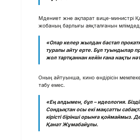
Мәдениет және ақпарат вице-министрі Қ
жобаның барлығы аяқталғанын мәлімдеді
«Олар келер жылдан бастап прокат
туралы айту ерте. Бұл туындылар 
жол тартқаннан кейін ғана нақты нәт
Оның айтуынша, кино өндірісін мемле
табу емес.
«Ең алдымен, бұл – идеология. Бізді
Сондықтан осы екі мақсатты сабақта
кірісті бірінші орынға қоймаймыз. 
Қанат Жұмабайұлы.