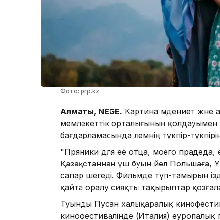
Фото: prp.kz
Алматы, NEGE.
Картина мәдениет және а
мемлекеттік орталығының қолдауымен т
бағдарламасында әлемнің түкпір-түкпірі
"Пряники для её отца, моего прадеда, 
Қазақстаннан үш буын әйел Польшаға, Ұ
сапар шегеді. Фильмде түп-тамырын ізд
қайта оралу сияқты тақырыптар қозғал
Туынды Пусан халықаралық кинофестива
кинофестивалінде (Италия) еуропалық п