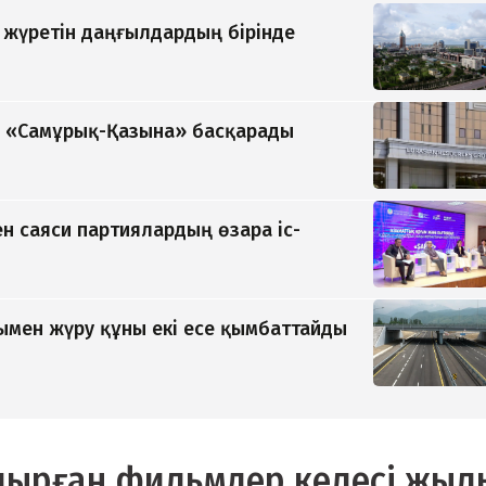
п жүретін даңғылдардың бірінде
ді «Самұрық-Қазына» басқарады
н саяси партиялардың өзара іс-
мен жүру құны екі есе қымбаттайды
ырған фильмдер келесі жыл