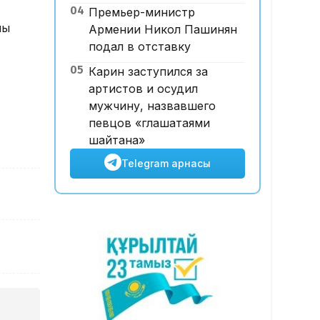
04
Премьер-министр
жеңісі Қазақстанның беделін
йы
Армении Никол Пашинян
арттыра ма?
подал в отставку
05
Карин заступился за
артистов и осудил
мужчину, назвавшего
певцов «глашатаями
шайтана»
Telegram арнасы