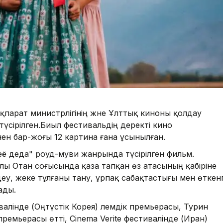
қпарат министрлігінің және Ұлттық киноны қолдау
үсірілген.Биыл фестивальдің деректі кино
нен бар-жоғы 12 картина ғана ұсынылған.
её деда" роуд-муви жанрында түсірілген фильм.
лы Отан соғысында қаза тапқан өз атасының қабіріне
еу, жеке тұлғаны тану, ұрпақ сабақтастығы мен өткен
ады.
лінде (Оңтүстік Корея) әлемдік премьерасы, Турин
ремьерасы өтті, Cinema Verite фестивалінде (Иран)