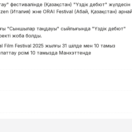
тау" фестивалінде (Қазақстан) "Үздік дебют" жүлдесін
ozen (Италия) және ORAI Festival (Абай, Қазақстан) арна
ағы "Сыншылар таңдауы" сыйлығында "Үздік дебют"
екті жоба болды.
al Film Festival 2025 жылғы 31 шілде мен 10 тамыз
паттау рәсімі 10 тамызда Манхэттенде