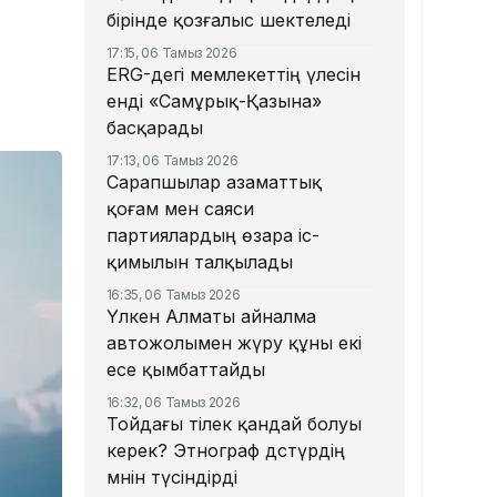
бірінде қозғалыс шектеледі
17:15, 06 Тамыз 2026
ERG-дегі мемлекеттің үлесін
енді «Самұрық-Қазына»
басқарады
17:13, 06 Тамыз 2026
Сарапшылар азаматтық
қоғам мен саяси
партиялардың өзара іс-
қимылын талқылады
16:35, 06 Тамыз 2026
Үлкен Алматы айналма
автожолымен жүру құны екі
есе қымбаттайды
16:32, 06 Тамыз 2026
Тойдағы тілек қандай болуы
керек? Этнограф дәстүрдің
мәнін түсіндірді