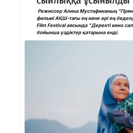
сыйлыққа ұсынылды
Режиссер Алина Мустафинаның "Пряник
фильмі АҚШ-тағы ең көне әрі ең беделді
Film Festival аясында "Деректі кино 
бойынша үздіктер қатарына енді.