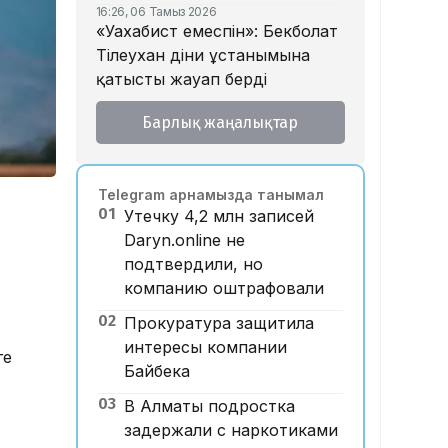
16:26, 06 Тамыз 2026
«Уахабист емеспін»: Бекболат
Тілеухан діни ұстанымына
қатысты жауап берді
14:52, 06 Тамыз 2026
Барлық жаңалықтар
Қазақстанда 2 млн теңге
жалақы қай саланың
мамандарына ұсынылады?
Telegram арнамызда танымал
14:05, 06 Тамыз 2026
01
Утечку 4,2 млн записей
Астанада жолаушы мінген
Daryn.online не
ұшқышсыз әуе таксиі алғаш
подтвердили, но
рет көкке көтерілді
компанию оштрафовали
12:33, 06 Тамыз 2026
02
Отбасы банк ипотека
Прокуратура защитила
бойынша ескі үйлерге
интересы компании
ге
қойылатын талаптарды
Байбека
жеңілдетті
03
В Алматы подростка
12:28, 06 Тамыз 2026
задержали с наркотиками
​FIDE үшін бәсеке: Турловтың