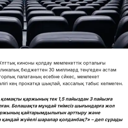
Ұлттық киноны қолдау мемлекеттік орталығы
убликалық бюджеттен 30 миллиард теңгеден астам
орлық палатаның есебіне сәйкес, мемлекет
гі кең прокатқа шықпай, кассалық табыс әкелмеген.
н қомақты қаржының тек 1,5 пайыздан 3 пайызға
рылған. Болашақта мұндай тиімсіз шығындарға жол
қаржының қайтарымдылығын арттыру және
 қандай жүйелі шаралар қолданбақ?» – деп сұрады