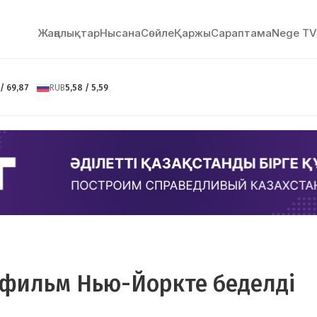
Жаңалықтар
Нысана
Сөйлe
Қаржы
Сараптама
Nege TV
 / 69,87
RUB
5,58 / 5,59
і фильм Нью-Йоркте беделді