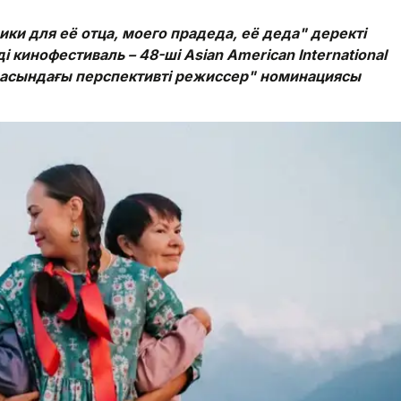
и для её отца, моего прадеда, её деда" деректі
 кинофестиваль – 48-ші Asian American International
саласындағы перспективті режиссер" номинациясы