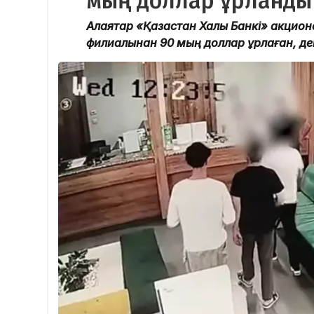
мың доллар ұрланды
Алаяқтар «Қазақстан Халық Банкі» акцион
филиалынан 90 мың доллар ұрлаған, де