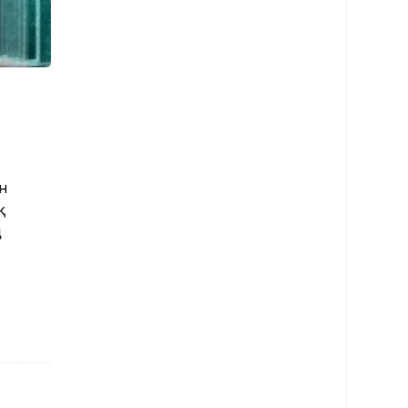
н
қ
ң