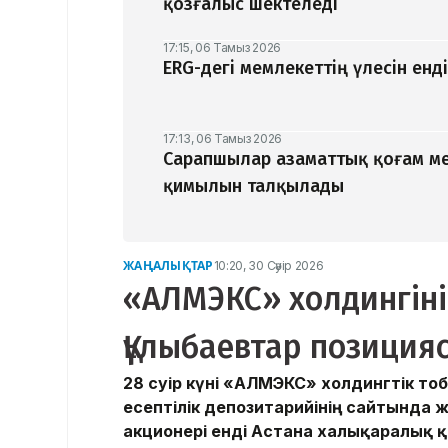
қозғалыс шектеледі
17:15, 06 Тамыз 2026
ERG-дегі мемлекеттің үлесін ен
17:13, 06 Тамыз 2026
Сарапшылар азаматтық қоғам ме
қимылын талқылады
ЖАҢАЛЫҚТАР
10:20, 30 Сәуір 2026
«АЛМЭКС» холдингіні
Құлыбаевтар позиция
28 сәуір күні «АЛМЭКС» холдингтік 
есептілік депозитарийінің сайтында 
акционері енді Астана халықаралық қ