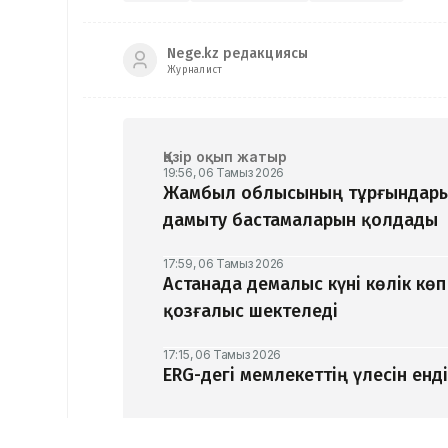
Nege.kz редакциясы
Журналист
Қазір оқып жатыр
19:56, 06 Тамыз 2026
Жамбыл облысының тұрғындары
дамыту бастамаларын қолдады
17:59, 06 Тамыз 2026
Астанада демалыс күні көлік кө
қозғалыс шектеледі
17:15, 06 Тамыз 2026
ERG-дегі мемлекеттің үлесін ен
17:13, 06 Тамыз 2026