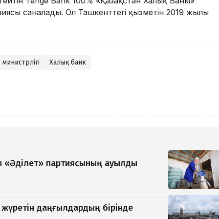
стейтін Tenge Bank 100% «Қазақстан Халық Банкі»
иясы саналады. Ол Ташкенттегі қызметін 2019 жылы
 министрлігі
Халық банк
 «Әділет» партиясының ауылды
п жүретін даңғылдардың бірінде