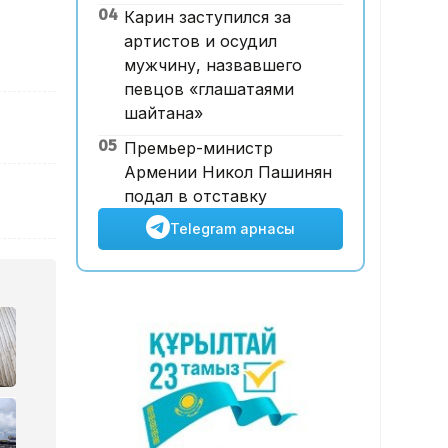
04
Карин заступился за
бойынша ескі үйлерге
артистов и осудил
қойылатын талаптарды
мужчину, назвавшего
жеңілдетті
певцов «глашатаями
шайтана»
05
Премьер-министр
Армении Никол Пашинян
подал в отставку
Telegram арнасы