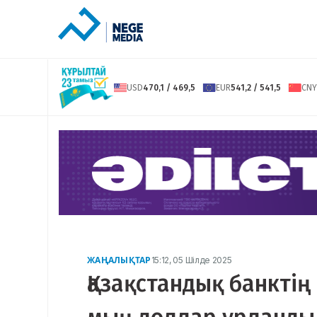
USD
470,1 / 469,5
EUR
541,2 / 541,5
CNY
ЖАҢАЛЫҚТАР
15:12, 05 Шілде 2025
Қазақстандық банкті