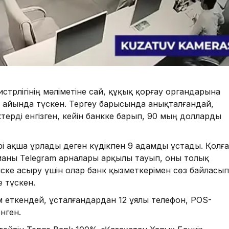
истрлігінің мәліметіне сай, құқық қорғау органдарына
 айында түскен. Тергеу барысында анықталғандай,
ерді енгізген, кейін банкке барып, 90 мың долларды
рі ақша ұрлады деген күдікпен 9 адамды ұстады. Қолға
еманы Telegram арналары арқылы тауып, оны толық
іске асыру үшін олар банк қызметкерімен сөз байласып
 түскен.
м еткендей, ұсталғандардан 12 ұялы телефон, POS-
нген.