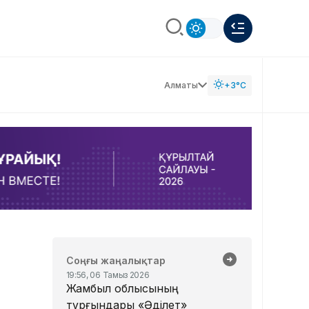
Алматы
+3°C
Соңғы жаңалықтар
19:56, 06 Тамыз 2026
Жамбыл облысының
тұрғындары «Әділет»