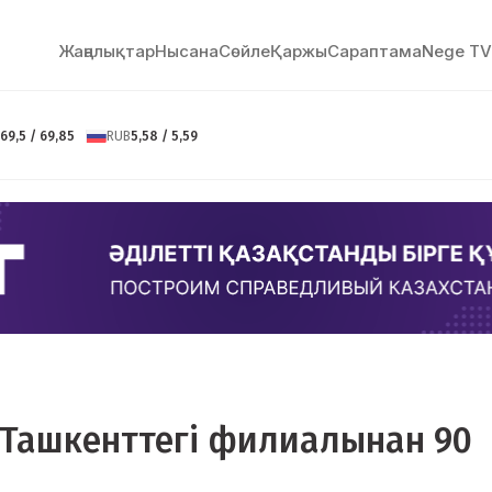
Жаңалықтар
Нысана
Сөйлe
Қаржы
Сараптама
Nege TV
69,5 / 69,85
RUB
5,58 / 5,59
ң Ташкенттегі филиалынан 90