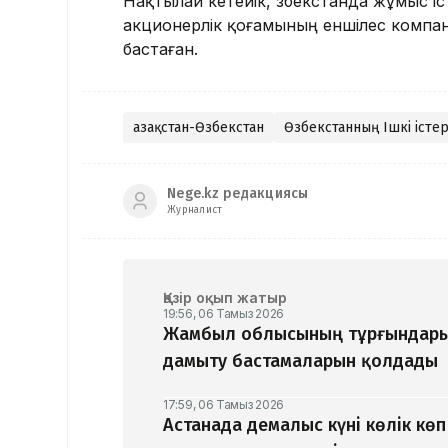
Нақтылай кетейік, Өзбекстанда жұмыс і
акционерлік қоғамының еншілес компан
бастаған.
Қазақстан-Өзбекстан
Өзбекстанның Ішкі істер
Nege.kz редакциясы
Журналист
Қазір оқып жатыр
19:56, 06 Тамыз 2026
Жамбыл облысының тұрғындары
дамыту бастамаларын қолдады
17:59, 06 Тамыз 2026
Астанада демалыс күні көлік кө