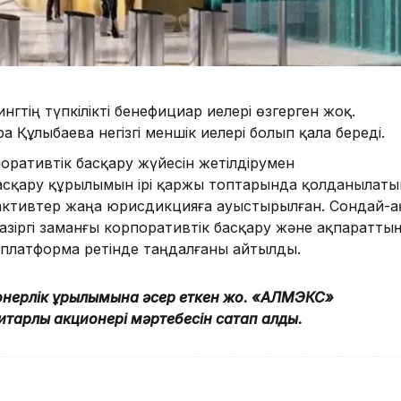
гтің түпкілікті бенефициар иелері өзгерген жоқ.
Құлыбаева негізгі меншік иелері болып қала береді.
поративтік басқару жүйесін жетілдірумен
асқару құрылымын ірі қаржы топтарында қолданылаты
 активтер жаңа юрисдикцияға ауыстырылған. Сондай-а
зіргі заманғы корпоративтік басқару және ақпаратты
 платформа ретінде таңдалғаны айтылды.
ионерлік құрылымына әсер еткен жоқ. «АЛМЭКС»
арлық акционері мәртебесін сақтап қалды.