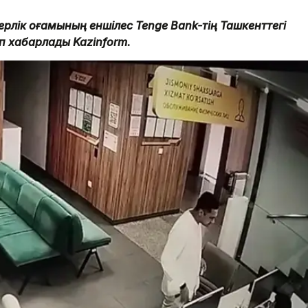
ерлік қоғамының еншілес Tenge Bank-тің Ташкенттегі
п хабарлады Kazinform.