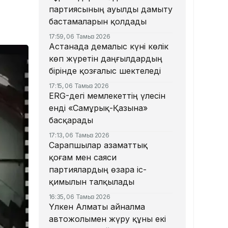
партиясының ауылды дамыту
бастамаларын қолдады
17:59, 06 Тамыз 2026
Астанада демалыс күні көлік
көп жүретін даңғылдардың
бірінде қозғалыс шектеледі
17:15, 06 Тамыз 2026
ERG-дегі мемлекеттің үлесін
енді «Самұрық-Қазына»
басқарады
17:13, 06 Тамыз 2026
Сарапшылар азаматтық
қоғам мен саяси
партиялардың өзара іс-
қимылын талқылады
16:35, 06 Тамыз 2026
Үлкен Алматы айналма
автожолымен жүру құны екі