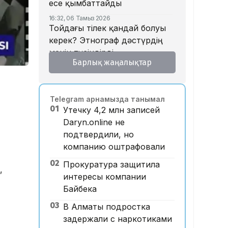
есе қымбаттайды
16:32, 06 Тамыз 2026
Тойдағы тілек қандай болуы
керек? Этнограф дәстүрдің
мәнін түсіндірді
Барлық жаңалықтар
16:26, 06 Тамыз 2026
«Уахабист емеспін»: Бекболат
Тілеухан діни ұстанымына
Telegram арнамызда танымал
қатысты жауап берді
01
Утечку 4,2 млн записей
14:52, 06 Тамыз 2026
Daryn.online не
Қазақстанда 2 млн теңге
подтвердили, но
жалақы қай саланың
компанию оштрафовали
мамандарына ұсынылады?
02
Прокуратура защитила
14:05, 06 Тамыз 2026
,
Астанада жолаушы мінген
интересы компании
ұшқышсыз әуе таксиі алғаш
Байбека
рет көкке көтерілді
03
В Алматы подростка
12:33, 06 Тамыз 2026
задержали с наркотиками
Отбасы банк ипотека