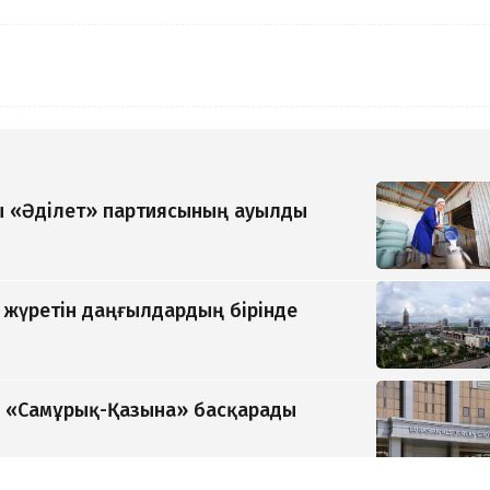
 «Әділет» партиясының ауылды
п жүретін даңғылдардың бірінде
ді «Самұрық-Қазына» басқарады