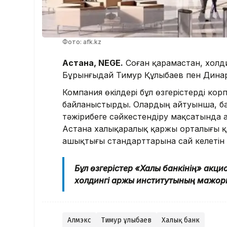
Фото: afk.kz
Астана, NEGE.
Соған қарамастан, холдин
Бұрынғыдай Тимур Құлыбаев пен Динара 
Компания өкілдері бұл өзгерістерді кор
байланыстырды. Олардың айтуынша, б
тәжірибеге сәйкестендіру мақсатында
Астана халықаралық қаржы орталығы қа
ашықтығы стандарттарына сай келетін
Бұл өзгерістер «Халық банкінің» акц
холдингі қаржы институтының мажорит
Алмэкс
Тимур Құлыбаев
Халық банк