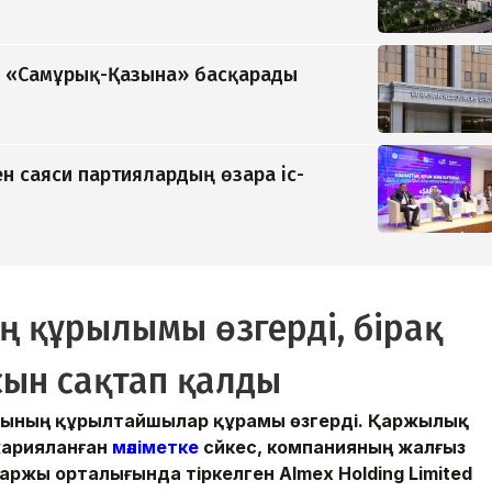
ді «Самұрық-Қазына» басқарады
н саяси партиялардың өзара іс-
ң құрылымы өзгерді, бірақ
сын сақтап қалды
тобының құрылтайшылар құрамы өзгерді. Қаржылық
жарияланған
мәліметке
сәйкес, компанияның жалғыз
аржы орталығында тіркелген Almex Holding Limited