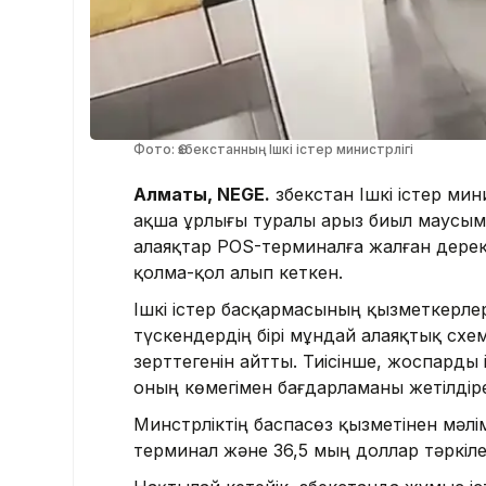
Фото: Өзбекстанның Ішкі істер министрлігі
Алматы, NEGE.
Өзбекстан Ішкі істер мин
ақша ұрлығы туралы арыз биыл маусым
алаяқтар POS-терминалға жалған дерект
қолма-қол алып кеткен.
Ішкі істер басқармасының қызметкерле
түскендердің бірі мұндай алаяқтық сх
зерттегенін айтты. Тиісінше, жоспарды 
оның көмегімен бағдарламаны жетілдіре
Минстрліктің баспасөз қызметінен мәлі
терминал және 36,5 мың доллар тәркіле