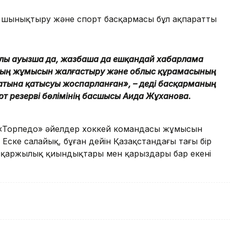
 шынықтыру және спорт басқармасы бұл ақпаратты
алы ауызша да, жазбаша да ешқандай хабарлама
даның жұмысын жалғастыру және облыс құрамасының
натына қатысуы жоспарланған», – деді басқарманың
рт резерві бөлімінің басшысы Аида Жұханова.
 «Торпедо» әйелдер хоккей командасы жұмысын
ске салайық, бұған дейін Қазақстандағы тағы бір
а қаржылық қиындықтары мен қарыздары бар екені