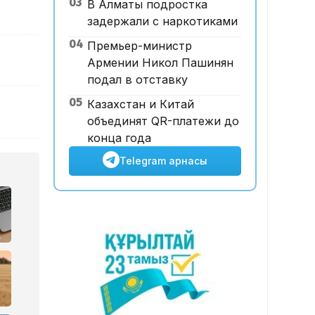
03
В Алматы подростка
базары аукционда 24,7 млрд
задержали с наркотиками
теңгеге сатылды
04
Премьер-министр
Армении Никол Пашинян
подал в отставку
05
Казахстан и Китай
объединят QR-платежи до
конца года
Telegram арнасы