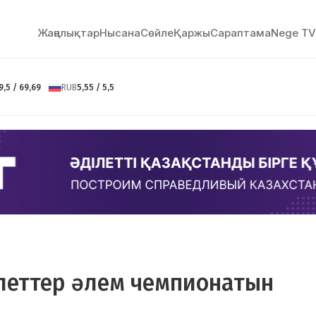
Жаңалықтар
Нысана
Сөйлe
Қаржы
Сараптама
Nege TV
9,5 / 69,69
RUB
5,55 / 5,5
тлеттер әлем чемпионатын