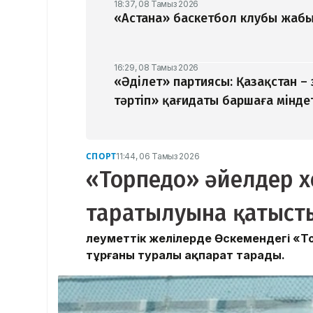
18:37, 08 Тамыз 2026
«Астана» баскетбол клубы жабыл
16:29, 08 Тамыз 2026
«Әділет» партиясы: Қазақстан –
тәртіп» қағидаты баршаға мінде
СПОРТ
11:44, 06 Тамыз 2026
«Торпедо» әйелдер 
таратылуына қатысты
Әлеуметтік желілерде Өскемендегі «
тұрғаны туралы ақпарат тарады.