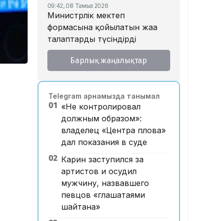
09:42, 08 Тамыз 2026
Министрлік мектеп
формасына қойылатын жаңа
талаптарды түсіндірді
18:46, 07 Тамыз 2026
Барлық жаңалықтар
Тойда уағыз айтып, басы
дауға қалған ақсақалдың қызы
Тоқаевқа үндеу жасады
Telegram арнамызда танымал
17:47, 07 Тамыз 2026
01
«Не контролировал
«Ресейден жеткізілген»:
должным образом»:
Алматыда жалған көлік
владелец «Центра плова»
нөмірлерін сатқан тұрғын
дал показания в суде
ұсталды
02
Карин заступился за
17:29, 07 Тамыз 2026
ЕҮАК отырысында
артистов и осудил
электрондық сауда туралы
мужчину, назвавшего
келісімге қол қойылды
певцов «глашатаями
шайтана»
16:49, 07 Тамыз 2026
Алматыдағы «Байсат»