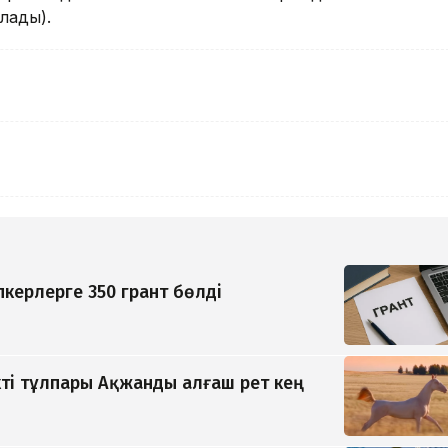
олады).
керлерге 350 грант бөлді
ті тұлпары Ақжанды алғаш рет кең