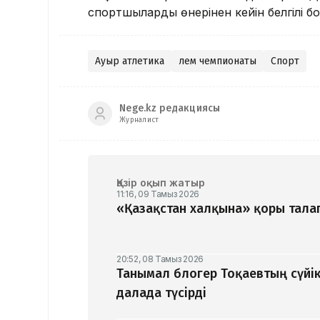
спортшылардың өнерінен кейін белгілі б
Ауыр атлетика
Әлем чемпионаты
Спорт
Nege.kz редакциясы
Журналист
Қазір оқып жатыр
11:16, 09 Тамыз 2026
«Қазақстан халқына» қоры талап
20:52, 08 Тамыз 2026
Танымал блогер Тоқаевтың сүйік
далада түсірді