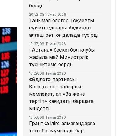
бөлді
20:52, 08 Тамыз 2026
Танымал блогер Тоқаевтың
сүйікті тұлпары Ақжанды
алғаш рет кең далада түсірді
18:37, 08 Тамыз 2026
«Астана» баскетбол клубы
жабыла ма? Министрлік
түсініктеме берді
16:29, 08 Тамыз 2026
«Әділет» партиясы:
Қазақстан – зайырлы
мемлекет, ал «Заң және
тәртіп» қағидаты баршаға
міндетті
10:58, 08 Тамыз 2026
Грантқа іліге алмағандарға
тағы бір мүмкіндік бар