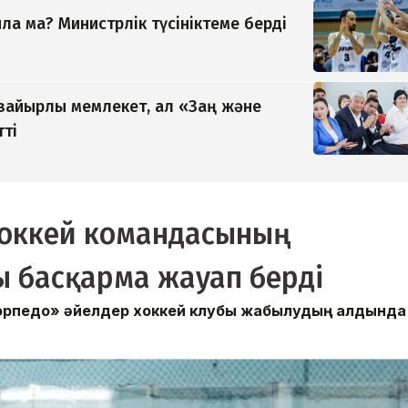
а ма? Министрлік түсініктеме берді
 зайырлы мемлекет, ал «Заң және
тті
хоккей командасының
 басқарма жауап берді
Торпедо» әйелдер хоккей клубы жабылудың алдында