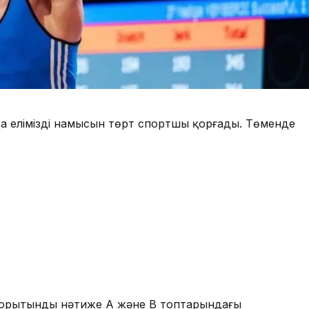
да еліміздің намысын төрт спортшы қорғады. Төменде
(қорытынды нәтиже А және В топтарындағы