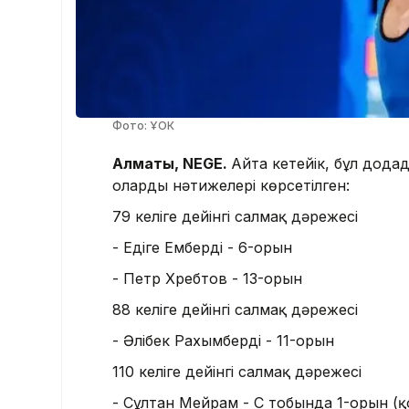
Фото: ҰОК
Алматы, NEGE.
Айта кетейік, бұл дода
олардың нәтижелері көрсетілген:
79 келіге дейінгі салмақ дәрежесі
- Едіге Емберді - 6-орын
- Петр Хребтов - 13-орын
88 келіге дейінгі салмақ дәрежесі
- Әлібек Рахымберді - 11-орын
110 келіге дейінгі салмақ дәрежесі
- Сұлтан Мейрам - С тобында 1-орын 