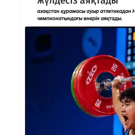
жүлдесіз аяқтады
Қазақстан құрамасы ауыр атлетикадан 
чемпионатындағы өнерін аяқтады.