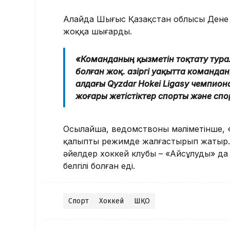
Алайда Шығыс Қазақстан облысы Дене
жоққа шығарды.
«Команданың қызметін тоқтату тур
болған жоқ. Қазіргі уақытта коман
алдағы Qyzdar Hokei Ligasy чемпио
жоғары жетістіктер спорты және спо
Осылайша, ведомствоның мәліметінше,
қалыпты режимде жалғастырып жатыр. Е
әйелдер хоккей клубы – «Айсұлудың» д
белгілі болған еді.
Спорт
Хоккей
ШҚО