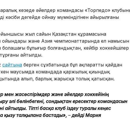
ралық кезеңде әйелдер командасы «Торпедо» клубыны
 кәсіби деңгейде ойнау мүмкіндігінен айырылғаны
з ойыншысы жыл сайын Қазақстан құрамасына
я ойындары және Азия чемпионаттарында ел намысын
ң болашағы бұлыңғыр болғандықтан, кейбір хоккейшілер
 тұрғаны айтылды.
z
сайтына
берген сұхбатында бұл ақпараттың қайдан
 өткен маусымда командада қаржылық қиындық
ытында алып, барлық жарысқа толық қатысқан.
р мен жасөспірімдер және әйелдер хоккейінің
ру әлі бөлінбегені, сондықтан ересектер командасын
і айтылды. Тіпті басқа клуб іздеу туралы кеңес
да қызу талқылана бастады»,
–
дейді Мария