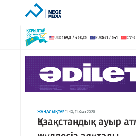
USD
469,8 / 468,35
EUR
541 / 541
CNY
6
ЖАҢАЛЫҚТАР
11:40, 11 Қазан 2025
Қазақстандық ауыр а