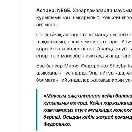
Астана, NEGE.
Хабарламаларда маусыма
құрылымынан шығарылып, хоккейшілердің
айтылған.
Сондай-ақ ақпаратта команданың сегі
шақырылып, әлем чемпионаттары, Ази
қорғайтыны көрсетілген. Алайда клубты
спорттық мансабын аяқтаудың алдында
Бас бапкер Мария Федоренко Shayba.k
шыққанын түсіндірді. Оның айтуынша,
болмаған, ойыншылар жалақыларын уақ
«Маусым аяқталғаннан кейін балала
құрылымы өзгерді. Кейін қаржыланды
қамтамасыз етуге мүмкіндік жоқ екен
берілді. Осыдан кейін жағдай қоғам
Федоренко.