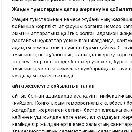
Жақын туыстардың қатар жерленуіне қойылат
Жақын туыстарының немесе жұбайының жазбаша 
бойынша жергілікті атқарушы органға немесе қал
әкімінің аппаратына қайтыс болған адаммен жақ
растайтын құжаттар ұсынылған жағдайда, қайты
адамды немесе оның сүйегін бұрын қайтыс болғ
туысының не жұбайының жанында жерлеу көрсет
жерлеу, егер сол жерде бос жер учаскесі, бұрын
туысының зираты немесе колумбарийдағы тауаш
кезде қамтамасыз етіледі.
Қайта жерлеуге қойылатын талап
Қайтыс болған адамдарда аса қауіпті инфекциялық
(күйдіргі, Конго-Қырым геморрагиялық қызбасы) б
жағдайда, жерленген сәтінен бастап алғашқы екі 
кейіннен үш жылдан ерте емес, ал құмдауыт жер
кемінде бір жылдан ерте емес халықтың санитар
эпидемиологиялық саламаттылығы саласындағы 