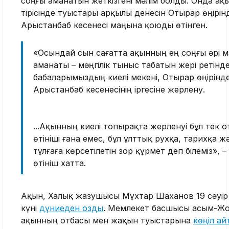
соңғы аманатын жеткізгені мәлім болды. Онда ақы
тірісінде туыстары арқылы денесін Отырар өңірінд
Арыстанбаб кесенесі маңына қоюды өтінген.
«Осындай сын сағатта ақынның ең соңғы әрі 
аманаты – мәңгілік тыныс табатын жері ретінде
бабаларымыздың киелі мекені, Отырар өңірінде
Арыстанбаб кесенесінің іргесіне жерлену.
...Ақынның киелі топырақта жерленуі бұл тек 
өтініші ғана емес, бұл ұлттық рухқа, тарихқа ж
тұлғаға көрсетілетін зор құрмет деп білеміз», –
өтініш хатта.
Ақын, Халық жазушысы Мұхтар Шаханов 19 сәуір
күні
дүниеден озды
. Мемлекет басшысы Қасым-Ж
ақынның отбасы мен жақын туыстарына
көңіл ай