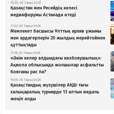
19:40, 05 Тамыз 2026
Қазақстан мен Ресейдің келесі
медиафорумы Астанада өтеді
17:52, 05 Тамыз 2026
Мемлекет басшысы Ұлттық архив ұжымы
мен ардагерлерін 20 жылдық мерейтоймен
құттықтады
17:18, 05 Тамыз 2026
«Әкім келер алдындағы көзбояушылық»:
Ақмола облысында жолшылар асфальтты
бояғаны рас па?
16:56, 05 Тамыз 2026
Қазақстандық жүзушілер АҚШ-тағы
халықаралық турнирде 13 алтын медаль
жеңіп алды