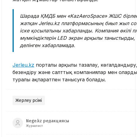
Шарада ҚМДБ мен «KazAeroSpace» ЖШС бірлесі
жатқан Jerleu.kz платформасының биыл жыл со
іске қосылатыны хабарланды. Компания өкілі 
мүмкіндіктерін LED экран арқылы таныстырды,
делінген хабарламада.
Jerleu.kz
порталы арқылы тазалау, көгалдандыру
безендіру және салттық компаниялар мен оларды
туралы ақпаратпен танысуға болады.
Жерлеу рәсімі
Nege.kz редакциясы
Журналист