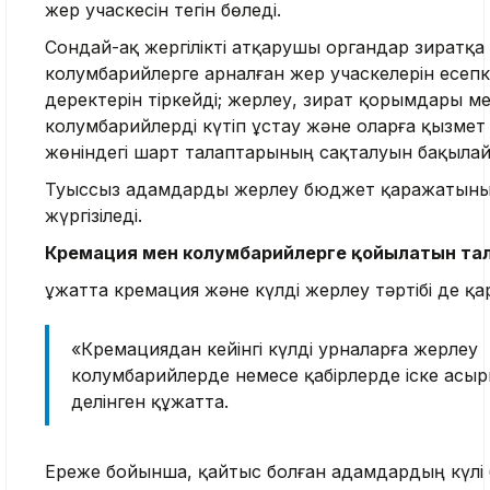
жер учаскесін тегін бөледі.
Сондай-ақ жергілікті атқарушы органдар зиратқа
колумбарийлерге арналған жер учаскелерін есепк
деректерін тіркейді; жерлеу, зират қорымдары м
колумбарийлерді күтіп ұстау және оларға қызмет
жөніндегі шарт талаптарының сақталуын бақыла
Туыссыз адамдарды жерлеу бюджет қаражатының
жүргізіледі.
Кремация мен колумбарийлерге қойылатын та
Құжатта кремация және күлді жерлеу тәртібі де қ
«Кремациядан кейінгі күлді урналарға жерлеу
колумбарийлерде немесе қабірлерде іске асыр
делінген құжатта.
Ереже бойынша, қайтыс болған адамдардың күлі 