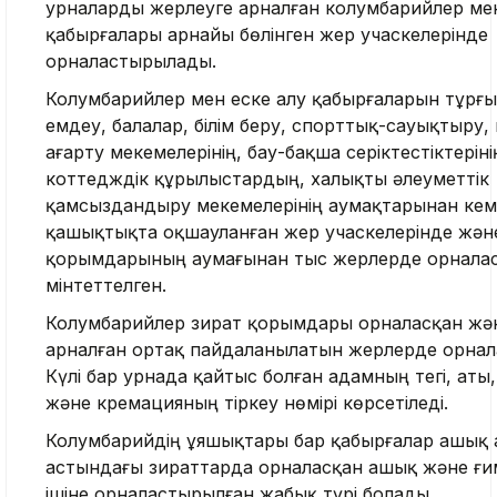
урналарды жерлеуге арналған колумбарийлер мен
қабырғалары арнайы бөлінген жер учаскелерінде
орналастырылады.
Колумбарийлер мен еске алу қабырғаларын тұрғы
емдеу, балалар, білім беру, спорттық-сауықтыру,
ағарту мекемелерінің, бау-бақша серіктестіктеріні
коттедждік құрылыстардың, халықты әлеуметтік
қамсыздандыру мекемелерінің аумақтарынан кем
қашықтықта оқшауланған жер учаскелерінде жән
қорымдарының аумағынан тыс жерлерде орнала
мінтеттелген.
Колумбарийлер зират қорымдары орналасқан жән
арналған ортақ пайдаланылатын жерлерде орна
Күлі бар урнада қайтыс болған адамның тегі, аты,
және кремацияның тіркеу нөмірі көрсетіледі.
Колумбарийдің ұяшықтары бар қабырғалар ашық 
астындағы зираттарда орналасқан ашық және ғ
ішіне орналастырылған жабық түрі болады.