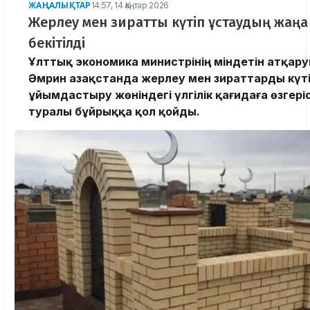
ЖАҢАЛЫҚТАР
14:57, 14 Қаңтар 2026
Жерлеу мен зиратты күтіп ұстаудың жаңа
бекітілді
Ұлттық экономика министрінің міндетін атқар
Әмрин Қазақстанда жерлеу мен зираттарды күтіп
ұйымдастыру жөніндегі үлгілік қағидаға өзгеріс
туралы бұйрыққа қол қойды.