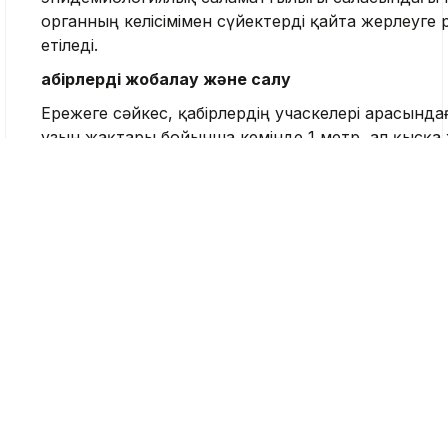
органның келісімімен сүйектерді қайта жерлеуге 
етіледі.
Қабірлерді жобалау және салу
Ережеге сәйкес, қабірлердің учаскелері арасынд
ұзын жақтары бойынша кемінде 1 метр, ал қысқа
бойынша кемінде 0,5 метр болуы керек.
Қабірдің тереңдігі топырақтың сипатына және топ
суларының деңгейіне байланысты белгіленеді жән
бетінен табыттың қақпағына (бар болған жағдайд
кемінде 1,5 метр болады.
Барлық жағдайларда қабірге арналған белгі жер 
суларының деңгейінен 0,5 метрге жоғары болады.
Аса қауіпті инфекциялардан қайтыс болғандар үші
тереңдігі 2 метр деңгейінде белгіленеді, бұл ретте
кемінде 10 сантиметр қабатпен хлорлы әк салына
әрбір қабірдің жер бетінен 0,5 метрге биік үймесі б