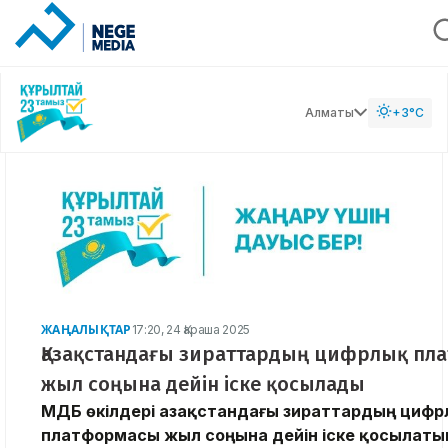
Алматы
+3°C
ЖАҢАЛЫҚТАР
17:20, 24 Қараша 2025
Қазақстандағы зираттардың цифрлық пл
жыл соңына дейін іске қосылады
ҚМДБ өкілдері Қазақстандағы зираттардың циф
платформасы жыл соңына дейін іске қосылат