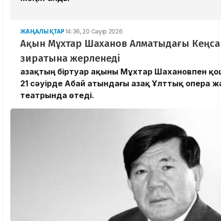
ЖАҢАЛЫҚТАР
14:36, 20 Сәуір 2026
Ақын Мұхтар Шаханов Алматыдағы Кеңса
зиратына жерленеді
Қазақтың біртуар ақыны Мұхтар Шахановпен қо
21 сәуірде Абай атындағы Қазақ Ұлттық опера ж
театрында өтеді.