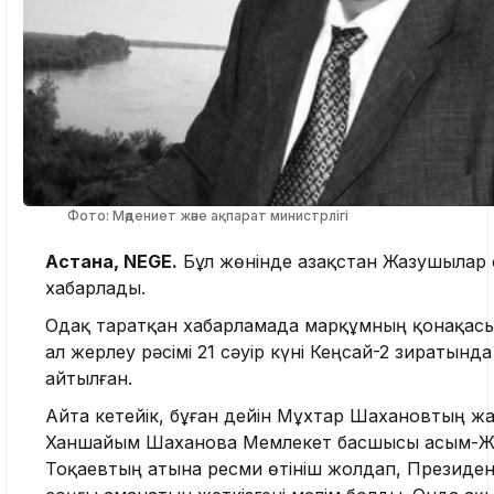
Фото: Мәдениет және ақпарат министрлігі
Астана, NEGE.
Бұл жөнінде Қазақстан Жазушылар
хабарлады.
Одақ таратқан хабарламада марқұмның қонақасы 
ал жерлеу рәсімі 21 сәуір күні Кеңсай-2 зиратында 
айтылған.
Айта кетейік, бұған дейін Мұхтар Шахановтың ж
Ханшайым Шаханова Мемлекет басшысы Қасым-
Тоқаевтың атына ресми өтініш жолдап, Президе