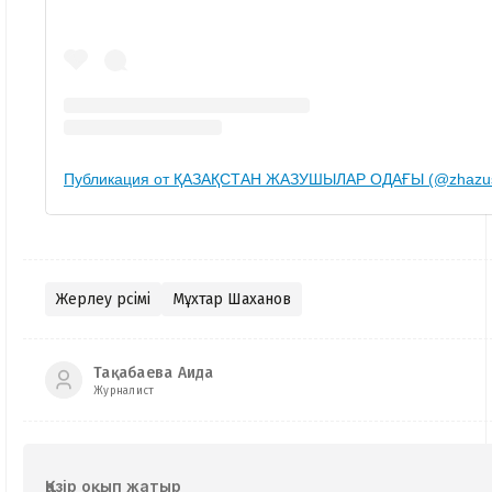
Публикация от ҚАЗАҚСТАН ЖАЗУШЫЛАР ОДАҒЫ (@zhazus
Жерлеу рәсімі
Мұхтар Шаханов
Тақабаева Аида
Журналист
Қазір оқып жатыр