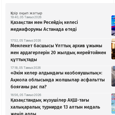
Қазір оқып жатыр
19:40, 05 Тамыз 2026
Қазақстан мен Ресейдің келесі
медиафорумы Астанада өтеді
17:52, 05 Тамыз 2026
Мемлекет басшысы Ұлттық архив ұжымы
мен ардагерлерін 20 жылдық мерейтоймен
құттықтады
17:18, 05 Тамыз 2026
«Әкім келер алдындағы көзбояушылық»:
Ақмола облысында жолшылар асфальтты
бояғаны рас па?
16:56, 05 Тамыз 2026
Қазақстандық жүзушілер АҚШ-тағы
халықаралық турнирде 13 алтын медаль
жеңіп алды