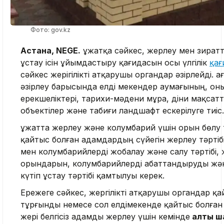
Фото: gov.kz
Астана, NEGE.
Құжатқа сәйкес, жерлеу мен зират
ұстау ісін ұйымдастыру қағидасын осы үлгілік
қағ
сәйкес жерігілікті атқарушы органдар әзірлейді. Қ
әзірлеу барысында елді мекендер аумағының, он
ерекшеліктері, тарихи-мәдени мұра, діни мақсат
объектілер және табиғи ландшафт ескерілуге тиіс.
Құжатта жерлеу және колумбарий үшін орын бөлу т
қайтыс болған адамдардың сүйегін жерлеу тәртібі
мен колумбарийлерді жобалау және салу тәртібі,
орындарын, колумбарийлерді абаттандыруды жә
күтіп ұстау тәртібі қамтылуы керек.
Ережеге сәйкес, жергілікті атқарушы органдар қа
тұрғынды немесе сол елдімекенде қайтыс болға
жері белгісіз адамды жерлеу үшін кемінде
алты ш