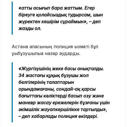
«Қатты асығып бара жаттым. Егер
біреуге қолайсыздық тудырсам, шын
жүректен кешірім сұраймын», – деп
жазды ол.
Астана қаласының полиция қызметі бұл
құқықбұзушылыққа назар аударды.
«Жүргізушінің жеке басы анықталды.
34 жастағы құқық бұзушы жол
белгілерінің талаптарын
орындамағаны, сондай-ақ қарсы
бағыттағы көліктерді басып озу және
маневр жасау ережелерін бұзғаны үшін
әкімшілік жауапкершілікке тартылды»,
– деп хабарлады полиция өкілдері.