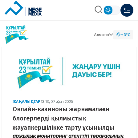
Алматы
+3°C
ЖАҢАЛЫҚТАР
13:13, 07 Қазан 2025
Онлайн-казиноны жарнамалаған
блогерлерді қылмыстық
жауапкершілікке тарту ұсынылды
Қаржылық мониторинг агенттігі төрағасының