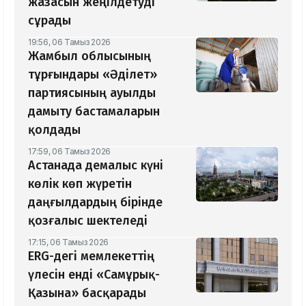
жазасын жеңілдетуді
сұрады
19:56, 06 Тамыз 2026
Жамбыл облысының
тұрғындары «Әділет»
партиясының ауылды
дамыту бастамаларын
қолдады
17:59, 06 Тамыз 2026
Астанада демалыс күні
көлік көп жүретін
даңғылдардың бірінде
қозғалыс шектеледі
17:15, 06 Тамыз 2026
ERG-дегі мемлекеттің
үлесін енді «Самұрық-
Қазына» басқарады