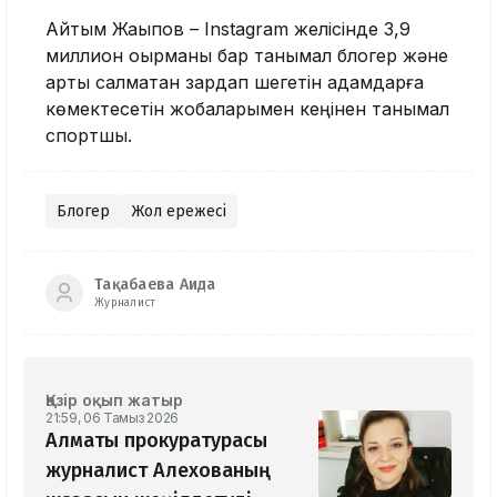
Айтым Жақыпов – Instagram желісінде 3,9
миллион оқырманы бар танымал блогер және
артық салмақтан зардап шегетін адамдарға
көмектесетін жобаларымен кеңінен танымал
спортшы.
Блогер
Жол ережесі
Тақабаева Аида
Журналист
Қазір оқып жатыр
21:59, 06 Тамыз 2026
Алматы прокуратурасы
журналист Алехованың