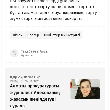
ІІМ әлеуметтік желілерді құқыққа қайшы
контенттен тазарту және қоғамдық тәртіпті
бұзған азаматтарды жауапкершілікке тарту
жұмыстары жалғасатынын ескертті.
TikTok
Блогер
Ішкі істер министрлігі
Тақабаева Аида
Журналист
Қазір оқып жатыр
21:59, 06 Тамыз 2026
Алматы прокуратурасы
журналист Алехованың
жазасын жеңілдетуді
сұрады