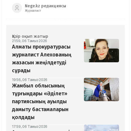
Nege.kz редакциясы
Журналист
Қазір оқып жатыр
21:59, 06 Тамыз 2026
Алматы прокуратурасы
журналист Алехованың
жазасын жеңілдетуді
сұрады
19:56, 06 Тамыз 2026
Жамбыл облысының
тұрғындары «Әділет»
партиясының ауылды
дамыту бастамаларын
қолдады
17:59, 06 Тамыз 2026