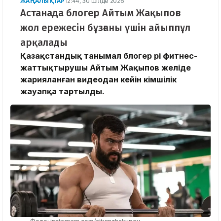
ЖАҢАЛЫҚТАР
12:44, 30 Шілде 2026
Астанада блогер Айтым Жақыпов
жол ережесін бұзғаны үшін айыппұл
арқалады
Қазақстандық танымал блогер әрі фитнес-
жаттықтырушы Айтым Жақыпов желіде
жарияланған видеодан кейін әкімшілік
жауапқа тартылды.