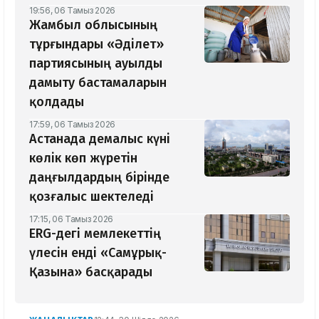
19:56, 06 Тамыз 2026
Жамбыл облысының
тұрғындары «Әділет»
партиясының ауылды
дамыту бастамаларын
қолдады
17:59, 06 Тамыз 2026
Астанада демалыс күні
көлік көп жүретін
даңғылдардың бірінде
қозғалыс шектеледі
17:15, 06 Тамыз 2026
ERG-дегі мемлекеттің
үлесін енді «Самұрық-
Қазына» басқарады