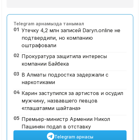
Telegram арнамызда танымал
01
Утечку 4,2 млн записей Daryn.online не
подтвердили, но компанию
оштрафовали
02
Прокуратура защитила интересы
компании Байбека
03
В Алматы подростка задержали с
наркотиками
04
Карин заступился за артистов и осудил
мужчину, назвавшего певцов
«глашатаями шайтана»
05
Премьер-министр Армении Никол
Пашинян подал в отставку
Telegram арнасы