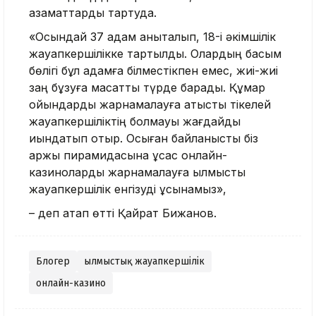
азаматтарды тартуда.
«Осындай 37 адам анықталып, 18-і әкімшілік
жауапкершілікке тартылды. Олардың басым
бөлігі бұл қадамға білместікпен емес, жиі-жиі
заң бұзуға мақсатты түрде барады. Құмар
ойындарды жарнамалауға қатысты тікелей
жауапкершіліктің болмауы жағдайды
қиындатып отыр. Осыған байланысты біз
қаржы пирамидасына ұқсас онлайн-
казиноларды жарнамалауға қылмыстық
жауапкершілік енгізуді ұсынамыз»,
– деп атап өтті Қайрат Бижанов.
Блогер
Қылмыстық жауапкершілік
онлайн-казино