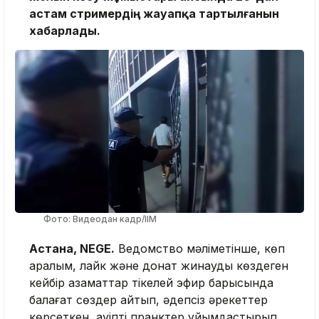
астам стримердің жауапқа тартылғанын
хабарлады.
Фото: Видеодан кадр/ІІМ
Астана, NEGE.
Ведомство мәліметінше, көп
қаралым, лайк және донат жинауды көздеген
кейбір азаматтар тікелей эфир барысында
балағат сөздер айтып, әдепсіз әрекеттер
көрсеткен, қауіпті пранктер ұйымдастырып,