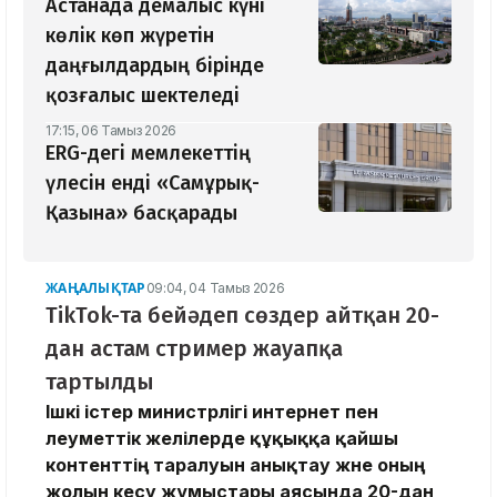
Астанада демалыс күні
көлік көп жүретін
даңғылдардың бірінде
қозғалыс шектеледі
17:15, 06 Тамыз 2026
ERG-дегі мемлекеттің
үлесін енді «Самұрық-
Қазына» басқарады
ЖАҢАЛЫҚТАР
09:04, 04 Тамыз 2026
TikTok-та бейәдеп сөздер айтқан 20-
дан астам стример жауапқа
тартылды
Ішкі істер министрлігі интернет пен
әлеуметтік желілерде құқыққа қайшы
контенттің таралуын анықтау және оның
жолын кесу жұмыстары аясында 20-дан