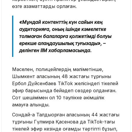
өзге азаматтарды қорлаған.
«Мұндай контенттің күн сайын кең
аудиторияға, оның ішінде кәмелетке
толмаған балаларға қолжетімді болуы
ерекше алаңдаушылық туғызады», –
делінген ІІМ хабарламасында.
Мәселен, полицейлердің мәліметінше,
Шымкент қаласының 48 жастағы тұрғыны
Ербол Дүйсенбаев TikTok желісіндегі тікелей
эфир барысында бейәдеп сөздер қолданған.
Сот шешімімен ол 10 тәулікке әкімшілік
қамауға алынды.
Сондай-ақ Талдықорған қаласының 44 жастағы
тұрғыны Гүлмира Қасенова да TikTok-тағы
тікелей эфир кезінде қоғамдық тәртіпті бұзып,