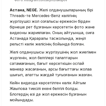
Фото: instagram.com/aitymzhakupov
Астана, NEGE.
Желі қолданушыларының бірі
Threads-те Mercedes-Benz көлігінің
жүргізушісі жол қозғалысы ережесін бірден
бірнеше рет бұзғанын көрсететін фото және
видеоны жариялаған. Оның айтуынша, оқиға
Астанада Қарқаралы тасжолында, жеңіл
рельсті көлік желісінің бойында болған.
Желі қолданушысы жүргізушінің жол жиегімен
жүргенін, жол белгілері талаптарын
сақтамағанын, бағыт көрсеткішін қоспай
маневр жасағанын, қарсы бағыттағы жолаққа
шығып, апаттық жағдай туғызғанын жазған.
Кейін видеода көрсетілген көлік Айтым
Жақыповқа тиесілі екені белгілі болды.
Блогердің өзі де жол ережесін бұзғанын
мойындады.