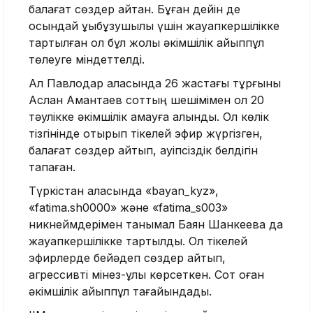
балағат сөздер айтқан. Бұған дейін де
осындай құқықбұзушылық үшін жауапкершілікке
тартылған ол бұл жолы әкімшілік айыппұл
төлеуге міндеттелді.
Ал Павлодар қаласында 26 жастағы тұрғыны
Аслан Амантаев соттың шешімімен ол 20
тәулікке әкімшілік қамауға алынды. Ол көлік
тізгінінде отырып тікелей эфир жүргізген,
балағат сөздер айтып, қауіпсіздік белдігін
тақпаған.
Түркістан қаласында «bayan_kyz»,
«fatima.sh0000» және «fatima_s003»
никнеймдерімен танымал Баян Шанкеева да
жауапкершілікке тартылды. Ол тікелей
эфирлерде бейәдеп сөздер айтып,
агрессивті мінез-құлық көрсеткен. Сот оған
әкімшілік айыппұл тағайындады.