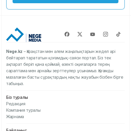
Nege.kz
– Қазақстан мен әлем жаңалықтарын жедел әрі
бейтарап тарататын қоғамдық-саяси портал. Біз тек
ақпарат беріп қана қоймай, өзекті оқиғаларға терең
сараптама мен арнайы зерттеулер ұсынамыз. Қоғамды
мазалаған басты сұрақтардың нақты жауабын бізбен бірге
табыңыз.
Біз туралы
Редакция
Компания туралы
Жарнама
Байланыс