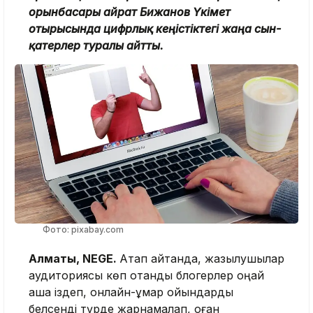
орынбасары Қайрат Бижанов Үкімет
отырысында цифрлық кеңістіктегі жаңа сын-
қатерлер туралы айтты.
Фото: pixabay.com
Алматы, NEGE.
Атап айтқанда, жазылушылар
аудиториясы көп отандық блогерлер оңай
ақша іздеп, онлайн-құмар ойындарды
белсенді түрде жарнамалап, оған