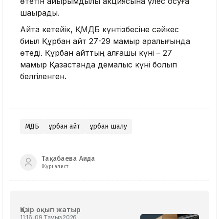
өтетін қайырымдылық акциясына үлес қосуға
шақырады.
Айта кетейік, ҚМДБ күнтізбесіне сәйкес
биыл Құрбан айт 27-29 мамыр аралығында
өтеді. Құрбан айттың алғашқы күні – 27
мамыр Қазақстанда демалыс күні болып
белгіленген.
ҚМДБ
Құрбан айт
Құрбан шалу
Тақабаева Аида
Журналист
Қазір оқып жатыр
11:16, 09 Тамыз 2026