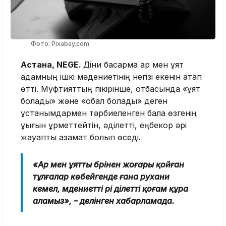
Фото: Pixabay.com
Астана, NEGE.
Діни басқарма ар мен ұят
адамның ішкі мәдениетінің негізі екенін атап
өтті. Муфтияттың пікірінше, отбасында «ұят
болады» және «обал болады» деген
ұстанымдармен тәрбиеленген бала өзгенің
құқығын құрметтейтін, әділетті, еңбекқор әрі
жауапты азамат болып өседі.
«Ар мен ұятты бәрінен жоғары қойған
тұлғалар көбейгенде ғана рухани
кемел, мәдениетті әрі әділетті қоғам құра
аламыз», – делінген хабарламада.