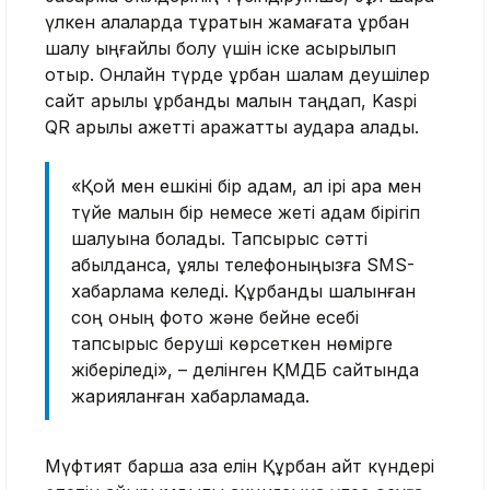
үлкен қалаларда тұратын жамағатқа құрбан
шалу ыңғайлы болу үшін іске асырылып
отыр. Онлайн түрде құрбан шалам деушілер
сайт арқылы құрбандық малын таңдап, Kaspi
QR арқылы қажетті қаражатты аудара алады.
«Қой мен ешкіні бір адам, ал ірі қара мен
түйе малын бір немесе жеті адам бірігіп
шалуына болады. Тапсырыс сәтті
қабылданса, ұялы телефоныңызға SMS-
хабарлама келеді. Құрбандық шалынған
соң оның фото және бейне есебі
тапсырыс беруші көрсеткен нөмірге
жіберіледі», – делінген ҚМДБ сайтында
жарияланған хабарламада.
Мүфтият барша қазақ елін Құрбан айт күндері