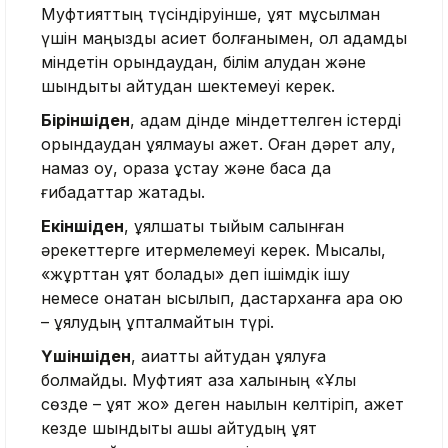
Муфтияттың түсіндіруінше, ұят мұсылман
үшін маңызды қасиет болғанымен, ол адамды
міндетін орындаудан, білім алудан және
шындықты айтудан шектемеуі керек.
Біріншіден
, адам дінде міндеттелген істерді
орындаудан ұялмауы қажет. Оған дәрет алу,
намаз оқу, ораза ұстау және басқа да
ғибадаттар жатады.
Екіншіден
, ұялшақтық тыйым салынған
әрекеттерге итермелемеуі керек. Мысалы,
«жұрттан ұят болады» деп ішімдік ішу
немесе қонақтан қысылып, дастарханға арақ қою
– ұялудың құпталмайтын түрі.
Үшіншіден
, ақиқатты айтудан ұялуға
болмайды. Муфтият қазақ халқының «Ұлы
сөзде – ұят жоқ» деген нақылын келтіріп, қажет
кезде шындықты ашық айтудың ұят