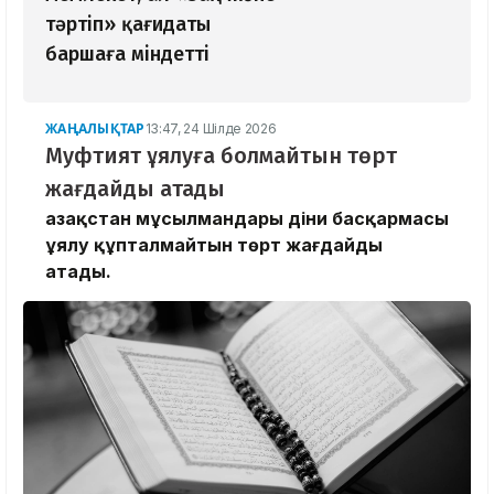
тәртіп» қағидаты
баршаға міндетті
ЖАҢАЛЫҚТАР
13:47, 24 Шілде 2026
Муфтият ұялуға болмайтын төрт
жағдайды атады
Қазақстан мұсылмандары діни басқармасы
ұялу құпталмайтын төрт жағдайды
атады.