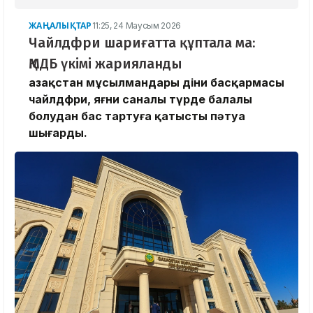
ЖАҢАЛЫҚТАР
11:25, 24 Маусым 2026
Чайлдфри шариғатта құптала ма:
ҚМДБ үкімі жарияланды
Қазақстан мұсылмандары діни басқармасы
чайлдфри, яғни саналы түрде балалы
болудан бас тартуға қатысты пәтуа
шығарды.