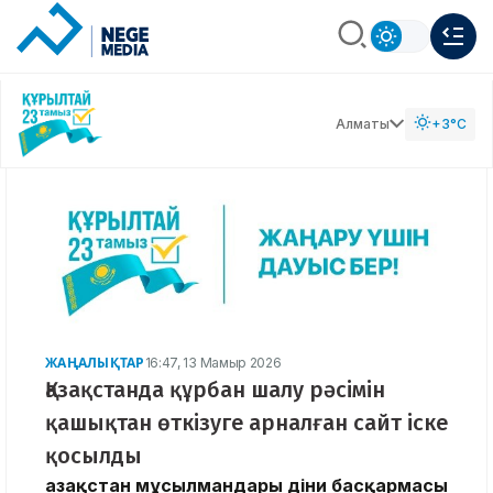
Алматы
+3°C
ЖАҢАЛЫҚТАР
16:47, 13 Мамыр 2026
Қазақстанда құрбан шалу рәсімін
қашықтан өткізуге арналған сайт іске
қосылды
Қазақстан мұсылмандары діни басқармасы