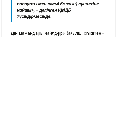
салауаты мен сәлемі болсын) сүннетіне
қайшы», – делінген ҚМДБ
түсіндірмесінде.
Дін мамандары чайлдфри (ағылш. childfree –
«баласыз өмір») жақтаушылары балаларды
жек көрмейтінін, алайда олар көбіне бала
тәрбиесіне жұмсалатын шығындардан
қашуды, қосымша жауапкершілікті мойнына
алмауды алдыңғы орынға қоятынын алға
тартады.
Діни басқарма өкілдерінің түсіндіруінше,
исламда балалы болу – ерлі-зайыптыларға
ортақ құқық, сондықтан олардың бірі бала сүюді
қаласа, екінші тарап оған тыйым сала
алмайды. Бұл ретте дін мамандары тек бала
тәрбиесіне дайындалу немесе денсаулықты