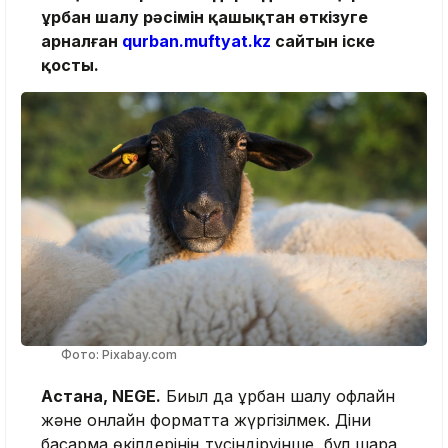
Құрбан шалу рәсімін қашықтан өткізуге
арналған
qurban.muftyat.kz
сайтын іске
қосты.
Фото: Pixabay.com
Астана, NEGE.
Биыл да құрбан шалу офлайн
және онлайн форматта жүргізілмек. Діни
басқарма өкілдерінің түсіндіруінше, бұл шара