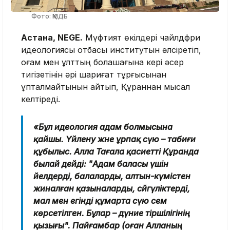
Фото: ҚМДБ
Астана, NEGE.
Мүфтият өкілдері чайлдфри
идеологиясы отбасы институтын әлсіретіп,
қоғам мен ұлттың болашағына кері әсер
тигізетінін әрі шариғат тұрғысынан
құпталмайтынын айтып, Құраннан мысал
келтіреді.
«Бұл идеология адам болмысына
қайшы. Үйлену және ұрпақ сүю – табиғи
құбылыс. Алла Тағала қасиетті Құранда
былай дейді: "Адам баласы үшін
әйелдерді, балаларды, алтын-күмістен
жиналған қазыналарды, сәйгүліктерді,
мал мен егінді құмарта сүю әсем
көрсетілген. Бұлар – дүние тіршілігінің
қызығы". Пайғамбар (оған Алланың