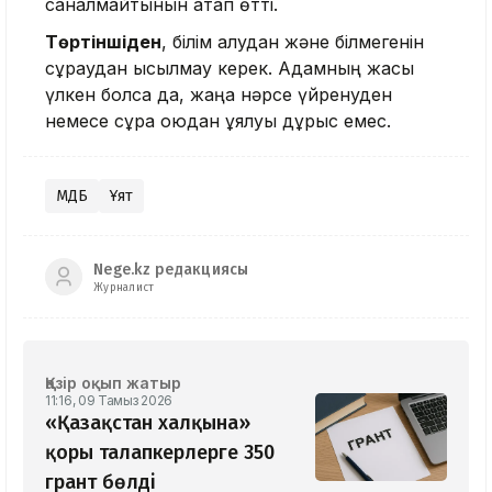
саналмайтынын атап өтті.
Төртіншіден
, білім алудан және білмегенін
сұраудан қысылмау керек. Адамның жасы
үлкен болса да, жаңа нәрсе үйренуден
немесе сұрақ қоюдан ұялуы дұрыс емес.
ҚМДБ
Ұят
Nege.kz редакциясы
Журналист
Қазір оқып жатыр
11:16, 09 Тамыз 2026
«Қазақстан халқына»
қоры талапкерлерге 350
грант бөлді