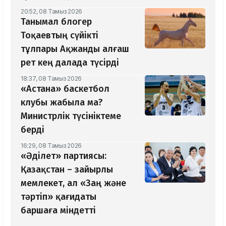
20:52, 08 Тамыз 2026
Танымал блогер
Тоқаевтың сүйікті
тұлпары Ақжанды алғаш
рет кең далада түсірді
18:37, 08 Тамыз 2026
«Астана» баскетбол
клубы жабыла ма?
Министрлік түсініктеме
берді
16:29, 08 Тамыз 2026
«Әділет» партиясы:
Қазақстан – зайырлы
мемлекет, ал «Заң және
тәртіп» қағидаты
баршаға міндетті