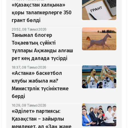
«Қазақстан халқына»
қоры талапкерлерге 350
грант бөлді
20:52, 08 Тамыз 2026
Танымал блогер
Тоқаевтың сүйікті
тұлпары Ақжанды алғаш
рет кең далада түсірді
18:37, 08 Тамыз 2026
«Астана» баскетбол
клубы жабыла ма?
Министрлік түсініктеме
берді
16:29, 08 Тамыз 2026
«Әділет» партиясы:
Қазақстан – зайырлы
мемлекет, ал «Заң және