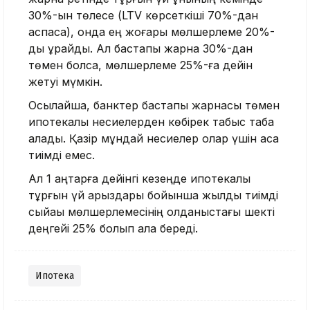
30%-ын төлесе (LTV көрсеткіші 70%-дан
аспаса), онда ең жоғары мөлшерлеме 20%-
ды құрайды. Ал бастапқы жарна 30%-дан
төмен болса, мөлшерлеме 25%-ға дейін
жетуі мүмкін.
Осылайша, банктер бастапқы жарнасы төмен
ипотекалық несиелерден көбірек табыс таба
алады. Қазір мұндай несиелер олар үшін аса
тиімді емес.
Ал 1 қаңтарға дейінгі кезеңде ипотекалық
тұрғын үй қарыздары бойынша жылдық тиімді
сыйақы мөлшерлемесінің қолданыстағы шекті
деңгейі 25% болып қала береді.
Ипотека