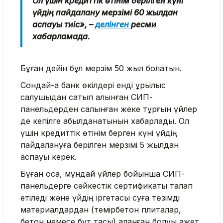
Ол үшін кредиттік өтінім берілген күні
үйдің пайдалану мерзімі 60 жылдан
аспауы тиіс», –
делінген
ресми
хабарламада.
Бұған дейін бұл мерзім 50 жыл болатын.
Сондай-ақ банк өкілдері енді құрылыс
салушыдан сатып алынған СИП-
панельдерден салынған жеке тұрғын үйлер
де кепілге қабылданатынын хабарлады. Ол
үшін кредиттік өтінім берген күні үйдің
пайдалануға берілген мерзімі 5 жылдан
аспауы керек.
Бұған қоса, мұндай үйлер бойынша СИП-
панельдерге сәйкестік сертификаты талап
етіледі және үйдің іргетасы суға төзімді
материалдардан (темірбетон плиталар,
бетон немесе бут тасы) қаланған болуы қажет.