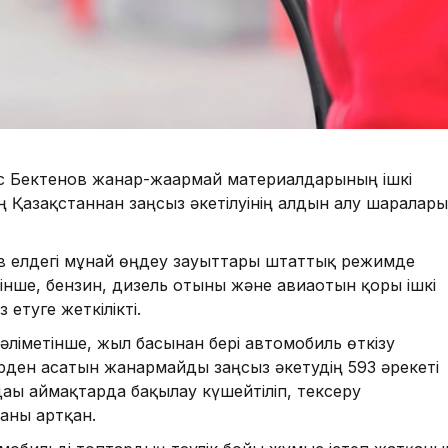
 Бектенов жанар-жағармай материалдарының ішкі
ің Қазақстаннан заңсыз әкетілуінің алдын алу шаралары
в елдегі мұнай өңдеу зауыттары штаттық режимде
інше, бензин, дизель отыны және авиаотын қоры ішкі
етуге жеткілікті.
мәліметінше, жыл басынан бері автомобиль өткізу
рден асатын жанармайды заңсыз әкетудің 593 әрекеті
дағы аймақтарда бақылау күшейтіліп, тексеру
аны артқан.