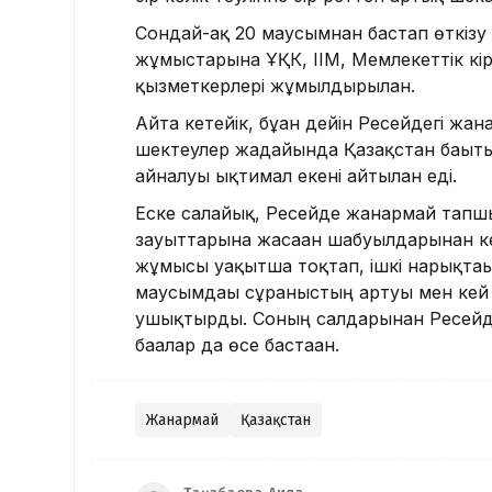
Сондай-ақ 20 маусымнан бастап өткізу 
жұмыстарына ҰҚК, ІІМ, Мемлекеттік кір
қызметкерлері жұмылдырылған.
Айта кетейік, бұған дейін Ресейдегі ж
шектеулер жағдайында Қазақстан бағы
айналуы ықтимал екені айтылған еді.
Еске салайық, Ресейде жанармай тапш
зауыттарына жасаған шабуылдарынан ке
жұмысы уақытша тоқтап, ішкі нарықтағы
маусымдағы сұраныстың артуы мен кей
ушықтырды. Соның салдарынан Ресейдің 
бағалар да өсе бастаған.
Жанармай
Қазақстан