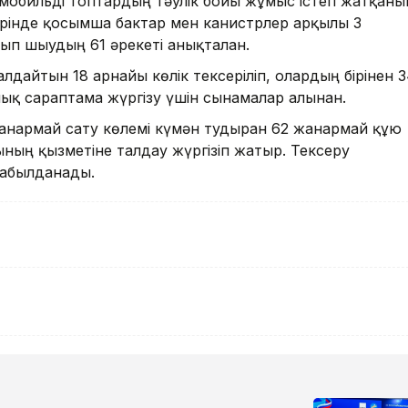
мобильді топтардың тәулік бойы жұмыс істеп жатқаны
еттерінде қосымша бактар мен канистрлер арқылы 3
п шығудың 61 әрекеті анықталған.
дайтын 18 арнайы көлік тексеріліп, олардың бірінен 
ық сараптама жүргізу үшін сынамалар алынған.
жанармай сату көлемі күмән тудырған 62 жанармай құю
ының қызметіне талдау жүргізіп жатыр. Тексеру
қабылданады.