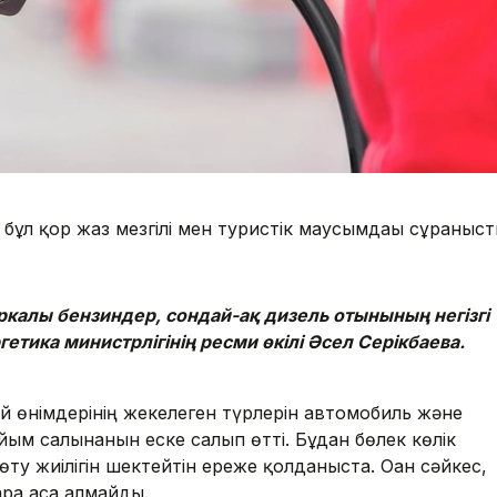
бұл қор жаз мезгілі мен туристік маусымдағы сұраныс
калы бензиндер, сондай-ақ дизель отынының негізгі
етика министрлігінің ресми өкілі Әсел Серікбаева.
ай өнімдерінің жекелеген түрлерін автомобиль және
йым салынғанын еске салып өтті. Бұдан бөлек көлік
у жиілігін шектейтін ереже қолданыста. Оған сәйкес,
кара аса алмайды.