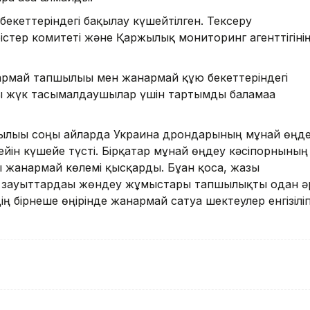
бекеттеріндегі бақылау күшейтілген. Тексеру
істер комитеті және Қаржылық мониторинг агенттігіні
анармай тапшылығы мен жанармай құю бекеттеріндегі
ты жүк тасымалдаушылар үшін тартымды баламаға
ылығы соңғы айларда Украина дрондарының мұнай өңд
йін күшейе түсті. Бірқатар мұнай өңдеу кәсіпорнының
 жанармай көлемі қысқарды. Бұған қоса, жазғы
 зауыттардағы жөндеу жұмыстары тапшылықты одан ә
бірнеше өңірінде жанармай сатуға шектеулер енгізіліп