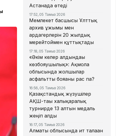
Астанада өтеді
ды
17:52, 05 Тамыз 2026
Мемлекет басшысы Ұлттық
архив ұжымы мен
ардагерлерін 20 жылдық
мерейтоймен құттықтады
17:18, 05 Тамыз 2026
«Әкім келер алдындағы
көзбояушылық»: Ақмола
облысында жолшылар
асфальтты бояғаны рас па?
16:56, 05 Тамыз 2026
Қазақстандық жүзушілер
АҚШ-тағы халықаралық
турнирде 13 алтын медаль
жеңіп алды
16:17, 05 Тамыз 2026
Алматы облысында ит талаған