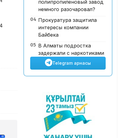
н
полипропиленовый завод
Astana НЕГЕ 21 млн доллар
немного разочаровал?
шығынға батты?
04
Прокуратура защитила
34
интересы компании
Байбека
05
В Алматы подростка
задержали с наркотиками
Telegram арнасы