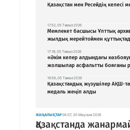
Қазақстан мен Ресейдің келесі 
17:52, 05 Тамыз 2026
Мемлекет басшысы Ұлттық архив
жылдық мерейтоймен құттықта
17:18, 05 Тамыз 2026
«Әкім келер алдындағы көзбоя
жолшылар асфальтты бояғаны р
16:56, 05 Тамыз 2026
Қазақстандық жүзушілер АҚШ-та
медаль жеңіп алды
ЖАҢАЛЫҚТАР
09:07, 30 Маусым 2026
Қазақстанда жанарма