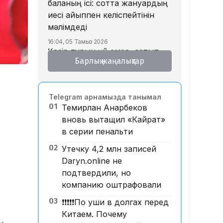
баланың ісі: сотта жануардың
иесі айыппен келіспейтінін
мәлімдеді
16:04, 05 Тамыз 2026
Қазір тұрғын үй емес, сатып
Барлық жаңалықтар
алушы тапшы – қаржыгер
15:33, 05 Тамыз 2026
Бедеулік «жасарып» барады:
Telegram арнамызда танымал
құрсақ ана туралы не білеміз?
01
Темирлан Анарбеков
15:15, 05 Тамыз 2026
вновь вытащил «Кайрат»
Дастан Сәтпаевтың
в серии пенальти
«Челсидегі» дебюттік голы
үздік деп танылды
02
Утечку 4,2 млн записей
Daryn.online не
14:32, 05 Тамыз 2026
Құлсарылықтар көпқабатты
подтвердили, но
тұрғын үйлерде жылан пайда
компанию оштрафовали
болғанын айтып, дабыл қағуда
03
❗️❗️❗️❗️❗️По уши в долгах перед
14:24, 05 Тамыз 2026
Китаем. Почему
Түсім өсіп, пайда жоғалған. Air