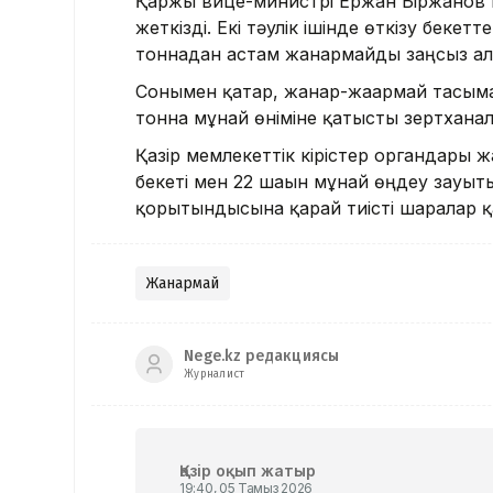
Қаржы вице-министрі Ержан Біржанов 
жеткізді. Екі тәулік ішінде өткізу бек
тоннадан астам жанармайды заңсыз алы
Сонымен қатар, жанар-жағармай тасымал
тонна мұнай өніміне қатысты зертханал
Қазір мемлекеттік кірістер органдары 
бекеті мен 22 шағын мұнай өңдеу зауыт
қорытындысына қарай тиісті шаралар 
Жанармай
Nege.kz редакциясы
Журналист
Қазір оқып жатыр
19:40, 05 Тамыз 2026