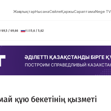
Жаңалықтар
Нысана
Сөйлe
Қаржы
Сараптама
Nege TV
Y
69,5 / 69,66
RUB
5,6 / 5,62
май құю бекетінің қызметі