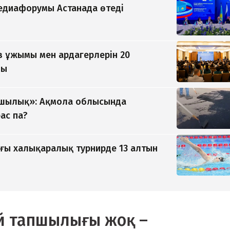
медиафорумы Астанада өтеді
 ұжымы мен ардагерлерін 20
ды
ушылық»: Ақмола облысында
ас па?
ғы халықаралық турнирде 13 алтын
й тапшылығы жоқ –