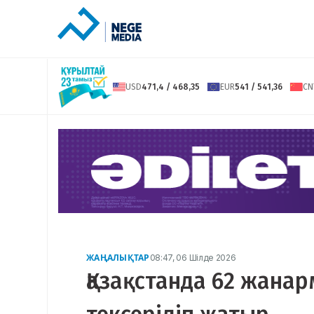
USD
471,4 / 468,35
EUR
541 / 541,36
CN
ЖАҢАЛЫҚТАР
08:47, 06 Шілде 2026
Қазақстанда 62 жанар