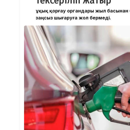
тексеріліп жатыр
Құқық қорғау органдары жыл басынан
заңсыз шығаруға жол бермеді.