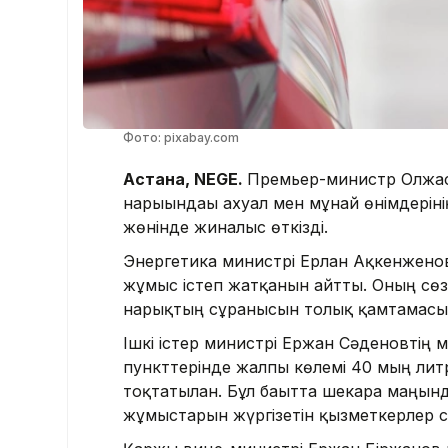
Фото: pixabay.com
Астана, NEGE.
Премьер-министр Олжас
нарығындағы ахуал мен мұнай өнімдерін
жөнінде жиналыс өткізді.
Энергетика министрі Ерлан Ақкенжено
жұмыс істеп жатқанын айтты. Оның сөз
нарықтың сұранысын толық қамтамасыз 
Ішкі істер министрі Ержан Сәденовтің 
пункттерінде жалпы көлемі 40 мың лит
тоқтатылған. Бұл бағытта шекара маңын
жұмыстарын жүргізетін қызметкерлер с