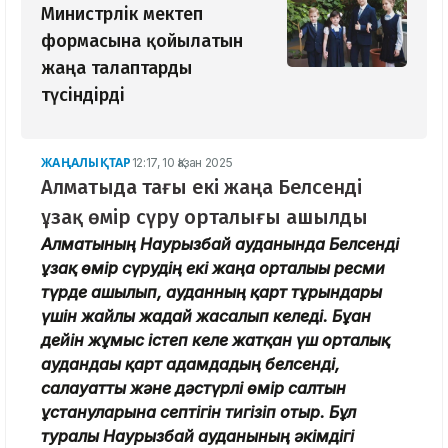
Министрлік мектеп
формасына қойылатын
жаңа талаптарды
түсіндірді
ЖАҢАЛЫҚТАР
12:17, 10 Қазан 2025
Алматыда тағы екі жаңа Белсенді
ұзақ өмір сүру орталығы ашылды
Алматының Наурызбай ауданында Белсенді
ұзақ өмір сүрудің екі жаңа орталығы ресми
түрде ашылып, ауданның қарт тұрғындары
үшін жайлы жағдай жасалып келеді. Бұған
дейін жұмыс істеп келе жатқан үш орталық
аудандағы қарт адамдадың белсенді,
салауатты және дәстүрлі өмір салтын
ұстануларына септігін тигізіп отыр. Бұл
туралы Наурызбай ауданының әкімдігі