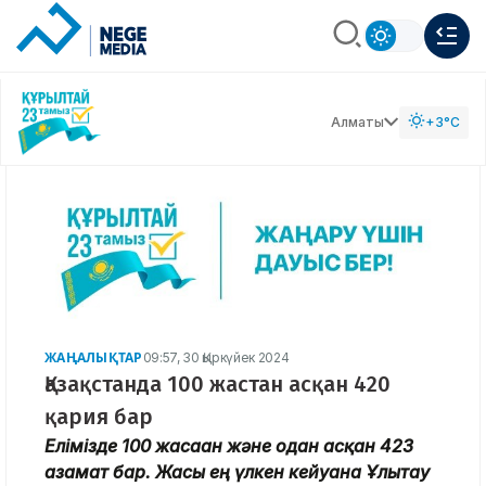
Алматы
+3°C
ЖАҢАЛЫҚТАР
09:57, 30 Қыркүйек 2024
Қазақстанда 100 жастан асқан 420
қария бар
Елімізде 100 жасаған және одан асқан 423
азамат бар. Жасы ең үлкен кейуана Ұлытау