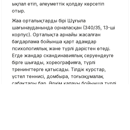
ықпал етіп, әлеуметтік қолдау көрсетіп
отыр.
Жаңа орталықтардың бірі Шұғыла
шағынауданында орналасқан (340/35, 13-ші
корпус). Орталықта арнайы жасалған
бағдарлама бойынша қарт адамдар
психологиялық және түрлі дәрістен өтеді.
Егде жандар скандинавиялық серуендеуге
бірге шығады, хореографияға, түрлі
тренингтерге қатысады. Тілдік курстар,
үстел теннисі, домбыра, тоғызқұмалақ
сабақтары бар. Әркім қалауы бойынша түрлі
сабаққа қатысып, белсенділік таныта алады.