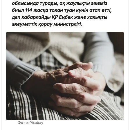
облысында тұрады, ақ жаулықты әжеміз
биыл 114 жасқа толған туған күнін атап өтті,
деп хабарлайды ҚР Еңбек және халықты
әлеуметтік қорғау министрлігі.
Фото: Pixabay