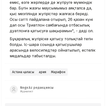
емес, өзге жерлерде де жүгіруге мүмкіндік
бар. Бүгін жазғы маусымымыз аяқталса да,
қыс мезгілінде жүгірістер жалғаса береді.
Осы сәтті пайдалана отырып, 26 қазан күні
дәл осы Триатлон саябағында отбасылық
дуатлонға қатысуға шақырамын", - деді ол.
Бұқаралық жүгіріске қатысу толықтай тегін
болды. Іс-шара соңында қатысушылар
арасында велосипедтер ойнатылып, естелік
медальдар табысталды.
Астана қаласы
Қария
Марафон
Nege.kz редакциясы
Журналист