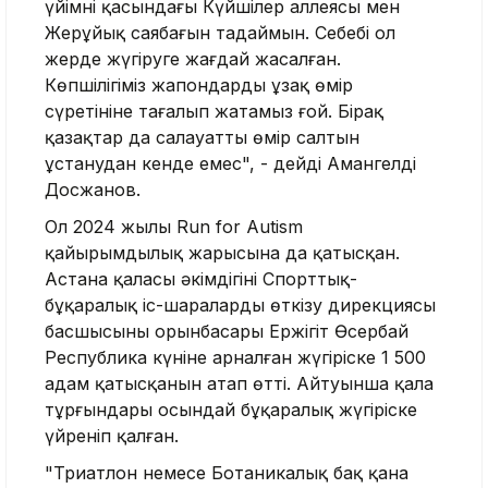
үйімнің қасындағы Күйшілер аллеясы мен
Жерұйық саябағын таңдаймын. Себебі ол
жерде жүгіруге жағдай жасалған.
Көпшілігіміз жапондардың ұзақ өмір
сүретініне таңғалып жатамыз ғой. Бірақ
қазақтар да салауатты өмір салтын
ұстанудан кенде емес", - дейді Амангелді
Досжанов.
Ол 2024 жылы Run for Autism
қайырымдылық жарысына да қатысқан.
Астана қаласы әкімдігінің Спорттық-
бұқаралық іс-шараларды өткізу дирекциясы
басшысының орынбасары Ержігіт Өсербай
Республика күніне арналған жүгіріске 1 500
адам қатысқанын атап өтті. Айтуынша қала
тұрғындары осындай бұқаралық жүгіріске
үйреніп қалған.
"Триатлон немесе Ботаникалық бақ қана