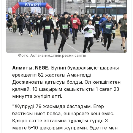
Фото: Астана әкімдігінің ресми сайты
Алматы, NEGE.
Бүгінгі бұқаралық іс-шараның
ерекшелігі 82 жастағы Амангелді
Досжановтың қатысуы болды. Ол көпшіліктен
қалмай, 10 шақырым қашықтықты 1 сағат 23
минутта жүгіріп өтті.
"Жүгіруді 79 жасымда бастадым. Егер
бастысы ниет болса, ешнәрсеге кеш емес.
Қазіргі сәтте аптасына тұрақты түрде 3
мәрте 5-10 шақырым жүгіремін. Әдетте мен