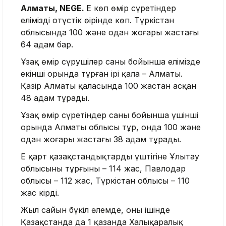
Алматы, NEGE.
Ең көп өмір сүретіндер
еліміздің оңтүстік өңірінде көп. Түркістан
облысында 100 және одан жоғары жастағы
64 адам бар.
Ұзақ өмір сүрушілер саны бойынша елімізде
екінші орында тұрған ірі қала – Алматы.
Қазір Алматы қаласында 100 жастан асқан
48 адам тұрады.
Ұзақ өмір сүретіндер саны бойынша үшінші
орында Алматы облысы тұр, онда 100 және
одан жоғары жастағы 38 адам тұрады.
Ең қарт қазақстандықтардың үштігіне Ұлытау
облысының тұрғыны – 114 жас, Павлодар
облысы – 112 жас, Түркістан облысы – 110
жас кірді.
Жыл сайын бүкіл әлемде, оның ішінде
Қазақстанда да 1 қазанда Халықаралық