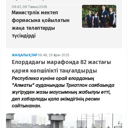
09:42, 08 Тамыз 2026
Министрлік мектеп
формасына қойылатын
жаңа талаптарды
түсіндірді
ЖАҢАЛЫҚТАР
09:48, 26 Қазан 2025
Елордадағы марафонда 82 жастағы
қария көпшілікті таңғалдырды
Республика күніне орай елорданың
"Алматы" ауданындағы Триатлон саябағында
жүгіруден жазғы маусымның жабылуы өтті,
деп хабарлады қала әкімдігінің ресми
сайтынанан.