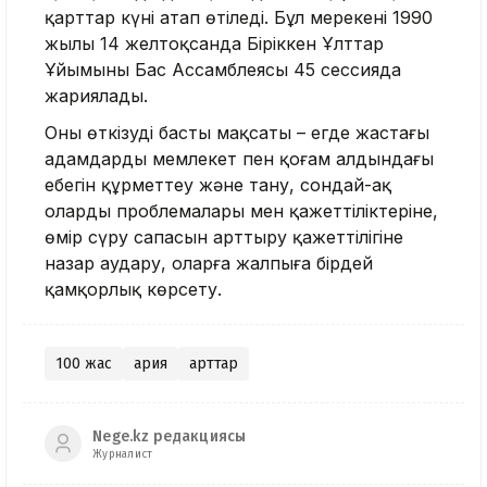
қарттар күні атап өтіледі. Бұл мерекені 1990
жылы 14 желтоқсанда Біріккен Ұлттар
Ұйымының Бас Ассамблеясы 45 сессияда
жариялады.
Оны өткізудің басты мақсаты – егде жастағы
адамдардың мемлекет пен қоғам алдындағы
еңбегін құрметтеу және тану, сондай-ақ
олардың проблемалары мен қажеттіліктеріне,
өмір сүру сапасын арттыру қажеттілігіне
назар аудару, оларға жалпыға бірдей
қамқорлық көрсету.
100 жас
Қария
Қарттар
Nege.kz редакциясы
Журналист