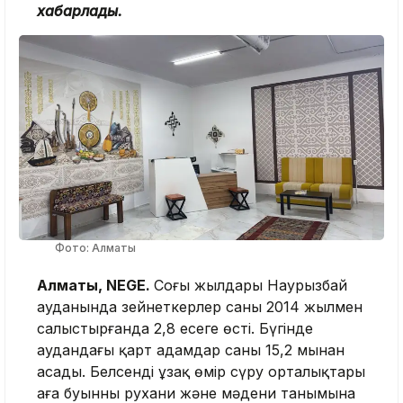
хабарлады.
Фото: Алматы
Алматы, NEGE.
Соңғы жылдары Наурызбай
ауданында зейнеткерлер саны 2014 жылмен
салыстырғанда 2,8 есеге өсті. Бүгінде
аудандағы қарт адамдар саны 15,2 мыңнан
асады. Белсенді ұзақ өмір сүру орталықтары
аға буынның рухани және мәдени танымына