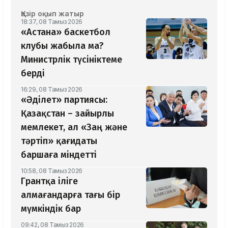
Қазір оқып жатыр
18:37, 08 Тамыз 2026
«Астана» баскетбол
клубы жабыла ма?
Министрлік түсініктеме
берді
16:29, 08 Тамыз 2026
«Әділет» партиясы:
Қазақстан – зайырлы
мемлекет, ал «Заң және
тәртіп» қағидаты
баршаға міндетті
10:58, 08 Тамыз 2026
Грантқа іліге
алмағандарға тағы бір
мүмкіндік бар
09:42, 08 Тамыз 2026