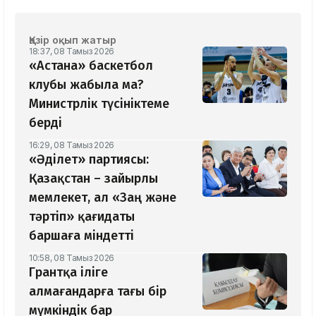
Қазір оқып жатыр
18:37, 08 Тамыз 2026
«Астана» баскетбол
клубы жабыла ма?
Министрлік түсініктеме
берді
16:29, 08 Тамыз 2026
«Әділет» партиясы:
Қазақстан – зайырлы
мемлекет, ал «Заң және
тәртіп» қағидаты
баршаға міндетті
10:58, 08 Тамыз 2026
Грантқа іліге
алмағандарға тағы бір
мүмкіндік бар