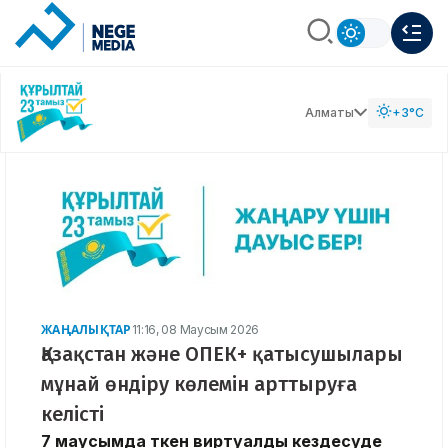
Алматы
+3°C
ЖАҢАЛЫҚТАР
11:16, 08 Маусым 2026
Қазақстан және ОПЕК+ қатысушылары
мұнай өндіру көлемін арттыруға
келісті
7 маусымда өткен виртуалды кездесуде