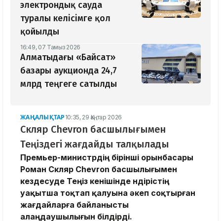
электрондық сауда
туралы келісімге қол
қойылды
16:49, 07 Тамыз 2026
Алматыдағы «Байсат»
базары аукционда 24,7
млрд теңгеге сатылды
ЖАҢАЛЫҚТАР
10:35, 29 Қаңтар 2026
Скляр Chevron басшылығымен
Теңіздегі жағдайды талқылады
Премьер-министрдің бірінші орынбасары
Роман Скляр Chevron басшылығымен
кездесуде Теңіз кенішінде өндірістің
уақытша тоқтап қалуына әкеп соқтырған
жағдайларға байланысты
алаңдаушылығын білдірді.