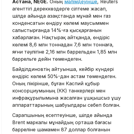
Астана, NEGE.
Оның
мәлімдеуінше
, Reuters
агенттігі дереккөздерге сілтеме жасап,
шілде айында Қазақстанда мұнай мен газ
конденсатын өндіру көлемі маусыммен
салыстырғанда 14%-ға қысқарғанын
хабарлаған. Нақтырақ айтқанда, өндіріс
көлемі 8,6 млн тоннадан 7,6 млн тоннаға,
яғни тәулігіне 2,16 млн баррельден 1,85 млн
баррельге дейін төмендеген.
Байділдиновтің айтуынша, кейбір күндері
өндіріс көлемі 50%-дан астам төмендеген.
Оның пікірінше, бұған Каспий құбыр
консорциумының (КҚК) танкерлері мен
инфрақұрылымына жасалған ұшқышсыз ұшу
аппараттарының шабуылдары себеп болған.
Сарапшының есептеуінше, шілде айында
Brent маркалы мұнайдың орташа бағасы
барреліне шамамен 87 доллар болғанын