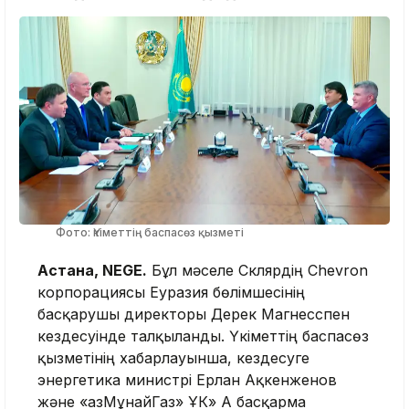
Фото: Үкіметтің баспасөз қызметі
Астана, NEGE.
Бұл мәселе Склярдің Chevron
корпорациясы Еуразия бөлімшесінің
басқарушы директоры Дерек Магнесспен
кездесуінде талқыланды. Үкіметтің баспасөз
қызметінің хабарлауынша, кездесуге
энергетика министрі Ерлан Ақкенженов
және «ҚазМұнайГаз» ҰК» АҚ басқарма