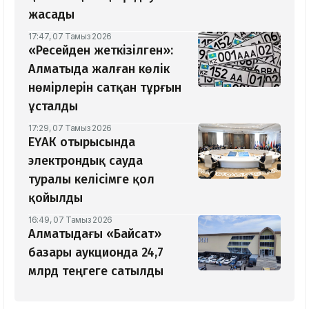
жасады
17:47, 07 Тамыз 2026
«Ресейден жеткізілген»:
Алматыда жалған көлік
нөмірлерін сатқан тұрғын
ұсталды
17:29, 07 Тамыз 2026
ЕҮАК отырысында
электрондық сауда
туралы келісімге қол
қойылды
16:49, 07 Тамыз 2026
Алматыдағы «Байсат»
базары аукционда 24,7
млрд теңгеге сатылды