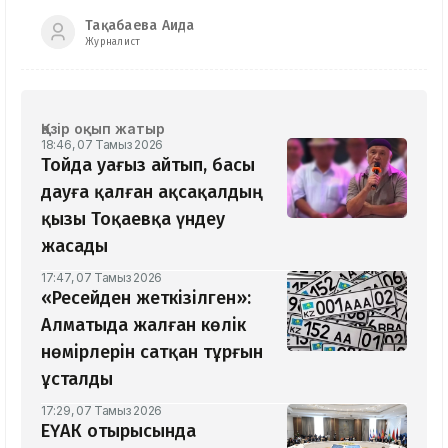
Тақабаева Аида
Журналист
Қазір оқып жатыр
18:46, 07 Тамыз 2026
Тойда уағыз айтып, басы
дауға қалған ақсақалдың
қызы Тоқаевқа үндеу
жасады
17:47, 07 Тамыз 2026
«Ресейден жеткізілген»:
Алматыда жалған көлік
нөмірлерін сатқан тұрғын
ұсталды
17:29, 07 Тамыз 2026
ЕҮАК отырысында