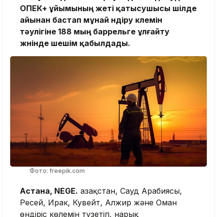
ОПЕК+ ұйымының жеті қатысушысы шілде
айынан бастап мұнай өндіру көлемін
тәулігіне 188 мың баррельге ұлғайту
жөнінде шешім қабылдады.
Фото: freepik.com
Астана, NEGE.
Қазақстан, Сауд Арабиясы,
Ресей, Ирак, Кувейт, Алжир және Оман
өндіріс көлемін түзетіп, нарық