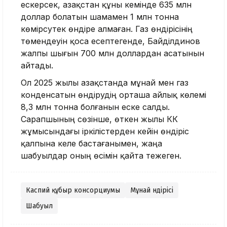
ескерсек, Қазақстан құны кемінде 635 млн
доллар болатын шамамен 1 млн тонна
көмірсутек өндіре алмаған. Газ өндірісінің
төмендеуін қоса есептегенде, Байділдинов
жалпы шығын 700 млн доллардан асатынын
айтады.
Ол 2025 жылы Қазақстанда мұнай мен газ
конденсатын өндірудің орташа айлық көлемі
8,3 млн тонна болғанын еске салды.
Сарапшының сөзінше, өткен жылы КҚК
жұмысындағы іркілістерден кейін өндіріс
қалпына келе бастағанымен, жаңа
шабуылдар оның өсімін қайта тежеген.
Каспий құбыр консорциумы
Мұнай өндірісі
Шабуыл