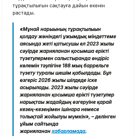
тұрақтылығын сақтауға дайын екенін
растады.
«Мұнай нарығының тұрақтылығын
қолдау жөніндегі ұжымдық міндеттеме
аясында жеті қатысушы ел 2023 жылғы
сәуірде жарияланған қосымша ерікті
түзетулермен салыстырғанда өндіріс
көлемін тәулігіне 188 мың баррельге
түзету туралы шешім қабылдады. Бұл
өзгеріс 2026 жылғы шілдеде іске
асырылады. 2023 жылғы сәуірде
жарияланған қосымша ерікті түзетулер
нарықтағы жағдайдың өзгеруіне қарай
кезең-кезеңімен ішінара немесе
толықтай жойылуы мүмкін», – делінген
ұйым сайтында
жарияланған
хабарламада
.