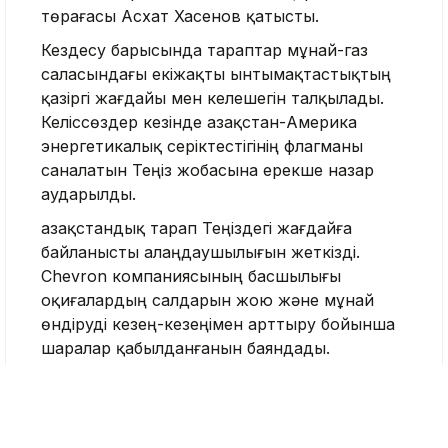
төрағасы Асхат Хасенов қатысты.
Кездесу барысында тараптар мұнай-газ
саласындағы екіжақты ынтымақтастықтың
қазіргі жағдайы мен келешегін талқылады.
Келіссөздер кезінде Қазақстан-Америка
энергетикалық серіктестігінің флагманы
саналатын Теңіз жобасына ерекше назар
аударылды.
Қазақстандық тарап Теңіздегі жағдайға
байланысты алаңдаушылығын жеткізді.
Chevron компаниясының басшылығы
оқиғалардың салдарын жою және мұнай
өндіруді кезең-кезеңімен арттыру бойынша
шаралар қабылданғанын баяндады.
«Компания басшылығы болашақта
мұндай жағдайларға жол бермеу және