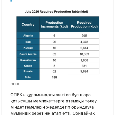
ОПЕК
ОПЕК+ құрамындағы жеті ел бұл шара
қатысушы мемлекеттерге өтемақы төлеу
міндеттемелерін жеделдетіп орындауға
мүмкіндік беретінін атап өтті. Сондай-ақ