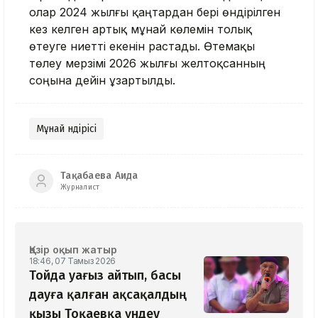
олар 2024 жылғы қаңтардан бері өндірілген
кез келген артық мұнай көлемін толық
өтеуге ниетті екенін растады. Өтемақы
төлеу мерзімі 2026 жылғы желтоқсанның
соңына дейін ұзартылды.
Мұнай өндірісі
Тақабаева Аида
Журналист
Қазір оқып жатыр
18:46, 07 Тамыз 2026
Тойда уағыз айтып, басы
дауға қалған ақсақалдың
қызы Тоқаевқа үндеу