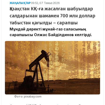
ЖАҢАЛЫҚТАР
09:52, 07 Тамыз 2026
Қазақстан КҚК-ға жасалған шабуылдар
салдарынан шамамен 700 млн доллар
табыстан қағылды – сарапшы
Мұндай деректі мұнай-газ саласының
сарапшысы Олжас Байділдинов келтірді.
Фото: pixabay.com