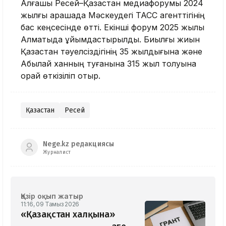
Алғашқы Ресей–Қазақстан медиафорумы 2024
жылғы қарашада Мәскеудегі ТАСС агенттігінің
бас кеңсесінде өтті. Екінші форум 2025 жылы
Алматыда ұйымдастырылды. Биылғы жиын
Қазақстан тәуелсіздігінің 35 жылдығына және
Абылай ханның туғанына 315 жыл толуына
орай өткізіліп отыр.
Қазақстан
Ресей
Nege.kz редакциясы
Журналист
Қазір оқып жатыр
11:16, 09 Тамыз 2026
«Қазақстан халқына»