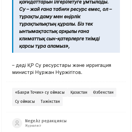
қағидаттарын ілгерілетуге ұмтылады.
Су – жай ғана табиғи ресурс емес, ол –
тұрақты даму мен өңірлік
тұрақтылықтың құралы. Біз тек
ынтымақтастық арқылы ғана
климаттық сын-қатерлерге тиімді
қарсы тұра аламыз»,
– деді ҚР Су ресурстары және ирригация
министрі Нұржан Нұржігітов.
«Бахри Точик» су қоймасы
Қазақстан
Өзбекстан
Су қоймасы
Тәжікстан
Nege.kz редакциясы
Журналист