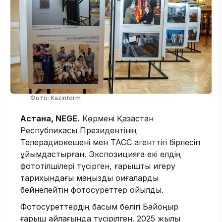
Фото: Kazinform
Астана, NEGE.
Көрмені Қазақстан
Республикасы Президентінің
Телерадиокешені мен ТАСС агенттігі бірлесіп
ұйымдастырған. Экспозицияға екі елдің
фототілшілері түсірген, ғарышты игеру
тарихындағы маңызды оқиғаларды
бейнелейтін фотосуреттер қойылды.
Фотосуреттердің басым бөлігі Байқоңыр
ғарыш айлағында түсірілген. 2025 жылы