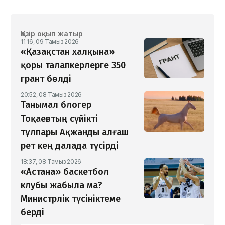
Қазір оқып жатыр
11:16, 09 Тамыз 2026
«Қазақстан халқына»
қоры талапкерлерге 350
грант бөлді
20:52, 08 Тамыз 2026
Танымал блогер
Тоқаевтың сүйікті
тұлпары Ақжанды алғаш
рет кең далада түсірді
18:37, 08 Тамыз 2026
«Астана» баскетбол
клубы жабыла ма?
Министрлік түсініктеме
берді