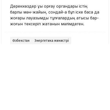
Дереккөздер құқық қорғау органдары істің
барлық мән-жайын, сондай-ақ бұл іске басқа да
жоғары лауазымды тұлғалардың қатысы бар-
жоғын тексеріп жатқанын мәлімдеген.
Өзбекстан
Энергетика министрі
Тақабаева Аида
Журналист
Қазір оқып жатыр
11:16, 09 Тамыз 2026
«Қазақстан халқына»
қоры талапкерлерге 350
грант бөлді