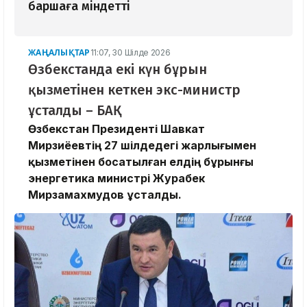
баршаға міндетті
ЖАҢАЛЫҚТАР
11:07, 30 Шілде 2026
Өзбекстанда екі күн бұрын
қызметінен кеткен экс-министр
ұсталды – БАҚ
Өзбекстан Президенті Шавкат
Мирзиёевтің 27 шілдедегі жарлығымен
қызметінен босатылған елдің бұрынғы
энергетика министрі Журабек
Мирзамахмудов ұсталды.