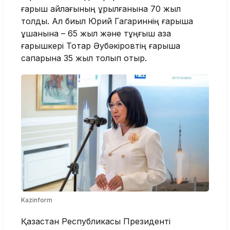
ғарыш айлағының құрылғанына 70 жыл
толды. Ал биыл Юрий Гагариннің ғарышқа
ұшқанына – 65 жыл және тұңғыш қазақ
ғарышкері Тоқтар Әубәкіровтің ғарышқа
сапарына 35 жыл толып отыр.
Kazinform
Қазақстан Республикасы Президенті