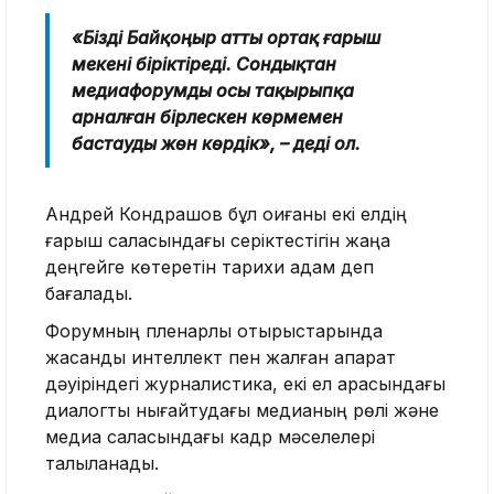
«Бізді Байқоңыр атты ортақ ғарыш
мекені біріктіреді. Сондықтан
медиафорумды осы тақырыпқа
арналған бірлескен көрмемен
бастауды жөн көрдік», – деді ол.
Андрей Кондрашов бұл оқиғаны екі елдің
ғарыш саласындағы серіктестігін жаңа
деңгейге көтеретін тарихи қадам деп
бағалады.
Форумның пленарлық отырыстарында
жасанды интеллект пен жалған ақпарат
дәуіріндегі журналистика, екі ел арасындағы
диалогты нығайтудағы медианың рөлі және
медиа саласындағы кадр мәселелері
талқыланады.