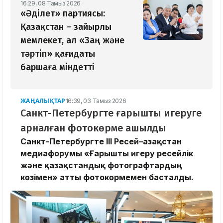
16:29, 08 Тамыз 2026
«Әділет» партиясы:
Қазақстан – зайырлы
мемлекет, ал «Заң және
тәртіп» қағидаты
баршаға міндетті
ЖАҢАЛЫҚТАР
16:39, 03 Тамыз 2026
Санкт-Петербургте ғарышты игеруге
арналған фотокөрме ашылды
Санкт-Петербургте III Ресей–Қазақстан
медиафорумы «Ғарышты игеру ресейлік
және қазақстандық фотографтардың
көзімен» атты фотокөрмемен басталды.