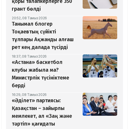
қоры талапкерлерге 350
грант бөлді
20:52, 08 Тамыз 2026
Танымал блогер
Тоқаевтың сүйікті
тұлпары Ақжанды алғаш
рет кең далада түсірді
18:37, 08 Тамыз 2026
«Астана» баскетбол
клубы жабыла ма?
Министрлік түсініктеме
берді
16:29, 08 Тамыз 2026
«Әділет» партиясы:
Қазақстан – зайырлы
мемлекет, ал «Заң және
тәртіп» қағидаты