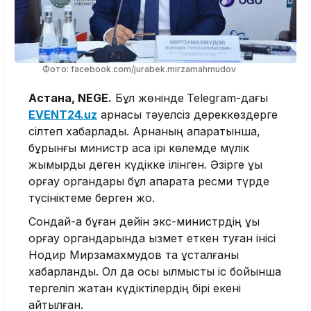
Фото: facebook.com/jurabek.mirzamahmudov
Астана, NEGE.
Бұл жөнінде
Telegram-дағы
EVENT24.uz
арнасы тәуелсіз дереккөздерге
сілтеп хабарлады. Арнаның ақпаратынша,
бұрынғы министр аса ірі көлемде мүлік
жымқырды деген күдікке ілінген. Әзірге құқық
қорғау органдары бұл ақпаратқа ресми түрде
түсініктеме берген жоқ.
Сондай-ақ бұған дейін экс-министрдің құқық
қорғау органдарында қызмет еткен туған інісі
Нодир Мирзамахмудов та ұсталғаны
хабарланды. Ол да осы қылмыстық іс бойынша
тергеліп жатқан күдіктілердің бірі екені
айтылған.