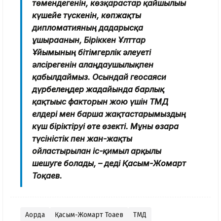
төмендегенін, көзқарастар қайшылығы
күшейе түскенін, көпжақты
дипломатияның дағдарысқа
ұшырағанын, Біріккен Ұлттар
Ұйымының бітімгерлік әлеуеті
әлсірегенін алаңдаушылықпен
қабылдаймыз. Осындай геосаяси
дүрбелеңдер жағдайында барлық
қақтығыс факторын жою үшін ТМД
елдері мен барша жақтастарымыздың
күш біріктіруі өте өзекті. Мұны өзара
түсіністік пен жан-жақты
ойластырылған іс-қимыл арқылы
шешуге болады, – деді Қасым-Жомарт
Тоқаев.
Ақорда
Қасым-Жомарт Тоқаев
ТМД