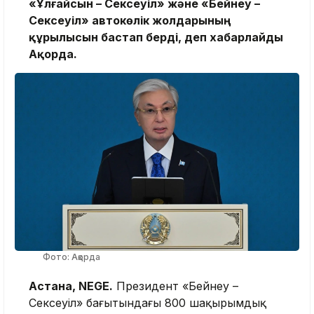
«Ұлғайсын – Сексеуіл» және «Бейнеу –
Сексеуіл» автокөлік жолдарының
құрылысын бастап берді, деп хабарлайды
Ақорда.
Фото: Ақорда
Астана, NEGE.
Президент «Бейнеу –
Сексеуіл» бағытындағы 800 шақырымдық