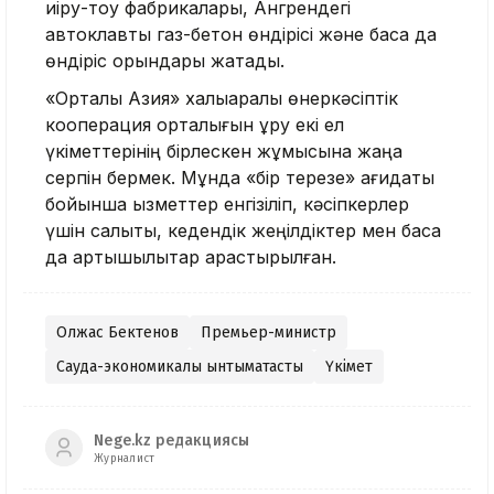
иіру-тоқу фабрикалары, Ангрендегі
автоклавты газ-бетон өндірісі және басқа да
өндіріс орындары жатады.
«Орталық Азия» халықаралық өнеркәсіптік
кооперация орталығын құру екі ел
үкіметтерінің бірлескен жұмысына жаңа
серпін бермек. Мұнда «бір терезе» қағидаты
бойынша қызметтер енгізіліп, кәсіпкерлер
үшін салықтық, кедендік жеңілдіктер мен басқа
да артықшылықтар қарастырылған.
Олжас Бектенов
Премьер-министр
Сауда-экономикалық ынтымақтастық
Үкімет
Nege.kz редакциясы
Журналист