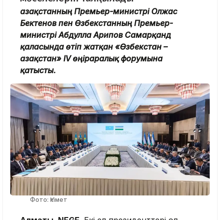
Қазақстанның Премьер-министрі Олжас
Бектенов пен Өзбекстанның Премьер-
министрі Абдулла Арипов Самарқанд
қаласында өтіп жатқан «Өзбекстан –
Қазақстан» IV өңіраралық форумына
қатысты.
Фото: Үкімет