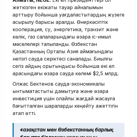
Алматы, NEGE.
Екі ел президенттері қол
жеткізген екіжақты тауар айналымын
арттыру бойынша уағдаластықтардың жүзеге
асырылу барысы қаралды. Өнеркәсіптік
кооперация, су, энергетика, транзит және
көлік, газ салаларындағы өзара іс-қимыл
мәселелері талқыланды. Өзбекстан
Қазақстанның Орталық Азия аймағындағы
негізгі сауда серіктесі саналады. Биылғы
сегіз айдың қорытындысы бойынша екі ел
арасындағы өзара сауда көлемі $2,5 млрд.
Олжас Бектенов сауда-экономикалық
ынтымақтастықты дамытуға және өзара
инвестиция үшін қолайлы жағдай жасауға
бағытталған шараларды кеңейту қажеттігін
атап өтті.
«Қазақстан мен Өзбекстанның барлық