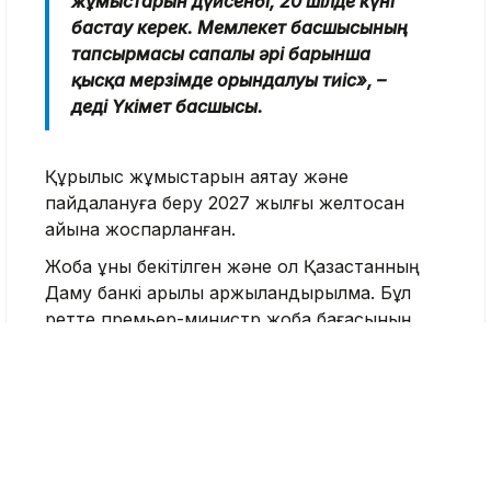
жұмыстарын дүйсенбі, 20 шілде күні
бастау керек. Мемлекет басшысының
тапсырмасы сапалы әрі барынша
қысқа мерзімде орындалуы тиіс», –
деді Үкімет басшысы.
Құрылыс жұмыстарын аяқтау және
пайдалануға беру 2027 жылғы желтоқсан
айына жоспарланған.
Жоба құны бекітілген және ол Қазақстанның
Даму банкі арқылы қаржыландырылмақ. Бұл
ретте премьер-министр жоба бағасының
өсуіне жол берілмейтінін баса айтты.
Сондай-ақ Бектенов жер учаскелеріне
қатысты алыпсатарлыққа жол берілмеуі үшін
жер бағасын 14 шілдедегі жағдай бойынша
бекітуді тапсырды.
Көлік министрі Нұрлан Сауранбаев