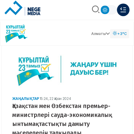
Алматы
+3°C
ЖАҢАЛЫҚТАР
15:24, 22 Қазан 2024
Қазақстан мен Өзбекстан премьер-
министрлері сауда-экономикалық
ынтымақтастықты дамыту
мәселелерін талқылады