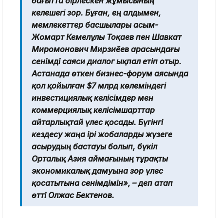
бағытта бірлескен жұмысының
келешегі зор. Бұған, ең алдымен,
мемлекеттер басшылары Қасым-
Жомарт Кемелұлы Тоқаев пен Шавкат
Миромонович Мирзиёев арасындағы
сенімді саяси диалог ықпал етіп отыр.
Астанада өткен бизнес-форум аясында
қол қойылған $7 млрд көлеміндегі
инвестициялық келісімдер мен
коммерциялық келісімшарттар
айтарлықтай үлес қосады. Бүгінгі
кездесу жаңа ірі жобаларды жүзеге
асырудың бастауы болып, бүкіл
Орталық Азия аймағының тұрақты
экономикалық дамуына зор үлес
қосатытына сенімдімін», – деп атап
өтті Олжас Бектенов.