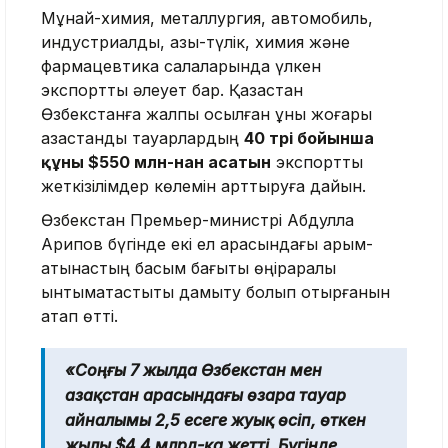
Мұнай-химия, металлургия, автомобиль,
индустриалдық, азық-түлік, химия және
фармацевтика салаларында үлкен
экспорттық әлеует бар. Қазақстан
Өзбекстанға жалпы қосылған құны жоғары
қазақстандық тауарлардың
40 түрі бойынша
құны $550 млн-нан асатын
экспорттық
жеткізілімдер көлемін арттыруға дайын.
Өзбекстан Премьер-министрі Абдулла
Арипов бүгінде екі ел арасындағы қарым-
қатынастың басым бағыты өңіраралық
ынтымақтастықты дамыту болып отырғанын
атап өтті.
«Соңғы 7 жылда Өзбекстан мен
Қазақстан арасындағы өзара тауар
айналымы 2,5 есеге жуық өсіп, өткен
жылы $4,4 млрд-қа жетті. Бүгінде