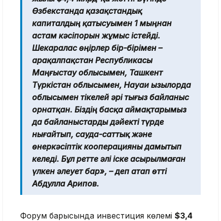
Өзбекстанда қазақстандық
капиталдың қатысуымен 1 мыңнан
астам кәсіпорын жұмыс істейді.
Шекаралас өңірлер бір-бірімен –
Қарақалпақстан Республикасы
Маңғыстау облысымен, Ташкент
Түркістан облысымен, Науаи Қызылорда
облысымен тікелей әрі тығыз байланыс
орнатқан. Біздің басқа аймақтарымыз
да байланыстарды дәйекті түрде
нығайтып, сауда-саттық және
өнеркәсіптік кооперацияны дамытып
келеді. Бұл ретте әлі іске асырылмаған
үлкен әлеует бар», – деп атап өтті
Абдулла Арипов.
Форум барысында инвестиция көлемі
$3,4