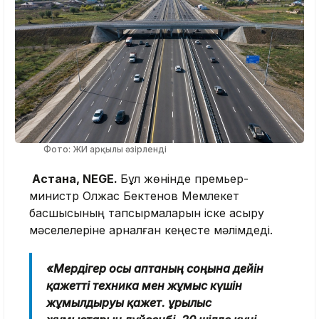
Фото: ЖИ арқылы әзірленді
Астана, NEGE.
Бұл жөнінде премьер-
министр Олжас Бектенов Мемлекет
басшысының тапсырмаларын іске асыру
мәселелеріне арналған кеңесте мәлімдеді.
«Мердігер осы аптаның соңына дейін
қажетті техника мен жұмыс күшін
жұмылдыруы қажет. Құрылыс