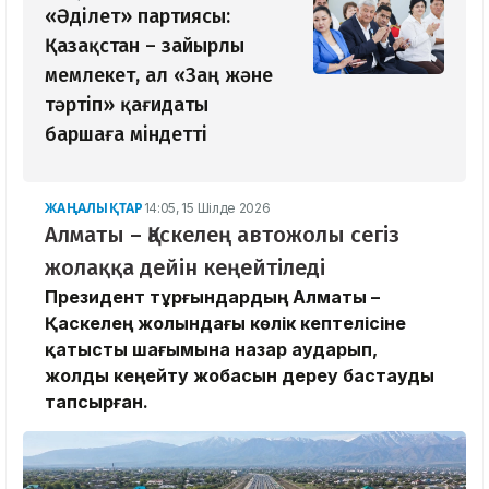
«Әділет» партиясы:
Қазақстан – зайырлы
мемлекет, ал «Заң және
тәртіп» қағидаты
баршаға міндетті
ЖАҢАЛЫҚТАР
14:05, 15 Шілде 2026
Алматы – Қаскелең автожолы сегіз
жолаққа дейін кеңейтіледі
Президент тұрғындардың Алматы –
Қаскелең жолындағы көлік кептелісіне
қатысты шағымына назар аударып,
жолды кеңейту жобасын дереу бастауды
тапсырған.