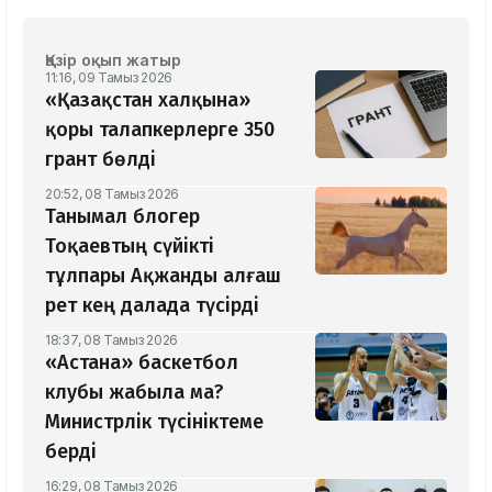
Қазір оқып жатыр
11:16, 09 Тамыз 2026
«Қазақстан халқына»
қоры талапкерлерге 350
грант бөлді
20:52, 08 Тамыз 2026
Танымал блогер
Тоқаевтың сүйікті
тұлпары Ақжанды алғаш
рет кең далада түсірді
18:37, 08 Тамыз 2026
«Астана» баскетбол
клубы жабыла ма?
Министрлік түсініктеме
берді
16:29, 08 Тамыз 2026