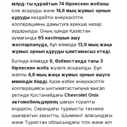
млрд-ты құрайтын 74 бірлескен жобаны
іске асыруды және
14,6 мың жұмыс орнын
құруды
көздейтін өнеркәсіптік
кооперацияны дамытуға ерекше назар
аударылды. Оның ішінде Қазақстан
аумағында
65 кәсіпорын ашу
жоспарлануда,
бұл елімізде
13,6 мың жаңа
жұмыс орнын құруды қамтамасыз етеді.
Бүгінде елімізде
9, Өзбекстанда тағы 3
бірлескен жоба
жүзеге асырылды. Бұл
жалпы
4,8 мың жаңа жұмыс орнын ашуға
мүмкіндік берді.
Қазақ-өзбек өнеркәсіптік
кооперациясы ынтымақтастығына мысал
ретінде Қостанайдағы
Chevrolet Onix
автомобильдерінің
шағын тораптық
өндірісін, Сарандағы тұрмыстық техника
шығаратын зауытты, Шымкент қаласындағы
және Түркістан облысындағы тігін және жіп