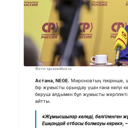
Фото: spravedlivo.ru
Астана, NEGE.
Мироновтың пікірінше, ш
бір жұмысты орындау үшін ғана келуі ке
беруші алдымен бұл жұмысты жергілікті
айтты.
«Жұмысшылар келеді, белгіленген ж
Ешқандай отбасы болмауы керек», – 