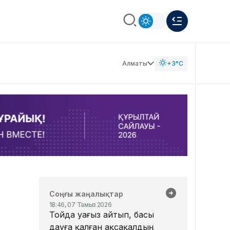
Алматы
+3°C
Соңғы жаңалықтар
18:46, 07 Тамыз 2026
Тойда уағыз айтып, басы
дауға қалған ақсақалдың