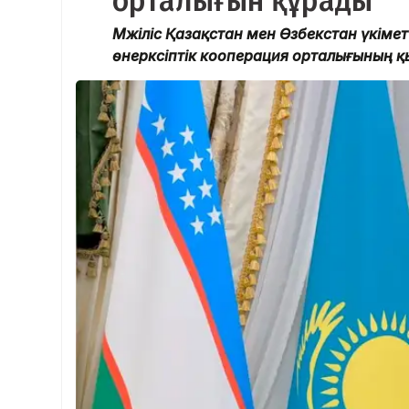
орталығын құрады
Мәжіліс Қазақстан мен Өзбекстан үкім
өнеркәсіптік кооперация орталығының қ