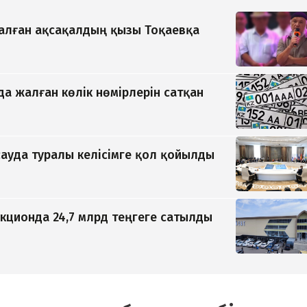
қалған ақсақалдың қызы Тоқаевқа
да жалған көлік нөмірлерін сатқан
ауда туралы келісімге қол қойылды
кционда 24,7 млрд теңгеге сатылды