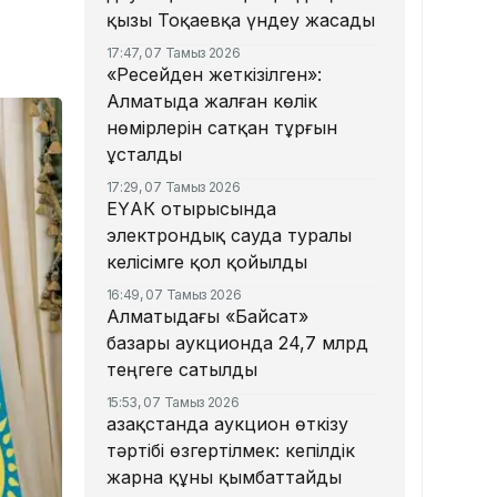
қызы Тоқаевқа үндеу жасады
17:47, 07 Тамыз 2026
«Ресейден жеткізілген»:
Алматыда жалған көлік
нөмірлерін сатқан тұрғын
ұсталды
17:29, 07 Тамыз 2026
ЕҮАК отырысында
электрондық сауда туралы
келісімге қол қойылды
16:49, 07 Тамыз 2026
Алматыдағы «Байсат»
базары аукционда 24,7 млрд
теңгеге сатылды
15:53, 07 Тамыз 2026
Қазақстанда аукцион өткізу
тәртібі өзгертілмек: кепілдік
жарна құны қымбаттайды