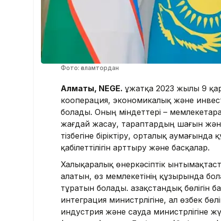
Фото: ғаламтордан
Алматы, NEGE.
Құжатқа 2023 жылы 9 қа
кооперация, экономикалық және инвес
болады. Оның міндеттері – мемлекетар
жағдай жасау, тараптардың шағын және
тізбегіне біріктіру, орталық аумағында
қабілеттілігін арттыру және басқалар.
Халықаралық өнеркәсіптік ынтымақтас
алатын, өз мемлекетінің құзырында бо
тұратын болады. Қазақстандық бөлігін 
интеграция министрлігіне, ал өзбек бө
индустрия және сауда министрлігіне ж