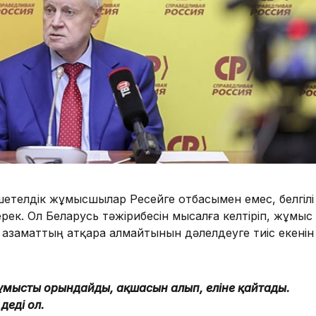
етелдік жұмысшылар Ресейге отбасымен емес, белгілі
рек. Ол Беларусь тәжірибесін мысалға келтіріп, жұмыс
 азаматтың атқара алмайтынын дәлелдеуге тиіс екенін
ұмысты орындайды, ақшасын алып, еліне қайтады.
деді ол.