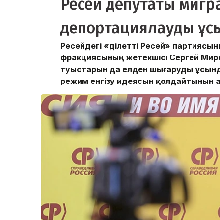
Ресей депутаты мигр
депортациялауды ұс
​Ресейдегі «Әділетті Ресей» партияс
фракциясының жетекшісі Сергей Мир
туыстарын да елден шығаруды ұсынд
режим енгізу идеясын қолдайтынын 