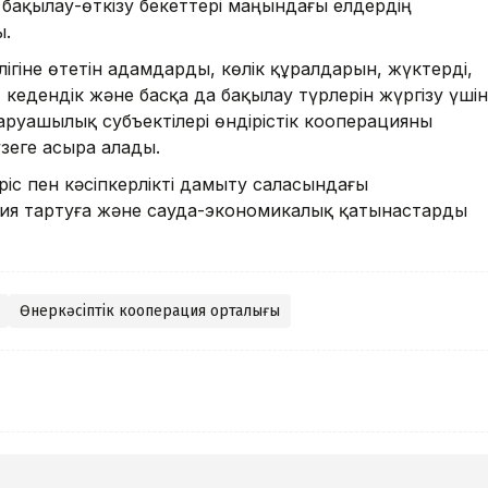
) бақылау-өткізу бекеттері маңындағы елдердің
ы.
өлігіне өтетін адамдарды, көлік құралдарын, жүктерді,
кедендік және басқа да бақылау түрлерін жүргізу үшін
уашылық субъектілері өндірістік кооперацияны
зеге асыра алады.
ріс пен кәсіпкерлікті дамыту саласындағы
ия тартуға және сауда-экономикалық қатынастарды
Өнеркәсіптік кооперация орталығы