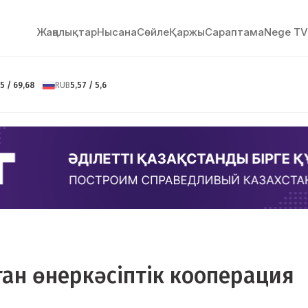
Жаңалықтар
Нысана
Сөйлe
Қаржы
Сараптама
Nege TV
5 / 69,68
RUB
5,57 / 5,6
тан өнеркәсіптік кооперация