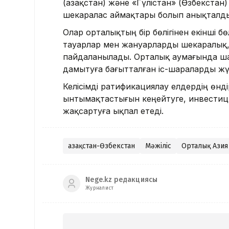
(Қазақстан) және «Гүлістан» (Өзбекстан
шекаралас аймақтары болып анықталд
Олар орталықтың бір бөлігінен екінші б
тауарлар мен жануарларды шекаралық, 
пайдаланылады. Орталық аумағында шар
дамытуға бағытталған іс-шараларды жү
Келісімді ратификациялау елдердің өнді
ынтымақтастығын кеңейтуге, инвестиц
жақсартуға ықпал етеді.
Қазақстан-Өзбекстан
Мәжіліс
Орталық Азия
Nege.kz редакциясы
Журналист