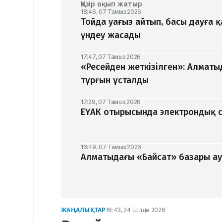
Қазір оқып жатыр
18:46, 07 Тамыз 2026
Тойда уағыз айтып, басы дауға 
үндеу жасады
17:47, 07 Тамыз 2026
«Ресейден жеткізілген»: Алматы
тұрғын ұсталды
17:29, 07 Тамыз 2026
ЕҮАК отырысында электрондық с
16:49, 07 Тамыз 2026
Алматыдағы «Байсат» базары ау
ЖАҢАЛЫҚТАР
16:43, 24 Шілде 2026