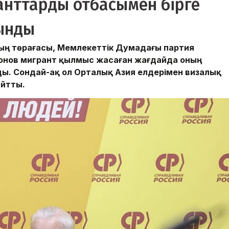
анттарды отбасымен бірге
ынды
ының төрағасы, Мемлекеттік Думадағы партия
онов мигрант қылмыс жасаған жағдайда оның
ы. Сондай-ақ ол Орталық Азия елдерімен визалық
айтты.