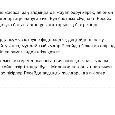
жасаса, заң алдында өзі жауап беруі керек, ал оның
епортациялануға тиіс. Бұл бастама «Әділетті Ресей»
атуға бағытталған ұсыныстарының бірі ретінде
рда жұмыс істеуіне федералдық деңгейде шектеу
айтуынша, мұндай тыйымдар Ресейдің бірқатар өңірінд
іл ел аумағында енгізу қажет.
мемлекеттерімен жасалған визасыз қатынас туралы
птейді. Қазіргі таңда бұл – Миронов пен оның партиясы
сас пікірлер Ресейде алдыңғы жылдары да пікірлер