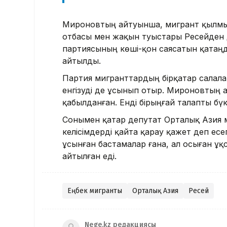
Мироновтың айтуынша, мигрант қылмыс 
отбасы мен жақын туыстары Ресейден д
партиясының көші-қон саясатын қатаңд
айтылды.
Партия мигранттардың бірқатар салала
енгізуді де ұсынып отыр. Мироновтың 
қабылданған. Енді бірыңғай талапты бүк
Сонымен қатар депутат Орталық Азия 
келісімдерді қайта қарау қажет деп есе
ұсынған бастамалар ғана, ал осыған ұқ
айтылған еді.
Еңбек мигранты
Орталық Азия
Ресей
Nege.kz редакциясы