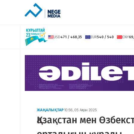
USD
471 / 468,35
EUR
540 / 540
CNY
69,
ЖАҢАЛЫҚТАР
10:56, 05 Ақпан 2025
Қазақстан мен Өзбекс