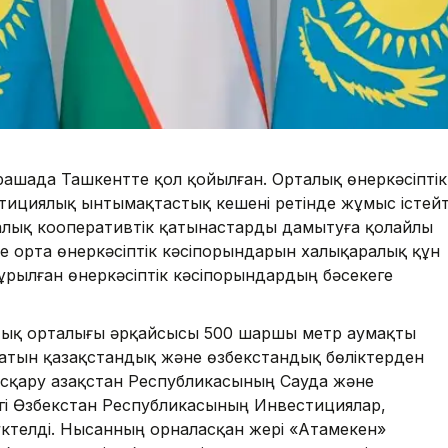
рашада Ташкентте қол қойылған. Орталық өнеркәсіптік
тициялық ынтымақтастық кешені ретінде жұмыс істейт
алық кооперативтік қатынастарды дамытуға қолайлы
 орта өнеркәсіптік кәсіпорындарын халықаралық құн
 құрылған өнеркәсіптік кәсіпорындардың бәсекеге
тық орталығы әрқайсысы 500 шаршы метр аумақты
латын қазақстандық және өзбекстандық бөліктерден
басқару Қазақстан Республикасының Сауда және
лігі Өзбекстан Республикасының Инвестициялар,
үктелді. Нысанның орналасқан жері «Атамекен»