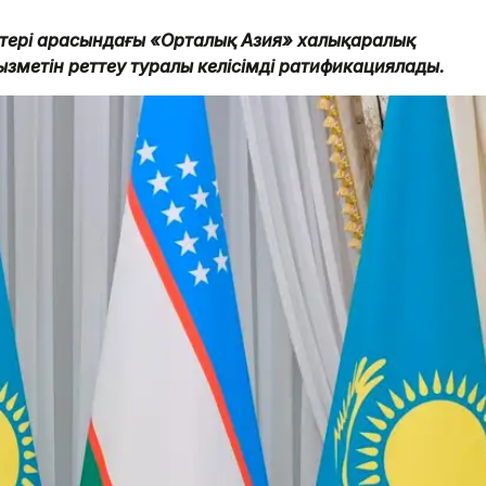
еттері арасындағы «Орталық Азия» халықаралық
ызметін реттеу туралы келісімді ратификациялады.