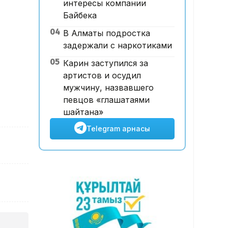
интересы компании
12:00, 07 Тамыз 2026
Байбека
Футболдан ұлттық құраманы
04
В Алматы подростка
Грекия мен Арменияның
задержали с наркотиками
бұрынғы бас бапкері
басқаруы мүмкін
05
Карин заступился за
артистов и осудил
мужчину, назвавшего
певцов «глашатаями
шайтана»
Telegram арнасы