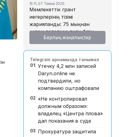
15:11, 07 Тамыз 2026
Мемлекеттік грант
иегерлерінің тізімі
жарияланды: 75 мыңнан
астам талапкер тегін білім
Барлық жаңалықтар
алады
14:45, 07 Тамыз 2026
Ұлттық валютаны инфляция
Telegram арнамызда танымал
қарқынының баяулауы
ін
01
Утечку 4,2 млн записей
қолдап отыр – сарапшылар
Daryn.online не
13:30, 07 Тамыз 2026
подтвердили, но
Фельдшер Ұлдана
компанию оштрафовали
Мырзуанның қазасына
қатысты іс сотқа жолданды
02
«Не контролировал
должным образом»:
12:59, 07 Тамыз 2026
Абай облысы аумағындағы
владелец «Центра плова»
орманды өрттен қорғауға 3
дал показания в суде
млрд теңгеден астам қаржы
03
Прокуратура защитила
бөлінді