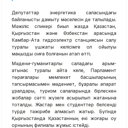
Депутаттар энергетика саласындағы
байланысты дамыту мәселесін де талқылады.
Мәжіліс спикері биыл жазда Қазақстан,
Қырғызстан және Өзбекстан арасында
Камбар-Ата гидроэлектр станциясын салу
туралы үшжақты келісімге қол қойылуы
маңызды оқиға болғанын атап өтті.
Мәдени-гуманитарлық саладағы қарым-
қатынас туралы айта келе, Парламент
төрағалары мемлекет басшыларының
тапсырмасымен мәдениет, бұқаралық ақпарат
құралдары, туризм салаларында бірлескен
жобалар сәтті жүзеге асырылып жатқанына
тоқталды. Жастар мен студенттер белсенді
түрде тәжірибе алмасып жатыр. Бүгінде
Қырғызстанда Қазақстанның екі жоғары оқу
орнының филиалы жұмыс істейді.