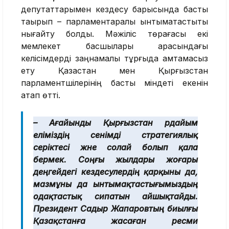
депутаттарымен кездесу барысында басты
тақырып – парламентаралық ынтымақтастықты
нығайту болды. Мәжіліс төрағасы екі
мемлекет басшылары арасындағы
келісімдерді заңнамалық тұрғыда қамтамасыз
ету Қазақстан мен Қырғызстан
парламентшілерінің басты міндеті екенін
атап өтті.
– Ағайынды Қырғызстан әрдайым
еліміздің сенімді стратегиялық
серіктесі және солай болып қала
бермек. Соңғы жылдары жоғары
деңгейдегі кездесулердің қарқыны да,
мазмұны да ынтымақтастығымыздың
одақтастық сипатын айшықтайды.
Президент Садыр Жапаровтың биылғы
Қазақстанға жасаған ресми