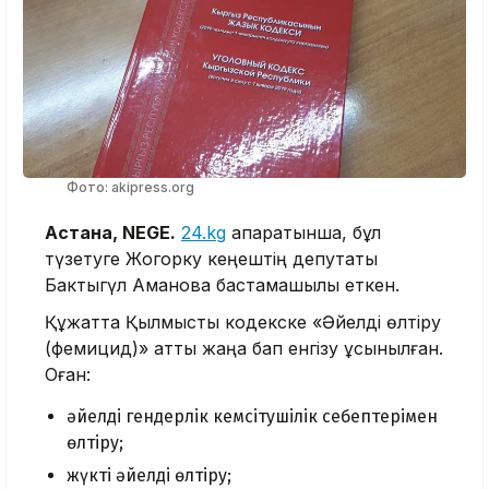
Фото: akipress.org
Астана, NEGE.
24.kg
ақпаратынша, бұл
түзетуге Жогорку кеңештің депутаты
Бактыгүл Аманова бастамашылық еткен.
Құжатта Қылмыстық кодекске «Әйелді өлтіру
(фемицид)» атты жаңа бап енгізу ұсынылған.
Оған:
әйелді гендерлік кемсітушілік себептерімен
өлтіру;
жүкті әйелді өлтіру;