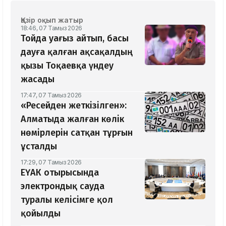
Қазір оқып жатыр
18:46, 07 Тамыз 2026
Тойда уағыз айтып, басы
дауға қалған ақсақалдың
қызы Тоқаевқа үндеу
жасады
17:47, 07 Тамыз 2026
«Ресейден жеткізілген»:
Алматыда жалған көлік
нөмірлерін сатқан тұрғын
ұсталды
17:29, 07 Тамыз 2026
ЕҮАК отырысында
электрондық сауда
туралы келісімге қол
қойылды