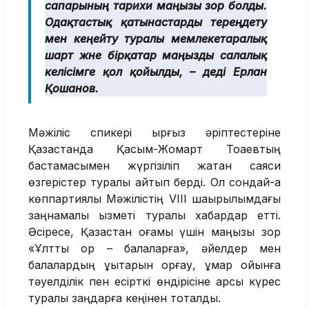
сапарының тарихи маңызы зор болды.
Одақтастық қатынастарды тереңдету
мен кеңейту туралы мемлекетаралық
шарт және бірқатар маңызды салалық
келісімге қол қойылды, – деді Ерлан
Қошанов.
Мәжіліс спикері қырғыз әріптестеріне
Қазақстанда Қасым-Жомарт Тоқаевтың
бастамасымен жүргізіліп жатқан саяси
өзгерістер туралы айтып берді. Ол сондай-ақ
көппартиялы Мәжілістің VIII шақырылымдағы
заңнамалық қызметі туралы хабардар етті.
Әсіресе, Қазақстан қоғамы үшін маңызы зор
«Ұлттық қор – балаларға», әйелдер мен
балалардың құқықтарын қорғау, құмар ойынға
тәуелділік пен есірткі өндірісіне қарсы күрес
туралы заңдарға кеңінен тоқталды.