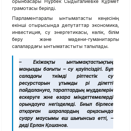
орынбасары Нұрбек Сыдыгалиевке Құрмет
грамотасы берілді.
Парламентаралық ынтымақтастық кеңесінің
екінші отырысында депутаттар экономика,
инвестиция, су энергетикасы, көлік, білім
беру және мәдени-гуманитарлық
салалардағы ынтымақтастықты талқылады.
– Екіжақты ынтымақтастықтың
маңызды бағыты – су қауіпсіздігі. Бұл
саладағы тиімді әріптестік су
ресурстарын ұтымды әрі әділетті
пайдалануға, тараптардың мүдделерін
ескеруге және өзара міндеттемелерді
орындауға негізделеді. Биыл бірлесе
атқарған шаралардың арқасында
суару маусымы еш шығынсыз өтті, –
деді Ерлан Қошанов.