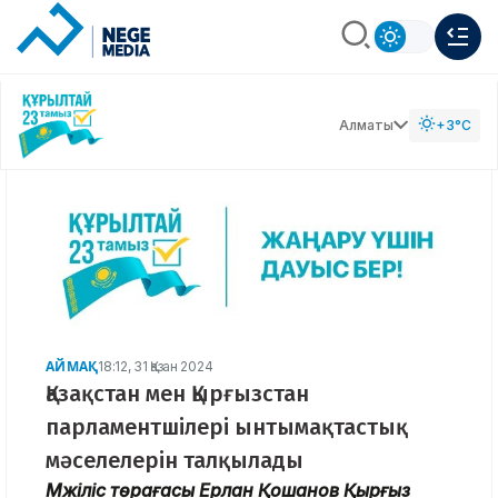
Алматы
+3°C
АЙМАҚ
18:12, 31 Қазан 2024
Қазақстан мен Қырғызстан
парламентшілері ынтымақтастық
мәселелерін талқылады
Мәжіліс төрағасы Ерлан Қошанов Қырғыз