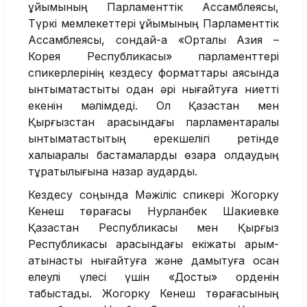
ұйымының Парламенттік Ассамблеясы,
Түркі мемлекеттері ұйымының Парламенттік
Ассамблеясы, сондай-ақ «Орталық Азия –
Корея Республикасы» парламенттері
спикерлерінің кездесу форматтары аясында
ынтымақтастықты одан әрі нығайтуға ниетті
екенін мәлімдеді. Ол Қазақстан мен
Қырғызстан арасындағы парламентаралық
ынтымақтастықтың ерекшелігі ретінде
халықаралық бастамаларды өзара қолдаудың
тұрақтылығына назар аударды.
Кездесу соңында Мәжіліс спикері Жогорку
Кенеш төрағасы Нурланбек Шакиевке
Қазақстан Республикасы мен Қырғыз
Республикасы арасындағы екіжақты қарым-
қатынасты нығайтуға және дамытуға қосқан
елеулі үлесі үшін «Достық» орденін
табыстады. Жогорку Кенеш төрағасының