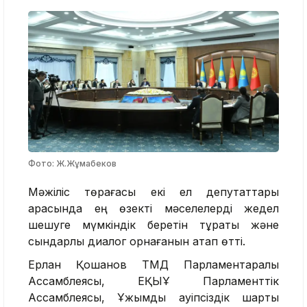
Фото: Ж.Жұмабеков
Мәжіліс төрағасы екі ел депутаттары
арасында ең өзекті мәселелерді жедел
шешуге мүмкіндік беретін тұрақты және
сындарлы диалог орнағанын атап өтті.
Ерлан Қошанов ТМД Парламентаралық
Ассамблеясы, ЕҚЫҰ Парламенттік
Ассамблеясы, Ұжымдық қауіпсіздік шарты