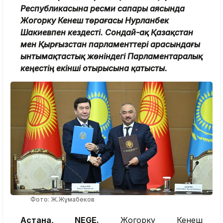
Республикасына ресми сапары аясында
Жогорку Кенеш төрағасы Нурланбек
Шакиевпен кездесті. Сондай-ақ Қазақстан
мен Қырғызстан парламенттері арасындағы
ынтымақтастық жөніндегі Парламентаралық
кеңестің екінші отырысына қатысты.
Фото: Ж.Жұмабеков
Астана, NEGE.
Жогорку Кенеш