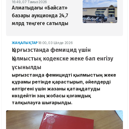
16:49, 07 Тамыз 2026
Алматыдағы «Байсат»
базары аукционда 24,7
млрд теңгеге сатылды
ЖАҢАЛЫҚТАР
18:00, 03 Шілде 2026
Қырғызстанда фемицид үшін
Қылмыстық кодекске жеке бап енгізу
ұсынылды
Қырғызстанда фемицидті қылмыстың жеке
құрамы ретінде қарастырып, әйелдерді
өлтіргені үшін жазаны қатаңдатуды
көздейтін заң жобасы қоғамдық
талқылауға шығарылды.