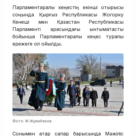
Парламентаралық кеңестің екінші отырысы
соңында Қырғыз Республикасы Жогорку
Кенеші мен Қазақстан Республикасы
Парламенті арасындағы ынтымақтастық
бойынша Парламентаралық кеңес туралы
ережеге қол қойылды.
Фото: Ж.Жұмабеков
Сонымен қатар сапар барысында Мәжіліс