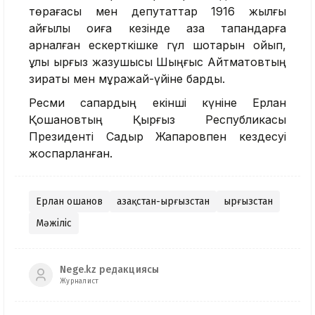
төрағасы мен депутаттар 1916 жылғы
қайғылы оқиға кезінде қаза тапқандарға
арналған ескерткішке гүл шоқтарын қойып,
ұлы қырғыз жазушысы Шыңғыс Айтматовтың
зираты мен мұражай-үйіне барды.
Ресми сапардың екінші күніне Ерлан
Қошановтың Қырғыз Республикасы
Президенті Садыр Жапаровпен кездесуі
жоспарланған.
Ерлан Қошанов
Қазақстан-Қырғызстан
Қырғызстан
Мәжіліс
Nege.kz редакциясы
Журналист