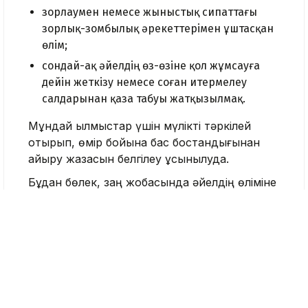
зорлаумен немесе жыныстық сипаттағы
зорлық-зомбылық әрекеттерімен ұштасқан
өлім;
сондай-ақ әйелдің өз-өзіне қол жұмсауға
дейін жеткізу немесе соған итермелеу
салдарынан қаза табуы жатқызылмақ.
Мұндай қылмыстар үшін мүлікті тәркілей
отырып, өмір бойына бас бостандығынан
айыру жазасын белгілеу ұсынылуда.
Бұдан бөлек, заң жобасында әйелдің өліміне
әкелген қылмыстарды жасаған адамдарға
амнистия қолдануға тыйым салу көзделген.
Түсіндірме құжатта 2024 жылы
Қырғызстанда кісі өлтіру фактілері бойынша
155 қылмыстық іс қозғалғаны, оның 33-і әйел
өліміне қатысты болғаны айтылған. Ал 2025
жылы 158 кісі өлтіру оқиғасы тіркелсе,