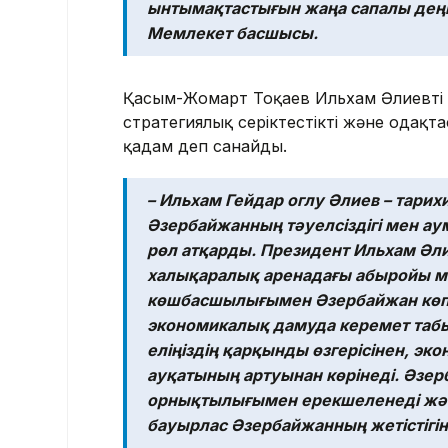
ынтымақтастығын жаңа сапалы деңге
Мемлекет басшысы.
Қасым-Жомарт Тоқаев Ильхам Әлиевтің 
стратегиялық серіктестікті және одақ
қадам деп санайды.
– Ильхам Гейдар оглу Әлиев – тарих
Әзербайжанның тәуелсіздігі мен а
рөл атқарды. Президент Ильхам Әли
халықаралық аренадағы абыройы ме
көшбасшылығымен Әзербайжан көпте
экономикалық дамуда керемет таб
еліңіздің қарқынды өзгерісінен, эк
ауқатының артуынан көрінеді. Әзе
орнықтылығымен ерекшеленеді және
бауырлас Әзербайжанның жетістігін