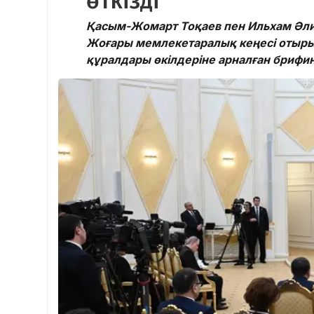
өткізді
Қасым-Жомарт Тоқаев пен Ильхам Әлие
Жоғары мемлекетаралық кеңесі отыр
құралдары өкілдеріне арналған брифинг