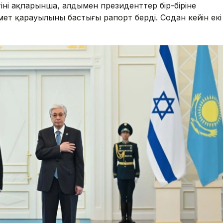
нің ақпарынша, алдымен президенттер бір-біріне
т қарауылының бастығы рапорт берді. Содан кейін екі