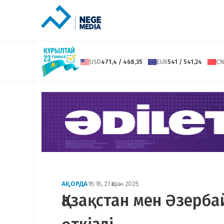
USD
471,4 / 468,35
EUR
541 / 541,24
CN
АҚОРДА
16:16, 21 Қазан 2025
Қазақстан мен Әзерб