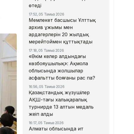
өтеді
17:52, 05 Тамыз 2026
Мемлекет басшысы Ұлттық
архив ұжымы мен
ардагерлерін 20 жылдық
мерейтоймен құттықтады
17:18, 05 Тамыз 2026
«Әкім келер алдындағы
көзбояушылық»: Ақмола
облысында жолшылар
асфальтты бояғаны рас па?
16:56, 05 Тамыз 2026
Қазақстандық жүзушілер
АҚШ-тағы халықаралық
турнирде 13 алтын медаль
жеңіп алды
16:17, 05 Тамыз 2026
Алматы облысында ит