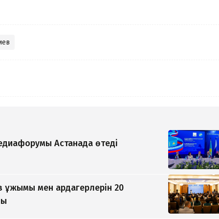
иев
медиафорумы Астанада өтеді
 ұжымы мен ардагерлерін 20
ды