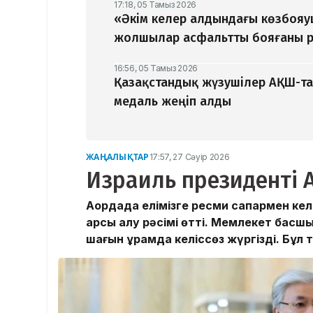
17:18, 05 Тамыз 2026
«Әкім келер алдындағы көзбоя
жолшылар асфальтты бояғаны р
16:56, 05 Тамыз 2026
Қазақстандық жүзушілер АҚШ-та
медаль жеңіп алды
ЖАҢАЛЫҚТАР
17:57, 27 Сәуір 2026
Израиль президенті А
Ақордада елімізге ресми сапармен ке
қарсы алу рәсімі өтті. Мемлекет бас
шағын құрамда келіссөз жүргізді. Бұл 