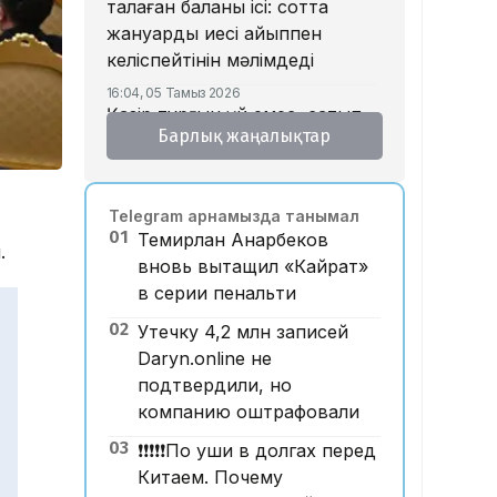
талаған баланың ісі: сотта
жануардың иесі айыппен
келіспейтінін мәлімдеді
16:04, 05 Тамыз 2026
Қазір тұрғын үй емес, сатып
Барлық жаңалықтар
алушы тапшы – қаржыгер
15:33, 05 Тамыз 2026
Бедеулік «жасарып» барады:
Telegram арнамызда танымал
құрсақ ана туралы не білеміз?
01
Темирлан Анарбеков
.
15:15, 05 Тамыз 2026
вновь вытащил «Кайрат»
Дастан Сәтпаевтың
в серии пенальти
«Челсидегі» дебюттік голы
үздік деп танылды
02
Утечку 4,2 млн записей
Daryn.online не
14:32, 05 Тамыз 2026
Құлсарылықтар көпқабатты
подтвердили, но
тұрғын үйлерде жылан пайда
компанию оштрафовали
болғанын айтып, дабыл
03
❗️❗️❗️❗️❗️По уши в долгах перед
қағуда
Китаем. Почему
14:24, 05 Тамыз 2026