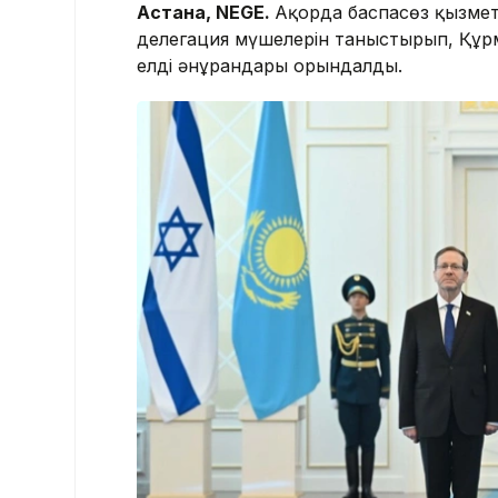
Астана, NEGE.
Ақорда баспасөз қызметі
делегация мүшелерін таныстырып, Құрме
елдің әнұрандары орындалды.