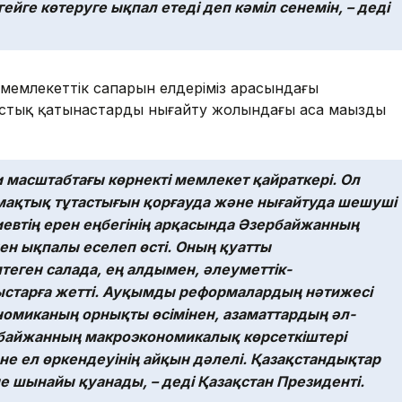
йге көтеруге ықпал етеді деп кәміл сенемін, – деді
мемлекеттік сапарын елдеріміз арасындағы
тастық қатынастарды нығайту жолындағы аса маңызды
и масштабтағы көрнекті мемлекет қайраткері. Ол
умақтық тұтастығын қорғауда және нығайтуда шешуші
евтің ерен еңбегінің арқасында Әзербайжанның
н ықпалы еселеп өсті. Оның қуатты
ген салада, ең алдымен, әлеуметтік-
ыстарға жетті. Ауқымды реформалардың нәтижесі
ономиканың орнықты өсімінен, азаматтардың әл-
рбайжанның макроэкономикалық көрсеткіштері
 ел өркендеуінің айқын дәлелі. Қазақстандықтар
е шынайы қуанады, – деді Қазақстан Президенті.