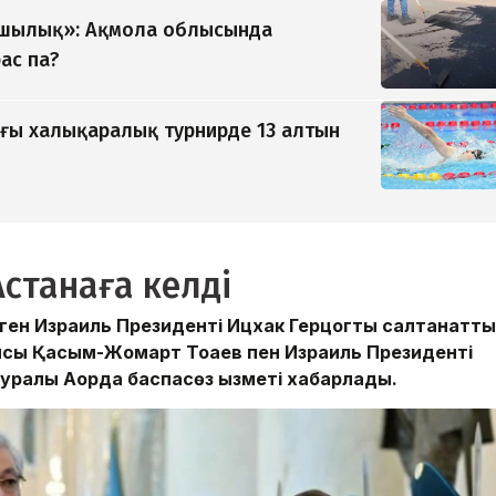
ушылық»: Ақмола облысында
ас па?
ғы халықаралық турнирде 13 алтын
станаға келді
лген Израиль Президенті Ицхак Герцогты салтанатты
шысы Қасым-Жомарт Тоқаев пен Израиль Президенті
туралы Ақорда баспасөз қызметі хабарлады.