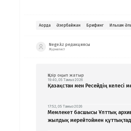
Ақорда
Әзербайжан
Брифинг
Ильхам Әл
Nege.kz редакциясы
Журналист
Қазір оқып жатыр
19:40, 05 Тамыз 2026
Қазақстан мен Ресейдің келесі 
17:52, 05 Тамыз 2026
Мемлекет басшысы Ұлттық архив
жылдық мерейтоймен құттықта