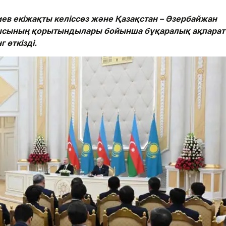
в екіжақты келіссөз және Қазақстан – Әзербайжан
ысының қорытындылары бойынша бұқаралық ақпарат
 өткізді.