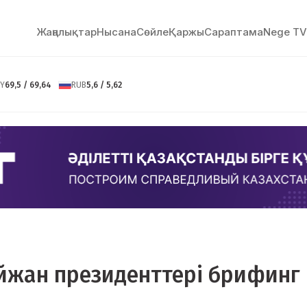
Жаңалықтар
Нысана
Сөйлe
Қаржы
Сараптама
Nege TV
Y
69,5 / 69,64
RUB
5,6 / 5,62
айжан президенттері брифинг