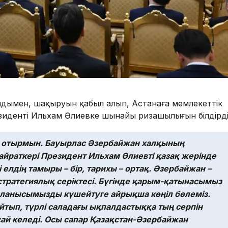
лдымен, шақыруын қабыл алып, Астанаға мемлекеттік
зиденті Ильхам Әлиевке шынайы ризашылығын білдірді
іп отырмын. Бауырлас Әзербайжан халқының
айраткері Президент Ильхам Әлиевті қазақ жерінде
і елдің тамыры – бір, тарихы – ортақ. Әзербайжан –
стратегиялық серіктесі. Бүгінде қарым-қатынасымыз
айланысымызды күшейтуге айрықша көңіл бөлеміз.
тып, түрлі саладағы ықпалдастыққа тың серпін
сай келеді. Осы сапар Қазақстан-Әзербайжан