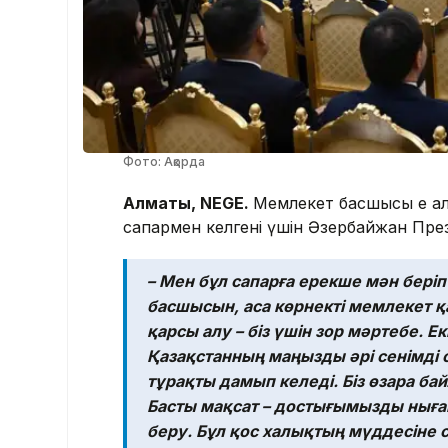
Фото: Ақорда
Алматы, NEGE.
Мемлекет басшысы ең а
сапармен келгені үшін Әзербайжан Пре
– Мен бұл сапарға ерекше мән бер
басшысын, аса көрнекті мемлекет қ
қарсы алу – біз үшін зор мәртебе. Ек
Қазақстанның маңызды әрі сенімді 
тұрақты дамып келеді. Біз өзара б
Басты мақсат – достығымызды нығай
беру. Бұл қос халықтың мүддесіне 