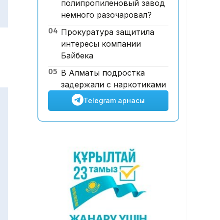
полипропиленовый завод
Түсім өсіп, пайда жоғалған.
немного разочаровал?
Air Astana НЕГЕ 21 млн
04
Прокуратура защитила
доллар шығынға батты?
интересы компании
Байбека
05
В Алматы подростка
задержали с наркотиками
Telegram арнасы