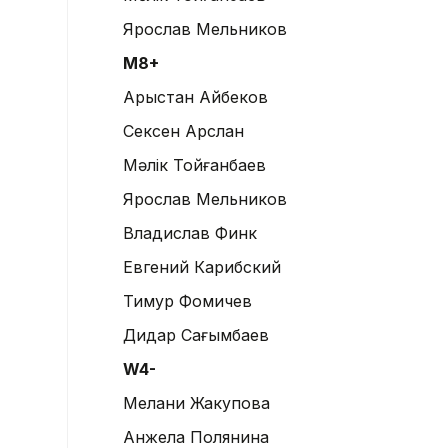
Ярослав Мельников
М8+
Арыстан Айбеков
Сексен Арслан
Мәлік Тойғанбаев
Ярослав Мельников
Владислав Финк
Евгений Карибский
Тимур Фомичев
Дидар Сағымбаев
W4-
Мелани Жакупова
Анжела Полянина