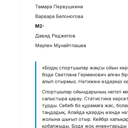
Тамара Первушкина
Варвара Белоногова
М2-
Давид Реджепов
Мәулен Мұнайтпашев
«Біздің спортшылар жақсы ойын көрс
бізде Светлана Германович алған бір 
алып отырмыз. Нәтижені өздеріңіз к
Спортшылар ойындарының негізгі мі
салыстыра қарау. Статистика көрсе
тұрды. Себебі біз құрамаға жас, бол
таңдадық. Алайда қазірдің өзінде н
жолына шығып отыр. Кейбірі халықар
қобалжыды. Бізде жоқ инвентарьды