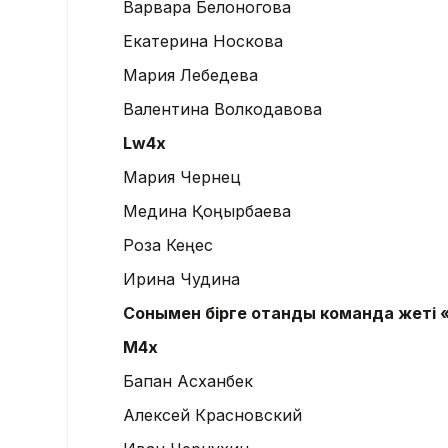
Варвара Белоногова
Екатерина Носкова
Мария Лебедева
Валентина Волкодавова
Lw4x
Мария Чернец
Медина Қоңырбаева
Роза Кеңес
Ирина Чудина
Сонымен бірге отандық команда жеті 
М4х
Бапан Асханбек
Алексей Красновский