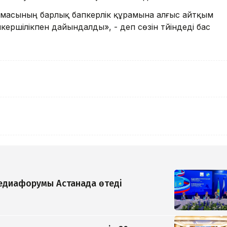
амасының барлық бапкерлік құрамына алғыс айтқым
ершілікпен дайындалды», - деп сөзін түйіндеді бас
медиафорумы Астанада өтеді