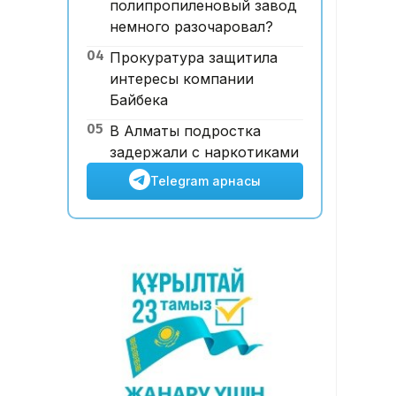
полипропиленовый завод
Түсім өсіп, пайда жоғалған. Air
немного разочаровал?
Astana НЕГЕ 21 млн доллар
04
Прокуратура защитила
шығынға батты?
интересы компании
Байбека
05
В Алматы подростка
задержали с наркотиками
Telegram арнасы