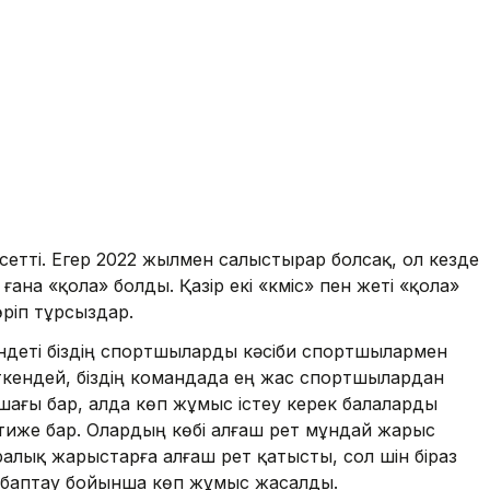
етті. Егер 2022 жылмен салыстырар болсақ, ол кезде
ғана «қола» болды. Қазір екі «күміс» пен жеті «қола»
өріп тұрсыздар.
ндеті біздің спортшыларды кәсіби спортшылармен
ткендей, біздің командада ең жас спортшылардан
ашағы бар, алда көп жұмыс істеу керек балаларды
әтиже бар. Олардың көбі алғаш рет мұндай жарыс
алық жарыстарға алғаш рет қатысты, сол үшін біраз
 баптау бойынша көп жұмыс жасалды.