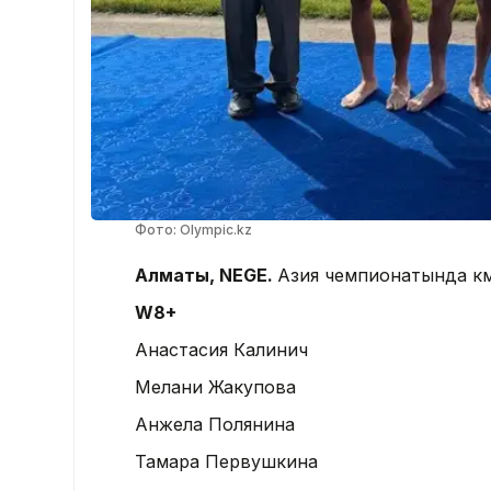
Фото: Olympic.kz
Алматы, NEGE.
Азия чемпионатында күм
W8+
Анастасия Калинич
Мелани Жакупова
Анжела Полянина
Тамара Первушкина