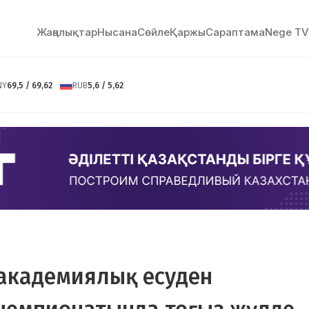
Жаңалықтар
Нысана
Сөйлe
Қаржы
Сараптама
Nege TV
NY
69,5 / 69,62
RUB
5,6 / 5,62
 академиялық есуден