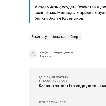
Академиялық есуден Қазақстан құр
келіп отыр. Маңызды жарысқа жауапк
бапкер Аслан Құсайынов.
Ескек есу
Өзбекстан
Спорт
Nege.kz редакциясы
Журналист
Қазір оқып жатыр
19:40, 05 Тамыз 2026
Қазақстан мен Ресейдің келесі 
17:52, 05 Тамыз 2026