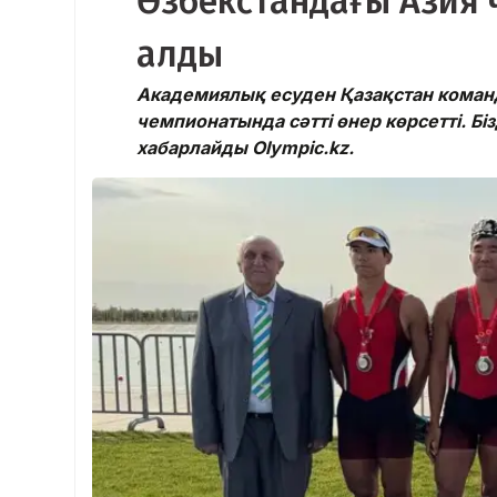
Өзбекстандағы Азия 
алды
Академиялық есуден Қазақстан команд
чемпионатында сәтті өнер көрсетті. Б
хабарлайды Olympic.kz.