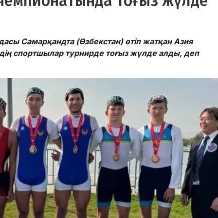
чемпионатында тоғыз жүлде
асы Самарқандта (Өзбекстан) өтіп жатқан Азия
іздің спортшылар турнирде тоғыз жүлде алды, деп