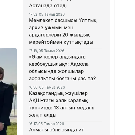
Астанада өтеді
17:52, 05 Тамыз 2026
Мемлекет басшысы Ұлттық
архив ұжымы мен
ардагерлерін 20 жылдық
мерейтоймен құттықтады
17:18, 05 Тамыз 2026
«Әкім келер алдындағы
көзбояушылық»: Ақмола
облысында жолшылар
асфальтты бояғаны рас па?
16:56, 05 Тамыз 2026
Қазақстандық жүзушілер
АҚШ-тағы халықаралық
турнирде 13 алтын медаль
жеңіп алды
16:17, 05 Тамыз 2026
Алматы облысында ит