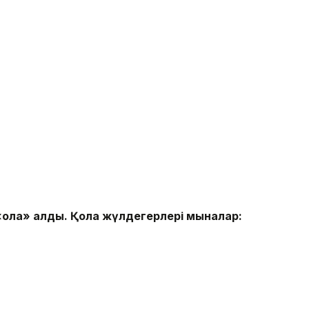
«қола» алды. Қола жүлдегерлері мыналар: