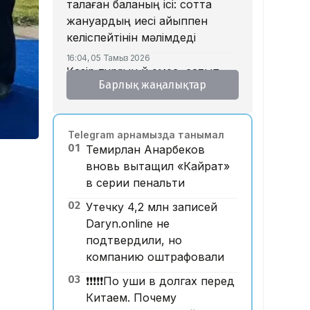
талаған баланың ісі: сотта
жануардың иесі айыппен
келіспейтінін мәлімдеді
16:04, 05 Тамыз 2026
Қазір тұрғын үй емес, сатып
Барлық жаңалықтар
алушы тапшы – қаржыгер
15:33, 05 Тамыз 2026
Бедеулік «жасарып» барады:
Telegram арнамызда танымал
құрсақ ана туралы не білеміз?
01
Темирлан Анарбеков
15:15, 05 Тамыз 2026
вновь вытащил «Кайрат»
Дастан Сәтпаевтың
:
в серии пенальти
«Челсидегі» дебюттік голы
үздік деп танылды
02
Утечку 4,2 млн записей
Daryn.online не
14:32, 05 Тамыз 2026
Құлсарылықтар көпқабатты
подтвердили, но
тұрғын үйлерде жылан пайда
компанию оштрафовали
болғанын айтып, дабыл
03
❗️❗️❗️❗️❗️По уши в долгах перед
қағуда
Китаем. Почему
14:24, 05 Тамыз 2026