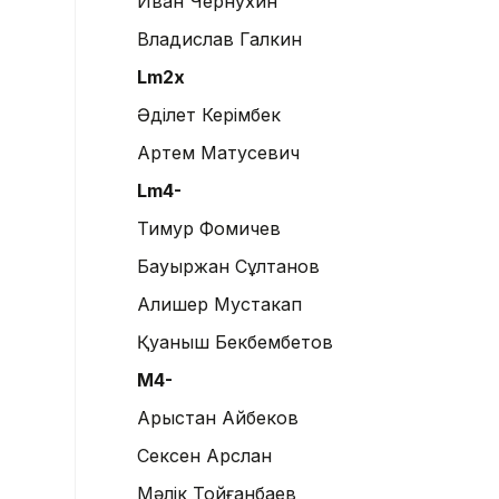
Иван Чернухин
Владислав Галкин
Lm2x
Әділет Керімбек
Артем Матусевич
Lm4-
Тимур Фомичев
Бауыржан Сұлтанов
Алишер Мустакап
Қуаныш Бекбембетов
М4-
Арыстан Айбеков
Сексен Арслан
Мәлік Тойғанбаев