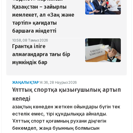
Қазақстан – зайырлы
мемлекет, ал «Заң және
тәртіп» қағидаты
баршаға міндетті
10:58, 08 Тамыз 2026
Грантқа іліге
алмағандарға тағы бір
мүмкіндік бар
ЖАҢАЛЫҚТАР
14:36, 28 Наурыз 2026
Ұлттық спортқа қызығушылық артып
келеді
Қазақтың көнеден жеткен ойындары бүгін тек
естелік емес, тірі құндылыққа айналды.
Ұлттық спорт қоғамның рухани діңгегін
бекемдеп, жаңа буынның болмысын