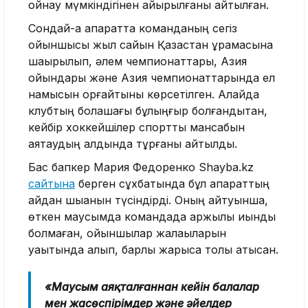
ойнау мүмкіндігінен айырылғаны айтылған.
Сондай-ақ ақпаратта команданың сегіз
ойыншысы жыл сайын Қазақстан құрамасына
шақырылып, әлем чемпионаттары, Азия
ойындары және Азия чемпионаттарында ел
намысын қорғайтыны көрсетілген. Алайда
клубтың болашағы бұлыңғыр болғандықтан,
кейбір хоккейшілер спорттық мансабын
аяқтаудың алдында тұрғаны айтылды.
Бас бапкер Мария Федоренко Shayba.kz
сайтына
берген сұхбатында бұл ақпараттың
қайдан шыққанын түсіндірді. Оның айтуынша,
өткен маусымда командада қаржылық қиындық
болмаған, ойыншылар жалақыларын
уақытында алып, барлық жарысқа толық қатысқан.
«Маусым аяқталғаннан кейін балалар
мен жасөспірімдер және әйелдер