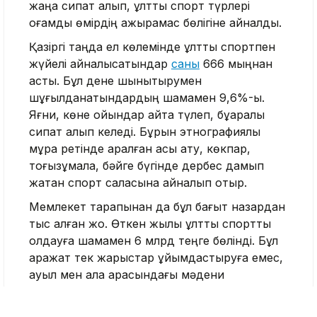
жаңа сипат алып, ұлттық спорт түрлері
қоғамдық өмірдің ажырамас бөлігіне айналды.
Қазіргі таңда ел көлемінде ұлттық спортпен
жүйелі айналысатындар
саны
666 мыңнан
асты. Бұл дене шынықтырумен
шұғылданатындардың шамамен 9,6%-ы.
Яғни, көне ойындар қайта түлеп, бұқаралық
сипат алып келеді. Бұрын этнографиялық
мұра ретінде қаралған асық ату, көкпар,
тоғызқұмалақ, бәйге бүгінде дербес дамып
жатқан спорт саласына айналып отыр.
Мемлекет тарапынан да бұл бағыт назардан
тыс қалған жоқ. Өткен жылы ұлттық спортты
қолдауға шамамен 6 млрд теңге бөлінді. Бұл
қаражат тек жарыстар ұйымдастыруға емес,
ауыл мен қала арасындағы мәдени
байланысты бекемдеуге бағытталды.
Өйткені ұлттық ойын жәй ғана сайыс емес, ол