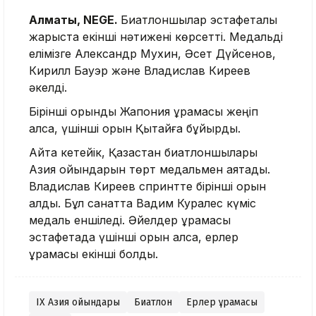
Алматы, NEGE.
Биатлоншылар эстафеталық
жарыста екінші нәтижені көрсетті. Медальді
елімізге Александр Мухин, Әсет Дүйсенов,
Кирилл Бауэр және Владислав Киреев
әкелді.
Бірінші орынды Жапония құрамасы жеңіп
алса, үшінші орын Қытайға бұйырды.
Айта кетейік, Қазақстан биатлоншылары
Азия ойындарын төрт медальмен аяқтады.
Владислав Киреев спринтте бірінші орын
алды. Бұл санатта Вадим Куралес күміс
медаль еншіледі. Әйелдер құрамасы
эстафетада үшінші орын алса, ерлер
құрамасы екінші болды.
IX Азия ойындары
Биатлон
Ерлер құрамасы