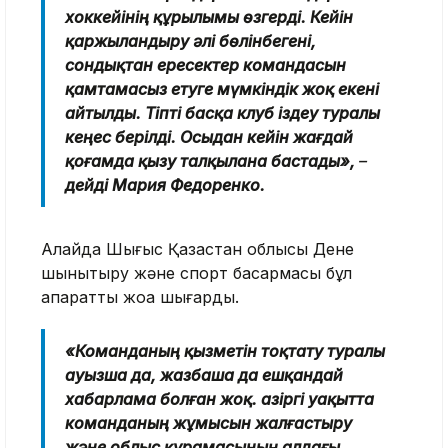
хоккейінің құрылымы өзгерді. Кейін
қаржыландыру әлі бөлінбегені,
сондықтан ересектер командасын
қамтамасыз етуге мүмкіндік жоқ екені
айтылды. Тіпті басқа клуб іздеу туралы
кеңес берілді. Осыдан кейін жағдай
қоғамда қызу талқылана бастады»,
–
дейді Мария Федоренко.
Алайда Шығыс Қазақстан облысы Дене
шынықтыру және спорт басқармасы бұл
ақпаратты жоққа шығарды.
«Команданың қызметін тоқтату туралы
ауызша да, жазбаша да ешқандай
хабарлама болған жоқ. Қазіргі уақытта
команданың жұмысын жалғастыру
және облыс құрамасының алдағы