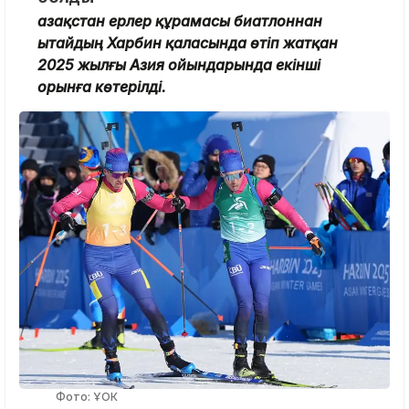
Қазақстан ерлер құрамасы биатлоннан
Қытайдың Харбин қаласында өтіп жатқан
2025 жылғы Азия ойындарында екінші
орынға көтерілді.
Фото: ҰОК