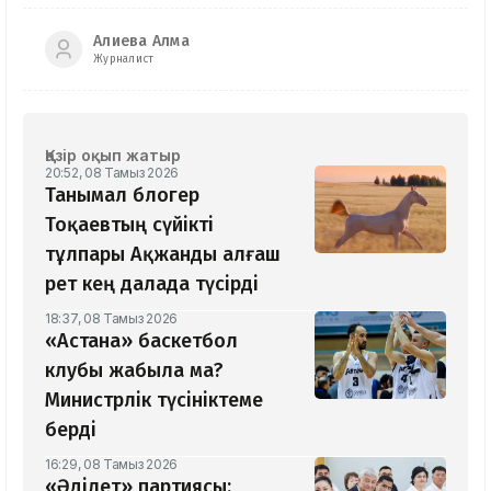
Алиева Алма
Журналист
Қазір оқып жатыр
20:52, 08 Тамыз 2026
Танымал блогер
Тоқаевтың сүйікті
тұлпары Ақжанды алғаш
рет кең далада түсірді
18:37, 08 Тамыз 2026
«Астана» баскетбол
клубы жабыла ма?
Министрлік түсініктеме
берді
16:29, 08 Тамыз 2026
«Әділет» партиясы: