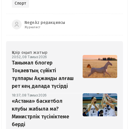
Спорт
Nege.kz редакциясы
Журналист
Қазір оқып жатыр
20:52, 08 Тамыз 2026
Танымал блогер
Тоқаевтың сүйікті
тұлпары Ақжанды алғаш
рет кең далада түсірді
18:37, 08 Тамыз 2026
«Астана» баскетбол
клубы жабыла ма?
Министрлік түсініктеме
берді