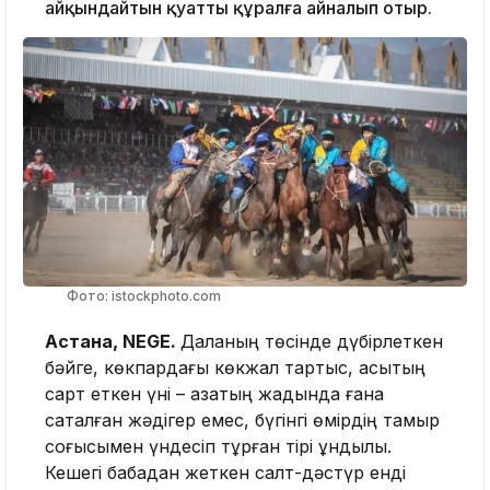
айқындайтын қуатты құралға айналып отыр.
Фото: istockphoto.com
Астана, NEGE.
Даланың төсінде дүбірлеткен
бәйге, көкпардағы көкжал тартыс, асықтың
сарт еткен үні – қазақтың жадында ғана
сақталған жәдігер емес, бүгінгі өмірдің тамыр
соғысымен үндесіп тұрған тірі құндылық.
Кешегі бабадан жеткен салт-дәстүр енді