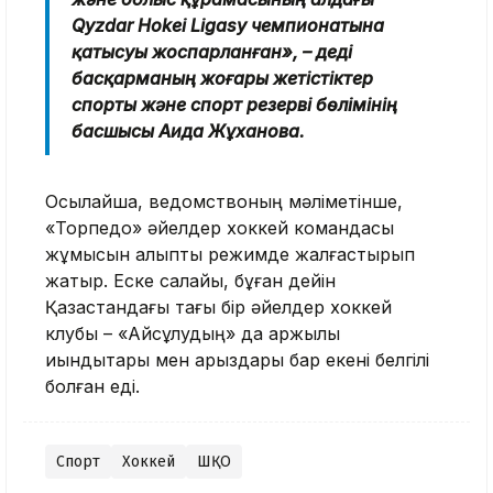
Qyzdar Hokei Ligasy чемпионатына
қатысуы жоспарланған», – деді
басқарманың жоғары жетістіктер
спорты және спорт резерві бөлімінің
басшысы Аида Жұханова.
Осылайша, ведомствоның мәліметінше,
«Торпедо» әйелдер хоккей командасы
жұмысын қалыпты режимде жалғастырып
жатыр. Еске салайық, бұған дейін
Қазақстандағы тағы бір әйелдер хоккей
клубы – «Айсұлудың» да қаржылық
қиындықтары мен қарыздары бар екені белгілі
болған еді.
Спорт
Хоккей
ШҚО