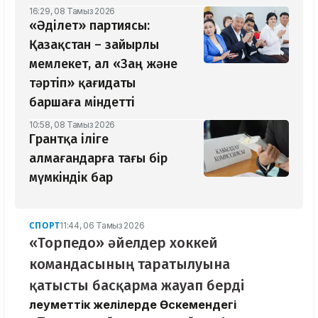
16:29, 08 Тамыз 2026
«Әділет» партиясы:
Қазақстан – зайырлы
мемлекет, ал «Заң және
тәртіп» қағидаты
баршаға міндетті
10:58, 08 Тамыз 2026
Грантқа іліге
алмағандарға тағы бір
мүмкіндік бар
СПОРТ
11:44, 06 Тамыз 2026
«Торпедо» әйелдер хоккей
командасының таратылуына
қатысты басқарма жауап берді
Әлеуметтік желілерде Өскемендегі