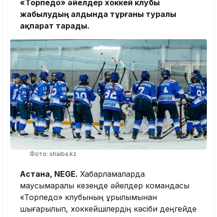
«Торпедо» әйелдер хоккей клубы
жабылудың алдында тұрғаны туралы
ақпарат тарады.
Фото: shaiba.kz
Астана, NEGE.
Хабарламаларда
маусымаралық кезеңде әйелдер командасы
«Торпедо» клубының құрылымынан
шығарылып, хоккейшілердің кәсіби деңгейде