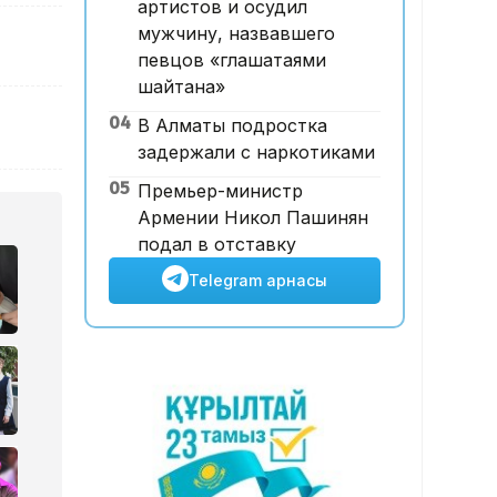
артистов и осудил
Мырзуанның қазасына
мужчину, назвавшего
қатысты іс сотқа жолданды
певцов «глашатаями
шайтана»
04
В Алматы подростка
задержали с наркотиками
05
Премьер-министр
Армении Никол Пашинян
подал в отставку
Telegram арнасы