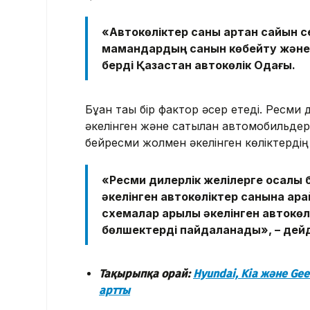
«Автокөліктер саны артқан сайын се
мамандардың санын көбейту және қо
берді Қазақстан автокөлік Одағы.
Бұған тағы бір фактор әсер етеді. Рес
әкелінген және сатылған автомобильде
бейресми жолмен әкелінген көліктердің 
«Ресми дилерлік желілерге қосалқы
әкелінген автокөліктер санына қар
схемалар арқылы әкелінген автокөлі
бөлшектерді пайдаланады», – дейді
Тақырыпқа орай:
Hyundai, Kia және Ge
артты