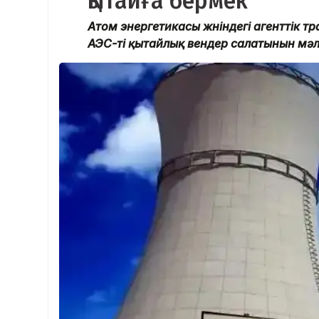
Қытайға бермек
Атом энергетикасы жөніндегі агенттік 
АЭС-ті қытайлық вендер салатынын мәлі