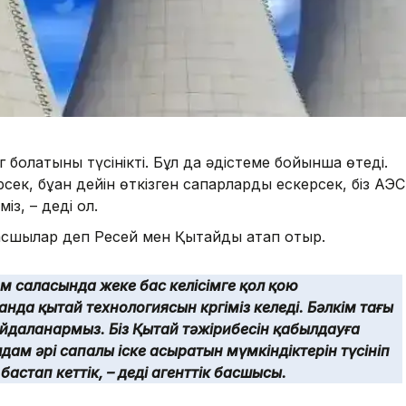
ог болатыны түсінікті. Бұл да әдістеме бойынша өтеді.
ек, бұған дейін өткізген сапарларды ескерсек, біз АЭС
з, – деді ол.
сшылар деп Ресей мен Қытайды атап отыр.
м саласында жеке бас келісімге қол қою
анда қытай технологиясын көргіміз келеді. Бәлкім тағы
айдаланармыз. Біз Қытай тәжірибесін қабылдауға
ам әрі сапалы іске асыратын мүмкіндіктерін түсініп
стап кеттік, – деді агенттік басшысы.