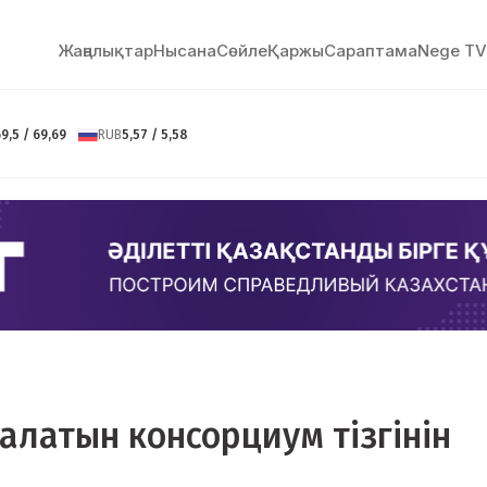
Жаңалықтар
Нысана
Сөйлe
Қаржы
Сараптама
Nege TV
9,5 / 69,69
RUB
5,57 / 5,58
салатын консорциум тізгінін