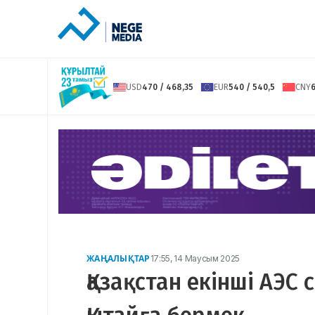
USD
470 / 468,35
EUR
540 / 540,5
CNY
6
ЖАҢАЛЫҚТАР
17:55, 14 Маусым 2025
Қазақстан екінші АЭС 