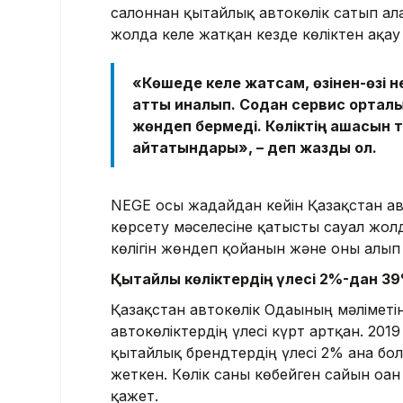
салоннан қытайлық автокөлік сатып ал
жолда келе жатқан кезде көліктен ақау
«Көшеде келе жатсам, өзінен-өзі не
қатты қиналып. Содан сервис орта
жөндеп бермеді. Көліктің ақшасын 
айтатындары», – деп жазды ол.
NEGE осы жағдайдан кейін Қазақстан ав
көрсету мәселесіне қатысты сауал жол
көлігін жөндеп қойғанын және оны алып
Қытайлық көліктердің үлесі 2%-дан 39
Қазақстан автокөлік Одағының мәліметі
автокөліктердің үлесі күрт артқан. 20
қытайлық брендтердің үлесі 2% ғана б
жеткен. Көлік саны көбейген сайын оғ
қажет.