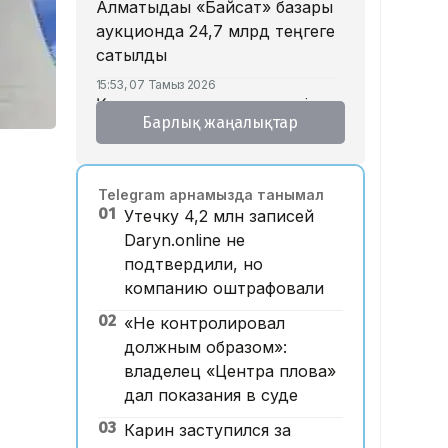
Алматыдағы «Байсат» базары
аукционда 24,7 млрд теңгеге
сатылды
15:53, 07 Тамыз 2026
Қазақстанда аукцион өткізу
Барлық жаңалықтар
тәртібі өзгертілмек: кепілдік
жарна құны қымбаттайды
15:11, 07 Тамыз 2026
Telegram арнамызда танымал
Мемлекеттік грант
01
Утечку 4,2 млн записей
иегерлерінің тізімі
Daryn.online не
жарияланды: 75 мыңнан
подтвердили, но
астам талапкер тегін білім
компанию оштрафовали
алады
02
«Не контролировал
14:45, 07 Тамыз 2026
Ұлттық валютаны инфляция
должным образом»:
қарқынының баяулауы
владелец «Центра плова»
қолдап отыр – сарапшылар
дал показания в суде
13:30, 07 Тамыз 2026
03
Карин заступился за
Фельдшер Ұлдана