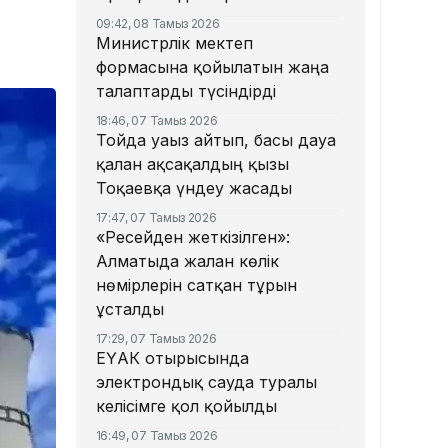
09:42, 08 Тамыз 2026
Министрлік мектеп
формасына қойылатын жаңа
талаптарды түсіндірді
18:46, 07 Тамыз 2026
Тойда уағыз айтып, басы дауға
қалған ақсақалдың қызы
Тоқаевқа үндеу жасады
17:47, 07 Тамыз 2026
«Ресейден жеткізілген»:
Алматыда жалған көлік
нөмірлерін сатқан тұрғын
ұсталды
17:29, 07 Тамыз 2026
ЕҮАК отырысында
электрондық сауда туралы
келісімге қол қойылды
16:49, 07 Тамыз 2026