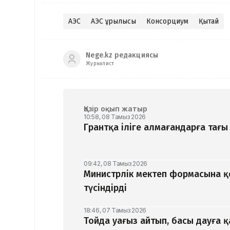
АЭС
АЭС құрылысы
Консорциум
Қытай
Nege.kz редакциясы
Журналист
Қазір оқып жатыр
10:58, 08 Тамыз 2026
Грантқа іліге алмағандарға тағы 
09:42, 08 Тамыз 2026
Министрлік мектеп формасына 
түсіндірді
18:46, 07 Тамыз 2026
Тойда уағыз айтып, басы дауға 