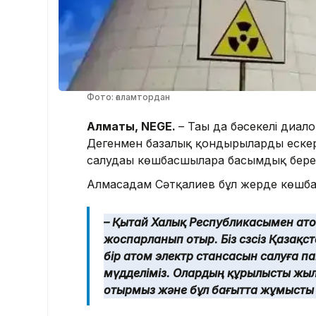
Фото: ғаламтордан
Алматы, NEGE.
– Тағы да бәсекелі диал
Дегенмен базалық қондырғыларды ескерс
салудағы көшбасшыларға басымдық беремі
Алмасадам Сәтқалиев бұл жерде көшба
– Қытай Халық Республикасымен ато
жоспарланып отыр. Біз сөзсіз Қазақст
бір атом электр стансасын салуға п
мүдделіміз. Олардың құрылысты жылд
отырмыз және бұл бағытта жұмысты ба