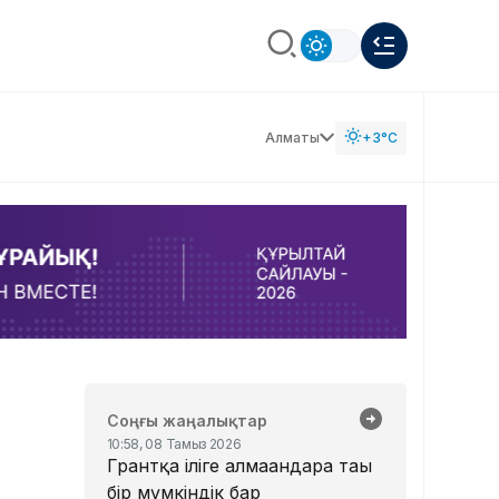
Алматы
+3°C
Соңғы жаңалықтар
10:58, 08 Тамыз 2026
Грантқа іліге алмағандарға тағы
бір мүмкіндік бар