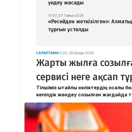
үндеу жасады
17:47, 07 Тамыз 2026
«Ресейден жеткізілген»: Алматы
тұрғын ұсталды
САРАПТАМА
10:20, 28 Шілде 2026
Жарты жылға созылға
сервисі неге ақсап тұ
Тілшіміз қытайлық көліктердің қосалқы 
кепілдік жөндеу созылған жағдайда тұ