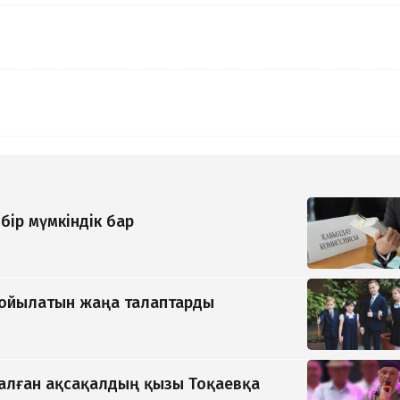
бір мүмкіндік бар
қойылатын жаңа талаптарды
қалған ақсақалдың қызы Тоқаевқа