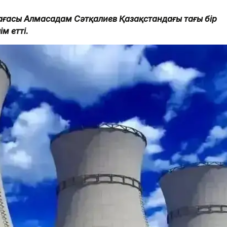
төрағасы Алмасадам Сәтқалиев Қазақстандағы тағы бір
м етті.