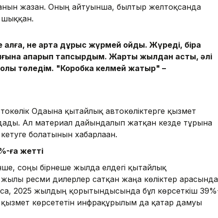
ғанын жазған. Оның айтуынша, былтыр желтоқсанда
 шыққан.
 алға, не артқа дұрыс жүрмей қойды. Жүреді, бірақ
лығына апарып тапсырдым. Жарты жылдан асты, әлі
толық төледім. "Коробка келмей жатыр" –
токөлік Одағына қытайлық автокөліктерге қызмет
дады. Ал материал дайындалып жатқан кезде тұрғынға
 кетуге болатынын хабарлаған.
%-ға жетті
нше, соңғы бірнеше жылда елдегі қытайлық
19 жылы ресми дилерлер сатқан жаңа көліктер арасында
олса, 2025 жылдың қорытындысында бұл көрсеткіш 39%-
ан қызмет көрсететін инфрақұрылым да қатар дамуы