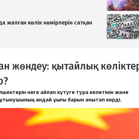
да жалған көлік нөмірлерін сатқан
н жөндеу: қытайлық көлікте
р?
бөлшектерін неге айлап күтуге тура келетінін және
тынушының қандай құқығы барын анықтап көрді.