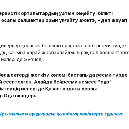
рвистік орталықтардың қуатын кеңейту, білікті
салқы бөлшектер қорын ұлғайту қажет», – деп жауап
ми дилерлер қосалқы бөлшектер қорын елге ресми түрде
рдің санына қарай жоспарлайды. Бірақ сол бөлшектерг
иелері де жүгінеді.
 бөлшектерді жеткізу көлемі бастапқыда ресми түрде
ай есептелген. Алайда бейресми немесе "сұр"
ктердің иелері де Қазақстандағы қосалқы
 Одақ өкілдері.
ely сатылымы құлдырады: қытайлық көліктерге сұраныс