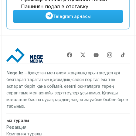
Пашинян подал в отставку
Telegram арнасы
Nege.kz
– Қазақстан мен әлем жаңалықтарын жедел әрі
бейтарап тарататын қоғамдық-саяси портал. Біз тек
ақпарат беріп қана қоймай, өзекті оқиғаларға терең
сараптама мен арнайы зерттеулер ұсынамыз. Қоғамды
мазалаған басты сұрақтардың нақты жауабын бізбен бірге
табыңыз.
Біз туралы
Редакция
Компания туралы