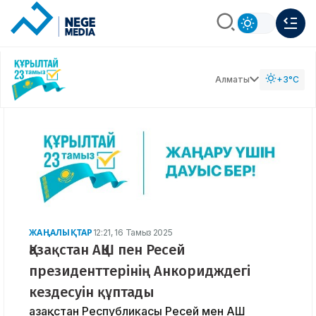
Алматы
+3°C
ЖАҢАЛЫҚТАР
12:21, 16 Тамыз 2025
Қазақстан АҚШ пен Ресей
президенттерінің Анкоридждегі
кездесуін құптады
Қазақстан Республикасы Ресей мен АҚШ