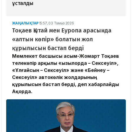
ұсталды
ЖАҢАЛЫҚТАР
15:57, 03 Тамыз 2026
Тоқаев Қытай мен Еуропа арасында
«алтын көпір» болатын жол
құрылысын бастап берді
Мемлекет басшысы Қасым-Жомарт Тоқаев
телекөпір арқылы «Қызылорда – Сексеуіл»,
«Ұлғайсын – Сексеуіл» және «Бейнеу –
Сексеуіл» автокөлік жолдарының
құрылысын бастап берді, деп хабарлайды
Ақорда.