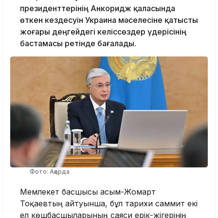
президенттерінің Анкоридж қаласында
өткен кездесуін Украина мәселесіне қатысты
жоғары деңгейдегі келіссөздер үдерісінің
бастамасы ретінде бағалады.
Фото: Ақорда
Мемлекет басшысы Қасым-Жомарт
Тоқаевтың айтуынша, бұл тарихи саммит екі
ел көшбасшыларының саяси ерік-жігерінің