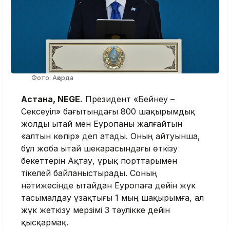
Фото: Ақорда
Астана, NEGE.
Президент «Бейнеу –
Сексеуіл» бағытындағы 800 шақырымдық
жолды Қытай мен Еуропаны жалғайтын
«алтын көпір» деп атады. Оның айтуынша,
бұл жоба Қытай шекарасындағы өткізу
бекеттерін Ақтау, Құрық порттарымен
тікелей байланыстырады. Соның
нәтижесінде Қытайдан Еуропаға дейін жүк
тасымалдау ұзақтығы 1 мың шақырымға, ал
жүк жеткізу мерзімі 3 тәулікке дейін
қысқармақ.