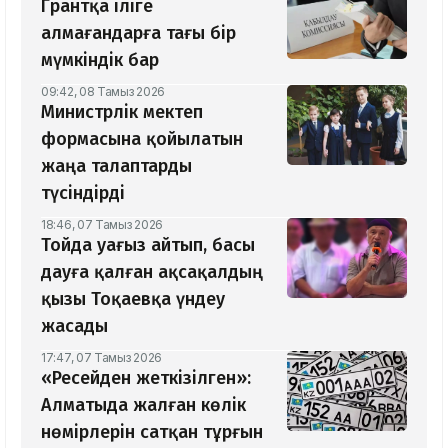
Грантқа іліге
алмағандарға тағы бір
мүмкіндік бар
09:42, 08 Тамыз 2026
Министрлік мектеп
формасына қойылатын
жаңа талаптарды
түсіндірді
18:46, 07 Тамыз 2026
Тойда уағыз айтып, басы
дауға қалған ақсақалдың
қызы Тоқаевқа үндеу
жасады
17:47, 07 Тамыз 2026
«Ресейден жеткізілген»:
Алматыда жалған көлік
нөмірлерін сатқан тұрғын