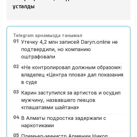
ұсталды
Telegram арнамызда танымал
01
Утечку 4,2 млн записей Daryn.online не
подтвердили, но компанию
оштрафовали
02
«Не контролировал должным образом»:
владелец «Центра плова» дал показания
в суде
03
Карин заступился за артистов и осудил
мужчину, назвавшего певцов
«глашатаями шайтана»
04
В Алматы подростка задержали с
наркотиками
05
Премьер-министр Армении Никол