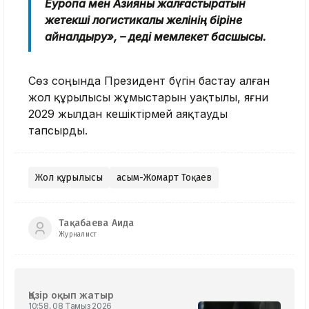
Еуропа мен Азияны жалғастыратын
жетекші логистикалық желінің біріне
айналдыру», – деді мемлекет басшысы.
Сөз соңында Президент бүгін бастау алған
жол құрылысы жұмыстарын уақтылы, яғни
2029 жылдан кешіктірмей аяқтауды
тапсырды.
Жол құрылысы
Қасым-Жомарт Тоқаев
Тақабаева Аида
Журналист
Қазір оқып жатыр
10:58, 08 Тамыз 2026