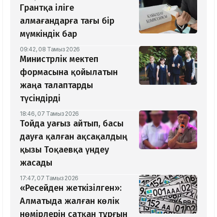
Грантқа іліге
алмағандарға тағы бір
мүмкіндік бар
09:42, 08 Тамыз 2026
Министрлік мектеп
формасына қойылатын
жаңа талаптарды
түсіндірді
18:46, 07 Тамыз 2026
Тойда уағыз айтып, басы
дауға қалған ақсақалдың
қызы Тоқаевқа үндеу
жасады
17:47, 07 Тамыз 2026
«Ресейден жеткізілген»:
Алматыда жалған көлік
нөмірлерін сатқан тұрғын