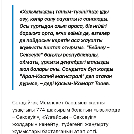
«Халқымыздың таным-түсінігінде құдық
қазу, көпір салу сауапты іс саналады.
Осы тұрғыдан алып қарасақ, біз игілігі
баршаға ортақ, яғни өзіміз де, өзгелер
де пайдасын көретін аса жауапты
жұмысты бастап отырмыз. "Бейнеу –
Сексеуіл" бағыты республикалық,
аймақтық, құрлықтық деңгейдегі маңызды
жол болары анық. Сондықтан бұл жолды
"Арал-Каспий магистралі" деп атаған
дұрыс», – деді Қасым-Жомарт Тоқаев.
Сондай-ақ Мемлекет басшысы жалпы
ұзақтығы 774 шақырым болатын «Қызылорда
– Сексеуіл», «Ұлғайсын – Сексеуіл»
жолдарын кеңейту, түбегейлі жаңғырту
жұмыстары басталғанын атап өтті.