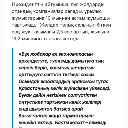
Президенттің айтуынша, бұл жолдарды
отандық компаниялар салады. Құрылыс
жұмыстарына 10 мыңнан астам жұмысшы
тартылады. Жолдар толық салынып біткен
соң жүк тасымалы 2,5 есе артып, жылына
13,2 миллион тоннаға жетеді.
«Бұл жобалар ел экономикасын
өркендетуге, туризмді дамытуға тың
серпін беріп, халықтың әл-ауқатын
арттыруға септігін тигізері сөзсіз.
Осындай жобалардың әрқайсысы тұтас
Қазақстанның көлік жүйесімен үйлеседі.
Бұған дейін негізінен солтүстіктен
оңтүстікке тартылған көлік желілері
енді шығыстан батысқа қарай
бағытталған жаңа тармақтармен
кеңейіп жатыр. Басты мақсат – елімізді