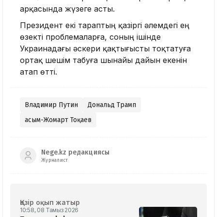
арқасында жүзеге асты.
Президент екі тараптың қазіргі әлемдегі ең
өзекті проблемаларға, соның ішінде
Украинадағы әскери қақтығысты тоқтатуға
ортақ шешім табуға шынайы дайын екенін
атап өтті.
Владимир Путин
Дональд Трамп
Қасым-Жомарт Тоқаев
Nege.kz редакциясы
Журналист
Қазір оқып жатыр
10:58, 08 Тамыз 2026