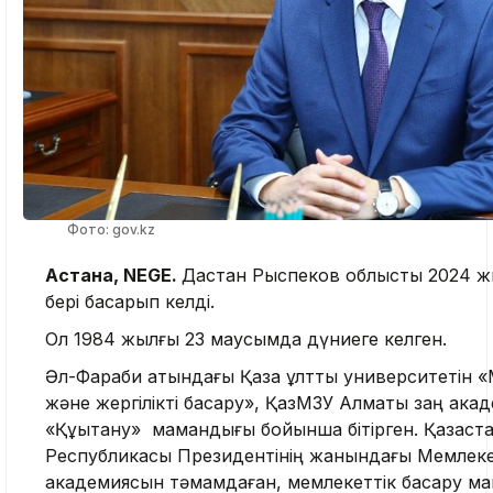
Фото: gov.kz
Астана, NEGE.
Дастан Рыспеков облысты 2024 жы
бері басқарып келді.
Ол 1984 жылғы 23 маусымда дүниеге келген.
Әл-Фараби атындағы Қазақ ұлттық университетін 
және жергілікті басқару», ҚазМЗУ Алматы заң ака
«Құқықтану» мамандығы бойынша бітірген. Қазақст
Республикасы Президентінің жанындағы Мемлекет
академиясын тәмамдаған, мемлекеттік басқару маг