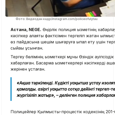
Фото: Видеодан кадр/instagram.com/policeofulytau
Астана, NEGE.
Өңірлік полиция қызметінің хабарл
кәсіпкер алаяқтық фактісімен тергеліп жатқан қылмыс
өз пайдасына шешім шығаруға ықпал ету үшін терг
сыйақы ұсынған.
Тергеу бөлімінің қызметкері мұны Өзіндік қауіпсізді
хабарлаған. Басқарма қызметкерлері кәсіпкерді ақ
жерінен ұстаған.
«Ақша тәркіленді. Күдікті уақытша ұстау изол
қамалды. Қазіргі уақытта сотқа дейінгі тергеп-т
жүргізіліп жатыр», – делінген полиция хабарл
Полицейлер Қылмыстық-процестік кодексінің 201-