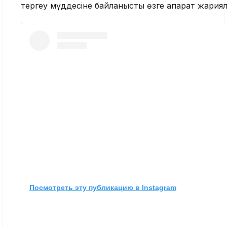
тергеу мүддесіне байланысты өзге ақпарат жариял
Посмотреть эту публикацию в Instagram