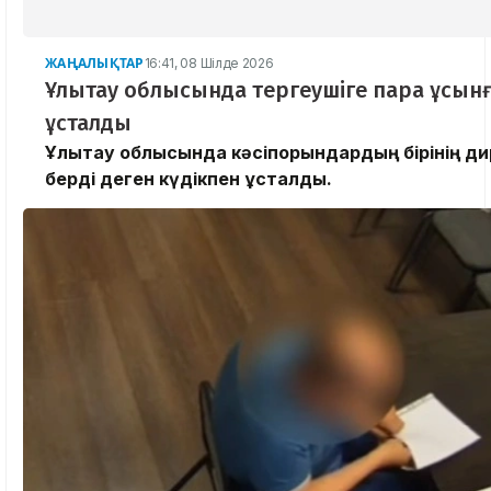
ЖАҢАЛЫҚТАР
16:41, 08 Шілде 2026
Ұлытау облысында тергеушіге пара ұсынғ
ұсталды
Ұлытау облысында кәсіпорындардың бірінің д
берді деген күдікпен ұсталды.