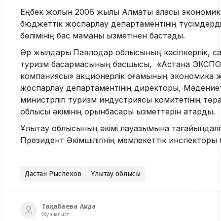
Еңбек жолын 2006 жылы Алматы қаласы экономик
бюджеттік жоспарлау департаментінің түсімдерд
бөлімінің бас маманы қызметінен бастады.
Әр жылдары
Павлодар облысының кәсіпкерлік, с
туризм басқармасының басшысы, «Астана ЭКСПО -
компаниясы» акционерлік қоғамының экономика 
жоспарлау департаментінің директоры, Мәдение
министрлігі туризм индустриясы комитетінің төр
облысы әкімінің орынбасары қызметтерін атқарды.
Ұлытау облысының әкімі лауазымына тағайындалғ
Президент Әкімшілігінің мемлекеттік инспекторы
Дастан Рыспеков
Ұлытау облысы
Тақабаева Аида
Журналист