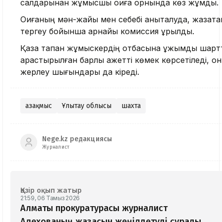
салдарынан жұмысшы оқиға орнында көз жұмды.
Оқиғаның мән-жайы мен себебі анықталуда, жазата
тергеу бойынша арнайы комиссия құрылды.
Қаза тапқан жұмыскердің отбасына ұжымдық шарт
қарастырылған барлық қажетті көмек көрсетіледі, он
жерлеу шығындары да кіреді.
Қазақмыс
Ұлытау облысы
шахта
Nege.kz редакциясы
Журналист
Қазір оқып жатыр
21:59, 06 Тамыз 2026
Алматы прокуратурасы журналист
Алехованың жазасын жеңілдетуді сұрады