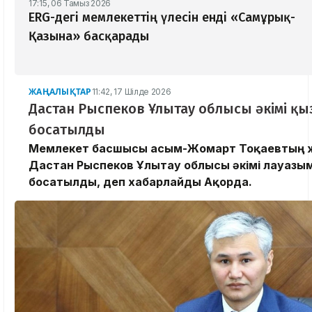
17:15, 06 Тамыз 2026
ERG-дегі мемлекеттің үлесін енді «Самұрық-
Қазына» басқарады
ЖАҢАЛЫҚТАР
11:42, 17 Шілде 2026
Дастан Рыспеков Ұлытау облысы әкімі қы
босатылды
Мемлекет басшысы Қасым-Жомарт Тоқаевтың
Дастан Рыспеков Ұлытау облысы әкімі лауазы
босатылды, деп хабарлайды Ақорда.