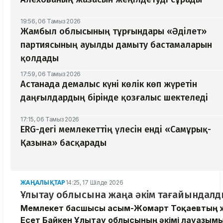
19:56, 06 Тамыз 2026
Жамбыл облысының тұрғындары «Әділет»
партиясының ауылды дамыту бастамаларын
қолдады
17:59, 06 Тамыз 2026
Астанада демалыс күні көлік көп жүретін
даңғылдардың бірінде қозғалыс шектеледі
17:15, 06 Тамыз 2026
ERG-дегі мемлекеттің үлесін енді «Самұрық-
Қазына» басқарады
ЖАҢАЛЫҚТАР
14:25, 17 Шілде 2026
Ұлытау облысына жаңа әкім тағайындал
Мемлекет басшысы Қасым-Жомарт Тоқаевтың
Есет Байкен Ұлытау облысының әкімі лауазым