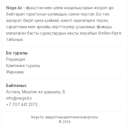
Nege.kz
– Қазақстан мен әлем жаңалықтарын жедел әрі
бейтарап тарататын қоғамдық-саяси портал. Біз тек
ақпарат беріп қана қоймай, өзекті оқиғаларға терең
сараптама мен арнайы зерттеулер ұсынамыз. Қоғамды
мазалаған басты сұрақтардың нақты жауабын бізбен бірге
табыңыз.
Біз туралы
Редакция
Компания туралы
Жарнама
Байланыс
Астана, Мәңгілік ел даңғылы, 8.
info@nege.kz
+7 707 441 2372
Nege.kz ақпараттық-сараптамалық порталы
© 2026