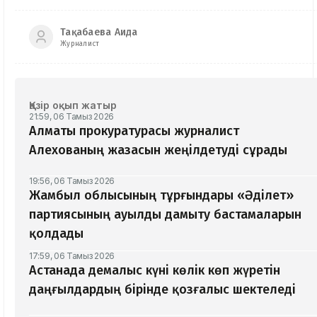
Тақабаева Аида
Журналист
Қазір оқып жатыр
21:59, 06 Тамыз 2026
Алматы прокуратурасы журналист
Алехованың жазасын жеңілдетуді сұрады
19:56, 06 Тамыз 2026
Жамбыл облысының тұрғындары «Әділет»
партиясының ауылды дамыту бастамаларын
қолдады
17:59, 06 Тамыз 2026
Астанада демалыс күні көлік көп жүретін
даңғылдардың бірінде қозғалыс шектеледі