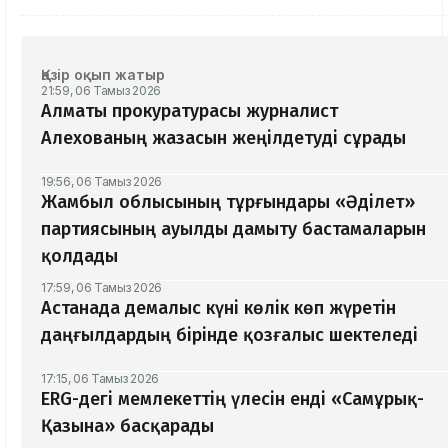
Қазір оқып жатыр
21:59, 06 Тамыз 2026
Алматы прокуратурасы журналист
Алехованың жазасын жеңілдетуді сұрады
19:56, 06 Тамыз 2026
Жамбыл облысының тұрғындары «Әділет»
партиясының ауылды дамыту бастамаларын
қолдады
17:59, 06 Тамыз 2026
Астанада демалыс күні көлік көп жүретін
даңғылдардың бірінде қозғалыс шектеледі
17:15, 06 Тамыз 2026
ERG-дегі мемлекеттің үлесін енді «Самұрық-
Қазына» басқарады