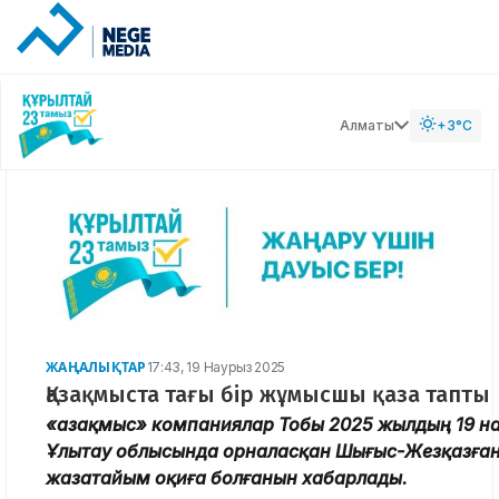
Алматы
+3°C
ЖАҢАЛЫҚТАР
17:43, 19 Наурыз 2025
Қазақмыста тағы бір жұмысшы қаза тапты
«Қазақмыс» компаниялар Тобы 2025 жылдың 19 н
Ұлытау облысында орналасқан Шығыс-Жезқазған
жазатайым оқиға болғанын хабарлады.