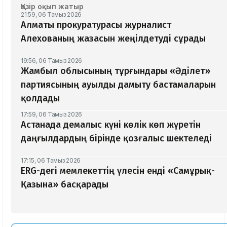
Қазір оқып жатыр
21:59, 06 Тамыз 2026
Алматы прокуратурасы журналист
Алехованың жазасын жеңілдетуді сұрады
19:56, 06 Тамыз 2026
Жамбыл облысының тұрғындары «Әділет»
партиясының ауылды дамыту бастамаларын
қолдады
17:59, 06 Тамыз 2026
Астанада демалыс күні көлік көп жүретін
даңғылдардың бірінде қозғалыс шектеледі
17:15, 06 Тамыз 2026
ERG-дегі мемлекеттің үлесін енді «Самұрық-
Қазына» басқарады