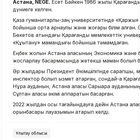
Астана, NEGE.
Есет Байкен 1986 жылы Қарағанд
дүниеге келген.
Қазақ гуманитарлық-заң университетінде «Қаржы
бойынша орта арнаулы және жоғары білім алған. С
Бөкетов атындағы Қарағанды мемлекеттік униве
«Құқықтану» мамандығы бойынша тәмамдаған.
Еңбек жолын Астана қаласының Экономика және 
жоспарлау басқармасында жетекші маман болып б
Әр жылдары Президент Әкімшілігінде сарапшы, м
инспектор болып қызмет атқарған, сондай-ақ Қара
Нұра ауданын, Астана қаласы Сарыарқа ауданының 
Сұлтан қаласы әкімі аппаратын басқарған.
2022 жылдан осы тағайындауға дейін Астана қалас
орынбасары лауазымын атқарып келді.
Ұлытау облысы