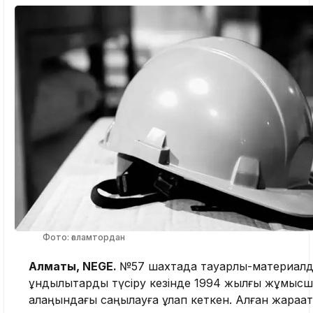
Фото: ғаламтордан
Алматы, NEGE.
№57 шахтада тауарлық-материалд
құндылықтарды түсіру кезінде 1994 жылғы жұмысш
алаңындағы саңылауға құлап кеткен. Алған жарақ