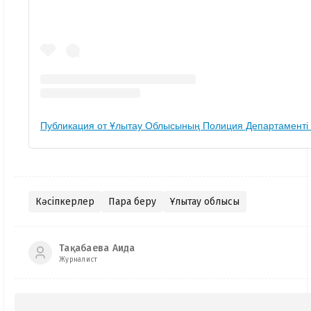
Публикация от Ұлытау Облысының Полиция Департаменті (
Кәсіпкерлер
Пара беру
Ұлытау облысы
Тақабаева Аида
Журналист