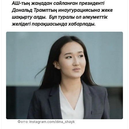
АҚШ-тың жаңадан сайланған президенті
Дональд Трамптың инаугурациясына жеке
шақырту алды. Бұл туралы ол әлеуметтік
желідегі парақшасында хабарлады.
Фото: Instagram.com/dina_shayk