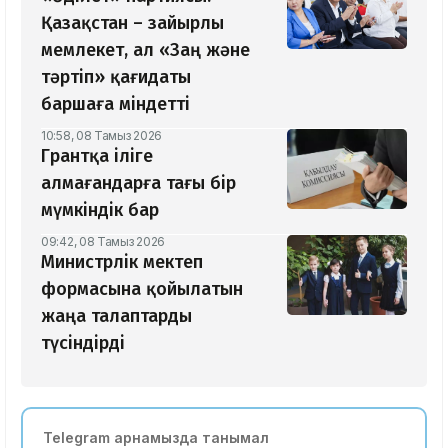
Қазақстан – зайырлы
мемлекет, ал «Заң және
тәртіп» қағидаты
баршаға міндетті
10:58, 08 Тамыз 2026
Грантқа іліге
алмағандарға тағы бір
мүмкіндік бар
09:42, 08 Тамыз 2026
Министрлік мектеп
формасына қойылатын
жаңа талаптарды
түсіндірді
Telegram арнамызда танымал