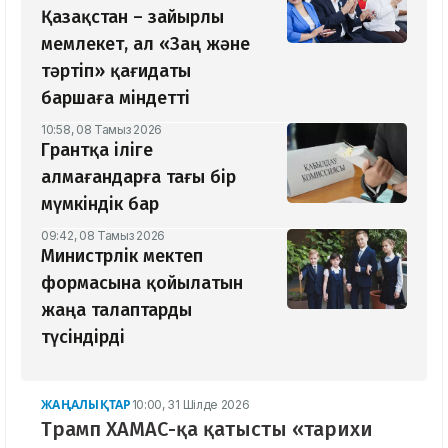
Қазақстан – зайырлы
мемлекет, ал «Заң және
тәртіп» қағидаты
баршаға міндетті
10:58, 08 Тамыз 2026
Грантқа іліге
алмағандарға тағы бір
мүмкіндік бар
09:42, 08 Тамыз 2026
Министрлік мектеп
формасына қойылатын
жаңа талаптарды
түсіндірді
ЖАҢАЛЫҚТАР
10:00, 31 Шілде 2026
Трамп ХАМАС-қа қатысты «тарихи