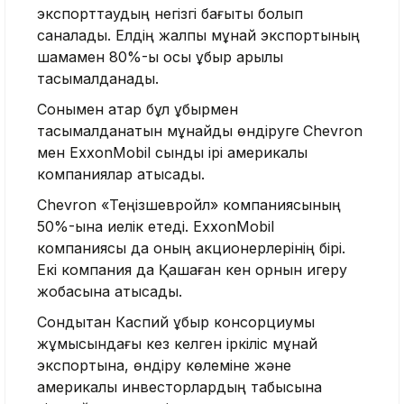
экспорттаудың негізгі бағыты болып
саналады. Елдің жалпы мұнай экспортының
шамамен 80%-ы осы құбыр арқылы
тасымалданады.
Сонымен қатар бұл құбырмен
тасымалданатын мұнайды өндіруге
Chevron
мен ExxonMobil сынды ірі америкалық
компаниялар қатысады.
Chevron «Теңізшевройл» компаниясының
50%-ына иелік етеді. ExxonMobil
компаниясы да оның акционерлерінің бірі.
Екі компания да Қашаған кен орнын игеру
жобасына қатысады.
Сондықтан Каспий құбыр консорциумы
жұмысындағы кез келген іркіліс мұнай
экспортына, өндіру көлеміне және
америкалық инвесторлардың табысына