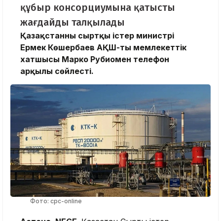
құбыр консорциумына қатысты
жағдайды талқылады
Қазақстанның сыртқы істер министрі
Ермек Көшербаев АҚШ-тың мемлекеттік
хатшысы Марко Рубиомен телефон
арқылы сөйлесті.
Фото: cpc-online