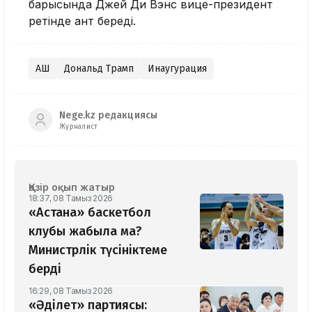
барысында Джей Ди Вэнс вице-президент
ретінде ант береді.
АҚШ
Дональд Трамп
Инаугурация
Nege.kz редакциясы
Журналист
Қазір оқып жатыр
18:37, 08 Тамыз 2026
«Астана» баскетбол
клубы жабыла ма?
Министрлік түсініктеме
берді
16:29, 08 Тамыз 2026
«Әділет» партиясы: