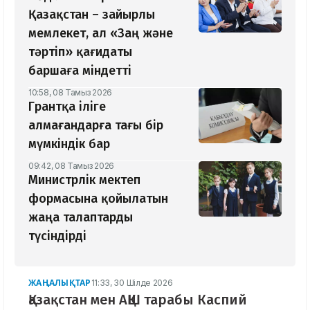
Қазақстан – зайырлы
мемлекет, ал «Заң және
тәртіп» қағидаты
баршаға міндетті
10:58, 08 Тамыз 2026
Грантқа іліге
алмағандарға тағы бір
мүмкіндік бар
09:42, 08 Тамыз 2026
Министрлік мектеп
формасына қойылатын
жаңа талаптарды
түсіндірді
ЖАҢАЛЫҚТАР
11:33, 30 Шілде 2026
Қазақстан мен АҚШ тарабы Каспий