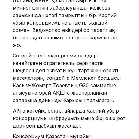
Астана, NEGE.
Қазақстан Сыртқы істер
министрлігінің хабарлауынша, келіссөз
барысында негізгі тақырыптың бірі Каспий
құбыр консорциумына қатысты жағдай
болған. Ведомство өкілдері қос тараптың
нақты қандай шешімге келгенін жариялаған
жоқ.
Сондай-ақ екі елдің ресми өкілдері
кеңейтілген стратегиялық серіктестік
шеңберіндегі екіжақты күн тәртібінің өзекті
мәселелерін, сондай-ақ Мемлекет басшысы
Қасым-Жомарт Тоқаевтың G20 саммитіне
қатысуына орай АҚШ-қа жоспарланған
сапарына дайындық барысын талқылаған.
Айта кетейік, соңғы айларда Каспий құбыр
консорциумы инфрақұрылымына бірнеше рет
дронмен шабуыл жасалды.
Консорциум Қазақстан мұнайын