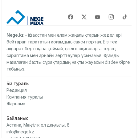
Nege.kz
– Қазақстан мен әлем жаңалықтарын жедел әрі
бейтарап тарататын қоғамдық-саяси портал. Біз тек
ақпарат беріп қана қоймай, өзекті оқиғаларға терең
сараптама мен арнайы зерттеулер ұсынамыз. Қоғамды
мазалаған басты сұрақтардың нақты жауабын бізбен бірге
табыңыз.
Біз туралы
Редакция
Компания туралы
Жарнама
Байланыс
Астана, Мәңгілік ел даңғылы, 8.
info@nege.kz