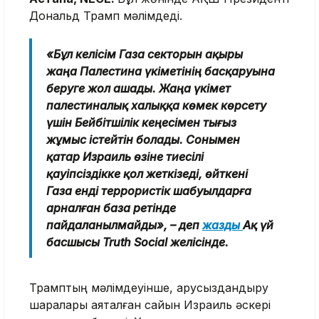
Дональд Трамп мәлімдеді.
«Бұл келісім Газа секторын ақыры
жаңа Палестина үкіметінің басқаруына
беруге жол ашады. Жаңа үкімет
палестиналық халыққа көмек көрсету
үшін Бейбітшілік кеңесімен тығыз
жұмыс істейтін болады. Сонымен
қатар Израиль өзіне тиесілі
қауіпсіздікке қол жеткізеді, өйткені
Газа енді террористік шабуылдарға
арналған база ретінде
пайдаланылмайды», – деп
жазды
Ақ үй
басшысы Truth Social желісінде.
Трамптың мәлімдеуінше, қарусыздандыру
шаралары аяқталған сайын Израиль әскері