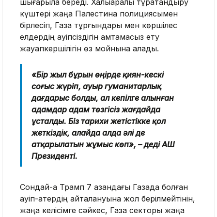
шығарыла береді. Халықаралық тұрақтандыру
күштері жаңа Палестина полициясымен
бірлесіп, Газа тұрғындары мен көршілес
елдердің қауіпсіздігін қамтамасыз ету
жауапкершілігін өз мойнына алады.
«Бір жыл бұрын өңірде қиян-кескі
соғыс жүріп, ауыр гуманитарлық
дағдарыс болды, ал кепілге алынған
адамдар адам төзгісіз жағдайда
ұсталды. Біз тарихи жетістікке қол
жеткіздік, алайда алда әлі де
атқарылатын жұмыс көп», – деді АҚШ
Президенті.
Сондай-ақ Трамп 7 қазандағы Газада болған
қауіп-қатердің қайталануына жол берілмейтінін,
жаңа келісімге сәйкес, Газа секторы жаңа