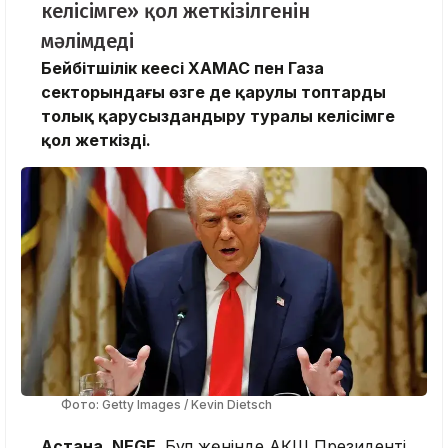
келісімге» қол жеткізілгенін
мәлімдеді
Бейбітшілік кеңесі ХАМАС пен Газа
секторындағы өзге де қарулы топтарды
толық қарусыздандыру туралы келісімге
қол жеткізді.
Фото: Getty Images / Kevin Dietsch
Астана, NEGE.
Бұл жөнінде АҚШ Президенті