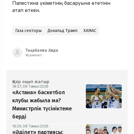
Палестина үкіметінің басқаруына өтетінін
атап өткен.
Газа секторы
Дональд Трамп
ХАМАС
Тақабаева Аида
Журналист
Қазір оқып жатыр
18:37, 08 Тамыз 2026
«Астана» баскетбол
клубы жабыла ма?
Министрлік түсініктеме
берді
16:29, 08 Тамыз 2026
«Әділет» партиясы: