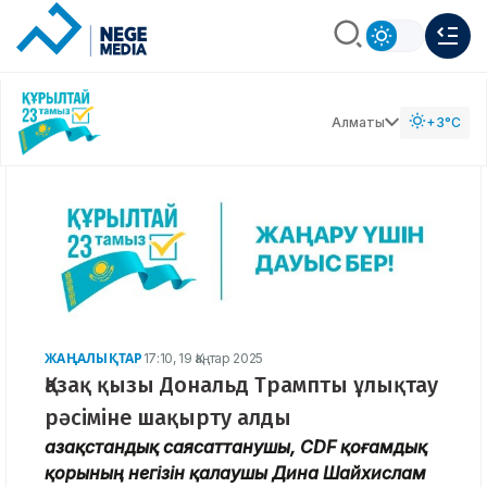
Алматы
+3°C
ЖАҢАЛЫҚТАР
17:10, 19 Қаңтар 2025
Қазақ қызы Дональд Трампты ұлықтау
рәсіміне шақырту алды
Қазақстандық саясаттанушы, CDF қоғамдық
қорының негізін қалаушы Дина Шайхислам