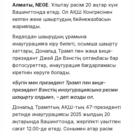
Алматы, NEGE
. Ұлықтау рәсімі 20 қаңтар күні
Вашингтонда өтеді. Ол АҚШ Конгресінен
келген жеке шақыртудың бейнежазбасын
жариялады.
Видеодан шақырудың құрамына
инаугурацияға кіру билеті, қосымша шақырту
хаттары, Дональд Трамп пен жаңа вице-
президент Джей Ди Вэнстің қолтаңбасы бар
фотосуреттер, инаугурация бағдарламасы
кіретінін көруге болады.
«Бүгін мен президент Трамп пен вице-
президент Вэнстің инаугурациясына ресми
шақырту алдым», – деп жазды ол.
Дональд Трамптың АҚШ-тың 47-президенті
ретінде инаугурациясы 2025 жылдың 20
қаңтарында Вашингтонда, жергілікті уақытпен
сағат 12.00-де өтеді. Сонымен қатар рәсім