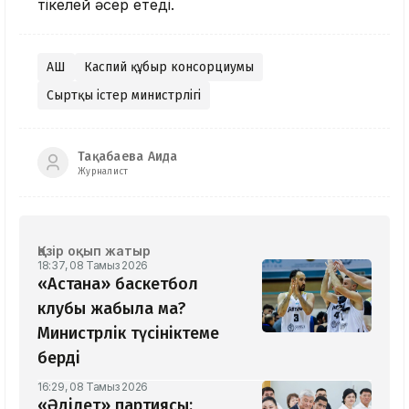
тікелей әсер етеді.
АҚШ
Каспий құбыр консорциумы
Сыртқы істер министрлігі
Тақабаева Аида
Журналист
Қазір оқып жатыр
18:37, 08 Тамыз 2026
«Астана» баскетбол
клубы жабыла ма?
Министрлік түсініктеме
берді
16:29, 08 Тамыз 2026
«Әділет» партиясы: