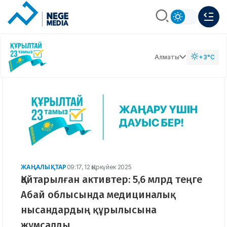
Алматы
+3°C
ЖАҢАЛЫҚТАР
09:17, 12 Қыркүйек 2025
Қайтарылған активтер: 5,6 млрд теңге
Абай облысында медициналық
нысандардың құрылысына
жұмсалды