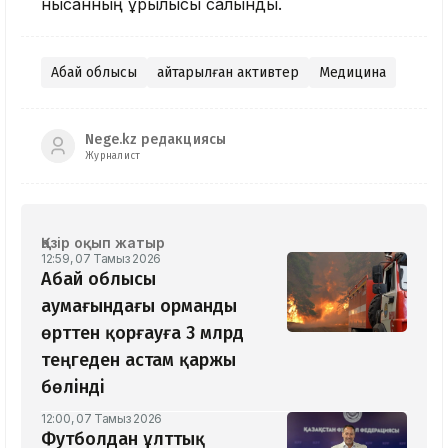
нысанның құрылысы салынды.
Абай облысы
Қайтарылған активтер
Медицина
Nege.kz редакциясы
Журналист
Қазір оқып жатыр
12:59, 07 Тамыз 2026
Абай облысы
аумағындағы орманды
өрттен қорғауға 3 млрд
теңгеден астам қаржы
бөлінді
12:00, 07 Тамыз 2026
Футболдан ұлттық