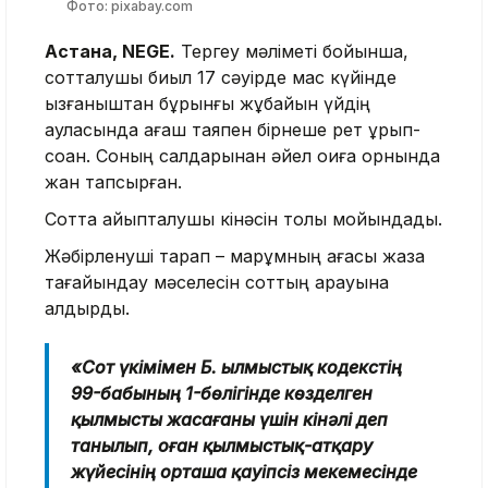
Фото: pixabay.com
Астана, NEGE.
Тергеу мәліметі бойынша,
сотталушы биыл 17 сәуірде мас күйінде
қызғаныштан бұрынғы жұбайын үйдің
ауласында ағаш таяқпен бірнеше рет ұрып-
соққан. Соның салдарынан әйел оқиға орнында
жан тапсырған.
Сотта айыпталушы кінәсін толық мойындады.
Жәбірленуші тарап – марқұмның ағасы жаза
тағайындау мәселесін соттың қарауына
қалдырды.
«Сот үкімімен Б. Қылмыстық кодекстің
99-бабының 1-бөлігінде көзделген
қылмысты жасағаны үшін кінәлі деп
танылып, оған қылмыстық-атқару
жүйесінің орташа қауіпсіз мекемесінде