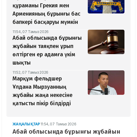
құраманы Грекия мен
Арменияның бұрынғы бас
бапкері басқаруы мүмкін
11:54, 07 Тамыз 2026
Абай облысында бұрынғы
жұбайын таяқпен ұрып
өлтірген ер адамға үкім
шықты
11:52, 07 Тамыз 2026
Марқұм фельдшер
Ұлдана Мырзуанның
жұбайы жаңа некесіне
қатысты пікір білдірді
ЖАҢАЛЫҚТАР
11:54, 07 Тамыз 2026
Абай облысында бұрынғы жұбайын