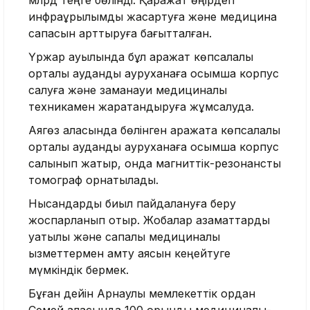
млрд теңге бөлінді. Қаражат өңірдегі
инфрақұрылымды жақсартуға және медицина
сапасын арттыруға бағытталған.
Үржар ауылында бұл қаражат көпсалалы
орталық аудандық ауруханаға қосымша корпус
салуға және заманауи медициналық
техникамен жарақтандыруға жұмсалуда.
Аягөз қаласында бөлінген қаражатқа көпсалалы
орталық аудандық ауруханаға қосымша корпус
салынып жатыр, онда магниттік-резонанстық
томограф орнатылады.
Нысандарды биыл пайдалануға беру
жоспарланып отыр. Жобалар азаматтарды
уақтылы және сапалы медициналық
қызметтермен қамту аясын кеңейтуге
мүмкіндік бермек.
Бұған дейін Арнаулы мемлекеттік қордан