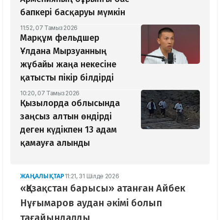
бапкері басқаруы мүмкін
11:52, 07 Тамыз 2026
Марқұм фельдшер
Ұлдана Мырзуанның
жұбайы жаңа некесіне
қатысты пікір білдірді
10:20, 07 Тамыз 2026
Қызылорда облысында
заңсыз алтын өндірді
деген күдікпен 13 адам
қамауға алынды
ЖАҢАЛЫҚТАР
11:21, 31 Шілде 2026
«Қазақстан барысы» атанған Айбек
Нұғымаров аудан әкімі болып
тағайындалды