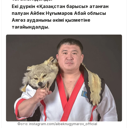
Екі дүркін «Қазақстан барысы» атанған
палуан Айбек Нұғымаров Абай облысы
Аягөз ауданының әкімі қызметіне
тағайындалды.
Фото: instagram.com/aibeknugymarov_official