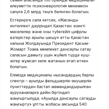
Семей қаласында 100 орындық медициналық-
әлеуметтік психоневрология мекемесін
салуға 2,6 млрд теңге бөлінген болатын.
Естеріңізге сала кетсек, «Жасанды
интеллект дәуіріндегі Қазақстан: өзекті
мәселелер және оны түбегейлі цифрлық
өзгерістер арқылы шешу» атты Қазақстан
халқына Жолдауында Президент Қасым-
Жомарт Тоқаев мемлекет денсаулық сақтау
саласын дамыту үшін жүйелі түрде күш-
жігер жұмсап келе жатқанын атап өткен
болатын.
Елімізде медициналық нысандардың барлық
спектрі – ауылдық фельдшерлік-акушерлік
пункттерден бастап мамандандырылған
ауруханаларға дейін біртіндеп
жаңғыртылуда. «Ауылда денсаулық сақтауды
жаңғырту» ұлттық жобасы аясында 540