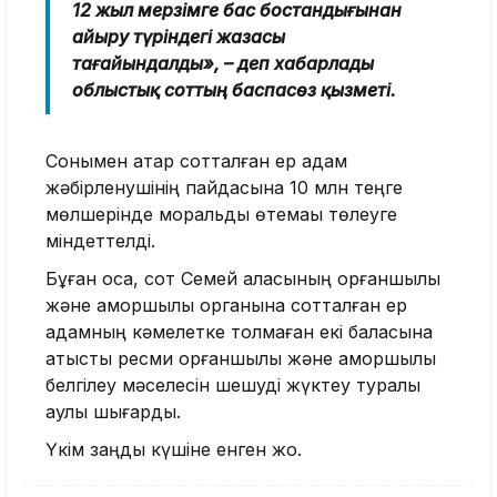
12 жыл мерзімге бас бостандығынан
айыру түріндегі жазасы
тағайындалды», – деп хабарлады
облыстық соттың баспасөз қызметі.
Сонымен қатар сотталған ер адам
жәбірленушінің пайдасына 10 млн теңге
мөлшерінде моральдық өтемақы төлеуге
міндеттелді.
Бұған қоса, сот Семей қаласының қорғаншылық
және қамқоршылық органына сотталған ер
адамның кәмелетке толмаған екі баласына
қатысты ресми қорғаншылық және қамқоршылық
белгілеу мәселесін шешуді жүктеу туралы
қаулы шығарды.
Үкім заңды күшіне енген жоқ.