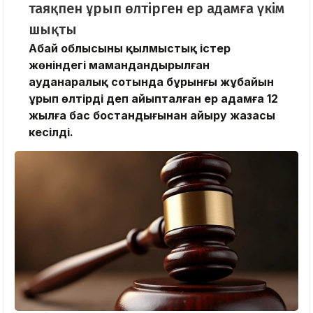
таяқпен ұрып өлтірген ер адамға үкім
шықты
Абай облысының қылмыстық істер
жөніндегі мамандандырылған
ауданаралық сотында бұрынғы жұбайын
ұрып өлтірді деп айыпталған ер адамға 12
жылға бас бостандығынан айыру жазасы
кесілді.