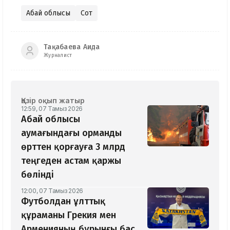
Абай облысы
Сот
Тақабаева Аида
Журналист
Қазір оқып жатыр
12:59, 07 Тамыз 2026
Абай облысы
аумағындағы орманды
өрттен қорғауға 3 млрд
теңгеден астам қаржы
бөлінді
12:00, 07 Тамыз 2026
Футболдан ұлттық
құраманы Грекия мен
Арменияның бұрынғы бас