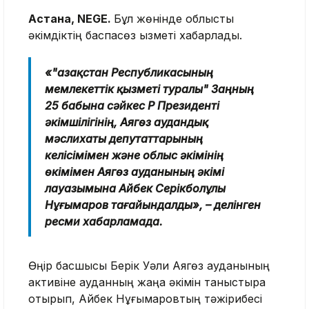
Астана, NEGE.
Бұл жөнінде облыстық
әкімдіктің баспасөз қызметі хабарлады.
«"Қазақстан Республикасының
мемлекеттік қызметі туралы" Заңның
25 бабына сәйкес ҚР Президенті
әкімшілігінің, Аягөз аудандық
мәслихаты депутаттарының
келісімімен және облыс әкімінің
өкімімен Аягөз ауданының әкімі
лауазымына Айбек Серікболұлы
Нұғымаров тағайындалды», – делінген
ресми хабарламада.
Өңір басшысы Берік Уәли Аягөз ауданының
активіне ауданның жаңа әкімін таныстыра
отырып, Айбек Нұғымаровтың тәжірибесі