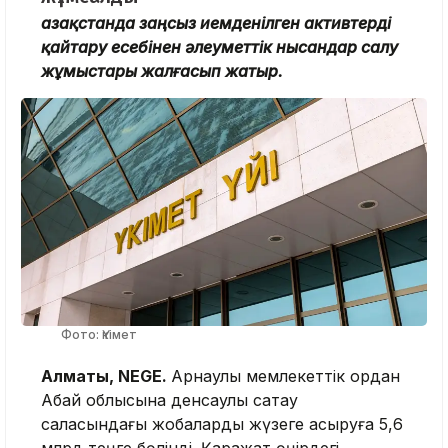
Қазақстанда заңсыз иемденілген активтерді
қайтару есебінен әлеуметтік нысандар салу
жұмыстары жалғасып жатыр.
Фото: Үкімет
Алматы, NEGE.
Арнаулы мемлекеттік қордан
Абай облысына денсаулық сақтау
саласындағы жобаларды жүзеге асыруға 5,6