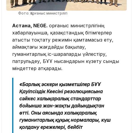
Фото: Қорғаныс министрлігі
Астана, NEGE.
Қорғаныс министрлігінің
хабарлауынша, қазақстандық бітімгерлер
атысты тоқтату режимін қамтамасыз ету,
аймақтағы жағдайды бақылау,
гуманитарлық іс-шараларды үйлестіру,
патрульдеу, БҰҰ нысандарын күзету сынды
міндеттер атқарады.
«Барлық әскери қызметшілер БҰҰ
Қауіпсіздік Кеңесінің резолюциясына
сәйкес халықаралық стандарттар
бойынша жан-жақты дайындықтан
өтті. Оның аясында халықаралық
гуманитарлық құқық нормалары, күш
қолдану ережелері, бейбіт