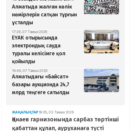
Алматыда жалған көлік
нөмірлерін сатқан тұрғын
ұсталды
17:29, 07 Тамыз 2026
ЕҮАК отырысында
электрондық сауда
туралы келісімге қол
қойылды
16:49, 07 Тамыз 2026
Алматыдағы «Байсат»
базары аукционда 24,7
млрд теңгеге сатылды
ЖАҢАЛЫҚТАР
18:05, 03 Тамыз 2026
Қонаев гарнизонында сарбаз төртінші
қабаттан құлап, ауруханаға түсті