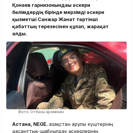
Қонаев гарнизонындағы әскери
бөлімдердің бірінде мерзімді әскери
қызметші Санжар Жанат төртінші
қабаттың терезесінен құлап, жарақат
алды.
Фото: Отбасы архивінен
Астана, NEGE.
Қазақстан Қарулы күштерінің
десанттық-шабуылдау әскерлерінің