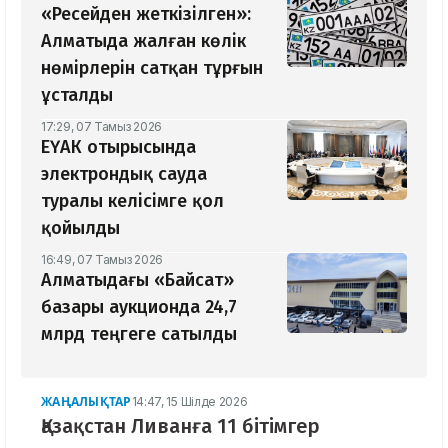
«Ресейден жеткізілген»:
Алматыда жалған көлік
нөмірлерін сатқан тұрғын
ұсталды
17:29, 07 Тамыз 2026
ЕҮАК отырысында
электрондық сауда
туралы келісімге қол
қойылды
16:49, 07 Тамыз 2026
Алматыдағы «Байсат»
базары аукционда 24,7
млрд теңгеге сатылды
ЖАҢАЛЫҚТАР
14:47, 15 Шілде 2026
Қазақстан Ливанға 11 бітімгер