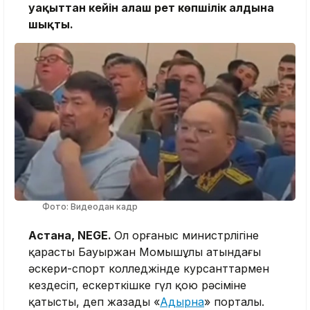
уақыттан кейін алғаш рет көпшілік алдына
шықты.
Фото: Видеодан кадр
Астана, NEGE.
Ол Қорғаныс министрлігіне
қарасты Бауыржан Момышұлы атындағы
әскери-спорт колледжінде курсанттармен
кездесіп, ескерткішке гүл қою рәсіміне
қатысты, деп жазады «
Адырна
» порталы.