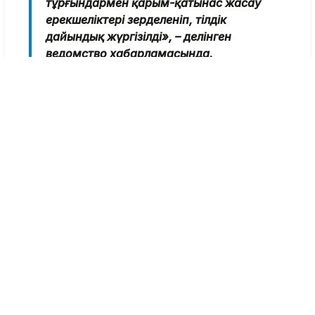
тұрғындармен қарым-қатынас жасау
ерекшеліктері зерделеніп, тілдік
дайындық жүргізілді», – делінген
ведомство хабарламасында.
Ливанға осымен ұлттық контингенттің 11-
құрамы жіберіліп отыр. Бұған дейін де
қазақстандық бітімгерлер UNIFIL
миссиясындағы үнді контингентінің
құрамында міндеттерін сәтті атқарған
болатын.
Бітімгершілік миссиясы
Қорғаныс министрлігі
Тақабаева Аида
Журналист