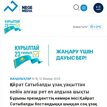
Алматы
+3°C
ЖАҢАЛЫҚТАР
14:16, 12 Мамыр 2026
Қайрат Сатыбалды ұзақ уақыттан
кейін алғаш рет ел алдына шықты
Бұрынғы президенттің немере інісі Қайрат
Сатыбалды бостандыққа шыққан соң ұзақ