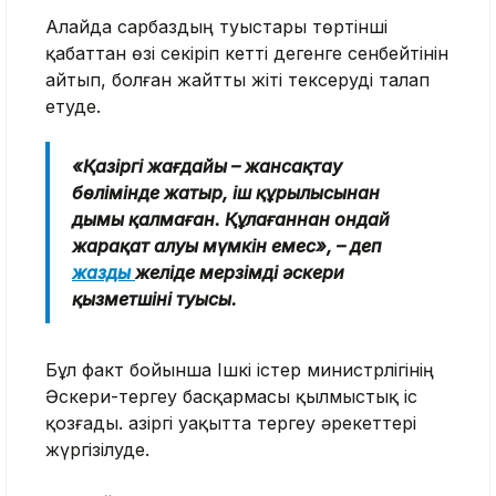
Алайда сарбаздың туыстары төртінші
қабаттан өзі секіріп кетті дегенге сенбейтінін
айтып, болған жайтты жіті тексеруді талап
етуде.
«Қазіргі жағдайы – жансақтау
бөлімінде жатыр, іш құрылысынан
дымы қалмаған. Құлағаннан ондай
жарақат алуы мүмкін емес», – деп
жазды
желіде мерзімді әскери
қызметшінің туысы.
Бұл факт бойынша Ішкі істер министрлігінің
Әскери-тергеу басқармасы қылмыстық іс
қозғады. Қазіргі уақытта тергеу әрекеттері
жүргізілуде.