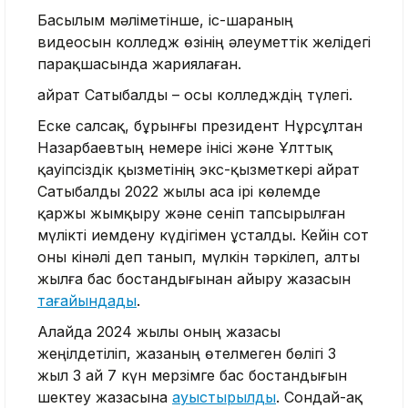
Басылым мәліметінше, іс-шараның
видеосын колледж өзінің әлеуметтік желідегі
парақшасында жариялаған.
Қайрат Сатыбалды – осы колледждің түлегі.
Еске салсақ, бұрынғы президент Нұрсұлтан
Назарбаевтың немере інісі және Ұлттық
қауіпсіздік қызметінің экс-қызметкері Қайрат
Сатыбалды 2022 жылы аса ірі көлемде
қаржы жымқыру және сеніп тапсырылған
мүлікті иемдену күдігімен ұсталды. Кейін сот
оны кінәлі деп танып, мүлкін тәркілеп, алты
жылға бас бостандығынан айыру жазасын
тағайындады
.
Алайда 2024 жылы оның жазасы
жеңілдетіліп, жазаның өтелмеген бөлігі 3
жыл 3 ай 7 күн мерзімге бас бостандығын
шектеу жазасына
ауыстырылды
. Сондай-ақ