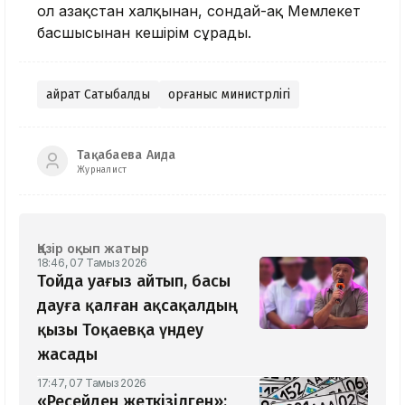
ол Қазақстан халқынан, сондай-ақ Мемлекет
басшысынан кешірім сұрады.
Қайрат Сатыбалды
Қорғаныс министрлігі
Тақабаева Аида
Журналист
Қазір оқып жатыр
18:46, 07 Тамыз 2026
Тойда уағыз айтып, басы
дауға қалған ақсақалдың
қызы Тоқаевқа үндеу
жасады
17:47, 07 Тамыз 2026
«Ресейден жеткізілген»: