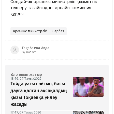
Сондай-ақ Қорғаныс министрлігі қызметтік
тексеру тағайындап, арнайы комиссия
құрды.
Қорғаныс министрлігі
Сарбаз
Тақабаева Аида
Журналист
Қазір оқып жатыр
18:46, 07 Тамыз 2026
Тойда уағыз айтып, басы
дауға қалған ақсақалдың
қызы Тоқаевқа үндеу
жасады
17:47, 07 Тамыз 2026