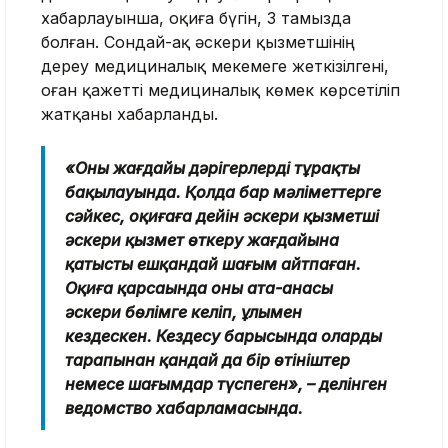
хабарлауынша, оқиға бүгін, 3 тамызда
болған. Сондай-ақ әскери қызметшінің
дереу медициналық мекемеге жеткізілгені,
оған қажетті медициналық көмек көрсетіліп
жатқаны хабарланды.
«Оның жағдайы дәрігерлердің тұрақты
бақылауында. Қолда бар мәліметтерге
сәйкес, оқиғаға дейін әскери қызметші
әскери қызмет өткеру жағдайына
қатысты ешқандай шағым айтпаған.
Оқиға қарсаңында оның ата-анасы
әскери бөлімге келіп, ұлымен
кездескен. Кездесу барысында олардың
тарапынан қандай да бір өтініштер
немесе шағымдар түспеген», – делінген
ведомство хабарламасында.