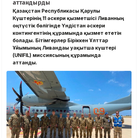
аттандырды
Қазақстан Республикасы Қарулы
Күштерінің 11 әскери қызметшісі
Ливанның
оңтүстік бөлігінде Үндістан әскери
контингентінің құрамында қызмет ететін
болады. Бітімгерлер Біріккен Ұлттар
Ұйымының Ливандағы уақытша күштері
(UNIFIL) миссиясының құрамында
аттанды.