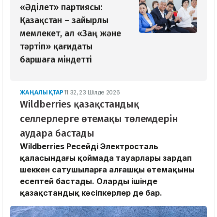
«Әділет» партиясы:
Қазақстан – зайырлы
мемлекет, ал «Заң және
тәртіп» қағидаты
баршаға міндетті
ЖАҢАЛЫҚТАР
11:32, 23 Шілде 2026
Wildberries қазақстандық
селлерлерге өтемақы төлемдерін
аудара бастады
Wildberries Ресейдің Электросталь
қаласындағы қоймада тауарлары зардап
шеккен сатушыларға алғашқы өтемақыны
есептей бастады. Олардың ішінде
қазақстандық кәсіпкерлер де бар.