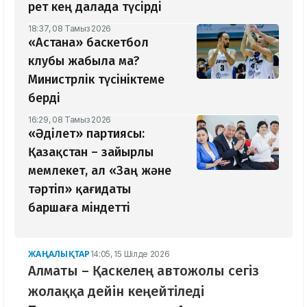
рет кең далада түсірді
18:37, 08 Тамыз 2026
«Астана» баскетбол
клубы жабыла ма?
Министрлік түсініктеме
берді
16:29, 08 Тамыз 2026
«Әділет» партиясы:
Қазақстан – зайырлы
мемлекет, ал «Заң және
тәртіп» қағидаты
баршаға міндетті
ЖАҢАЛЫҚТАР
14:05, 15 Шілде 2026
Алматы – Қаскелең автожолы сегіз
жолаққа дейін кеңейтіледі