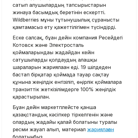
сатып алушылардың тапсырыстарын
жинауға басымдық беретінін ескертті.
Wildberries мұны тұтынушылық сұранысты
қамтамасыз ету қажеттілігімен түсіндірді.
Еске салсақ, бұған дейін компания Ресейдегі
Котовск және Электросталь
қоймаларындағы жағдайдан кейін
сатушыларды қолдаудың алғашқы
шараларын жариялаған еді. 19 шілдеден
бастап бірқатар қоймада тауар сақтау
құнына жеңілдік енгізіліп, өңірлік қоймаларға
транзиттік жеткізілімдерге 100% жеңілдік
қарастырылған.
Бұған дейін маркетплейсте қанша
қазақстандық кәсіпкер тіркелгенін және
олардың жағдайы қалай болатыны туралы
ресми жауап алып, материал
жариялаған
болатынбыз.