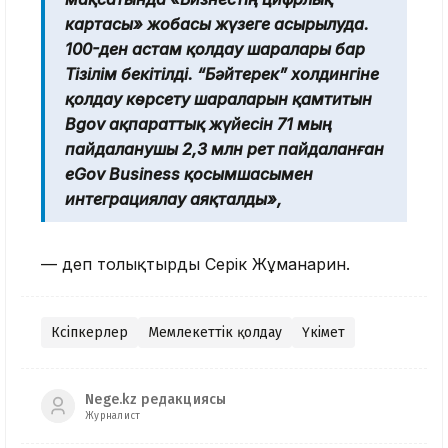
картасы» жобасы жүзеге асырылуда.
100-ден астам қолдау шаралары бар
Тізілім бекітілді. “Бәйтерек” холдингіне
қолдау көрсету шараларын қамтитын
Bgov ақпараттық жүйесін 71 мың
пайдаланушы 2,3 млн рет пайдаланған
eGov Business қосымшасымен
интеграциялау аяқталды»,
— деп толықтырды Серік Жұманғарин.
Кәсіпкерлер
Мемлекеттік қолдау
Үкімет
Nege.kz редакциясы
Журналист