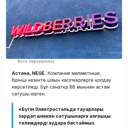
Фото: Depositphotos
Астана, NEGE.
Компания мәліметінше,
бірінші кезекте шағын кәсіпкерлерге қолдау
көрсетіледі. Бұл санатқа 88 мыңнан астам
сатушы кірген.
«Бүгін Электростальда тауарлары
зардап шеккен сатушыларға алғашқы
төлемдерді аудара бастаймыз.