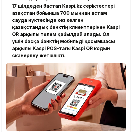
17 шілдеден бастап Kaspi.kz серіктестері
Қазақстан бойынша 700 мыңнан астам
сауда нүктесінде кез келген
қазақстандық банктің клиенттерінен Kaspi
QR арқылы төлем қабылдай алады. Ол
үшін басқа банктің мобильді қосымшасы
арқылы Kaspi POS-тағы Kaspi QR кодын
сканерлеу жеткілікті.