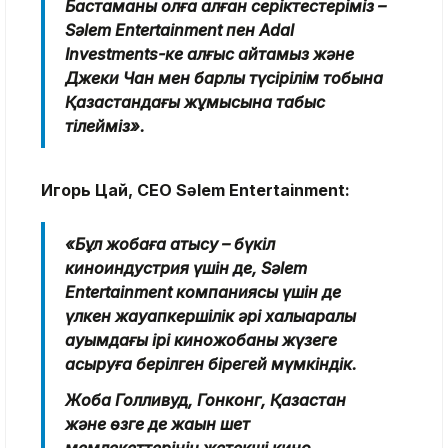
Бастаманы қолға алған серіктестеріміз –
Sәlem Entertainment пен Adal
Investments-ке алғыс айтамыз және
Джеки Чан мен барлық түсірілім тобына
Қазақстандағы жұмысына табыс
тілейміз».
Игорь Цай, CEO Sәlem Entertainment:
«Бұл жобаға қатысу – бүкіл
киноиндустрия үшін де, Sәlem
Entertainment компаниясы үшін де
үлкен жауапкершілік әрі халықаралық
ауқымдағы ірі киножобаны жүзеге
асыруға берілген бірегей мүмкіндік.
Жоба Голливуд, Гонконг, Қазақстан
және өзге де жақын шет