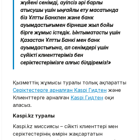
жүйені сенімді, қауіпсіз әрі барлық
қатысушы үшін ыңғайлы ету мақсатында
біз Ұлттық Банкпен және банк
қауымдастығымен бірнеше жыл бойы
бірге жұмыс істедік. Ынтымақтастық үшін
Қазақстан Ұлттық Банкі мен банк
қауымдастығына, ал сенімдері үшін
сүйікті клиенттеріміз бен
серіктестерімізге алғыс білдіреміз!»
Қызметтің жұмысы туралы толық ақпаратты
Серіктестерге арналған Kaspi Гидтен
және
Клиенттерге арналған
Kaspi Гидтен
оқи
аласыз.
Kaspi.kz туралы
Kaspi.kz миссиясы – сүйікті клиенттері мен
серіктестерінің өмірін жақсартатын