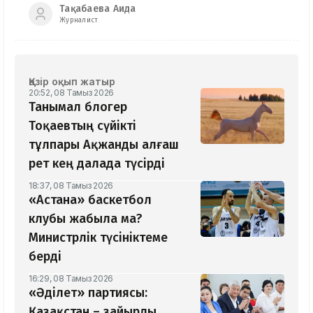
Тақабаева Аида
Журналист
Қазір оқып жатыр
20:52, 08 Тамыз 2026
Танымал блогер
Тоқаевтың сүйікті
тұлпары Ақжанды алғаш
рет кең далада түсірді
18:37, 08 Тамыз 2026
«Астана» баскетбол
клубы жабыла ма?
Министрлік түсініктеме
берді
16:29, 08 Тамыз 2026
«Әділет» партиясы:
Қазақстан – зайырлы