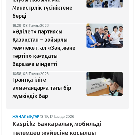
Министрлік түсініктеме
берді
16:29, 08 Тамыз 2026
«Әділет» партиясы:
Қазақстан – зайырлы
мемлекет, ал «Заң және
тәртіп» қағидаты
баршаға міндетті
10:58, 08 Тамыз 2026
Грантқа іліге
алмағандарға тағы бір
мүмкіндік бар
ЖАҢАЛЫҚТАР
13:19, 17 Шілде 2026
Kaspi.kz Банкаралық мобильді
төлемдер жүйесіне қосылды