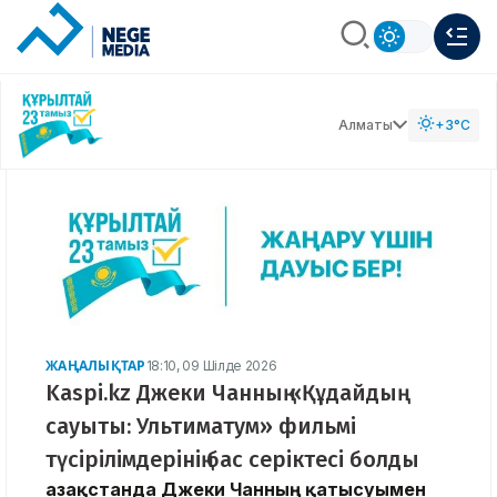
Алматы
+3°C
ЖАҢАЛЫҚТАР
18:10, 09 Шілде 2026
Kaspi.kz Джеки Чанның «Құдайдың
сауыты: Ультиматум» фильмі
түсірілімдерінің бас серіктесі болды
Қазақстанда Джеки Чанның қатысуымен