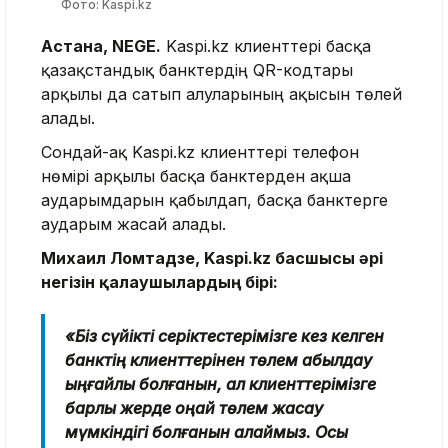
Фото: Kaspi.kz
Астана, NEGE.
Kaspi.kz клиенттері басқа
қазақстандық банктердің QR-кодтары
арқылы да сатып алуларының ақысын төлей
алады.
Сондай-ақ Kaspi.kz клиенттері телефон
нөмірі арқылы басқа банктерден ақша
аударымдарын қабылдап, басқа банктерге
аударым жасай алады.
Михаил Ломтадзе, Kaspi.kz басшысы әрі
негізін қалаушылардың бірі:
«Біз сүйікті серіктестерімізге кез келген
банктің клиенттерінен төлем қабылдау
ыңғайлы болғанын, ал клиенттерімізге
барлық жерде оңай төлем жасау
мүмкіндігі болғанын қалаймыз. Осы