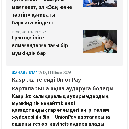
мемлекет, ал «Заң және
тәртіп» қағидаты
баршаға міндетті
10:58, 08 Тамыз 2026
Грантқа іліге
алмағандарға тағы бір
мүмкіндік бар
ЖАҢАЛЫҚТАР
12:42, 14 Шілде 2026
Kaspi.kz-те енді UnionPay
карталарына ақша аударуға болады
Kaspi.kz халықаралық аударымдардың
мүмкіндігін кеңейтті: енді
қазақстандықтар әлемдегі ең ірі төлем
жүйелерінің бірі – UnionPay карталарына
ақшаны тез әрі қауіпсіз аудара алады.