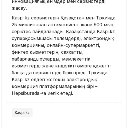
инновациялық өнімдер мен сервистерді
жасау.
Kaspi.kz сервистерін Қазақстан мен Түркияда
25 миллионнан астам клиент және 900 мың
серіктес пайдаланады. Қазақстанда Kaspi.kz
суперқосымшасы төлемдерді, электрондық
коммерцияны, онлайн-супермаркетті,
финтех қызметтерін, саяхатты,
хабарландыруларды, мемлекеттік
қызметтерді және күнделікті өмірге қажетті
басқа да сервистерді біріктіреді. Түркияда
Kaspi.kz елдегі жетекші электрондық
коммерция платформаларының бірі –
Hepsiburada-ға иелік етеді.
Kaspi.kz