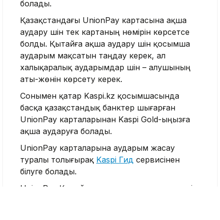
болады.
Қазақстандағы UnionPay картасына ақша
аудару үшін тек картаның нөмірін көрсетсе
болды. Қытайға ақша аудару үшін қосымша
аударым мақсатын таңдау керек, ал
халықаралық аударымдар үшін – алушының
аты-жөнін көрсету керек.
Сонымен қатар Kaspi.kz қосымшасында
басқа қазақстандық банктер шығарған
UnionPay карталарынан Kaspi Gold-ыңызға
ақша аударуға болады.
UnionPay карталарына аударым жасау
туралы толығырақ
Kaspi Гид
сервисінен
білуге болады.
UnionPay Қытайда құрылған және әлемдегі
ең ірі төлем жүйелерінің бірі болып табылады.
Дүниежүзінде 9 миллиардтан астам UnionPay