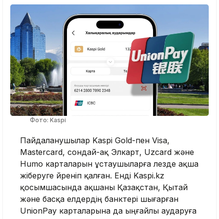
Фото: Kaspi
Пайдаланушылар Kaspi Gold-пен Visa,
Mastercard, сондай-ақ Элкарт, Uzcard және
Humo карталарын ұстаушыларға лезде ақша
жіберуге үйреніп қалған. Енді Kaspi.kz
қосымшасында ақшаны Қазақстан, Қытай
және басқа елдердің банктері шығарған
UnionPay карталарына да ыңғайлы аударуға