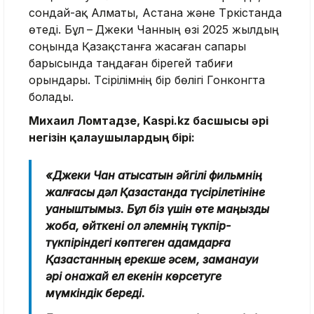
сондай-ақ Алматы, Астана және Түркістанда
өтеді. Бұл
–
Джеки Чанның өзі 2025 жылдың
соңында Қазақстанға жасаған сапары
барысында таңдаған бірегей табиғи
орындары. Түсірілімнің бір бөлігі Гонконгта
болады.
Михаил Ломтадзе, Kaspi.kz басшысы әрі
негізін қалаушылардың бірі:
«Джеки Чан қатысатын әйгілі фильмнің
жалғасы дәл Қазақстанда түсірілетініне
қуаныштымыз. Бұл біз үшін өте маңызды
жоба, өйткені ол әлемнің түкпір-
түкпіріндегі көптеген адамдарға
Қазақстанның ерекше әсем, заманауи
әрі қонақжай ел екенін көрсетуге
мүмкіндік береді.