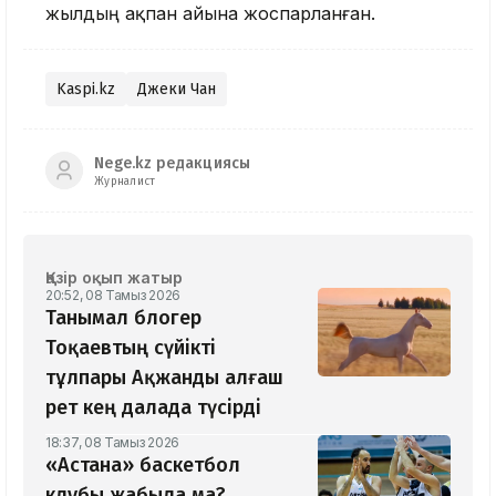
жылдың ақпан айына жоспарланған.
Kaspi.kz
Джеки Чан
Nege.kz редакциясы
Журналист
Қазір оқып жатыр
20:52, 08 Тамыз 2026
Танымал блогер
Тоқаевтың сүйікті
тұлпары Ақжанды алғаш
рет кең далада түсірді
18:37, 08 Тамыз 2026
«Астана» баскетбол
клубы жабыла ма?