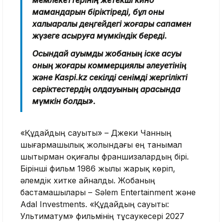
мемлекеттерінің жетекші кино
мамандарын біріктіреді, бұл оны
халықаралық деңгейдегі жоғары сапамен
жүзеге асыруға мүмкіндік береді.
Осындай ауқымды жобаның іске асуы
оның жоғары коммерциялық әлеуетінің
және Kaspi.kz секілді сенімді жергілікті
серіктестердің қолдауының арқасында
мүмкін болды».
«Құдайдың сауыты» – Джеки Чанның
шығармашылық жолындағы ең танымал
шытырман оқиғалы франшизалардың бірі.
Бірінші фильм 1986 жылы жарық көріп,
әлемдік хитке айналды. Жобаның
бастамашылары – Sәlem Entertainment және
Adal Investments. «Құдайдың сауыты:
Ультиматум» фильмінің тұсаукесері 2027