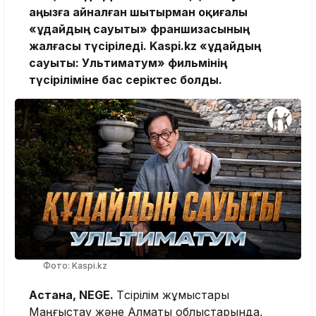
аңызға айналған шытырман оқиғалы
«Құдайдың сауыты» франшизасының
жалғасы түсіріледі. Kaspi.kz «Құдайдың
сауыты: Ультиматум» фильмінің
түсіріліміне бас серіктес болды.
Фото: Kaspi.kz
Астана, NEGE.
Түсірілім жұмыстары
Маңғыстау және Алматы облыстарында,