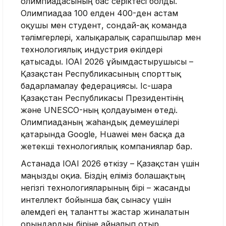
олимпиадасының бас серіктесі болды.
Олимпиадаға 100 елден 400-ден астам
оқушы мен студент, сондай-ақ команда
тәлімгерлері, халықаралық сарапшылар мен
технологиялық индустрия өкілдері
қатысады. IOAI 2026 ұйымдастырушысы –
Қазақстан Республикасының спорттық
бағдарламалау федерациясы. Іс-шара
Қазақстан Республикасы Президентінің
және UNESCO-ның қолдауымен өтеді.
Олимпиаданың жаһандық демеушілері
қатарында Google, Huawei мен басқа да
жетекші технологиялық компаниялар бар.
Астанада IOAI 2026 өткізу – Қазақстан үшін
маңызды оқиға. Біздің еліміз болашақтың
негізгі технологияларының бірі – жасанды
интеллект бойынша бақ сынасу үшін
әлемдегі ең талантты жастар жиналатын
орындардың біріне айналып отыр.