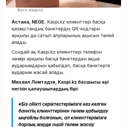
Фото: Kaspi.kz
Астана, NEGE.
Kaspi.kz клиенттері басқа
қазақстандық банктердің QR-кодтары
арқылы да сатып алуларының ақысын төлей
алады.
Сондай-ақ Kaspi.kz клиенттері телефон
нөмірі арқылы басқа банктерден ақша
аударымдарын қабылдап, басқа банктерге
аударым жасай алады.
Михаил Ломтадзе, Kaspi.kz басшысы әрі
негізін қалаушылардың бірі:
«Біз сүйікті серіктестерімізге кез келген
банктің клиенттерінен төлем қабылдау
ыңғайлы болғанын, ал клиенттерімізге
барлық жерде оңай төлем жасау