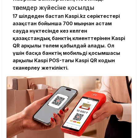
төлемдер жүйесіне қосылды
17 шілдеден бастап Kaspi.kz серіктестері
Қазақстан бойынша 700 мыңнан астам
сауда нүктесінде кез келген
қазақстандық банктің клиенттерінен Kaspi
QR арқылы төлем қабылдай алады. Ол
үшін басқа банктің мобильді қосымшасы
арқылы Kaspi POS-тағы Kaspi QR кодын
сканерлеу жеткілікті.