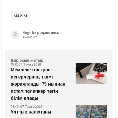
Kaspi.kz
Nege.kz редакциясы
Журналист
Қазір оқып жатыр
15:11, 07 Тамыз 2026
Мемлекеттік грант
иегерлерінің тізімі
жарияланды: 75 мыңнан
астам талапкер тегін
білім алады
14:45, 07 Тамыз 2026
Ұлттық валютаны