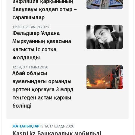
инфляция қарқынының
баяулауы қолдап отыр –
сарапшылар
13:30, 07 Тамыз 2026
Фельдшер Ұлдана
Мырзуанның қазасына
қатысты іс сотқа
жолданды
12:59, 07 Тамыз 2026
Абай облысы
аумағындағы орманды
өрттен қорғауға 3 млрд
теңгеден астам қаржы
бөлінді
ЖАҢАЛЫҚТАР
13:19, 17 Шілде 2026
Kaspi.kz Банкаралық мобильді