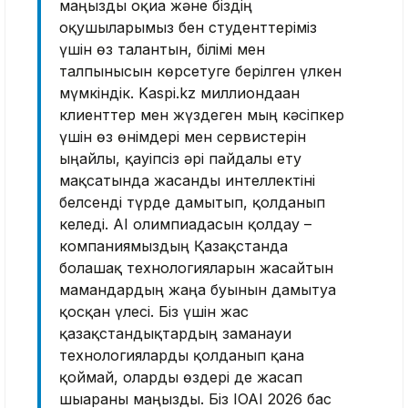
маңызды оқиға және біздің
оқушыларымыз бен студенттеріміз
үшін өз талантын, білімі мен
талпынысын көрсетуге берілген үлкен
мүмкіндік. Kaspi.kz миллиондаған
клиенттер мен жүздеген мың кәсіпкер
үшін өз өнімдері мен сервистерін
ыңғайлы, қауіпсіз әрі пайдалы ету
мақсатында жасанды интеллектіні
белсенді түрде дамытып, қолданып
келеді. AI олимпиадасын қолдау –
компаниямыздың Қазақстанда
болашақ технологияларын жасайтын
мамандардың жаңа буынын дамытуға
қосқан үлесі. Біз үшін жас
қазақстандықтардың заманауи
технологияларды қолданып қана
қоймай, оларды өздері де жасап
шығарғаны маңызды. Біз IOAI 2026 бас