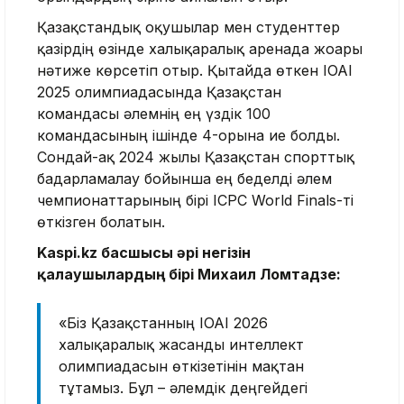
Қазақстандық оқушылар мен студенттер
қазірдің өзінде халықаралық аренада жоғары
нәтиже көрсетіп отыр. Қытайда өткен IOAI
2025 олимпиадасында Қазақстан
командасы әлемнің ең үздік 100
командасының ішінде 4-орынға ие болды.
Сондай-ақ 2024 жылы Қазақстан спорттық
бағдарламалау бойынша ең беделді әлем
чемпионаттарының бірі ICPC World Finals-ті
өткізген болатын.
Kaspi.kz басшысы әрі негізін
қалаушылардың бірі Михаил Ломтадзе:
«Біз Қазақстанның IOAI 2026
халықаралық жасанды интеллект
олимпиадасын өткізетінін мақтан
тұтамыз. Бұл – әлемдік деңгейдегі