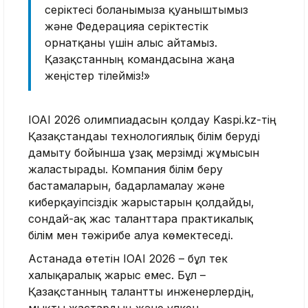
серіктесі болғанымызға қуаныштымыз
және Федерацияға серіктестік
орнатқаны үшін алғыс айтамыз.
Қазақстанның командасына жаңа
жеңістер тілейміз!»
IOAI 2026 олимпиадасын қолдау Kaspi.kz-тің
Қазақстандағы технологиялық білім беруді
дамыту бойынша ұзақ мерзімді жұмысын
жалғастырады. Компания білім беру
бастамаларын, бағдарламалау және
киберқауіпсіздік жарыстарын қолдайды,
сондай-ақ жас таланттарға практикалық
білім мен тәжірибе алуға көмектеседі.
Астанада өтетін IOAI 2026 – бұл тек
халықаралық жарыс емес. Бұл –
Қазақстанның талантты инженерлердің,
мықты жастардың және үлкен