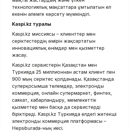
технологиялық мақсаттарға ұмтылатын ел
екенін әлемге көрсету мүмкіндігі.
Kaspi.kz туралы
Kaspi.kz миссиясы – клиенттер мен
серіктестердің өмірін жақсартатын
инновациялық өнімдер мен қызметтер
жасау.
Kaspi.kz сервистерін Қазақстан мен
Түркияда 25 миллионнан астам клиент пен
900 мың серіктес қолданады. Қазақстанда
суперқосымша төлемдер, электронды
коммерция, онлайн супермаркет, финтех,
саяхат, хабарландыру, мемлекеттік
қызметтер мен басқа да сервистерді
біріктіреді. Kaspi.kz Түркияда елдегі жетекші
электронды коммерция платформасы –
Hepsiburada-ның иесі.