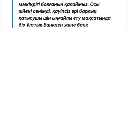
мүмкіндігі болғанын қалаймыз. Осы
жүйені сенімді, қауіпсіз әрі барлық
қатысушы үшін ыңғайлы ету мақсатында
біз Ұлттық Банкпен және банк
қауымдастығымен бірнеше жыл бойы
бірге жұмыс істедік. Ынтымақтастық
үшін Қазақстан Ұлттық Банкі мен банк
қауымдастығына, ал сенімдері үшін
сүйікті клиенттеріміз бен
серіктестерімізге алғыс білдіреміз!»
Қызметтің жұмысы туралы толық ақпаратты
Серіктестерге арналған Kaspi Гидтен
және
Клиенттерге арналған
Kaspi Гидтен
оқи
аласыз.
Kaspi.kz туралы
Kaspi.kz миссиясы – сүйікті клиенттері мен