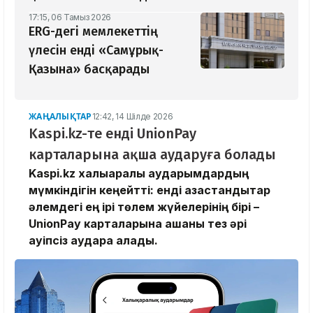
17:15, 06 Тамыз 2026
ERG-дегі мемлекеттің
үлесін енді «Самұрық-
Қазына» басқарады
ЖАҢАЛЫҚТАР
12:42, 14 Шілде 2026
Kaspi.kz-те енді UnionPay
карталарына ақша аударуға болады
Kaspi.kz халықаралық аударымдардың
мүмкіндігін кеңейтті: енді қазақстандықтар
әлемдегі ең ірі төлем жүйелерінің бірі –
UnionPay карталарына ақшаны тез әрі
қауіпсіз аудара алады.