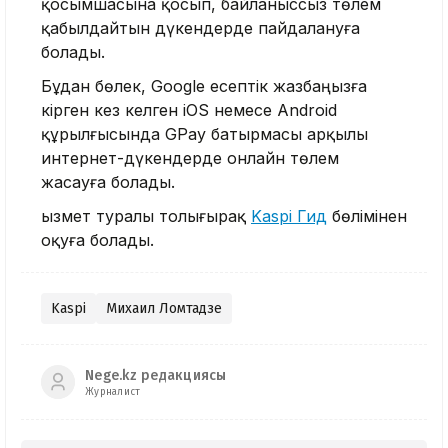
қосымшасына қосып, байланыссыз төлем
қабылдайтын дүкендерде пайдалануға
болады.
Бұдан бөлек, Google есептік жазбаңызға
кірген кез келген iOS немесе Android
құрылғысында GPay батырмасы арқылы
интернет-дүкендерде онлайн төлем
жасауға болады.
Қызмет туралы толығырақ
Kaspi Гид
бөлімінен
оқуға болады.
Kaspi
Михаил Ломтадзе
Nege.kz редакциясы
Журналист