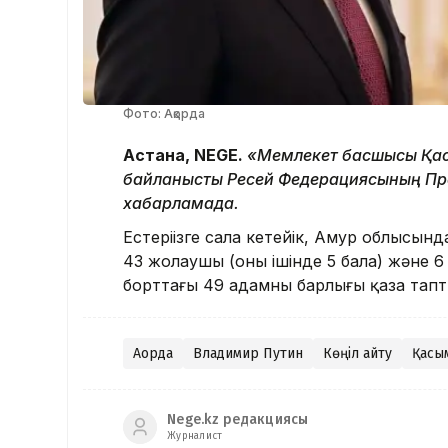
Фото: Ақорда
Астана, NEGE.
«Мемлекет басшысы Қа
байланысты Ресей Федерациясының През
хабарламада.
Естеріңізге сала кетейік, Амур облыс
43 жолаушы (оның ішінде 5 бала) және 6
борттағы 49 адамның барлығы қаза тапт
Ақорда
Владимир Путин
Көңіл айту
Қасы
Nege.kz редакциясы
Журналист