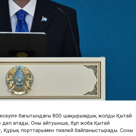
ексеуіл» бағытындағы 800 шақырымдық жолды Қытай
 деп атады. Оның айтуынша, бұл жоба Қытай
у, Құрық порттарымен тікелей байланыстырады. Соның