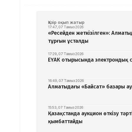
Қазір оқып жатыр
17:47, 07 Тамыз 2026
«Ресейден жеткізілген»: Алматы
тұрғын ұсталды
17:29, 07 Тамыз 2026
ЕҮАК отырысында электрондық с
16:49, 07 Тамыз 2026
Алматыдағы «Байсат» базары ау
15:53, 07 Тамыз 2026
Қазақстанда аукцион өткізу тәрт
қымбаттайды