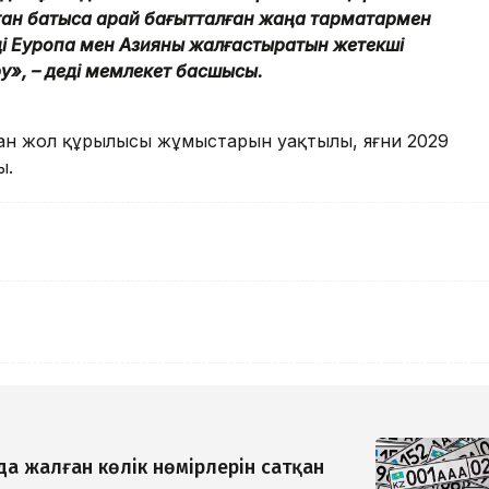
тан батысқа қарай бағытталған жаңа тармақтармен
ізді Еуропа мен Азияны жалғастыратын жетекші
ру», – деді мемлекет басшысы.
лған жол құрылысы жұмыстарын уақтылы, яғни 2029
ы.
да жалған көлік нөмірлерін сатқан