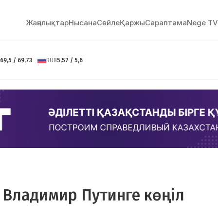
Жаңалықтар
Нысана
Сөйлe
Қаржы
Сараптама
Nege TV
69,5 / 69,73
RUB
5,57 / 5,6
 Владимир Путинге көңіл