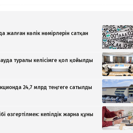
да жалған көлік нөмірлерін сатқан
ауда туралы келісімге қол қойылды
кционда 24,7 млрд теңгеге сатылды
ібі өзгертілмек: кепілдік жарна құны