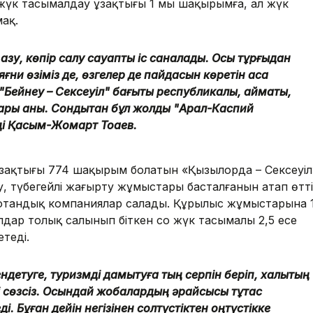
жүк тасымалдау ұзақтығы 1 мың шақырымға, ал жүк
мақ.
 қазу, көпір салу сауапты іс саналады. Осы тұрғыдан
қ, яғни өзіміз де, өзгелер де пайдасын көретін аса
ейнеу – Сексеуіл" бағыты республикалық, аймақтық,
лары анық. Сондықтан бұл жолды "Арал-Каспий
еді Қасым-Жомарт Тоқаев.
ақтығы 774 шақырым болатын «Қызылорда – Сексеуіл
, түбегейлі жаңғырту жұмыстары басталғанын атап өтті
 отандық компаниялар салады. Құрылыс жұмыстарына 
ар толық салынып біткен соң жүк тасымалы 2,5 есе
теді.
детуге, туризмді дамытуға тың серпін беріп, халықтың
рі сөзсіз. Осындай жобалардың әрқайсысы тұтас
і. Бұған дейін негізінен солтүстіктен оңтүстікке