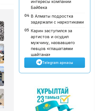
интересы компании
11:54, 07 Тамыз 2026
Байбека
Абай облысында бұрынғы
04
В Алматы подростка
жұбайын таяқпен ұрып
задержали с наркотиками
өлтірген ер адамға үкім
шықты
05
Карин заступился за
артистов и осудил
мужчину, назвавшего
певцов «глашатаями
шайтана»
Telegram арнасы