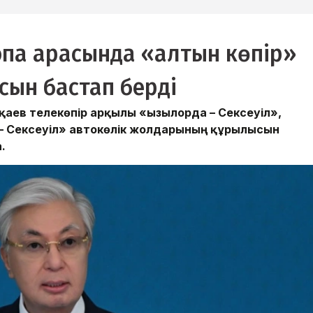
ропа арасында «алтын көпір»
ын бастап берді
ев телекөпір арқылы «Қызылорда – Сексеуіл»,
 – Сексеуіл» автокөлік жолдарының құрылысын
.