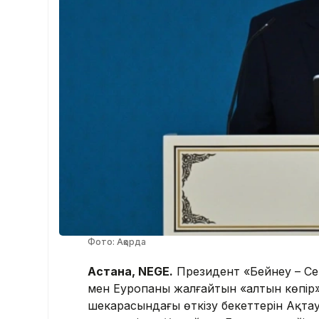
Фото: Ақорда
Астана, NEGE.
Президент «Бейнеу – С
мен Еуропаны жалғайтын «алтын көпір»
шекарасындағы өткізу бекеттерін Ақта