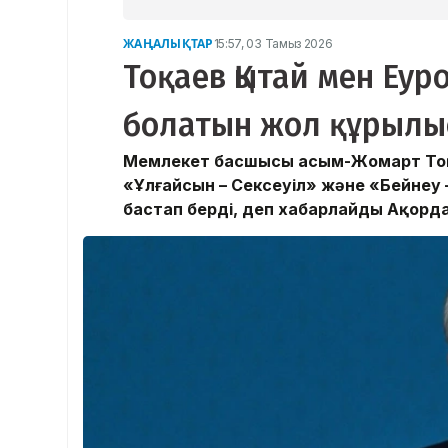
ЖАҢАЛЫҚТАР
15:57, 03 Тамыз 2026
Тоқаев Қытай мен Еу
болатын жол құрылыс
Мемлекет басшысы Қасым-Жомарт Тоқа
«Ұлғайсын – Сексеуіл» және «Бейнеу
бастап берді, деп хабарлайды Ақорда