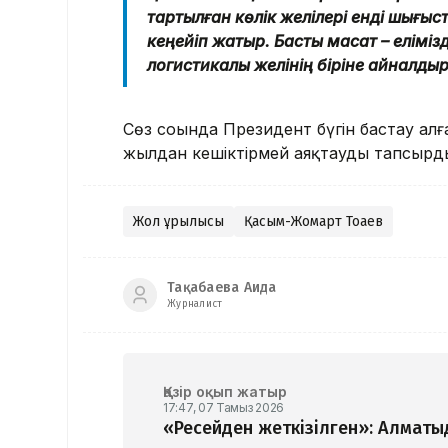
тартылған көлік желілері енді шығыс
кеңейіп жатыр. Басты мақсат – елім
логистикалық желінің біріне айналды
Сөз соңында Президент бүгін бастау а
жылдан кешіктірмей аяқтауды тапсырд
Жол құрылысы
Қасым-Жомарт Тоқаев
Тақабаева Аида
Журналист
Қазір оқып жатыр
17:47, 07 Тамыз 2026
«Ресейден жеткізілген»: Алматы