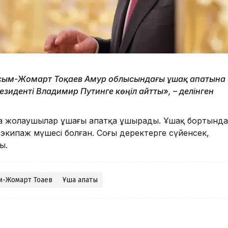
сым-Жомарт Тоқаев Амур облысындағы ұшақ апатына
иденті Владимир Путинге көңіл айтты», – делінген
ында жолаушылар ұшағы апатқа ұшырады. Ұшақ бортында
 экипаж мүшесі болған. Соңғы деректерге сүйенсек,
ы.
м-Жомарт Тоқаев
Ұшақ апаты