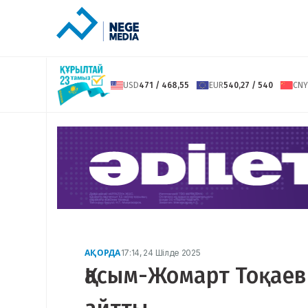
USD
471 / 468,55
EUR
540,27 / 540
CNY
АҚОРДА
17:14, 24 Шілде 2025
Қасым-Жомарт Тоқаев