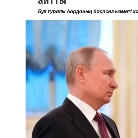
айтты
Бұл туралы Ақорданың баспсөз қызметі 