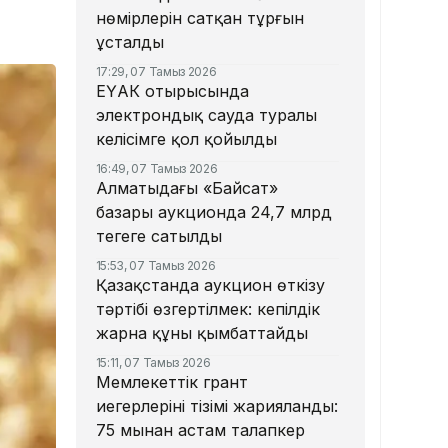
нөмірлерін сатқан тұрғын
ұсталды
17:29, 07 Тамыз 2026
ЕҮАК отырысында
электрондық сауда туралы
келісімге қол қойылды
16:49, 07 Тамыз 2026
Алматыдағы «Байсат»
базары аукционда 24,7 млрд
теңгеге сатылды
15:53, 07 Тамыз 2026
Қазақстанда аукцион өткізу
тәртібі өзгертілмек: кепілдік
жарна құны қымбаттайды
15:11, 07 Тамыз 2026
Мемлекеттік грант
иегерлерінің тізімі жарияланды:
75 мыңнан астам талапкер