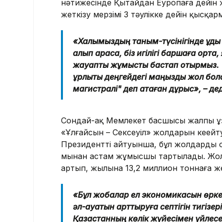
нәтижесінде Қытайдан Еуропаға дейін 
жеткізу мерзімі 3 тәулікке дейін қысқар
«Халқымыздың таным-түсінігінде құдық
алып қарасақ, біз игілігі баршаға орта
жауапты жұмысты бастап отырмыз. "Б
құрлықтық деңгейдегі маңызды жол бо
магистралі" деп атаған дұрыс», – д
Сондай-ақ Мемлекет басшысы жалпы ұз
«Ұлғайсын – Сексеуіл» жолдарын кеңейту
Президенттің айтуынша, бұл жолдарды
мыңнан астам жұмысшы тартылады. Жолд
артып, жылына 13,2 миллион тоннаға же
«Бұл жобалар ел экономикасын өркен
әл-ауқатын арттыруға септігін тигізе
Қазақстанның көлік жүйесімен үйлесед