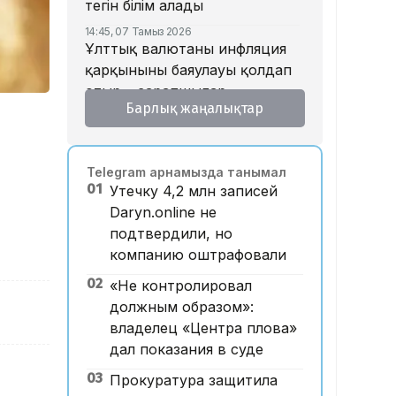
тегін білім алады
14:45, 07 Тамыз 2026
Ұлттық валютаны инфляция
қарқынының баяулауы қолдап
отыр – сарапшылар
Барлық жаңалықтар
13:30, 07 Тамыз 2026
Фельдшер Ұлдана
Мырзуанның қазасына
Telegram арнамызда танымал
қатысты іс сотқа жолданды
01
Утечку 4,2 млн записей
12:59, 07 Тамыз 2026
Daryn.online не
Абай облысы аумағындағы
подтвердили, но
орманды өрттен қорғауға 3
компанию оштрафовали
млрд теңгеден астам қаржы
бөлінді
02
«Не контролировал
должным образом»:
12:00, 07 Тамыз 2026
Футболдан ұлттық құраманы
владелец «Центра плова»
Грекия мен Арменияның
дал показания в суде
бұрынғы бас бапкері
03
Прокуратура защитила
басқаруы мүмкін