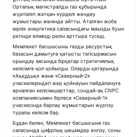
Орталық магистралды газ құбырында
жүргізіліп жатқан күрделі жөндеу
жұмыстары жөнінде айтты. Аталған жоба
өңірлік энергетика саласындағы маңызды буын
ретінде еліміздің рөлін арттыра түседі.
Мемлекет басшысының газдың ресурстық
базасын дамытуға қатысты тапсырмасын
орындау аясында бірқатар стратегиялық
келісімге қол қойылды. Олардың қатарында
«Аққұдық» және «Северный-2»
учаскелеріндегі жер қойнауын пайдалануға
арналған келісімшарттар, сондай-ақ CNPC
компаниясымен бірлесе «Северный-1»
учаскесінде барлау жұмыстарын жүргізу
туралы келісім бар.
Бұдан бөлек, Мемлекет басшысына газ
саласында цифрлық шешімдер енгізу, соның