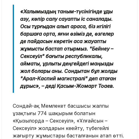
«Халқымыздың таным-түсінігінде құдық
қазу, көпір салу сауапты іс саналады.
Осы тұрғыдан алып қарасақ, біз игілігі
баршаға ортақ, яғни өзіміз де, өзгелер
де пайдасын көретін аса жауапты
жұмысты бастап отырмыз. "Бейнеу –
Сексеуіл" бағыты республикалық,
аймақтық, құрлықтық деңгейдегі маңызды
жол болары анық. Сондықтан бұл жолды
"Арал-Каспий магистралі" деп атаған
дұрыс», – деді Қасым-Жомарт Тоқаев.
Сондай-ақ Мемлекет басшысы жалпы
ұзақтығы 774 шақырым болатын
«Қызылорда – Сексеуіл», «Ұлғайсын –
Сексеуіл» жолдарын кеңейту, түбегейлі
жаңғырту жұмыстары басталғанын атап өтті.