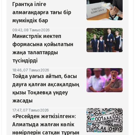
Грантқа іліге
алмағандарға тағы бір
мүмкіндік бар
09:42, 08 Тамыз 2026
Министрлік мектеп
формасына қойылатын
жаңа талаптарды
түсіндірді
18:46, 07 Тамыз 2026
Тойда уағыз айтып, басы
дауға қалған ақсақалдың
қызы Тоқаевқа үндеу
жасады
17:47, 07 Тамыз 2026
«Ресейден жеткізілген»:
Алматыда жалған көлік
нөмірлерін сатқан тұрғын