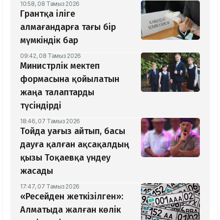
10:58, 08 Тамыз 2026
Грантқа іліге
алмағандарға тағы бір
мүмкіндік бар
09:42, 08 Тамыз 2026
Министрлік мектеп
формасына қойылатын
жаңа талаптарды
түсіндірді
18:46, 07 Тамыз 2026
Тойда уағыз айтып, басы
дауға қалған ақсақалдың
қызы Тоқаевқа үндеу
жасады
17:47, 07 Тамыз 2026
«Ресейден жеткізілген»:
Алматыда жалған көлік