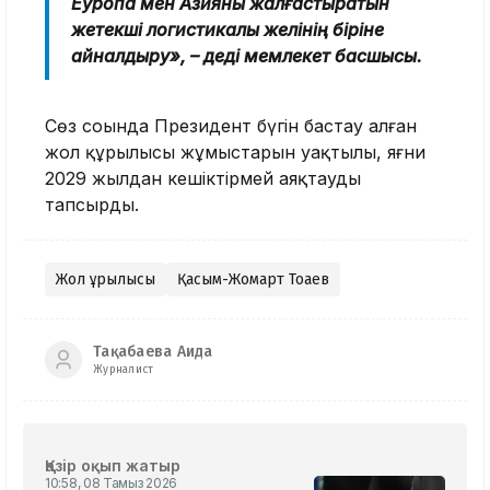
Еуропа мен Азияны жалғастыратын
жетекші логистикалық желінің біріне
айналдыру», – деді мемлекет басшысы.
Сөз соңында Президент бүгін бастау алған
жол құрылысы жұмыстарын уақтылы, яғни
2029 жылдан кешіктірмей аяқтауды
тапсырды.
Жол құрылысы
Қасым-Жомарт Тоқаев
Тақабаева Аида
Журналист
Қазір оқып жатыр
10:58, 08 Тамыз 2026