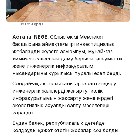
Фото: Ақорда
Астана, NEGE.
Облыс әкімі Мемлекет
басшысына аймақтағы ірі инвестициялық
жобалардың жүзеге асырылуы, мұнай-газ
химиясы саласының даму барысы, әлеуметтік
және инженерлік инфрақұрылым
нысандарының құрылысы туралы есеп берді.
Сондай-ақ экономиканы әртараптандыру,
инженерлік желілерді жаңғырту, көлік
инфрақұрылымын жақсарту және өңірдегі
экологиялық ахуалды оңалту мәселелері
қаралды.
Бұдан бөлек, республикалық деңгейде
қолдауды қажет ететін жобалар сөз болды.