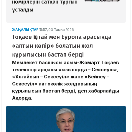
нөмірлерін сатқан тұрғын
ұсталды
ЖАҢАЛЫҚТАР
15:57, 03 Тамыз 2026
Тоқаев Қытай мен Еуропа арасында
«алтын көпір» болатын жол
құрылысын бастап берді
Мемлекет басшысы Қасым-Жомарт Тоқаев
телекөпір арқылы «Қызылорда – Сексеуіл»,
«Ұлғайсын – Сексеуіл» және «Бейнеу –
Сексеуіл» автокөлік жолдарының
құрылысын бастап берді, деп хабарлайды
Ақорда.