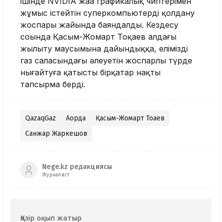
ішінде NVIDIA жаңа графикалық чиптерімен
жұмыс істейтін суперкомпьютерді қолдану
жоспары жайында баяндалды. Кездесу
соңында Қасым-Жомарт Тоқаев алдағы
жылыту маусымына дайындыққа, еліміздің
газ саласындағы әлеуетін жоспарлы түрде
нығайтуға қатысты бірқатар нақты
тапсырма берді.
QazaqGaz
Ақорда
Қасым-Жомарт Тоқаев
Санжар Жаркешов
Nege.kz редакциясы
Журналист
Қазір оқып жатыр