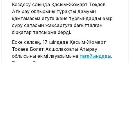
Кездесу соңында Қасым-Жомарт Тоқаев
Атырау облысының тұрақты дамуын
қамтамасыз етуге және тұрғындардың өмір
сүру сапасын жақсартуға бағытталған
бірқатар тапсырма берді.
Еске салсақ, 17 шілдеде Қасым-Жомарт
Тоқаев Болат Ақшолақовты Атырау
облысының әкімі лауазымына
тағайындады
.
Бұған дейін ол энергетика министрі,
Президенттің кеңесшісі, KAZENERGY
қауымдастығының төрағасы болған.
Атырау облысы
Болат Ақшолақов
Қасым-Жомарт Тоқаев
Nege.kz редакциясы
Журналист