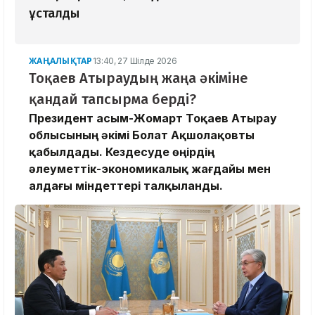
ұсталды
ЖАҢАЛЫҚТАР
13:40, 27 Шілде 2026
Тоқаев Атыраудың жаңа әкіміне
қандай тапсырма берді?
Президент Қасым-Жомарт Тоқаев Атырау
облысының әкімі Болат Ақшолақовты
қабылдады. Кездесуде өңірдің
әлеуметтік-экономикалық жағдайы мен
алдағы міндеттері талқыланды.