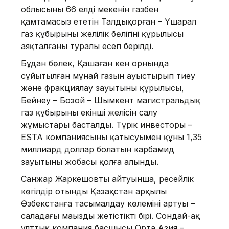
облысының 66 елді мекенін газбен
қамтамасыз ететін Талдықорған – Үшарал
газ құбырының желілік бөлігінің құрылысы
аяқталғаны туралы есеп берілді.
Бұдан бөлек, Қашаған кен орнында
сұйытылған мұнай газын ауыстырып тиеу
және фракциялау зауытының құрылысы,
Бейнеу – Бозой – Шымкент магистральдық
газ құбырының екінші желісін салу
жұмыстары басталды. Түрік инвесторы –
ESTA компаниясының қатысуымен құны 1,35
миллиард доллар болатын карбамид
зауытының жобасы қолға алынды.
Санжар Жаркешовтың айтуынша, ресейлік
көгілдір отынды Қазақстан арқылы
Өзбекстанға тасымалдау көлемінің артуы –
саладағы маңызды жетістіктің бірі. Сондай-ақ
ұлттық компания басшысы Орта Азия –