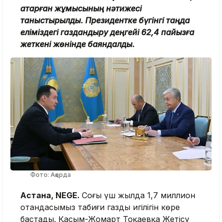
атқарған жұмысының нәтижесі
таныстырылды. Президентке бүгінгі таңда
еліміздегі газдандыру деңгейі 62,4 пайызға
жеткені жөнінде баяндалды.
Фото: Ақорда
Астана, NEGE.
Соңғы үш жылда 1,7 миллион
отандасымыз табиғи газдың игілігін көре
бастады. Қасым-Жомарт Тоқаевқа Жетісу