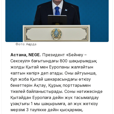
Фото: Ақорда
Астана, NEGE.
Президент «Бейнеу –
Сексеуіл» бағытындағы 800 шақырымдық
жолды Қытай мен Еуропаны жалғайтын
«алтын көпір» деп атады. Оның айтуынша,
бұл жоба Қытай шекарасындағы өткізу
бекеттерін Ақтау, Құрық порттарымен
тікелей байланыстырады. Соның нәтижесінде
Қытайдан Еуропаға дейін жүк тасымалдау
ұзақтығы 1 мың шақырымға, ал жүк жеткізу
мерзімі 3 тәулікке дейін қысқармақ.