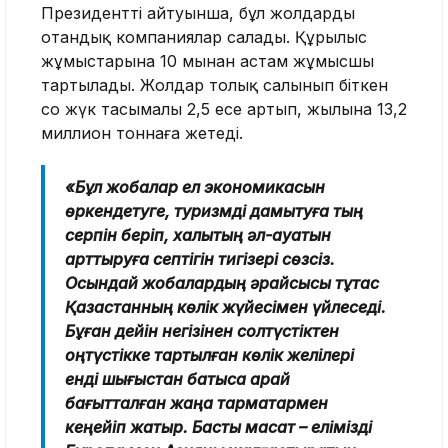
Президенттің айтуынша, бұл жолдарды
отандық компаниялар салады. Құрылыс
жұмыстарына 10 мыңнан астам жұмысшы
тартылады. Жолдар толық салынып біткен
соң жүк тасымалы 2,5 есе артып, жылына 13,2
миллион тоннаға жетеді.
«Бұл жобалар ел экономикасын
өркендетуге, туризмді дамытуға тың
серпін беріп, халықтың әл-ауқатын
арттыруға септігін тигізері сөзсіз.
Осындай жобалардың әрқайсысы тұтас
Қазақстанның көлік жүйесімен үйлеседі.
Бұған дейін негізінен солтүстіктен
оңтүстікке тартылған көлік желілері
енді шығыстан батысқа қарай
бағытталған жаңа тармақтармен
кеңейіп жатыр. Басты мақсат – елімізді