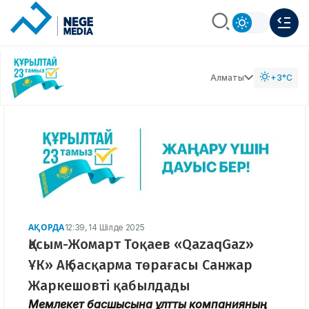
Алматы
+3°C
АҚОРДА
12:39, 14 Шілде 2025
Қасым-Жомарт Тоқаев «QazaqGaz»
ҰК» АҚ басқарма төрағасы Санжар
Жаркешовті қабылдады
Мемлекет басшысына ұлттық компанияның