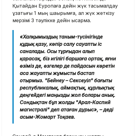
Қытайдан Еуропаға дейін жүк тасымалдау
ұзақтығы 1 мың шақырымға, ал жүк жеткізу
мерзімі 3 тәулікке дейін қысқармақ.
«Халқымыздың таным-түсінігінде
құдық қазу, көпір салу сауапты іс
саналады. Осы тұрғыдан алып
қарасақ, біз игілігі баршаға ортақ, яғни
өзіміз де, өзгелер де пайдасын көретін
аса жауапты жұмысты бастап
отырмыз. "Бейнеу – Сексеуіл" бағыты
республикалық, аймақтық, құрлықтық
деңгейдегі маңызды жол болары анық.
Сондықтан бұл жолды "Арал-Каспий
магистралі" деп атаған дұрыс», – деді
Қасым-Жомарт Тоқаев.