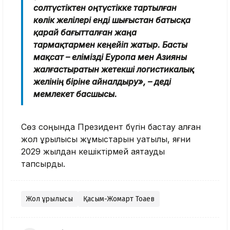
солтүстіктен оңтүстікке тартылған
көлік желілері енді шығыстан батысқа
қарай бағытталған жаңа
тармақтармен кеңейіп жатыр. Басты
мақсат – елімізді Еуропа мен Азияны
жалғастыратын жетекші логистикалық
желінің біріне айналдыру», – деді
мемлекет басшысы.
Сөз соңында Президент бүгін бастау алған
жол құрылысы жұмыстарын уақтылы, яғни
2029 жылдан кешіктірмей аяқтауды
тапсырды.
Жол құрылысы
Қасым-Жомарт Тоқаев