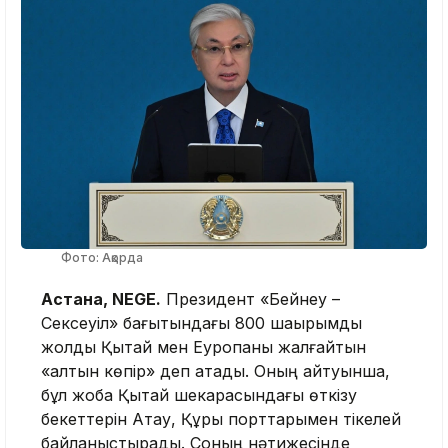
Фото: Ақорда
Астана, NEGE.
Президент «Бейнеу –
Сексеуіл» бағытындағы 800 шақырымдық
жолды Қытай мен Еуропаны жалғайтын
«алтын көпір» деп атады. Оның айтуынша,
бұл жоба Қытай шекарасындағы өткізу
бекеттерін Ақтау, Құрық порттарымен тікелей
байланыстырады. Соның нәтижесінде