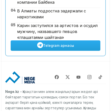
компании Байбека
04
В Алматы подростка задержали с
наркотиками
05
Карин заступился за артистов и осудил
мужчину, назвавшего певцов
«глашатаями шайтана»
Telegram арнасы
Nege.kz
– Қазақстан мен әлем жаңалықтарын жедел әрі
бейтарап тарататын қоғамдық-саяси портал. Біз тек
ақпарат беріп қана қоймай, өзекті оқиғаларға терең
сараптама мен арнайы зерттеулер ұсынамыз. Қоғамды