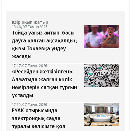
Қазір оқып жатыр
18:46, 07 Тамыз 2026
Тойда уағыз айтып, басы
дауға қалған ақсақалдың
қызы Тоқаевқа үндеу
жасады
17:47, 07 Тамыз 2026
«Ресейден жеткізілген»:
Алматыда жалған көлік
нөмірлерін сатқан тұрғын
ұсталды
17:29, 07 Тамыз 2026
ЕҮАК отырысында
электрондық сауда
туралы келісімге қол