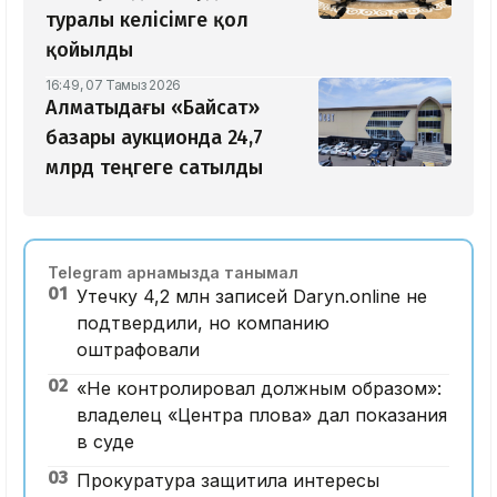
туралы келісімге қол
қойылды
16:49, 07 Тамыз 2026
Алматыдағы «Байсат»
базары аукционда 24,7
млрд теңгеге сатылды
Telegram арнамызда танымал
01
Утечку 4,2 млн записей Daryn.online не
подтвердили, но компанию
оштрафовали
02
«Не контролировал должным образом»:
владелец «Центра плова» дал показания
в суде
03
Прокуратура защитила интересы