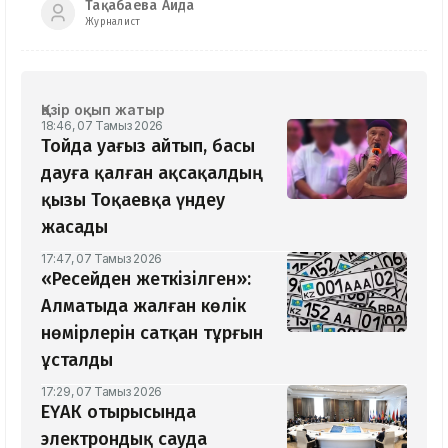
Тақабаева Аида
Журналист
Қазір оқып жатыр
18:46, 07 Тамыз 2026
Тойда уағыз айтып, басы
дауға қалған ақсақалдың
қызы Тоқаевқа үндеу
жасады
17:47, 07 Тамыз 2026
«Ресейден жеткізілген»:
Алматыда жалған көлік
нөмірлерін сатқан тұрғын
ұсталды
17:29, 07 Тамыз 2026
ЕҮАК отырысында
электрондық сауда