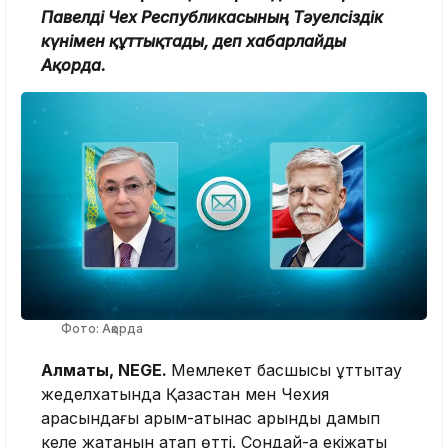
Павелді Чех Республикасының Тәуелсіздік
күнімен құттықтады, деп хабарлайды
Ақорда.
Фото: Ақорда
Алматы, NEGE.
Мемлекет басшысы құттықтау
жеделхатында Қазақстан мен Чехия
арасындағы қарым-қатынас қарқынды дамып
келе жатқанын атап өтті. Сондай-ақ екіжақты