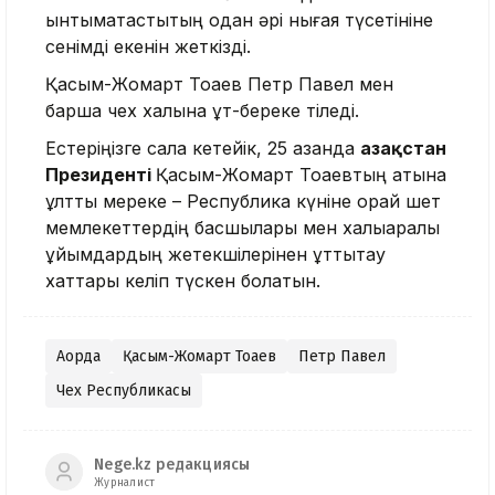
ынтымақтастықтың одан әрі нығая түсетініне
сенімді екенін жеткізді.
Қасым-Жомарт Тоқаев Петр Павел мен
барша чех халқына құт-береке тіледі.
Естеріңізге сала кетейік, 25 қазанда
Қазақстан
Президенті
Қасым-Жомарт Тоқаевтың атына
ұлттық мереке – Республика күніне орай шет
мемлекеттердің басшылары мен халықаралық
ұйымдардың жетекшілерінен құттықтау
хаттары келіп түскен болатын.
Ақорда
Қасым-Жомарт Тоқаев
Петр Павел
Чех Республикасы
Nege.kz редакциясы
Журналист