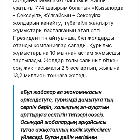
Сондай-ақ Мемлекет басшысы жалпы
ұзақтығы 774 шақырым болатын «Қызылорда
– Сексеуіл», «Ұлғайсын – Сексеуіл»
жолдарын кеңейту, түбегейлі жаңғырту
жұмыстары басталғанын атап өтті.
Президенттің айтуынша, бұл жолдарды
отандық компаниялар салады. Құрылыс
жұмыстарына 10 мыңнан астам жұмысшы
тартылады. Жолдар толық салынып біткен
соң жүк тасымалы 2,5 есе артып, жылына
13,2 миллион тоннаға жетеді.
«Бұл жобалар ел экономикасын
өркендетуге, туризмді дамытуға тың
серпін беріп, халықтың әл-ауқатын
арттыруға септігін тигізері сөзсіз.
Осындай жобалардың әрқайсысы
тұтас Қазақстанның көлік жүйесімен
үйлеседі. Бұған дейін негізінен