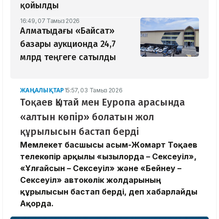
қойылды
16:49, 07 Тамыз 2026
Алматыдағы «Байсат»
базары аукционда 24,7
млрд теңгеге сатылды
ЖАҢАЛЫҚТАР
15:57, 03 Тамыз 2026
Тоқаев Қытай мен Еуропа арасында
«алтын көпір» болатын жол
құрылысын бастап берді
Мемлекет басшысы Қасым-Жомарт Тоқаев
телекөпір арқылы «Қызылорда – Сексеуіл»,
«Ұлғайсын – Сексеуіл» және «Бейнеу –
Сексеуіл» автокөлік жолдарының
құрылысын бастап берді, деп хабарлайды
Ақорда.