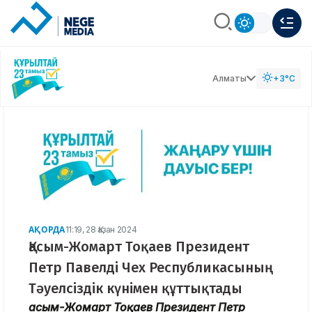
Алматы
+3°C
АҚОРДА
11:19, 28 Қазан 2024
Қасым-Жомарт Тоқаев Президент
Петр Павелді Чех Республикасының
Тәуелсіздік күнімен құттықтады
Қасым-Жомарт Тоқаев Президент Петр