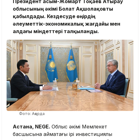
Президент Қасым-Жомарт Тоқаев Атырау
облысының әкімі Болат Ақшолақовты
қабылдады. Кездесуде өңірдің
әлеуметтік-экономикалық жағдайы мен
алдағы міндеттері талқыланды.
Фото: Ақорда
Астана, NEGE.
Облыс әкімі Мемлекет
басшысына аймақтағы ірі инвестициялық