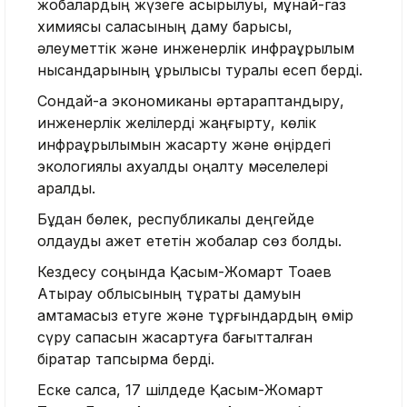
жобалардың жүзеге асырылуы, мұнай-газ
химиясы саласының даму барысы,
әлеуметтік және инженерлік инфрақұрылым
нысандарының құрылысы туралы есеп берді.
Сондай-ақ экономиканы әртараптандыру,
инженерлік желілерді жаңғырту, көлік
инфрақұрылымын жақсарту және өңірдегі
экологиялық ахуалды оңалту мәселелері
қаралды.
Бұдан бөлек, республикалық деңгейде
қолдауды қажет ететін жобалар сөз болды.
Кездесу соңында Қасым-Жомарт Тоқаев
Атырау облысының тұрақты дамуын
қамтамасыз етуге және тұрғындардың өмір
сүру сапасын жақсартуға бағытталған
бірқатар тапсырма берді.
Еске салсақ, 17 шілдеде Қасым-Жомарт