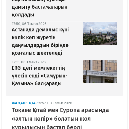
дамыту бастамаларын
қолдады
17:59, 06 Тамыз 2026
Астанада демалыс күні
көлік көп жүретін
даңғылдардың бірінде
қозғалыс шектеледі
17:15, 06 Тамыз 2026
ERG-дегі мемлекеттің
үлесін енді «Самұрық-
Қазына» басқарады
ЖАҢАЛЫҚТАР
15:57, 03 Тамыз 2026
Тоқаев Қытай мен Еуропа арасында
«алтын көпір» болатын жол
құрылысын бастап берді