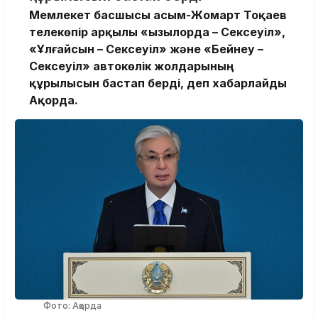
Мемлекет басшысы Қасым-Жомарт Тоқаев
телекөпір арқылы «Қызылорда – Сексеуіл»,
«Ұлғайсын – Сексеуіл» және «Бейнеу –
Сексеуіл» автокөлік жолдарының
құрылысын бастап берді, деп хабарлайды
Ақорда.
Фото: Ақорда