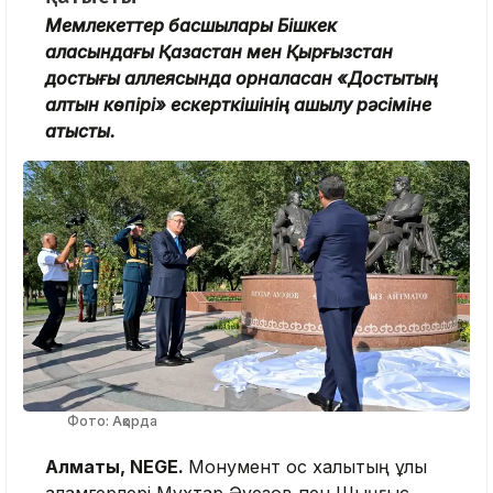
Мемлекеттер басшылары Бішкек
қаласындағы Қазақстан мен Қырғызстан
достығы аллеясында орналасқан «Достықтың
алтын көпірі» ескерткішінің ашылу рәсіміне
қатысты.
Фото: Ақорда
Алматы, NEGE.
Монумент қос халықтың ұлы