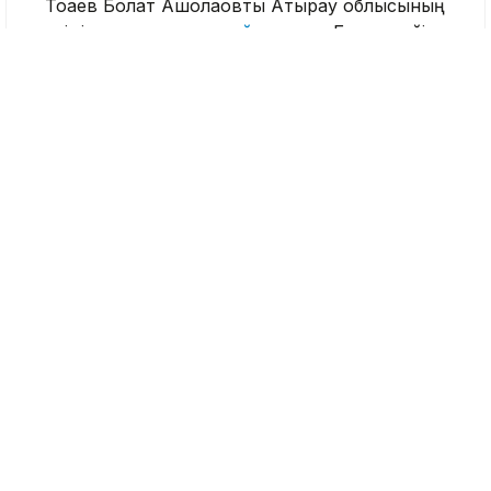
Тоқаев Болат Ақшолақовты Атырау облысының
әкімі лауазымына
тағайындады
. Бұған дейін
ол энергетика министрі, Президенттің
кеңесшісі, KAZENERGY қауымдастығының
төрағасы болған.
Атырау облысы
Болат Ақшолақов
Қасым-Жомарт Тоқаев
Nege.kz редакциясы
Журналист
Қазір оқып жатыр
21:59, 06 Тамыз 2026
Алматы прокуратурасы
журналист Алехованың