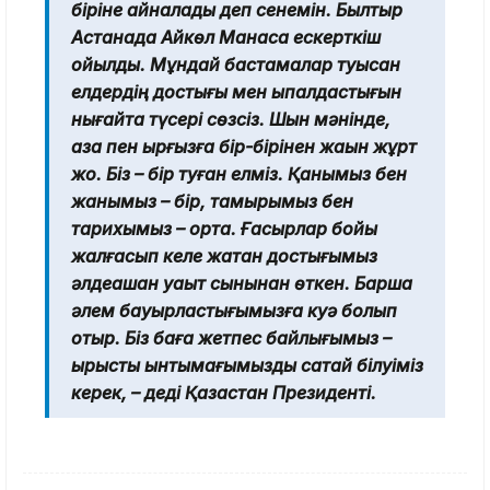
біріне айналады деп сенемін. Былтыр
Астанада Айкөл Манасқа ескерткіш
қойылды. Мұндай бастамалар туысқан
елдердің достығы мен ықпалдастығын
нығайта түсері сөзсіз. Шын мәнінде,
қазақ пен қырғызға бір-бірінен жақын жұрт
жоқ. Біз – бір туған елміз. Қанымыз бен
жанымыз – бір, тамырымыз бен
тарихымыз – ортақ. Ғасырлар бойы
жалғасып келе жатқан достығымыз
әлдеқашан уақыт сынынан өткен. Барша
әлем бауырластығымызға куә болып
отыр. Біз баға жетпес байлығымыз –
ырысты ынтымағымызды сақтай білуіміз
керек, – деді Қазақстан Президенті.