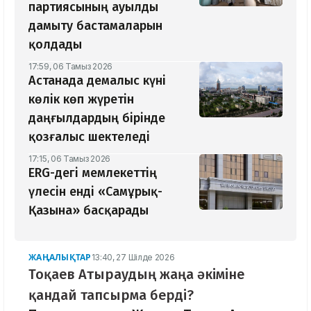
партиясының ауылды
дамыту бастамаларын
қолдады
17:59, 06 Тамыз 2026
Астанада демалыс күні
көлік көп жүретін
даңғылдардың бірінде
қозғалыс шектеледі
17:15, 06 Тамыз 2026
ERG-дегі мемлекеттің
үлесін енді «Самұрық-
Қазына» басқарады
ЖАҢАЛЫҚТАР
13:40, 27 Шілде 2026
Тоқаев Атыраудың жаңа әкіміне
қандай тапсырма берді?