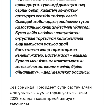
өркендетуге, туризмді дамытуға тың
серпін беріп, халықтың әл-ауқатын
арттыруға септігін тигізері сөзсіз.
Осындай жобалардың әрқайсысы тұтас
Қазақстанның көлік жүйесімен үйлеседі.
Бұған дейін негізінен солтүстіктен
оңтүстікке тартылған көлік желілері
енді шығыстан батысқа қарай
бағытталған жаңа тармақтармен
кеңейіп жатыр. Басты мақсат – елімізді
Еуропа мен Азияны жалғастыратын
жетекші логистикалық желінің біріне
айналдыру», – деді мемлекет басшысы.
Сөз соңында Президент бүгін бастау алған
жол құрылысы жұмыстарын уақтылы, яғни
2029 жылдан кешіктірмей аяқтауды
тапсырды.