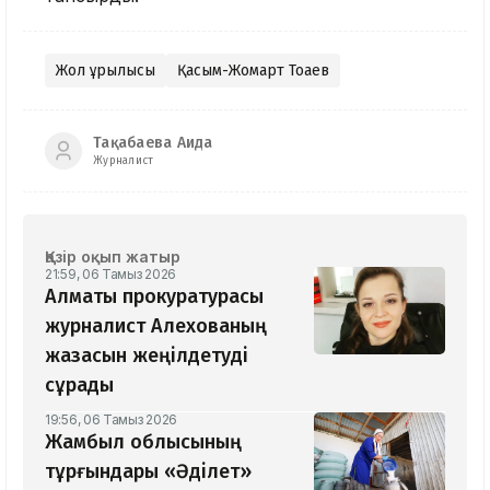
Жол құрылысы
Қасым-Жомарт Тоқаев
Тақабаева Аида
Журналист
Қазір оқып жатыр
21:59, 06 Тамыз 2026
Алматы прокуратурасы
журналист Алехованың
жазасын жеңілдетуді
сұрады
19:56, 06 Тамыз 2026
Жамбыл облысының
тұрғындары «Әділет»