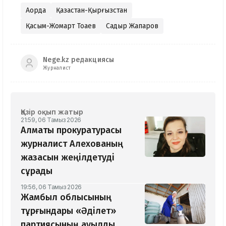
Ақорда
Қазақстан-Қырғызстан
Қасым-Жомарт Тоқаев
Садыр Жапаров
Nege.kz редакциясы
Журналист
Қазір оқып жатыр
21:59, 06 Тамыз 2026
Алматы прокуратурасы
журналист Алехованың
жазасын жеңілдетуді
сұрады
19:56, 06 Тамыз 2026
Жамбыл облысының
тұрғындары «Әділет»
партиясының ауылды