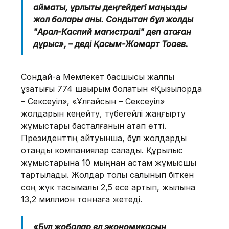
аймақтық, құрлықтық деңгейдегі маңызды
жол болары анық. Сондықтан бұл жолды
"Арал-Каспий магистралі" деп атаған
дұрыс», – деді Қасым-Жомарт Тоқаев.
Сондай-ақ Мемлекет басшысы жалпы
ұзақтығы 774 шақырым болатын «Қызылорда
– Сексеуіл», «Ұлғайсын – Сексеуіл»
жолдарын кеңейту, түбегейлі жаңғырту
жұмыстары басталғанын атап өтті.
Президенттің айтуынша, бұл жолдарды
отандық компаниялар салады. Құрылыс
жұмыстарына 10 мыңнан астам жұмысшы
тартылады. Жолдар толық салынып біткен
соң жүк тасымалы 2,5 есе артып, жылына
13,2 миллион тоннаға жетеді.
«Бұл жобалар ел экономикасын