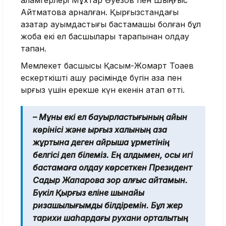
қаламгерлері Мұхтар Әуезов пен Шыңғыс
Айтматовқа арналған. Қырғызстандағы
қазақтар қауымдастығы бастамашы болған бұл
жоба екі ел басшылары тарапынан қолдау
тапқан.
Мемлекет басшысы Қасым-Жомарт Тоқаев
ескерткішті ашу рәсімінде бүгін қазақ пен
қырғыз үшін ерекше күн екенін атап өтті.
– Мұны екі ел бауырластығының айқын
көрінісі және қырғыз халқының қазақ
жұртына деген айрықша құрметінің
белгісі деп білеміз. Ең алдымен, осы игі
бастамаға қолдау көрсеткен Президент
Садыр Жапаровқа зор алғыс айтамын.
Бүкіл Қырғыз еліне шынайы
ризашылығымды білдіремін. Бұл жер
тарихи шаһардағы рухани орталықтың