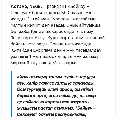
Астана, NEGE.
Президент «Бейнеу –
Сексеуіл» бағытындағы 800 шақырымдық
жолды Қытай мен Еуропаны жалғайтын
«алтын көпір» деп атады. Оның айтуынша,
бұл жоба Қытай шекарасындағы өткізу
бекеттерін Ақтау, Құрық порттарымен тікелей
байланыстырады. Соның нәтижесінде
Қытайдан Еуропаға дейін жүк тасымалдау
ұзақтығы 1 мың шақырымға, ал жүк жеткізу
мерзімі 3 тәулікке дейін қысқармақ.
«Халқымыздың таным-түсінігінде құдық
қазу, көпір салу сауапты іс саналады.
Осы тұрғыдан алып қарасақ, біз игілігі
баршаға ортақ, яғни өзіміз де, өзгелер
де пайдасын көретін аса жауапты
жұмысты бастап отырмыз. "Бейнеу –
Сексеуіл" бағыты республикалық,