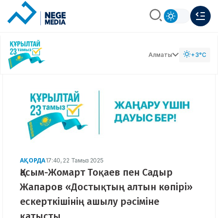
Алматы
+3°C
АҚОРДА
17:40, 22 Тамыз 2025
Қасым-Жомарт Тоқаев пен Садыр
Жапаров «Достықтың алтын көпірі»
ескерткішінің ашылу рәсіміне
қатысты