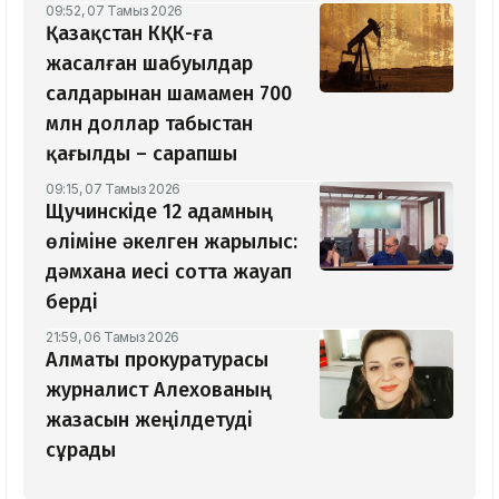
09:52, 07 Тамыз 2026
Қазақстан КҚК-ға
жасалған шабуылдар
салдарынан шамамен 700
млн доллар табыстан
қағылды – сарапшы
09:15, 07 Тамыз 2026
Щучинскіде 12 адамның
өліміне әкелген жарылыс:
дәмхана иесі сотта жауап
берді
21:59, 06 Тамыз 2026
Алматы прокуратурасы
журналист Алехованың
жазасын жеңілдетуді
сұрады