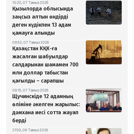
10:20, 07 Тамыз 2026
Қызылорда облысында
заңсыз алтын өндірді
деген күдікпен 13 адам
қамауға алынды
09:52, 07 Тамыз 2026
Қазақстан КҚК-ға
жасалған шабуылдар
салдарынан шамамен 700
млн доллар табыстан
қағылды – сарапшы
09:15, 07 Тамыз 2026
Щучинскіде 12 адамның
өліміне әкелген жарылыс:
дәмхана иесі сотта жауап
берді
21:59, 06 Тамыз 2026