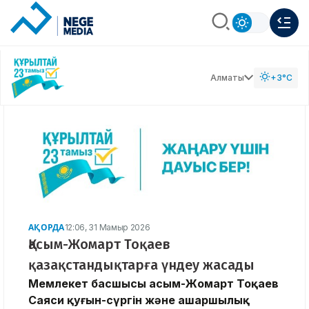
Алматы
+3°C
АҚОРДА
12:06, 31 Мамыр 2026
Қасым-Жомарт Тоқаев
қазақстандықтарға үндеу жасады
Мемлекет басшысы Қасым-Жомарт Тоқаев
Саяси қуғын-сүргін және ашаршылық