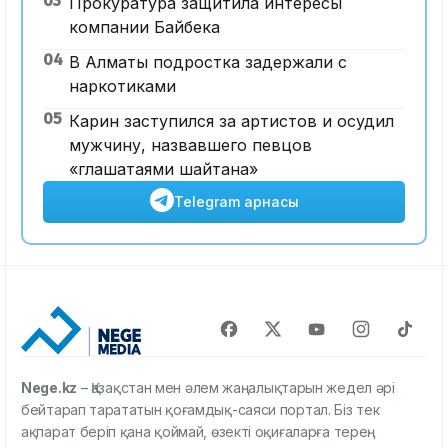
03
Прокуратура защитила интересы
компании Байбека
04
В Алматы подростка задержали с
наркотиками
05
Карин заступился за артистов и осудил
мужчину, назвавшего певцов
«глашатаями шайтана»
Telegram арнасы
Nege.kz
– Қазақстан мен әлем жаңалықтарын жедел әрі
бейтарап тарататын қоғамдық-саяси портал. Біз тек
ақпарат беріп қана қоймай, өзекті оқиғаларға терең