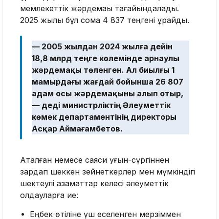
мемлекеттік жәрдемақы тағайындалады.
2025 жылы бұл сома 4 837 теңгені құрайды.
— 2005 жылдан 2024 жылға дейін
18,8 млрд теңге көлемінде арнаулы
жәрдемақы төленген. Ал биылғы 1
мамырдағы жағдай бойынша 26 807
адам осы жәрдемақыны алып отыр,
— деді министрліктің Әлеуметтік
көмек департаментінің директоры
Асқар Аймағамбетов.
Ақталған немесе саяси қуғын-сүргіннен
зардап шеккен зейнеткерлер мен мүмкіндігі
шектеулі азаматтар келесі әлеуметтік
қолдауларға ие:
Еңбек өтіліне үш еселенген мерзіммен