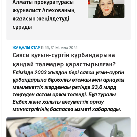
Алматы прокуратурасы
журналист Алехованың
жазасын жеңілдетуді
сұрады
ЖАҢАЛЫҚТАР
15:56, 31 Мамыр 2025
Саяси қуғын-сүргін құрбандарына
қандай төлемдер қарастырылған?
Елімізде 2003 жылдан бері саяси қуғын-сүргін
құрбандарына біржолғы өтемақы мен арнаулы
мемлекеттік жәрдемақы ретінде 23,6 млрд
теңгеден астам қаржы төленді. Бұл туралы
Еңбек және халықты әлеуметтік қорғау
министрлігінің баспасөз қызметі хабарлады.