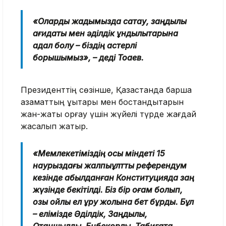
«Оларды жадымызда сақтау, заңдылық
қағидаты мен әділдік құндылықтарына
адал болу – біздің қастерлі
борышымыз», – деді Тоқаев.
Президенттің сөзінше, Қазақстанда барша
азаматтың құқықтары мен бостандықтарын
жан-жақты қорғау үшін жүйелі түрде жағдай
жасалып жатыр.
«Мемлекетіміздің осы міндеті 15
наурыздағы жалпыұлттық референдум
кезінде қабылданған Конституцияда заң
жүзінде бекітілді. Біз бір қоғам болып,
озық ойлы ел құру жолына бет бұрдық. Бұл
– елімізде Әділдік, Заңдылық,