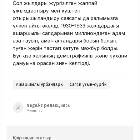
Сол жылдары жүргізілген жаппай
ұжымдастыру мен күштеп
отырықшыландыру саясаты да халқымызға
үлкен қайғы әкелді. 1930–1933 жылдардағы
ашаршылық салдарынан миллиондаған адам
қаза тауып, аман қалғандары босқын болып,
туған жерін тастап кетуге мәжбүр болды.
Бұл қазақ халқының демографиялық және рухани
дамуына орасан зиян келтірді.
Ашаршылық құрбандары
Саяси қуғын-сүргін
Nege.kz редакциясы
Журналист
Қазір оқып жатыр