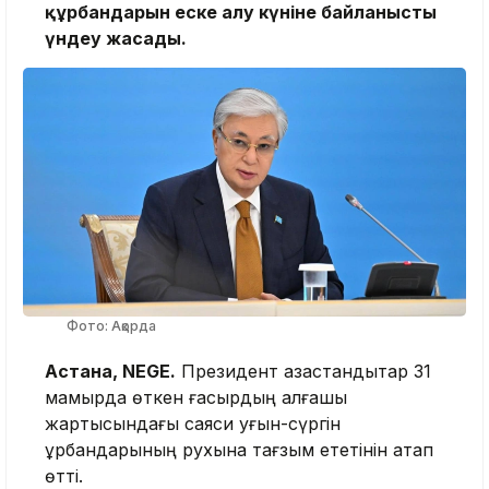
құрбандарын еске алу күніне байланысты
үндеу жасады.
Фото: Ақорда
Астана, NEGE.
Президент қазақстандықтар 31
мамырда өткен ғасырдың алғашқы
жартысындағы саяси қуғын-сүргін
құрбандарының рухына тағзым ететінін атап
өтті.