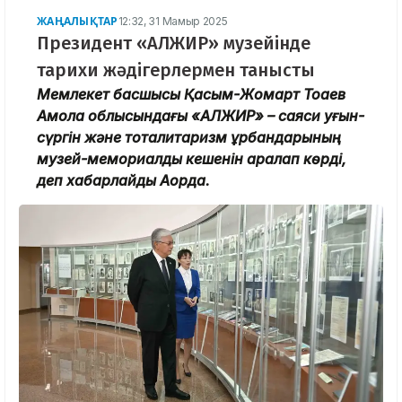
ЖАҢАЛЫҚТАР
12:32, 31 Мамыр 2025
Президент «АЛЖИР» музейінде
тарихи жәдігерлермен танысты
Мемлекет басшысы Қасым-Жомарт Тоқаев
Ақмола облысындағы «АЛЖИР» – саяси қуғын-
сүргін және тоталитаризм құрбандарының
музей-мемориалдық кешенін аралап көрді,
деп хабарлайды Ақорда.