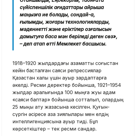
Отаншылдық, Еңбекқорлық, Табиғатқа
сүйіспеншілік қағидаттары айрықша
маңызға ие болады, сондай-ақ,
ғылымды, жоғары технологияларды,
мәдениетті және еріктілер қозғалысын
дамытуға баса мән беріледі деген сөз»,
– деп атап өтті Мемлекет басшысы.
1918–1920 жылдардағы азаматтық соғыстан
кейін басталған саяси репрессиялар
Қазақстан халқы үшін ауыр зардаптарға
әкелді. Ресми деректер бойынша, 1921–1954
жылдар аралығында 100 мыңға жуық адам
«саяси баптар» бойынша сотталып, олардың
25 мыңы ату жазасына кесілген. Қуғын-
сүргін әсіресе қазақ зиялылары мен елдің
интеллигенциясына ауыр тиді. Бұл
көрсеткіштер – тек ресми сандар.