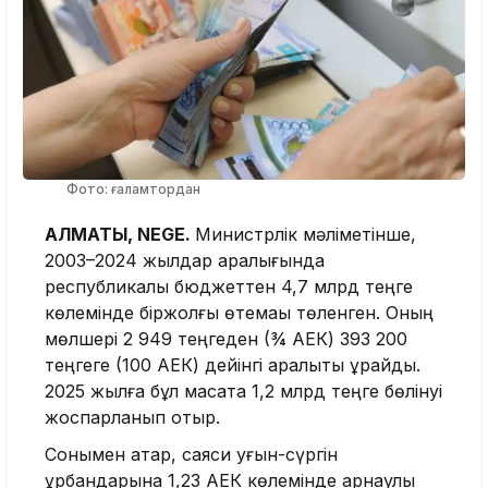
Фото: ғаламтордан
АЛМАТЫ, NEGE.
Министрлік мәліметінше,
2003–2024 жылдар аралығында
республикалық бюджеттен 4,7 млрд теңге
көлемінде біржолғы өтемақы төленген. Оның
мөлшері 2 949 теңгеден (¾ АЕК) 393 200
теңгеге (100 АЕК) дейінгі аралықты құрайды.
2025 жылға бұл мақсатқа 1,2 млрд теңге бөлінуі
жоспарланып отыр.
Сонымен қатар, саяси қуғын-сүргін
құрбандарына 1,23 АЕК көлемінде арнаулы