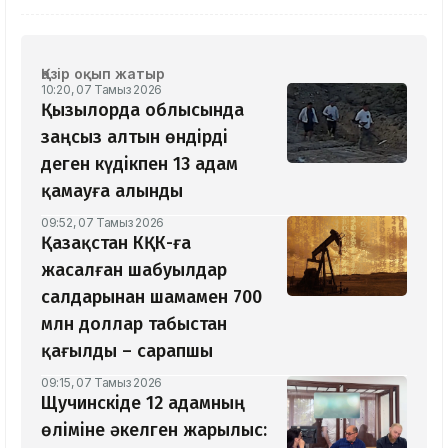
Қазір оқып жатыр
10:20, 07 Тамыз 2026
Қызылорда облысында
заңсыз алтын өндірді
деген күдікпен 13 адам
қамауға алынды
09:52, 07 Тамыз 2026
Қазақстан КҚК-ға
жасалған шабуылдар
салдарынан шамамен 700
млн доллар табыстан
қағылды – сарапшы
09:15, 07 Тамыз 2026
Щучинскіде 12 адамның
өліміне әкелген жарылыс: