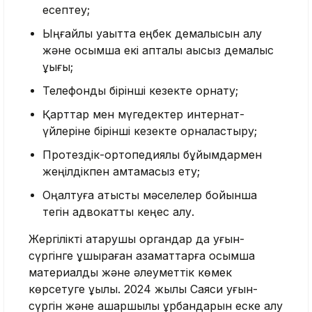
есептеу;
Ыңғайлы уақытта еңбек демалысын алу
және қосымша екі апталық ақысыз демалыс
құқығы;
Телефонды бірінші кезекте орнату;
Қарттар мен мүгедектер интернат-
үйлеріне бірінші кезекте орналастыру;
Протездік-ортопедиялық бұйымдармен
жеңілдікпен қамтамасыз ету;
Оңалтуға қатысты мәселелер бойынша
тегін адвокаттық кеңес алу.
Жергілікті атқарушы органдар да қуғын-
сүргінге ұшыраған азаматтарға қосымша
материалдық және әлеуметтік көмек
көрсетуге құқылы. 2024 жылы Саяси қуғын-
сүргін және ашаршылық құрбандарын еске алу