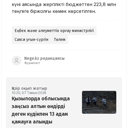
күні аясында жергілікті бюджеттен 223,8 млн
теңгеге біржолғы көмек көрсетілген.
Еңбек және әлеуметтік қорғау министрлігі
Саяси қуғын-сүргін
Төлем
Nege.kz редакциясы
Журналист
Қазір оқып жатыр
10:20, 07 Тамыз 2026
Қызылорда облысында
заңсыз алтын өндірді
деген күдікпен 13 адам
қамауға алынды