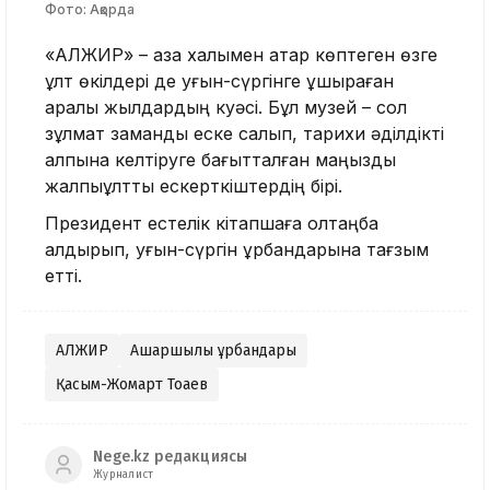
Фото: Ақорда
«АЛЖИР» – қазақ халқымен қатар көптеген өзге
ұлт өкілдері де қуғын-сүргінге ұшыраған
қаралы жылдардың куәсі. Бұл музей – сол
зұлмат заманды еске салып, тарихи әділдікті
қалпына келтіруге бағытталған маңызды
жалпыұлттық ескерткіштердің бірі.
Президент естелік кітапшаға қолтаңба
қалдырып, қуғын-сүргін құрбандарына тағзым
етті.
АЛЖИР
Ашаршылық құрбандары
Қасым-Жомарт Тоқаев
Nege.kz редакциясы
Журналист