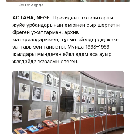
Фото: Ақорда
АСТАНА, NEGE.
Президент тоталитарлық
жүйе құрбандарының өмірінен сыр шертетін
бірегей құжаттармен, архив
материалдарымен, тұтқын әйелдердің жеке
заттарымен танысты. Мұнда 1938–1953
жылдары мыңдаған әйел адам аса ауыр
жағдайда жазасын өтеген.