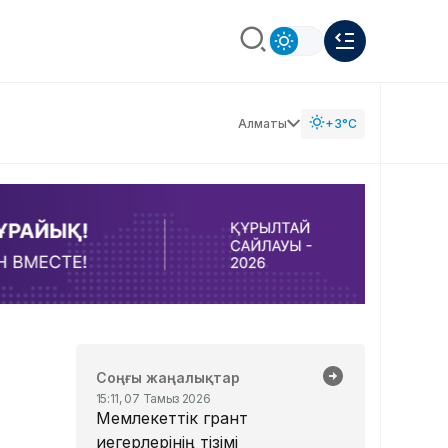
Алматы
+3°C
Соңғы жаңалықтар
15:11, 07 Тамыз 2026
Мемлекеттік грант
иегерлерінің тізімі