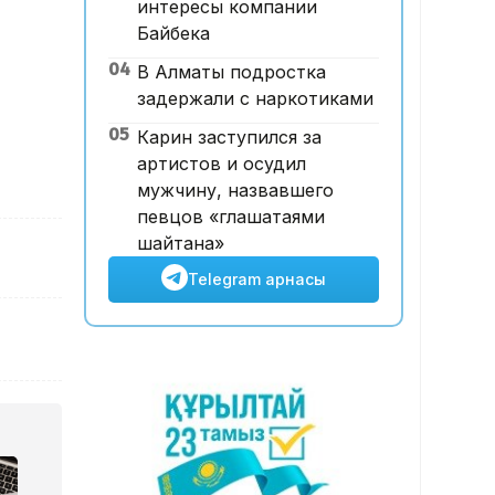
интересы компании
шабуылдар салдарынан
Байбека
шамамен 700 млн доллар
04
В Алматы подростка
табыстан қағылды – сарапшы
задержали с наркотиками
09:15, 07 Тамыз 2026
Щучинскіде 12 адамның
05
Карин заступился за
өліміне әкелген жарылыс:
артистов и осудил
дәмхана иесі сотта жауап
мужчину, назвавшего
берді
певцов «глашатаями
шайтана»
Telegram арнасы