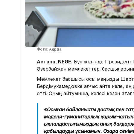
Фото: Ақорда
Астана, NEGE.
Бұл жөнінде Президент 
Әзербайжан мемлекеттері басшыларыны
Мемлекет басшысы осы маңызды Шартқ
Бердімұхамедовке алғыс айта келе, ө
өтті. Оның айтуынша, келесі кезең атал
«Осыған байланысты достық пен тату
мәдени-гуманитарлық қарым-қатына
ықпалдастығымыздың анық бағдарлар
қабылдауды ұсынамын. Өзара сенім