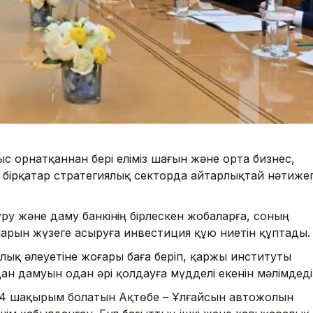
с орнатқаннан бері еліміз шағын және орта бизнес,
бірқатар стратегиялық секторда айтарлықтай нәтиже
у және даму банкінің бірлескен жобаларға, соның
арын жүзеге асыруға инвестиция құю ниетін құптады.
лық әлеуетіне жоғары баға беріп, қаржы институты
н дамуын одан әрі қолдауға мүдделі екенін мәлімдеді
4 шақырым болатын Ақтөбе – Ұлғайсын автожолын