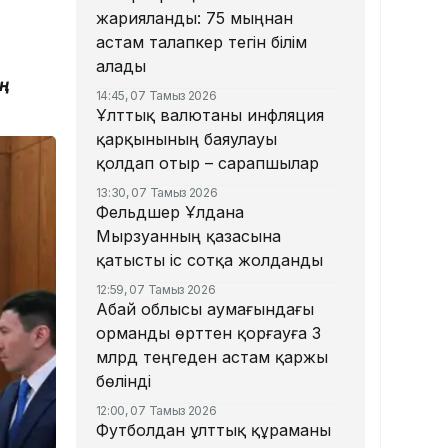
жарияланды: 75 мыңнан
астам талапкер тегін білім
алады
ың
14:45, 07 Тамыз 2026
Ұлттық валютаны инфляция
қарқынының баяулауы
қолдап отыр – сарапшылар
13:30, 07 Тамыз 2026
Фельдшер Ұлдана
Мырзуанның қазасына
қатысты іс сотқа жолданды
12:59, 07 Тамыз 2026
Абай облысы аумағындағы
орманды өрттен қорғауға 3
млрд теңгеден астам қаржы
бөлінді
12:00, 07 Тамыз 2026
Футболдан ұлттық құраманы