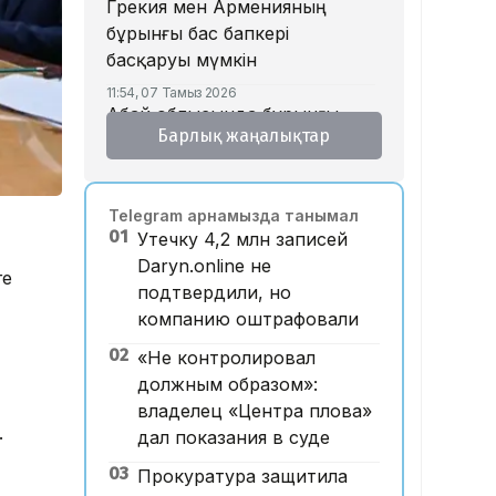
Грекия мен Арменияның
бұрынғы бас бапкері
басқаруы мүмкін
11:54, 07 Тамыз 2026
Абай облысында бұрынғы
Барлық жаңалықтар
жұбайын таяқпен ұрып
өлтірген ер адамға үкім
шықты
Telegram арнамызда танымал
11:52, 07 Тамыз 2026
01
Утечку 4,2 млн записей
Марқұм фельдшер Ұлдана
Daryn.online не
Мырзуанның жұбайы жаңа
ге
подтвердили, но
некесіне қатысты пікір
компанию оштрафовали
білдірді
02
«Не контролировал
10:20, 07 Тамыз 2026
Қызылорда облысында заңсыз
должным образом»:
алтын өндірді деген күдікпен
владелец «Центра плова»
.
13 адам қамауға алынды
дал показания в суде
09:52, 07 Тамыз 2026
03
Прокуратура защитила
Қазақстан КҚК-ға жасалған