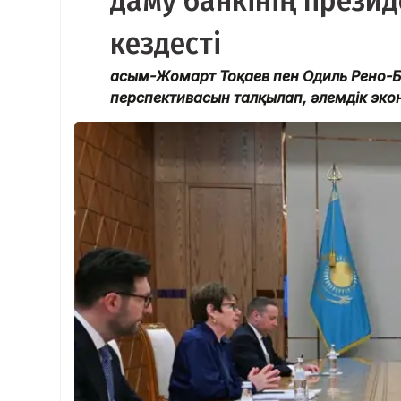
даму банкінің прези
кездесті
Қасым-Жомарт Тоқаев пен Одиль Рено-Б
перспективасын талқылап, әлемдік эко