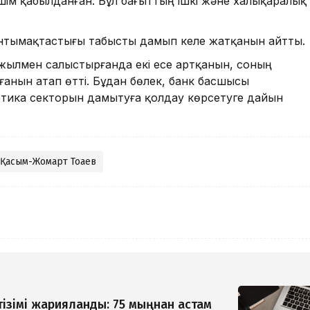
м қабылданған. Бұл бағыттың ішкі және халықаралық
ынтымақтастығы табысты дамып келе жатқанын айтты.
жылмен салыстырғанда екі есе артқанын, соның
анын атап өтті. Бұдан бөлек, банк басшысы
гетика секторын дамытуға қолдау көрсетуге дайын
Қасым-Жомарт Тоқаев
тізімі жарияланды: 75 мыңнан астам