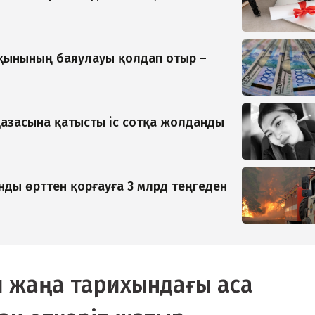
қынының баяулауы қолдап отыр –
азасына қатысты іс сотқа жолданды
ды өрттен қорғауға 3 млрд теңгеден
я жаңа тарихындағы аса