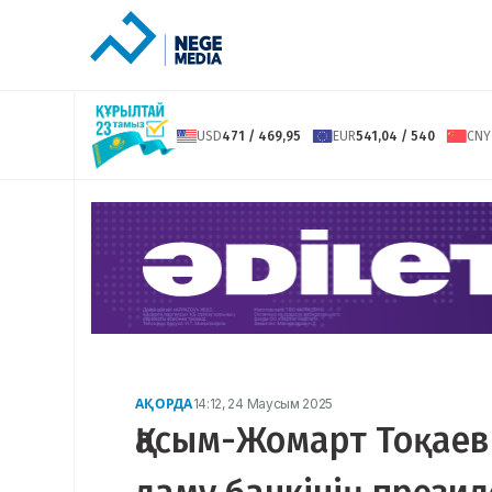
USD
471 / 469,95
EUR
541,04 / 540
CNY
АҚОРДА
14:12, 24 Маусым 2025
Қасым-Жомарт Тоқаев