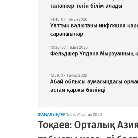
талапкер тегін білім алады
14:45, 07 Тамыз 2026
Ұлттық валютаны инфляция қар
сарапшылар
13:30, 07 Тамыз 2026
Фельдшер Ұлдана Мырзуанның қ
12:59, 07 Тамыз 2026
Абай облысы аумағындағы орман
астам қаржы бөлінді
ЖАҢАЛЫҚТАР
15:00, 31 Шілде 2026
Тоқаев: Орталық Ази