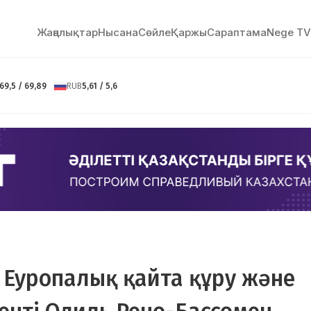
Жаңалықтар
Нысана
Сөйлe
Қаржы
Сараптама
Nege TV
69,5 / 69,89
RUB
5,61 / 5,6
 Еуропалық қайта құру және