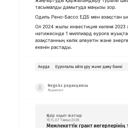
жаңғыртуды қаржыландыру туралы шеші
тасымалды дамытуда маңызы зор.
Одиль Рено-Бассо ЕҚДБ мен Қазақстан 
Ол 2024 жылы инвестиция көлемі 2023 
нәтижесінде 1 миллиард еуроға жуықтағ
Қазақстанның көлік әлеуетін және энер
екенін растады.
Ақорда
Еуропалық қайта құру және даму банкі
Nege.kz редакциясы
Журналист
Қазір оқып жатыр
15:11, 07 Тамыз 2026
Мемлекеттік грант иегерлерінің 