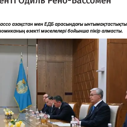
денті Одиль Рено-Бассомен
ассо Қазақстан мен ЕҚДБ арасындағы ынтымақтастықт
номиканың өзекті мәселелері бойынша пікір алмасты.