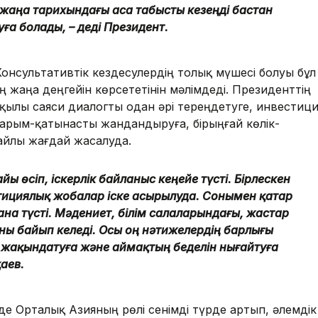
жаңа тарихындағы аса табысты кезеңді бастан
ға болады, – деді Президент.
нсультативтік кездесулердің толық мүшесі болуы бұл
жаңа деңгейін көрсететінін мәлімдеді. Президенттің
қылы саяси диалогты одан әрі тереңдетуге, инвестици
қарым-қатынасты жандандыруға, бірыңғай көлік-
айлы жағдай жасалуда.
ы өсіп, іскерлік байланыс кеңейе түсті. Бірлескен
тициялық жобалар іске асырылуда. Сонымен қатар
а түсті. Мәдениет, білім салаларындағы, жастар
ы байып келеді. Осы оң нәтижелердің барлығы
жақындатуға және аймақтың беделін нығайтуға
қаев.
е Орталық Азияның рөлі сенімді түрде артып, әлемдік