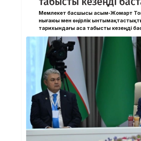
табысты кезеңді бас
Мемлекет басшысы Қасым-Жомарт Тоқа
нығаюы мен өңірлік ынтымақтастық
тарихындағы аса табысты кезеңді ба