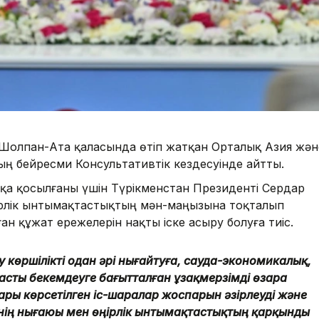
Шолпан-Ата қаласында өтіп жатқан Орталық Азия жән
ң бейресми Консультативтік кездесуінде айтты.
а қосылғаны үшін Түрікменстан Президенті Сердар
ңірлік ынтымақтастықтың мән-маңызына тоқталып
ған құжат ережелерін нақты іске асыру болуға тиіс.
 көршілікті одан әрі нығайтуға, сауда-экономикалық,
сты бекемдеуге бағытталған ұзақмерзімді өзара
ы көрсетілген іс-шаралар жоспарын әзірлеуді және
нің нығаюы мен өңірлік ынтымақтастықтың қарқынды