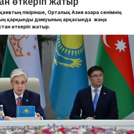
тан өткеріп жатыр
евтың пікірінше, Орталық Азия өзара сенімнің
тың қарқынды дамуының арқасында жаңа
стан өткеріп жатыр.