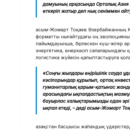
дамуының арқасында Орталық Азия 
өткеріп жатыр деп нық сеніммен айту
Қасым-Жомарт Тоқаев Әзербайжанның Ко
форматты нығайтудағы оң эволюцияның 
пайымдауынша, бірлескен күш-жігер ар
энергетика, өнеркәсіп салаларындағы 
логистика жүйесін қалыптастыруға қол
«Соңғы жылдары өңірішілік сауда ұдай
кәсіпорындар құрылып, ортақ инвес
гуманитарлық қарым-қатынас жандан
арасындағы ықпалдастықтың мазмұн
бауырлас халықтарымызды одан әрі 
ықпал етеді, – деді Қасым-Жомарт То
Қазақстан басшысы
жаһандық үдерістерд