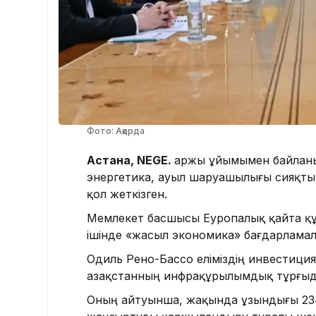
Фото: Ақорда
Астана, NEGE.
Қаржы ұйымымен байланы
энергетика, ауыл шаруашылығы сияқты 
қол жеткізген.
Мемлекет басшысы Еуропалық қайта құр
ішінде «жасыл экономика» бағдарламал
Одиль Рено-Бассо еліміздің инвестиция
Қазақстанның инфрақұрылымдық тұрғыда
Оның айтуынша, жақында ұзындығы 23