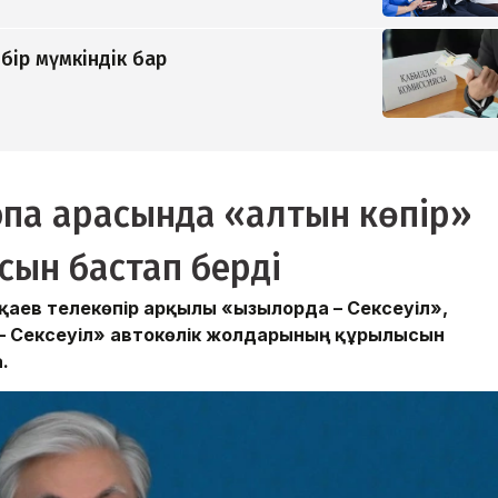
бір мүмкіндік бар
ропа арасында «алтын көпір»
ын бастап берді
ев телекөпір арқылы «Қызылорда – Сексеуіл»,
 – Сексеуіл» автокөлік жолдарының құрылысын
.