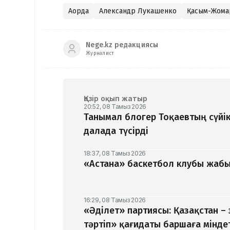
Ақорда
Александр Лукашенко
Қасым-Жомар
Nege.kz редакциясы
Журналист
Қазір оқып жатыр
20:52, 08 Тамыз 2026
Танымал блогер Тоқаевтың сүйік
далада түсірді
18:37, 08 Тамыз 2026
«Астана» баскетбол клубы жабыл
16:29, 08 Тамыз 2026
«Әділет» партиясы: Қазақстан –
тәртіп» қағидаты баршаға мінде