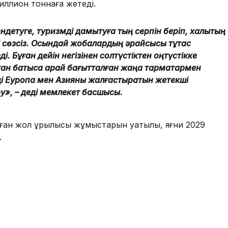
иллион тоннаға жетеді.
детуге, туризмді дамытуға тың серпін беріп, халықтың
рі сөзсіз. Осындай жобалардың әрқайсысы тұтас
і. Бұған дейін негізінен солтүстіктен оңтүстікке
тан батысқа қарай бағытталған жаңа тармақтармен
ізді Еуропа мен Азияны жалғастыратын жетекші
ру», – деді мемлекет басшысы.
ған жол құрылысы жұмыстарын уақтылы, яғни 2029
.