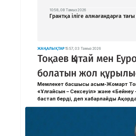
10:58, 08 Тамыз 2026
Грантқа іліге алмағандарға тағы 
ЖАҢАЛЫҚТАР
15:57, 03 Тамыз 2026
Тоқаев Қытай мен Еу
болатын жол құрылыс
Мемлекет басшысы Қасым-Жомарт Тоқа
«Ұлғайсын – Сексеуіл» және «Бейнеу
бастап берді, деп хабарлайды Ақорда