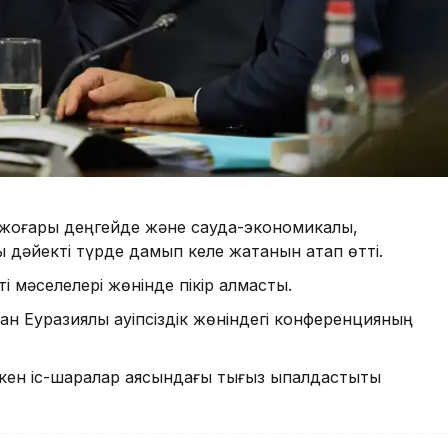
 жоғары деңгейде және сауда-экономикалық,
 дәйекті түрде дамып келе жатқанын атап өтті.
ті мәселелері жөнінде пікір алмасты.
ан Еуразиялық қауіпсіздік жөніндегі конференцияның
ен іс-шаралар аясындағы тығыз ықпалдастықты