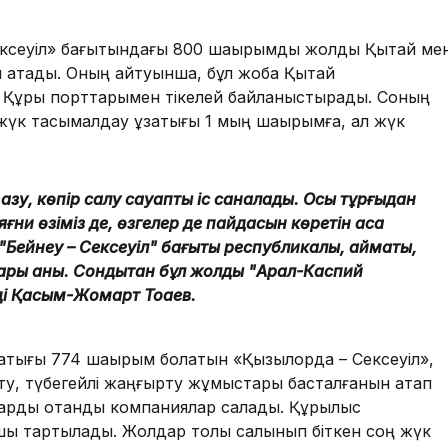
ксеуіл» бағытындағы 800 шақырымдық жолды Қытай ме
п атады. Оның айтуынша, бұл жоба Қытай
, Құрық порттарымен тікелей байланыстырады. Соның
жүк тасымалдау ұзақтығы 1 мың шақырымға, ал жүк
 қазу, көпір салу сауапты іс саналады. Осы тұрғыдан
қ, яғни өзіміз де, өзгелер де пайдасын көретін аса
ейнеу – Сексеуіл" бағыты республикалық, аймақтық,
лары анық. Сондықтан бұл жолды "Арал-Каспий
еді Қасым-Жомарт Тоқаев.
қтығы 774 шақырым болатын «Қызылорда – Сексеуіл»,
ту, түбегейлі жаңғырту жұмыстары басталғанын атап
дарды отандық компаниялар салады. Құрылыс
 тартылады. Жолдар толық салынып біткен соң жүк