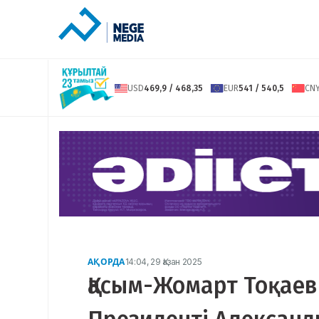
USD
469,9 / 468,35
EUR
541 / 540,5
CN
АҚОРДА
14:04, 29 Қазан 2025
Қасым-Жомарт Тоқаев