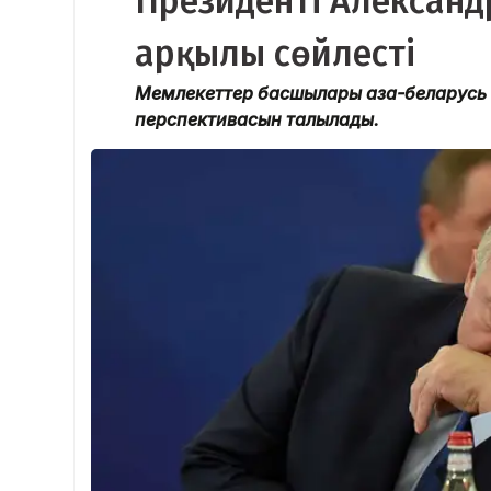
Президенті Алексан
арқылы сөйлесті
Мемлекеттер басшылары қазақ-беларусь 
перспективасын талқылады.