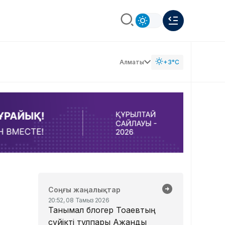
Алматы
+3°C
Соңғы жаңалықтар
20:52, 08 Тамыз 2026
Танымал блогер Тоқаевтың
сүйікті тұлпары Ақжанды