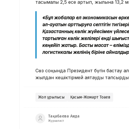
тасымалы 2,5 есе артып, жылына 13,2 м
«Бұл жобалар ел экономикасын өркен
әл-ауқатын арттыруға септігін тигізе
Қазақстанның көлік жүйесімен үйлесед
тартылған көлік желілері енді шығыс
кеңейіп жатыр. Басты мақсат – елім
логистикалық желінің біріне айналды
Сөз соңында Президент бүгін бастау ал
жылдан кешіктірмей аяқтауды тапсырды
Жол құрылысы
Қасым-Жомарт Тоқаев
Тақабаева Аида
Журналист