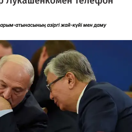
др Лукашенкомен телефон
қарым-қатынасының қазіргі жай-күйі мен даму