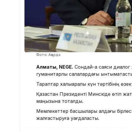
Фото: Ақорда
Алматы, NEGE.
Сондай-ақ саяси диалог
гуманитарлық салалардағы ынтымақтастық
Тараптар халықаралық күн тәртібінің өзек
Қазақстан Президенті Минскіде өтіп жатқ
маңызына тоқталды.
Мемлекеттер басшылары алдағы бірлеск
жалғастыруға уағдаласты.