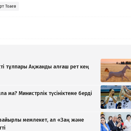
т Тоқаев
ті тұлпары Ақжанды алғаш рет кең
а ма? Министрлік түсініктеме берді
 зайырлы мемлекет, ал «Заң және
тті