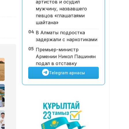
артистов и осудил
жарна құны қымбаттайды
мужчину, назвавшего
певцов «глашатаями
шайтана»
04
В Алматы подростка
задержали с наркотиками
05
Премьер-министр
Армении Никол Пашинян
подал в отставку
Telegram арнасы