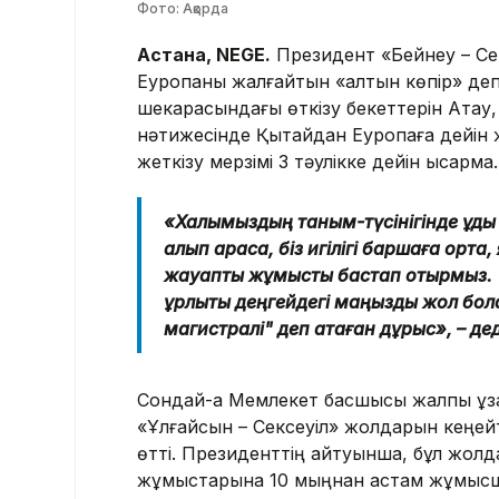
Фото: Ақорда
Астана, NEGE.
Президент «Бейнеу – Се
Еуропаны жалғайтын «алтын көпір» де
шекарасындағы өткізу бекеттерін Ақтау
нәтижесінде Қытайдан Еуропаға дейін 
жеткізу мерзімі 3 тәулікке дейін қысқармақ.
«Халқымыздың таным-түсінігінде құдық
алып қарасақ, біз игілігі баршаға орта
жауапты жұмысты бастап отырмыз. "Б
құрлықтық деңгейдегі маңызды жол бо
магистралі" деп атаған дұрыс», – д
Сондай-ақ Мемлекет басшысы жалпы ұза
«Ұлғайсын – Сексеуіл» жолдарын кеңей
өтті. Президенттің айтуынша, бұл жол
жұмыстарына 10 мыңнан астам жұмысшы