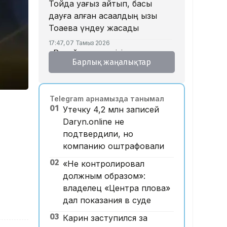
Тойда уағыз айтып, басы
дауға қалған ақсақалдың қызы
Тоқаевқа үндеу жасады
17:47, 07 Тамыз 2026
«Ресейден жеткізілген»:
Барлық жаңалықтар
Алматыда жалған көлік
нөмірлерін сатқан тұрғын
ұсталды
Telegram арнамызда танымал
17:29, 07 Тамыз 2026
01
Утечку 4,2 млн записей
ЕҮАК отырысында
Daryn.online не
электрондық сауда туралы
подтвердили, но
келісімге қол қойылды
компанию оштрафовали
16:49, 07 Тамыз 2026
02
Алматыдағы «Байсат»
«Не контролировал
базары аукционда 24,7 млрд
должным образом»:
теңгеге сатылды
владелец «Центра плова»
дал показания в суде
15:53, 07 Тамыз 2026
Қазақстанда аукцион өткізу
03
Карин заступился за
тәртібі өзгертілмек: кепілдік