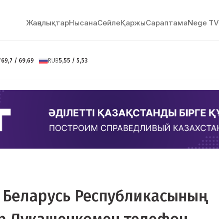
Жаңалықтар
Нысана
Сөйлe
Қаржы
Сараптама
Nege TV
Y
69,7 / 69,69
RUB
5,55 / 5,53
 Беларусь Республикасының