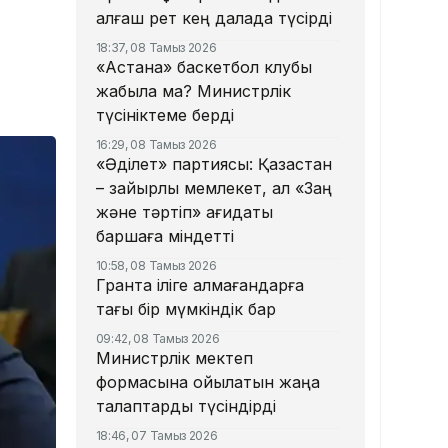
алғаш рет кең далада түсірді
18:37, 08 Тамыз 2026
«Астана» баскетбол клубы
жабыла ма? Министрлік
түсініктеме берді
16:29, 08 Тамыз 2026
«Әділет» партиясы: Қазақстан
– зайырлы мемлекет, ал «Заң
және тәртіп» қағидаты
баршаға міндетті
10:58, 08 Тамыз 2026
Грантқа іліге алмағандарға
тағы бір мүмкіндік бар
09:42, 08 Тамыз 2026
Министрлік мектеп
формасына қойылатын жаңа
талаптарды түсіндірді
18:46, 07 Тамыз 2026