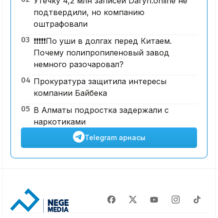
Утечку 4,2 млн записей Daryn.online не
подтвердили, но компанию
оштрафовали
03
❗️❗️❗️❗️❗️По уши в долгах перед Китаем.
Почему полипропиленовый завод
немного разочаровал?
04
Прокуратура защитила интересы
компании Байбека
05
В Алматы подростка задержали с
наркотиками
Telegram арнасы