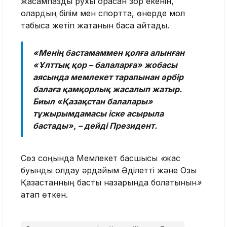
жасампаздық рухы орасан зор екенін,
олардың білім мен спортта, өнерде мол
табысқа жетіп жатқанын баса айтады.
«Менің бастамаммен қолға алынған
«Ұлттық қор – балаларға» жобасы
аясында мемлекет тарапынан әрбір
балаға қамқорлық жасалып жатыр.
Биыл «Қазақстан балалары»
тұжырымдамасы іске асырыла
бастады», – дейді Президент.
Сөз соңында Мемлекет басшысы
«
жас
буынды қолдау әрдайым Әділетті және Озық
Қазақстанның басты назарында болатынын
»
атап өткен.