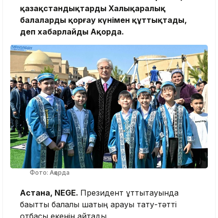
қазақстандықтарды Халықаралық
балаларды қорғау күнімен құттықтады,
деп хабарлайды Ақорда.
Фото: Ақорда
Астана, NEGE.
Президент құттықтауында
бақытты балалық шақтың арқауы тату-тәтті
отбасы екенін айтады.