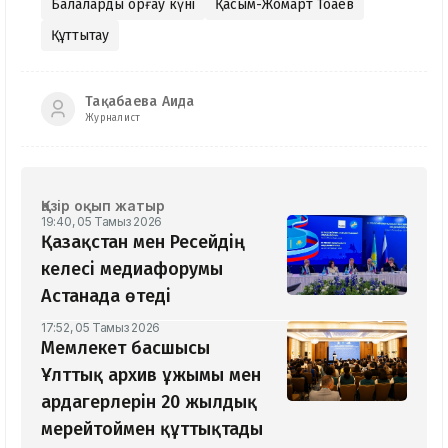
Балаларды қорғау күні
Қасым-Жомарт Тоқаев
Құттықтау
Тақабаева Аида
Журналист
Қазір оқып жатыр
19:40, 05 Тамыз 2026
Қазақстан мен Ресейдің
келесі медиафорумы
Астанада өтеді
17:52, 05 Тамыз 2026
Мемлекет басшысы
Ұлттық архив ұжымы мен
ардагерлерін 20 жылдық
мерейтоймен құттықтады