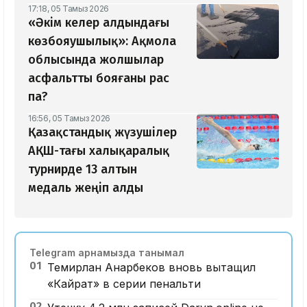
17:18, 05 Тамыз 2026
«Әкім келер алдындағы
көзбояушылық»: Ақмола
облысында жолшылар
асфальтты бояғаны рас
па?
16:56, 05 Тамыз 2026
Қазақстандық жүзушілер
АҚШ-тағы халықаралық
турнирде 13 алтын
медаль жеңіп алды
Telegram арнамызда танымал
01
Темирлан Анарбеков вновь вытащил
«Кайрат» в серии пенальти
02