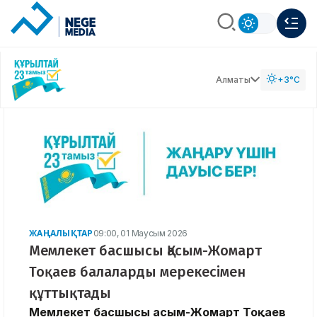
Алматы
+3°C
ЖАҢАЛЫҚТАР
09:00, 01 Маусым 2026
Мемлекет басшысы Қасым-Жомарт
Тоқаев балаларды мерекесімен
құттықтады
Мемлекет басшысы Қасым-Жомарт Тоқаев