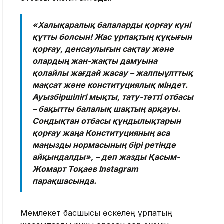
«Халықаралық балаларды қорғау күні
құтты болсын! Жас ұрпақтың құқығын
қорғау, денсаулығын сақтау және
олардың жан-жақты дамуына
қолайлы жағдай жасау – жалпыұлттық
мақсат және конституциялық міндет.
Ауызбіршілігі мықты, тату-тәтті отбасы
– бақытты балалық шақтың арқауы.
Сондықтан отбасы құндылықтарын
қорғау жаңа Конституцияның аса
маңызды нормасының бірі ретінде
айқындалды», – деп жазды Қасым-
Жомарт Тоқаев Instagram
парақшасында.
Мемлекет басшысы өскелең ұрпақтың