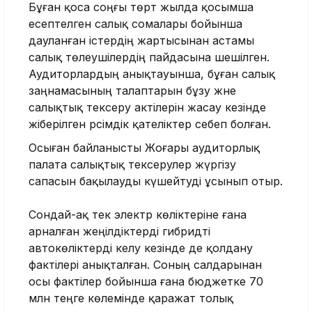
Бұған қоса соңғы төрт жылда қосымша
есептелген салық сомалары бойынша
дауланған істердің жартысынан астамы
салық төлеушілердің пайдасына шешілген.
Аудиторлардың анықтауынша, бұған салық
заңнамасының талаптарын бұзу және
салықтық тексеру актілерін жасау кезінде
жіберілген рәсімдік қателіктер себеп болған.
Осыған байланысты Жоғары аудиторлық
палата салықтық тексерулер жүргізу
сапасын бақылауды күшейтуді ұсынып отыр.
Сондай-ақ тек электр көліктеріне ғана
арналған жеңілдіктерді гибридті
автокөліктерді әкелу кезінде де қолдану
фактілері анықталған. Соның салдарынан
осы фактілер бойынша ғана бюджетке 70
млн теңге көлемінде қаражат толық