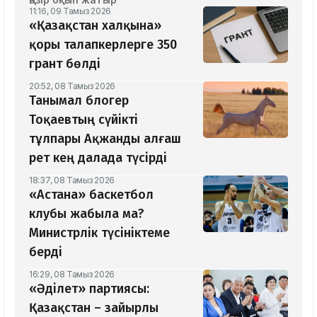
11:16, 09 Тамыз 2026
«Қазақстан халқына»
қоры талапкерлерге 350
грант бөлді
20:52, 08 Тамыз 2026
Танымал блогер
Тоқаевтың сүйікті
тұлпары Ақжанды алғаш
рет кең далада түсірді
18:37, 08 Тамыз 2026
«Астана» баскетбол
клубы жабыла ма?
Министрлік түсініктеме
берді
16:29, 08 Тамыз 2026
«Әділет» партиясы:
Қазақстан – зайырлы