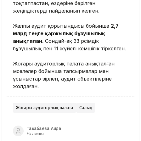
тоқтатпастан, өздеріне берілген
жеңілдіктерді пайдаланып келген.
Жалпы аудит қорытындысы бойынша
2,7
млрд теңге қаржылық бұзушылық
анықталған.
Сондай-ақ 33 рәсімдік
бұзушылық пен 11 жүйелі кемшілік тіркелген.
Жоғары аудиторлық палата анықталған
мәселелер бойынша тапсырмалар мен
ұсыныстар әзірлеп, аудит объектілеріне
жолдаған.
Жоғары аудиторлық палата
Салық
Тақабаева Аида
Журналист