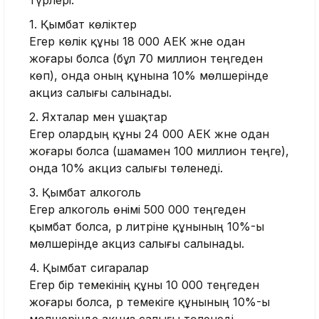
түрлері:
1. Қымбат көліктер
Егер көлік құны 18 000 АЕК және одан
жоғары болса (бұл 70 миллион теңгеден
көп), онда оның құнына 10% мөлшерінде
акциз салығы салынады.
2. Яхталар мен ұшақтар
Егер олардың құны 24 000 АЕК және одан
жоғары болса (шамамен 100 миллион теңге),
онда 10% акциз салығы төленеді.
3. Қымбат алкоголь
Егер алкоголь өнімі 500 000 теңгеден
қымбат болса, әр литріне құнының 10%-ы
мөлшерінде акциз салығы салынады.
4. Қымбат сигаралар
Егер бір темекінің құны 10 000 теңгеден
жоғары болса, әр темекіге құнының 10%-ы