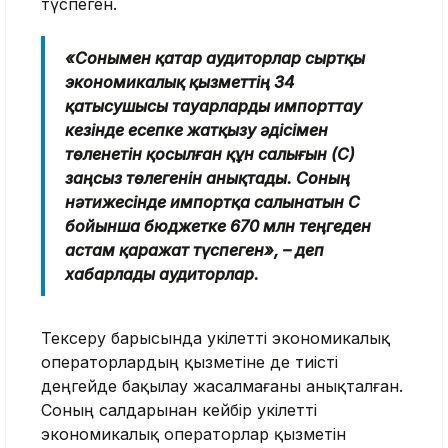
түспеген.
«Сонымен қатар аудиторлар сыртқы
экономикалық қызметтің 34
қатысушысы тауарларды импорттау
кезінде есепке жатқызу әдісімен
төленетін қосылған құн салығын (ҚҚС)
заңсыз төлегенін анықтады. Соның
нәтижесінде импортқа салынатын ҚҚС
бойынша бюджетке 670 млн теңгеден
астам қаражат түспеген», – деп
хабарлады аудиторлар.
Тексеру барысында уәкілетті экономикалық
операторлардың қызметіне де тиісті
деңгейде бақылау жасалмағаны анықталған.
Соның салдарынан кейбір уәкілетті
экономикалық операторлар қызметін