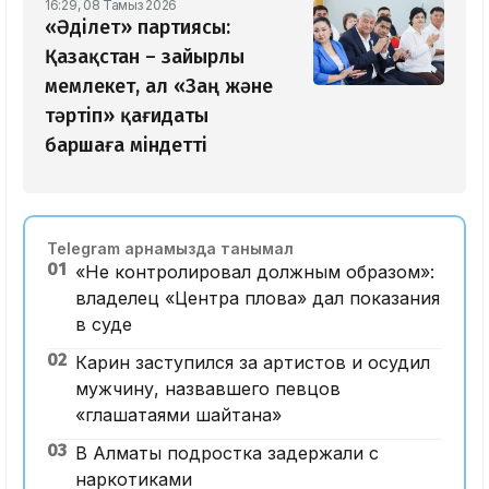
16:29, 08 Тамыз 2026
«Әділет» партиясы:
Қазақстан – зайырлы
мемлекет, ал «Заң және
тәртіп» қағидаты
баршаға міндетті
Telegram арнамызда танымал
01
«Не контролировал должным образом»:
владелец «Центра плова» дал показания
в суде
02
Карин заступился за артистов и осудил
мужчину, назвавшего певцов
«глашатаями шайтана»
03
В Алматы подростка задержали с
наркотиками