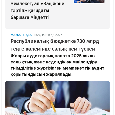
мемлекет, ал «Заң және
тәртіп» қағидаты
баршаға міндетті
ЖАҢАЛЫҚТАР
11:27, 15 Шілде 2026
Республикалық бюджетке 730 млрд
теңге көлемінде салық кем түскен
Жоғары аудиторлық палата 2025 жылғы
салықтық және кедендік әкімшілендіру
тиімділігіне жүргізілген мемлекеттік аудит
қорытындысын жариялады.