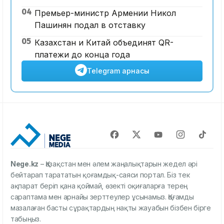
04
Премьер-министр Армении Никол
Пашинян подал в отставку
05
Казахстан и Китай объединят QR-
платежи до конца года
Telegram арнасы
Nege.kz
– Қазақстан мен әлем жаңалықтарын жедел әрі
бейтарап тарататын қоғамдық-саяси портал. Біз тек
ақпарат беріп қана қоймай, өзекті оқиғаларға терең
сараптама мен арнайы зерттеулер ұсынамыз. Қоғамды
мазалаған басты сұрақтардың нақты жауабын бізбен бірге
табыңыз.