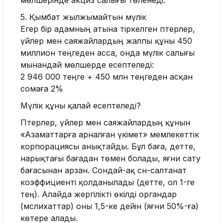
мөлшерінде акциз салығы төленеді.
5. Қымбат жылжымайтын мүлік
Егер бір адамның атына тіркелген пәтерлер,
үйлер мен саяжайлардың жалпы құны 450
миллион теңгеден асса, онда мүлік салығы
мынандай мөлшерде есептеледі:
2 946 000 теңге + 450 млн теңгеден асқан
сомаға 2%
Мүлік құны қалай есептеледі?
Пәтерлер, үйлер мен саяжайлардың құнын
«Азаматтарға арналған үкімет» мемлекеттік
корпорациясы анықтайды.
Бұл баға, әдетте,
нарықтағы бағадан төмен болады, яғни сату
бағасынан арзан.
Сондай-ақ сән-салтанат
коэффициенті қолданылады (әдетте, ол 1-ге
тең).
Алайда жергілікті өкілді органдар
(мәслихаттар) оны 1,5-ке дейін (яғни 50%-ға)
көтере алады.