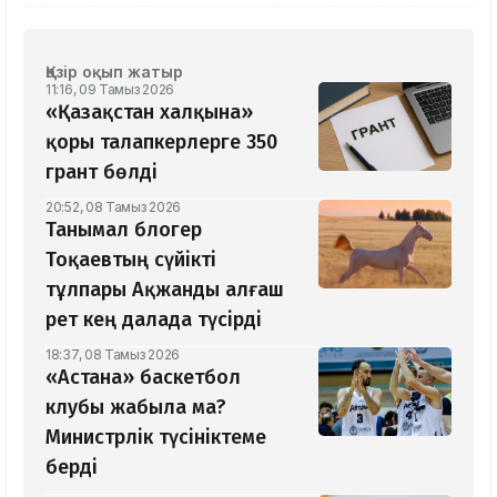
Қазір оқып жатыр
11:16, 09 Тамыз 2026
«Қазақстан халқына»
қоры талапкерлерге 350
грант бөлді
20:52, 08 Тамыз 2026
Танымал блогер
Тоқаевтың сүйікті
тұлпары Ақжанды алғаш
рет кең далада түсірді
18:37, 08 Тамыз 2026
«Астана» баскетбол
клубы жабыла ма?
Министрлік түсініктеме
берді