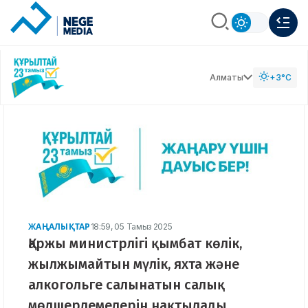
Алматы
+3°C
ЖАҢАЛЫҚТАР
18:59, 05 Тамыз 2025
Қаржы министрлігі қымбат көлік,
жылжымайтын мүлік, яхта және
алкогольге салынатын салық
мөлшерлемелерін нақтылады