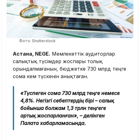
Фото: Shutterstock
Астана, NEGE.
Мемлекеттік аудиторлар
салықтық түсімдер жоспары толық
орындалмағанын, бюджетке 730 млрд теңге
сома кем түскенін анықтаған.
«Түспеген сома 730 млрд теңге немесе
4,8%. Негізгі себептердің бірі – салық
бойынша болжам 1,3 трлн теңгеге
артық жоспарланған», – делінген
Палата хабарламасында.