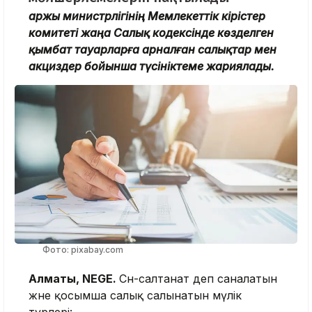
Қаржы министрлігінің Мемлекеттік кірістер
комитеті жаңа Салық кодексінде көзделген
қымбат тауарларға арналған салықтар мен
акциздер бойынша түсініктеме жариялады.
Фото: pixabay.com
Алматы, NEGE.
Сән-салтанат деп саналатын
және қосымша салық салынатын мүлік