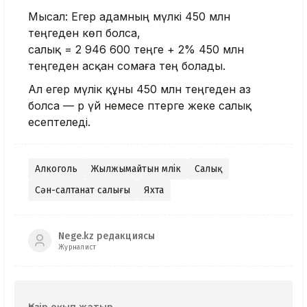
Мысал: Егер адамның мүлкі 450 млн
теңгеден көп болса,
салық = 2 946 600 теңге + 2% 450 млн
теңгеден асқан сомаға тең болады.
Ал егер мүлік құны 450 млн теңгеден аз
болса — әр үй немесе пәтерге жеке салық
есептеледі.
Алкоголь
Жылжымайтын мүлік
Салық
Сән-салтанат салығы
Яхта
Nege.kz редакциясы
Журналист
Қазір оқып жатыр