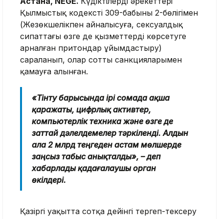
Астана, NEGE.
Күдіктілердің әрекеттері
Қылмыстық кодекстің 309-бабының 2-бөлігімен
(Жезөкшелiкпен айналысуға, сексуалдық
сипаттағы өзге де қызметтерді көрсетуге
арналған притондар ұйымдастыру)
сараланып, олар соттың санкцияларымен
қамауға алынған.
«Тінту барысында ірі сомада ақша
қаражаты, цифрлық активтер,
компьютерлік техника және өзге де
заттай дәлелдемелер тәркіленді. Алдын
ала 2 млрд теңгеден астам мөлшерде
заңсыз табыс анықталды», – деп
хабарлады қадағалаушы орган
өкілдері.
Қазіргі уақытта сотқа дейінгі тергеп-тексеру