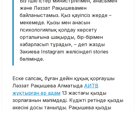
Біз Ішкі істер министрлігімен, анасымен
және Ләззат Рақышевамен
байланыстамыз. Қыз қауіпсіз жерде –
мекемеде. Қызы мен анасын
психологиялық қолдау көрсету
орталығына шақырды, бір-бірімен
хабарласып тұрады», – деп жазды
Зәкиева Instagram желісіндегі stories
бөлімінде.
Еске салсақ, бұған дейін құқық қорғаушы
Ләззат Рақышева Алматыда
АИТВ
жұқтырған ер адам
13 жастағы қызды
зорлағанын мәлімдеді. Күдікті ретінде қыздың
әкесінің досы танылды. Рақышева қыздың
қажетті психологиялық көмек ала алмағанын
және кейін сотта берген жауабын
өзгерткенін жазған еді.