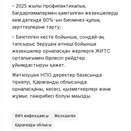
– 2025 жылы профилактикалық
бағдарламалармен қамтылған жезөкшелердің
кем дегенде 60%-ын биомінез-құлық
зерттеулеріне тарту;
– Бекітілген кесте бойынша, сондай-ақ
тапсырыс берушінің өтініші бойынша
жезөкшелер орналасқан жерлерге ЖИТС
орталығымен бірлесіп рейдтер
ұйымдастыруы қажет.
Жеткізушінің НПО деректер базасында
тіркелуі, Қарағанды ​​облысында
орналасқаны, кеңсесі, қызметкерлері және
жұмыс тәжірибесі болуы маңызды.
ВИЧ инфекциясы
Жезөкшелік
Қарағанды ​​облысы