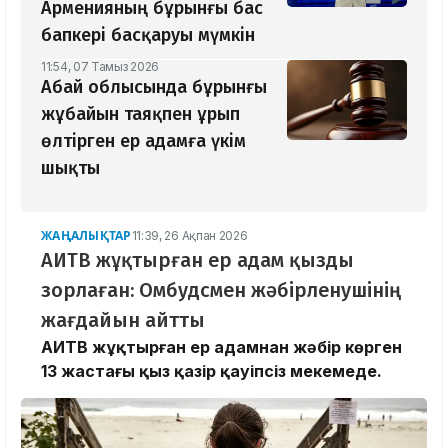
Арменияның бұрынғы бас
бапкері басқаруы мүмкін
11:54, 07 Тамыз 2026
Абай облысында бұрынғы
жұбайын таяқпен ұрып
өлтірген ер адамға үкім
шықты
ЖАҢАЛЫҚТАР
11:39, 26 Ақпан 2026
АИТВ жұқтырған ер адам қызды
зорлаған: Омбудсмен жәбірленушінің
жағдайын айтты
АИТВ жұқтырған ер адамнан жәбір көрген
13 жастағы қыз қазір қауіпсіз мекемеде.