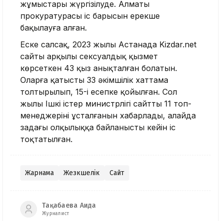
жұмыстары жүргізілуде. Алматы
прокуратурасы іс барысын ерекше
бақылауға алған.
Еске салсақ, 2023 жылы Астанада Kizdar.net
сайты арқылы сексуалдық қызмет
көрсеткен 43 қыз анықталған болатын.
Оларға қатысты 33 әкімшілік хаттама
толтырылып, 15-і есепке қойылған. Сол
жылы Ішкі істер министрлігі сайттың 11 топ-
менеджерінің ұсталғанын хабарлады, алайда
заңдағы олқылыққа байланысты кейін іс
тоқтатылған.
Жарнама
Жезөкшелік
Сайт
Тақабаева Аида
Журналист