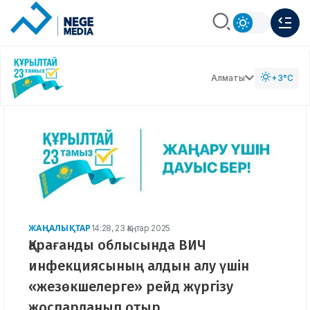
Алматы
+3°C
ЖАҢАЛЫҚТАР
14:28, 23 Қаңтар 2025
Қарағанды ​​облысында ВИЧ
инфекциясының алдын алу үшін
«жезөкшелерге» рейд жүргізу
жоспарланып отыр