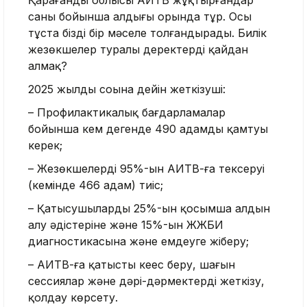
Қарағанды ​​облысы АИТВ жұқтырғандар
саны бойынша алдыңғы орында тұр. Осы
тұста бізді бір мәселе толғандырады. Билік
жезөкшелер туралы деректерді қайдан
алмақ?
2025 жылдың соңына дейін жеткізуші:
– Профилактикалық бағдарламалар
бойынша кем дегенде 490 адамды қамтуы
керек;
– Жезөкшелердің 95%-ын АИТВ-ға тексеруі
(кемінде 466 адам) тиіс;
– Қатысушылардың 25%-ын қосымша алдын
алу әдістеріне және 15%-ын ЖЖБИ
диагностикасына және емдеуге жіберу;
– АИТВ-ға қатысты кеңес беру, шағын
сессиялар және дәрі-дәрмектерді жеткізу,
қолдау көрсету.