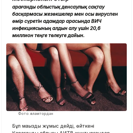
Қарағанды облыстық денсаулық сақтау
басқармасы жезөкшелер мен осы вируспен
өмір сүретін адамдар арасында ВИЧ
инфекциясының алдын алу үшін 20,6
миллион теңге төлеуге дайын.
Фото: ғаламтордан
Бұл маңызды жұмыс дейді, өйткені