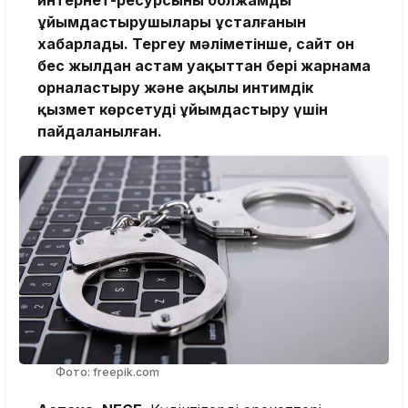
интернет-ресурсының болжамды
ұйымдастырушылары ұсталғанын
хабарлады. Тергеу мәліметінше, сайт он
бес жылдан астам уақыттан бері жарнама
орналастыру және ақылы интимдік
қызмет көрсетуді ұйымдастыру үшін
пайдаланылған.
Фото: freepik.com