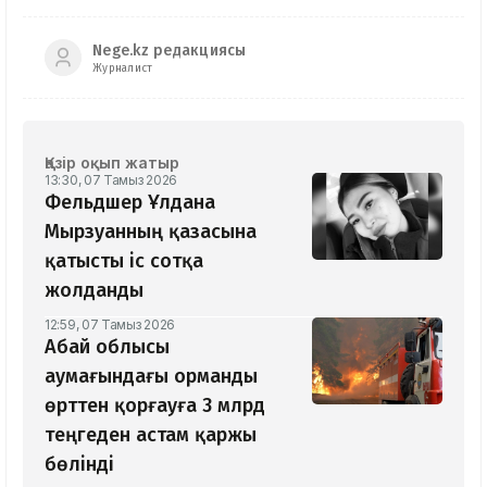
Nege.kz редакциясы
Журналист
Қазір оқып жатыр
13:30, 07 Тамыз 2026
Фельдшер Ұлдана
Мырзуанның қазасына
қатысты іс сотқа
жолданды
12:59, 07 Тамыз 2026
Абай облысы
аумағындағы орманды
өрттен қорғауға 3 млрд
теңгеден астам қаржы
бөлінді