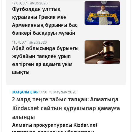
12:00, 07 Тамыз 2026
Футболдан ұлттық
құраманы Грекия мен
Арменияның бұрынғы бас
бапкері басқаруы мүмкін
11:54, 07 Тамыз 2026
Абай облысында бұрынғы
жұбайын таяқпен ұрып
өлтірген ер адамға үкім
шықты
ЖАҢАЛЫҚТАР
17:50, 15 Маусым 2026
2 млрд теңге табыс тапқан: Алматыда
Kizdar.net сайтын құрушылар қамауға
алынды
Алматы прокуратурасы Kizdar.net