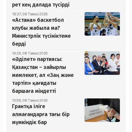
рет кең далада түсірді
18:37, 08 Тамыз 2026
«Астана» баскетбол
клубы жабыла ма?
Министрлік түсініктеме
берді
16:29, 08 Тамыз 2026
«Әділет» партиясы:
Қазақстан – зайырлы
мемлекет, ал «Заң және
тәртіп» қағидаты
баршаға міндетті
10:58, 08 Тамыз 2026
Грантқа іліге
алмағандарға тағы бір
мүмкіндік бар