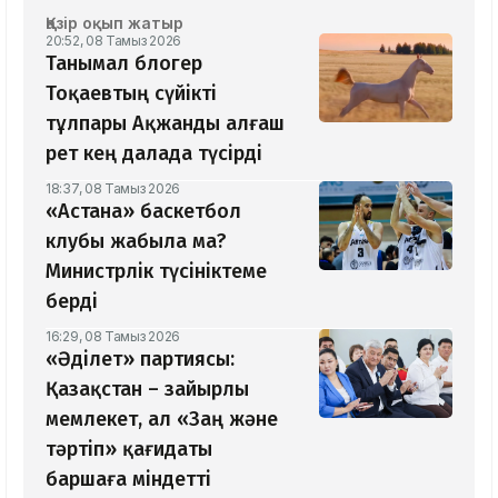
Қазір оқып жатыр
20:52, 08 Тамыз 2026
Танымал блогер
Тоқаевтың сүйікті
тұлпары Ақжанды алғаш
рет кең далада түсірді
18:37, 08 Тамыз 2026
«Астана» баскетбол
клубы жабыла ма?
Министрлік түсініктеме
берді
16:29, 08 Тамыз 2026
«Әділет» партиясы:
Қазақстан – зайырлы
мемлекет, ал «Заң және
тәртіп» қағидаты
баршаға міндетті