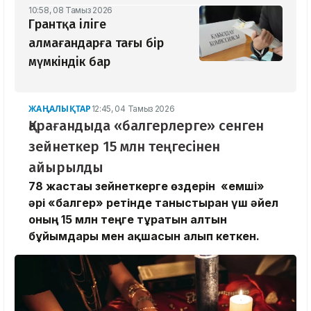
10:58, 08 Тамыз 2026
Грантқа іліге
алмағандарға тағы бір
мүмкіндік бар
ЖАҢАЛЫҚТАР
12:45, 04 Тамыз 2026
Қарағандыда «балгерлерге» сенген
зейнеткер 15 млн теңгесінен
айырылды
78 жастағы зейнеткерге өздерін «емші»
әрі «балгер» ретінде таныстырған үш әйел
оның 15 млн теңге тұратын алтын
бұйымдары мен ақшасын алып кеткен.