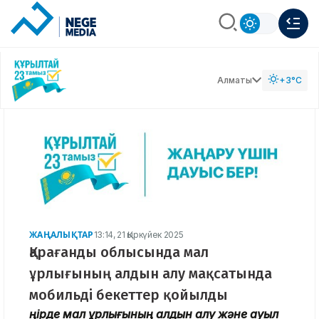
Алматы
+3°C
ЖАҢАЛЫҚТАР
13:14, 21 Қыркүйек 2025
Қарағанды облысында мал
ұрлығының алдын алу мақсатында
мобильді бекеттер қойылды
Өңірде мал ұрлығының алдын алу және ауыл