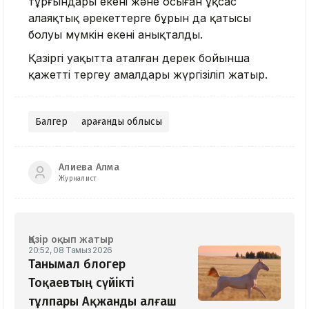
тұрғындары екені және осыған ұқсас
алаяқтық әрекеттерге бұрын да қатысы
болуы мүмкін екені анықталды.
Қазіргі уақытта аталған дерек бойынша
қажетті тергеу амалдары жүргізіліп жатыр.
Балгер
Қарағанды облысы
Алиева Алма
Журналист
Қазір оқып жатыр
20:52, 08 Тамыз 2026
Танымал блогер
Тоқаевтың сүйікті
тұлпары Ақжанды алғаш