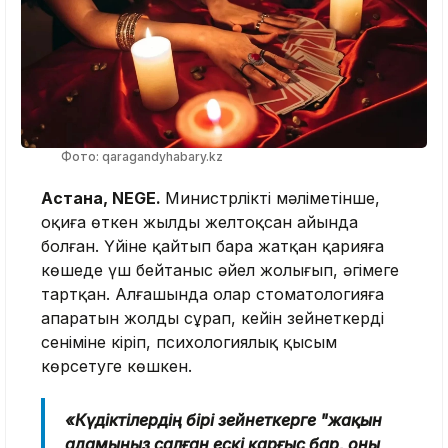
Фото: qaragandyhabary.kz
Астана, NEGE.
Министрліктің мәліметінше,
оқиға өткен жылдың желтоқсан айында
болған. Үйіне қайтып бара жатқан қарияға
көшеде үш бейтаныс әйел жолығып, әңгімеге
тартқан. Алғашында олар стоматологияға
апаратын жолды сұрап, кейін зейнеткердің
сеніміне кіріп, психологиялық қысым
көрсетуге көшкен.
«Күдіктілердің бірі зейнеткерге "жақын
адамыңыз салған ескі қарғыс бар, оны