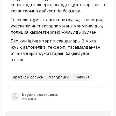
көліктерді тексеріп, олардың құжаттарының заң
талаптарына сәйкестігін бақылау.
Тексеріс жұмыстарына патрульдік полиция,
учаскелік инспекторлар және криминалдық
полиция қызметкерлері жұмылдырылған.
Бес күн ішінде тәртіп сақшылары 2 мыңға
жуық автокөлікті тексеріп, тасымалданған
ет өнімдерінің құжаттарын бақылаудан
өткізді.
Қарағанды облысы
Мал ұрлығы
Полиция
Nege.kz редакциясы
Журналист