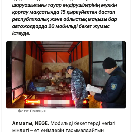
шаруашылығы тауар өндірушілерінің мүлкін
қорғау мақсатында 15 қыркүйектен бастап
республикалық және облыстық маңызы бар
автожолдарда 20 мобильді бекет жұмыс
істеуде.
Фото: Полиция
Алматы, NEGE.
Мобильді бекеттердің негізгі
міндеті – ет өнімдерін тасымалдайтын