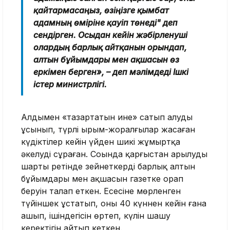
қайтармасаңыз, өзіңізге қымбат
адамның өміріне қауіп төнеді" деп
сендірген. Осыдан кейін жәбірленуші
олардың барлық айтқанын орындап,
алтын бұйымдары мен ақшасын өз
еркімен берген»,
– деп мәлімдеді Ішкі
істер министрлігі.
Алдымен «тазартатын ине» сатып алуды
ұсынып, түрлі ырым-жоралғылар жасаған
күдіктілер кейін үйден шикі жұмыртқа
әкелуді сұраған. Соңында қарғыстан арылудың
шарты ретінде зейнеткердің барлық алтын
бұйымдары мен ақшасын газетке орап
беруін талап еткен. Есесіне мөрленген
түйіншек ұстатып, оны 40 күннен кейін ғана
ашып, ішіндегісін өртеп, күлін шашу
керектігін айтып кеткен.