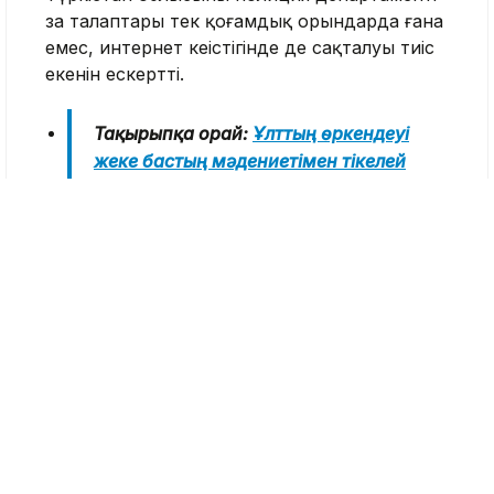
заң талаптары тек қоғамдық орындарда ғана
емес, интернет кеңістігінде де сақталуы тиіс
екенін ескертті.
Тақырыпқа орай:
Ұлттың өркендеуі
жеке бастың мәдениетімен тікелей
байланысты – Ерлан Қарин
Айта кетейік, соңғы уақытта құқық қорғау
органдары әлеуметтік желілерге тұрақты
мониторинг жүргізіп келеді. Заңсыз контент,
қоғамдық тәртіпті бұзу, біреудің ар-намысына
нұқсан келтіру немесе басқа да
құқықбұзушылық белгілері байқалған
жағдайда кінәлі тұлғалар Қазақстан
заңнамасына сәйкес жауапкершілікке
тартылады.