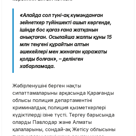
«
Алайда сол түні-ақ күмәнданған
зейнеткер түйіншекті ашып көргенде,
ішінде бос қағаз ғана жатқанын
анықтаған. Осылайша жалпы құны 15
млн теңгені құрайтын алтын
әшекейлері мен жинаған қаражаты
қолды болған
»,
– делінген
хабарламада.
Жәбірленушінің берген нақты
сипаттамаларының арқасында Қарағанды
облысы полиция департаментінің
криминалдық полиция қызметкерлері
күдіктілердің ізіне түсті. Тергеу барысында
олардың Павлодар және Алматы
қалаларының, сондай-ақ Жетісу облысының