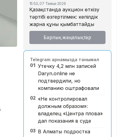
15:53, 07 Тамыз 2026
Қазақстанда аукцион өткізу
тәртібі өзгертілмек: кепілдік
жарна құны қымбаттайды
15:11, 07 Тамыз 2026
Барлық жаңалықтар
Мемлекеттік грант
иегерлерінің тізімі
жарияланды: 75 мыңнан
Telegram арнамызда танымал
астам талапкер тегін білім
01
Утечку 4,2 млн записей
алады
Daryn.online не
14:45, 07 Тамыз 2026
подтвердили, но
Ұлттық валютаны инфляция
компанию оштрафовали
қарқынының баяулауы
қолдап отыр – сарапшылар
02
«Не контролировал
должным образом»:
ң
13:30, 07 Тамыз 2026
Фельдшер Ұлдана
владелец «Центра плова»
Мырзуанның қазасына
дал показания в суде
қатысты іс сотқа жолданды
03
В Алматы подростка
12:59, 07 Тамыз 2026