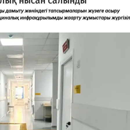
алық нысан салынды
ды дамыту жөніндегі тапсырмаларын жүзеге асыру
циналық инфрақұрылымды жаңарту жұмыстары жүргізіл