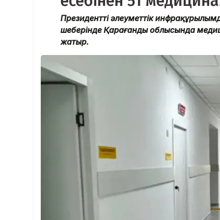
есебінен 51 медицин
Президенттің әлеуметтік инфрақұрылым
шеңберінде Қарағанды облысында меди
жатыр.