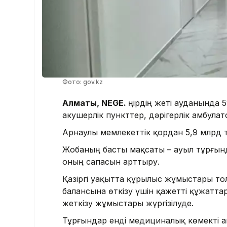
Фото: gov.kz
Алматы, NEGE.
Өңірдің жеті ауданында
акушерлік пункттер, дәрігерлік амбул
Арнаулы мемлекеттік қордан 5,9 млрд т
Жобаның басты мақсаты – ауыл тұрғынд
оның сапасын арттыру.
Қазіргі уақытта құрылыс жұмыстары 
балансына өткізу үшін қажетті құжатт
жеткізу жұмыстары жүргізілуде.
Тұрғындар енді медициналық көмекті 