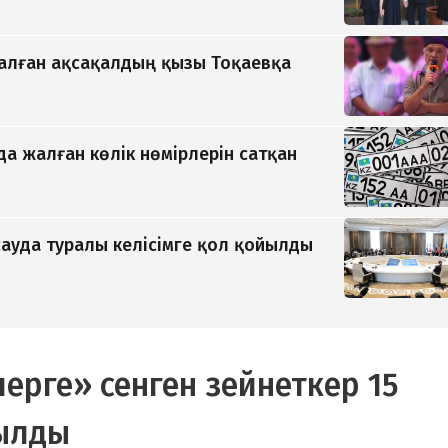
қалған ақсақалдың қызы Тоқаевқа
да жалған көлік нөмірлерін сатқан
ауда туралы келісімге қол қойылды
ерге» сенген зейнеткер 15
рылды