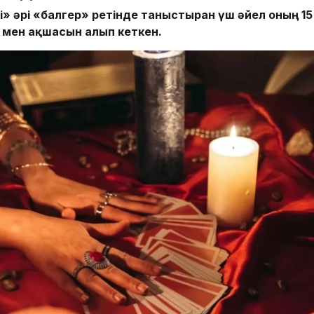
» әрі «балгер» ретінде таныстырған үш әйел оның 15
 мен ақшасын алып кеткен.