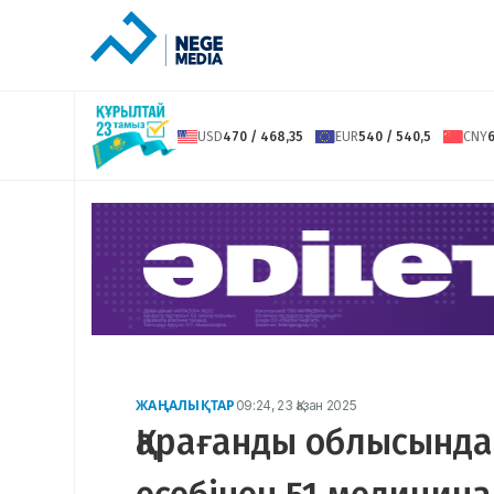
USD
470 / 468,35
EUR
540 / 540,5
CNY
6
ЖАҢАЛЫҚТАР
09:24, 23 Қазан 2025
Қарағанды облысында