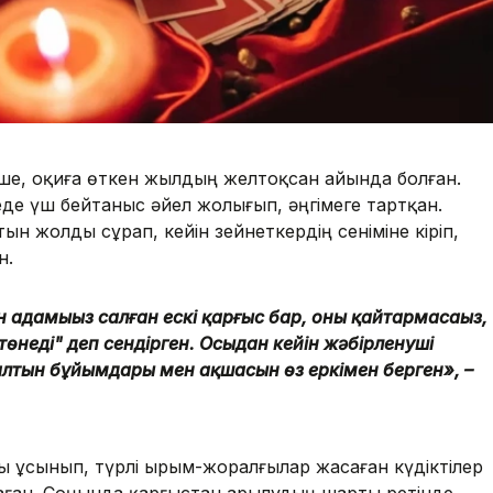
нше, оқиға өткен жылдың желтоқсан айында болған.
де үш бейтаныс әйел жолығып, әңгімеге тартқан.
н жолды сұрап, кейін зейнеткердің сеніміне кіріп,
н.
ын адамыңыз салған ескі қарғыс бар, оны қайтармасаңыз,
п төнеді" деп сендірген. Осыдан кейін жәбірленуші
алтын бұйымдары мен ақшасын өз еркімен берген»,
–
 ұсынып, түрлі ырым-жоралғылар жасаған күдіктілер