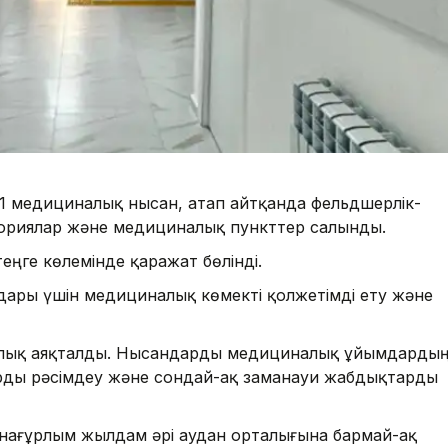
 51 медициналық нысан, атап айтқанда фельдшерлік-
аториялар және медициналық пункттер салынды.
еңге көлемінде қаражат бөлінді.
ары үшін медициналық көмекті қолжетімді ету және
толық аяқталды. Нысандарды медициналық ұйымдарды
арды рәсімдеу және сондай-ақ заманауи жабдықтарды
анағұрлым жылдам әрі аудан орталығына бармай-ақ