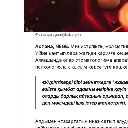
Фото: qaragandyhabary.kz
Астана, NEGE.
Министрліктің мәліметі
Үйіне қайтып бара жатқан қарияға көше
Алғашында олар стоматологияға апараты
психологиялық қысым көрсетуге көшке
«Күдіктілердің бірі зейнеткерге "жақ
өзіңізге қымбат адамның өміріне қауі
олардың барлық айтқанын орындап, 
деп мәлімдеді Ішкі істер министрлігі.
Алдымен «тазартатын ине» сатып алуды