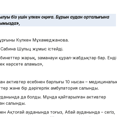
луы біз үшін үлкен оқиға. Бұрын аудан орталығына
анымызда»,
тұрғыны Күлкен Мұхамеджанова.
Сабина Шульц жұмыс істейді.
бинеттер жарық, заманауи құрал-жабдықтар бар. Енді
ек көрсете аламыз»,
ан активтер есебінен барлығы 10 нысан – медициналы
тер және бір дәрігерлік амбулатория салынды.
уданында да болды. Мұнда қайтарылған активтер
ан салынды.
ен Ақтоғай ауданында тоғыз, Абай ауданында – сегіз,