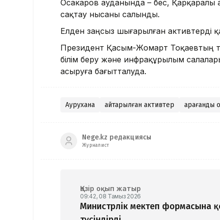
Осакаров ауданында – бес, Қарқаралы 
сақтау нысаны салынды.
Елден заңсыз шығарылған активтерді 
Президент Қасым-Жомарт Тоқаевтың т
білім беру және инфрақұрылым салала
асыруға бағытталуда.
Аурухана
Қайтарылған активтер
Қарағанды
Nege.kz редакциясы
Журналист
Қазір оқып жатыр
09:42, 08 Тамыз 2026
Министрлік мектеп формасына 
түсіндірді