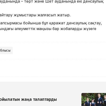
ауданында – төрт және Шет ауданында екі денсаулық
қайтару жұмыстары жалғасып жатыр.
апсырмасы бойынша бұл қаражат денсаулық сақтау,
рындағы әлеуметтік маңызы бар жобаларды жүзеге
 облысы
қойылатын жаңа талаптарды