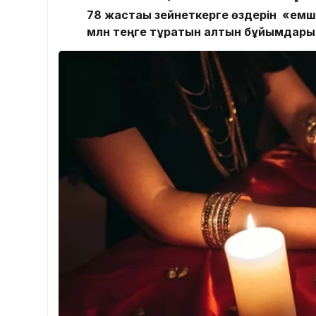
78 жастағы зейнеткерге өздерін «емші
млн теңге тұратын алтын бұйымдары