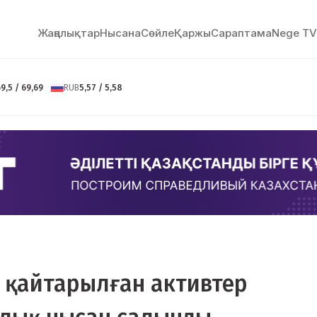
Жаңалықтар
Нысана
Сөйлe
Қаржы
Сараптама
Nege TV
9,5 / 69,69
RUB
5,57 / 5,58
 қайтарылған активтер