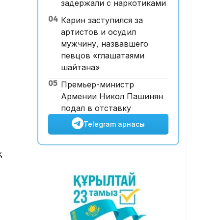
задержали с наркотиками
Абай облысы аумағындағы
04
Карин заступился за
орманды өрттен қорғауға 3
артистов и осудил
млрд теңгеден астам қаржы
мужчину, назвавшего
бөлінді
певцов «глашатаями
шайтана»
05
Премьер-министр
Армении Никол Пашинян
подал в отставку
Telegram арнасы
қ