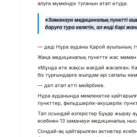
алуға мүмкіндік туғанын атап өтуде.
«Заманауи медициналық пункттің ашы
баруға тура келетін, ал енді бәрі ж
— деді Нұра ауданы Қарой ауылының 
Жаңа медициналық пунктте жас маман 
«Мұнда өте жақсы жағдай жасалған. Ка
біз тұрғындарға жылдам әрі сапалы көм
— деп атап өтті мейірбике.
Нұра ауданында мемлекетке қайтарылғ
пункттер, фельдшерлік-акушерлік пункт
Тап осындай өзгерістер Бұқар жырау а
есебінен 13 заманауи медициналық ныс
Сондай-ақ қайтарылған активтер есебін