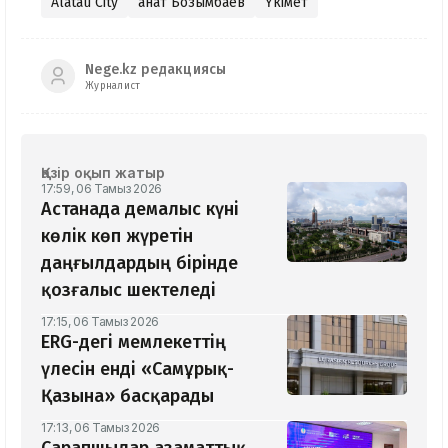
Alatau City
Қанат Бозымбаев
Үкімет
Nege.kz редакциясы
Журналист
Қазір оқып жатыр
17:59, 06 Тамыз 2026
Астанада демалыс күні
көлік көп жүретін
даңғылдардың бірінде
қозғалыс шектеледі
17:15, 06 Тамыз 2026
ERG-дегі мемлекеттің
үлесін енді «Самұрық-
Қазына» басқарады
17:13, 06 Тамыз 2026