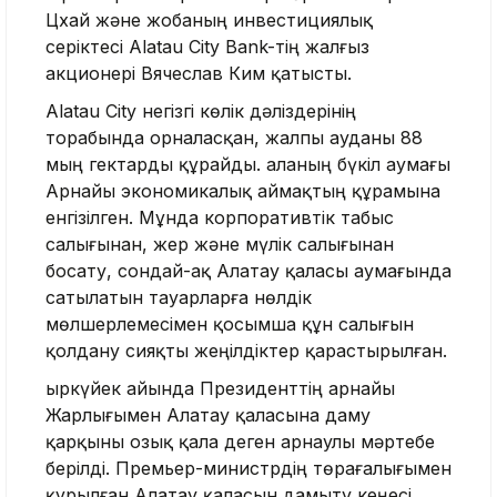
Цхай және жобаның инвестициялық
серіктесі Alatau City Bank-тің жалғыз
акционері Вячеслав Ким қатысты.
Alatau City негізгі көлік дәліздерінің
торабында орналасқан, жалпы ауданы 88
мың гектарды құрайды. Қаланың бүкіл аумағы
Арнайы экономикалық аймақтың құрамына
енгізілген. Мұнда корпоративтік табыс
салығынан, жер және мүлік салығынан
босату, сондай-ақ Алатау қаласы аумағында
сатылатын тауарларға нөлдік
мөлшерлемесімен қосымша құн салығын
қолдану сияқты жеңілдіктер қарастырылған.
Қыркүйек айында Президенттің арнайы
Жарлығымен Алатау қаласына даму
қарқыны озық қала деген арнаулы мәртебе
берілді. Премьер-министрдің төрағалығымен
құрылған Алатау қаласын дамыту кеңесі