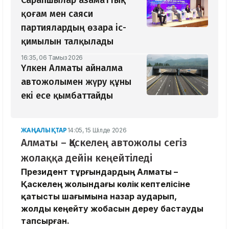
Сарапшылар азаматтық
қоғам мен саяси
партиялардың өзара іс-
қимылын талқылады
16:35, 06 Тамыз 2026
Үлкен Алматы айналма
автожолымен жүру құны
екі есе қымбаттайды
ЖАҢАЛЫҚТАР
14:05, 15 Шілде 2026
Алматы – Қаскелең автожолы сегіз
жолаққа дейін кеңейтіледі
Президент тұрғындардың Алматы –
Қаскелең жолындағы көлік кептелісіне
қатысты шағымына назар аударып,
жолды кеңейту жобасын дереу бастауды
тапсырған.