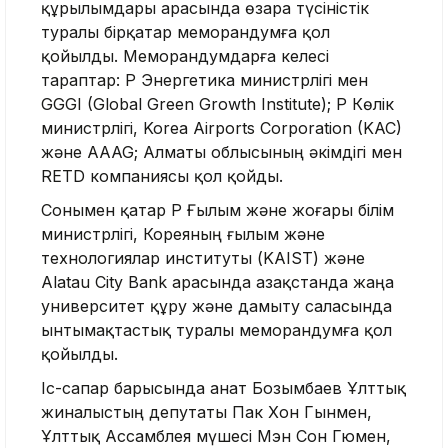
құрылымдары арасында өзара түсіністік
туралы бірқатар меморандумға қол
қойылды. Меморандумдарға келесі
тараптар: ҚР Энергетика министрлігі мен
GGGI (Global Green Growth Institute); ҚР Көлік
министрлігі, Korea Airports Corporation (KAC)
және AAAG; Алматы облысының әкімдігі мен
RETD компаниясы қол қойды.
Сонымен қатар ҚР Ғылым және жоғары білім
министрлігі, Кореяның ғылым және
технологиялар институты (KAIST) және
Alatau City Bank арасында Қазақстанда жаңа
университет құру және дамыту саласында
ынтымақтастық туралы меморандумға қол
қойылды.
Іс-сапар барысында Қанат Бозымбаев Ұлттық
жиналыстың депутаты Пак Хон Гынмен,
Ұлттық Ассамблея мүшесі Мэн Сон Гюмен,