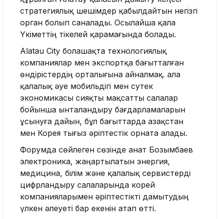
стратегиялық шешімдер қабылдайтын негізгі
орган болып саналады. Осылайша қала
Үкіметтің тікелей қарамағында болады.
Alatau City болашақта технологиялық
компаниялар мен экспортқа бағытталған
өндірістердің орталығына айналмақ. Қала
қалалық әуе мобильдігі мен сутек
экономикасы сияқты мақсатты салалар
бойынша ынталандыру бағдарламаларын
ұсынуға дайын, бұл бағыттарда Қазақстан
мен Корея тығыз әріптестік орната алады.
Форумда сөйлеген сөзінде Қанат Бозымбаев
электроника, жаңартылатын энергия,
медицина, білім және қалалық сервистерді
цифрландыру салаларында корей
компанияларымен әріптестікті дамытудың
үлкен әлеуеті бар екенін атап өтті.