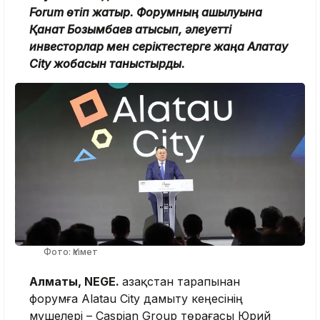
Forum өтіп жатыр. Форумның ашылуына
Қанат Бозымбаев қатысып, әлеуетті
инвесторлар мен серіктестерге жаңа Алатау
City жобасын таныстырды.
Фото: Үкімет
Алматы, NEGE.
Қазақстан тарапынан
форумға Alatau City дамыту кеңесінің
мүшелері – Caspian Group төрағасы Юрий