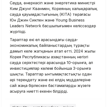
Сауда, өнеркәсіп және энергетика министрі
Ким Джунг Кванмен, Кореяның халықаралық
сауда қауымдастығының (KITA) төрағасы
Юн Джин Сикпен және Young Business
Leaders Network басшылығымен келіссөздер
жүргізді.
Тараптар екі ел арасындағы сауда-
экономикалық байланыстардың тұрақты
дамып келе жатқанын атап өтті. 2024 жылы
Корея Республикасы Қазақстанның негізгі
сауда серіктестері арасында 10-орынға, ал
инвестициялар көлемі бойынша 3-орынға
шықты. Тараптар ынтымақтастықты одан
әрі тереңдету және екі елдің мүдделеріне
сай жаңа бірлескен бастамаларды жүзеге
асыруға ниетті екенін білдірді.