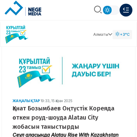
Алматы
+3°C
ЖАҢАЛЫҚТАР
19:33, 15 Қазан 2025
Қанат Бозымбаев Оңтүстік Кореяда
өткен роуд-шоуда Alatau City
жобасын таныстырды
Сеул қаласында Alatau Rise With Kazakhstan