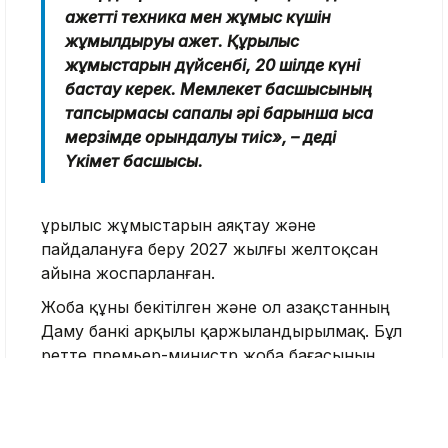
қажетті техника мен жұмыс күшін
жұмылдыруы қажет. Құрылыс
жұмыстарын дүйсенбі, 20 шілде күні
бастау керек. Мемлекет басшысының
тапсырмасы сапалы әрі барынша қысқа
мерзімде орындалуы тиіс», – деді
Үкімет басшысы.
Құрылыс жұмыстарын аяқтау және
пайдалануға беру 2027 жылғы желтоқсан
айына жоспарланған.
Жоба құны бекітілген және ол Қазақстанның
Даму банкі арқылы қаржыландырылмақ. Бұл
ретте премьер-министр жоба бағасының
өсуіне жол берілмейтінін баса айтты.
Сондай-ақ Бектенов жер учаскелеріне
қатысты алыпсатарлыққа жол берілмеуі үшін