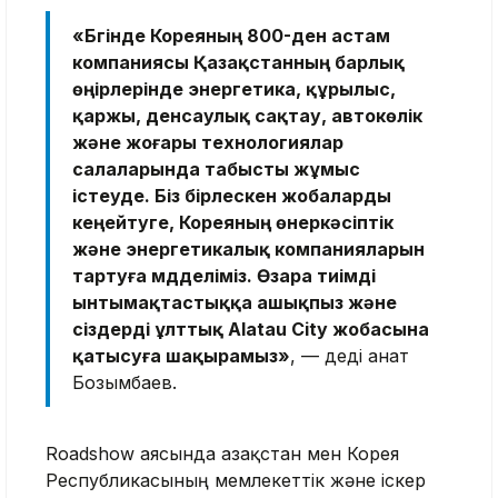
«Бүгінде Кореяның 800-ден астам
компаниясы Қазақстанның барлық
өңірлерінде энергетика, құрылыс,
қаржы, денсаулық сақтау, автокөлік
және жоғары технологиялар
салаларында табысты жұмыс
істеуде. Біз бірлескен жобаларды
кеңейтуге, Кореяның өнеркәсіптік
және энергетикалық компанияларын
тартуға мүдделіміз. Өзара тиімді
ынтымақтастыққа ашықпыз және
сіздерді ұлттық Alatau City жобасына
қатысуға шақырамыз»
, — деді Қанат
Бозымбаев.
Roadshow аясында Қазақстан мен Корея
Республикасының мемлекеттік және іскер