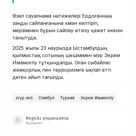
Өзел сауалнама нәтижелері Ердоғанның
заңды сайланғанына күмән келтіріп,
мерзімінен бұрын сайлау өткізу қажет екенін
танытуда.
2025 жылы 23 наурызда Ыстамбұлдың
қылмыстық сотының шешімімен мэр Экрем
Имамоғлу тұтқындалды. Оған сыбайлас
жемқорлық пен терроризмге ықпал етті
деген айып тағылды.
Өзгүр Өзел
Стамбул
Түркия
Экрем Имамоглу
Nege.kz редакциясы
Журналист