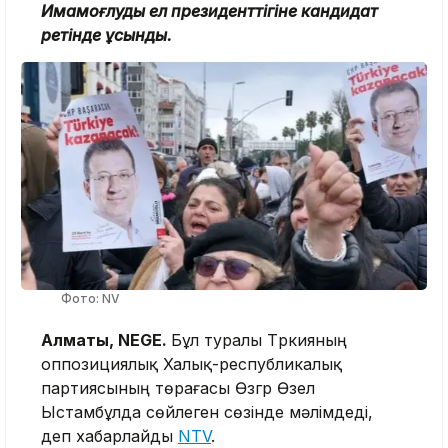
Имамоғлуды ел президенттігіне кандидат
ретінде ұсынды.
Фото: NV
Алматы, NEGE.
Бұл туралы Түркияның
оппозициялық Халық-республикалық
партиясының төрағасы Өзгүр Өзел
Ыстамбұлда сөйлеген сөзінде мәлімдеді,
деп хабарлайды
NTV
.