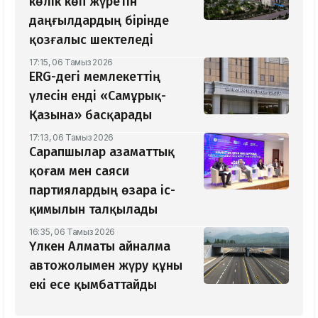
көлік көп жүретін
даңғылдардың бірінде
қозғалыс шектеледі
17:15, 06 Тамыз 2026
ERG-дегі мемлекеттің
үлесін енді «Самұрық-
Қазына» басқарады
17:13, 06 Тамыз 2026
Сарапшылар азаматтық
қоғам мен саяси
партиялардың өзара іс-
қимылын талқылады
16:35, 06 Тамыз 2026
Үлкен Алматы айналма
автожолымен жүру құны
екі есе қымбаттайды