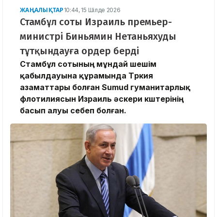
ЖАҢАЛЫҚТАР
10:44, 15 Шілде 2026
Стамбұл соты Израиль премьер-
министрі Биньямин Нетаньяхуды
тұтқындауға ордер берді
Стамбұл сотының мұндай шешім
қабылдауына құрамында Түркия
азаматтары болған Sumud гуманитарлық
флотилиясын Израиль әскери күштерінің
басып алуы себеп болған.