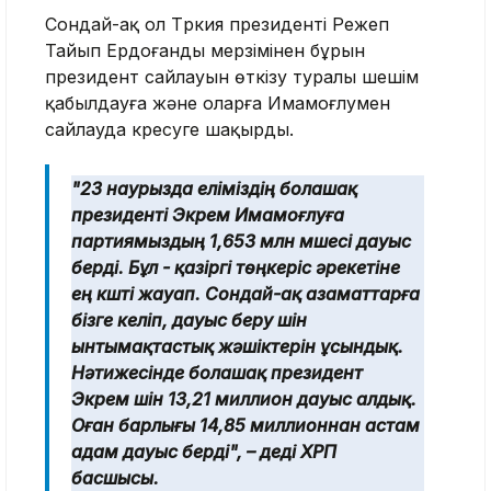
Сондай-ақ ол Түркия президенті Режеп
Тайып Ердоғанды мерзімінен бұрын
президент сайлауын өткізу туралы шешім
қабылдауға және оларға Имамоғлумен
сайлауда күресуге шақырды.
"23 наурызда еліміздің болашақ
президенті Экрем Имамоғлуға
партиямыздың 1,653 млн мүшесі дауыс
берді. Бұл - қазіргі төңкеріс әрекетіне
ең күшті жауап. Сондай-ақ азаматтарға
бізге келіп, дауыс беру үшін
ынтымақтастық жәшіктерін ұсындық.
Нәтижесінде болашақ президент
Экрем үшін 13,21 миллион дауыс алдық.
Оған барлығы 14,85 миллионнан астам
адам дауыс берді", – деді ХРП
басшысы.