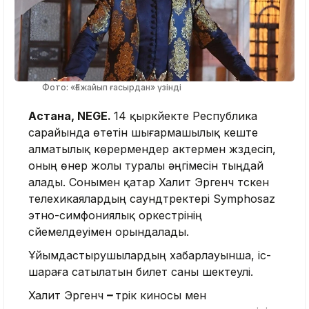
Фото: «Ғажайып ғасырдан» үзінді
Астана, NEGE.
14 қыркүйекте Республика
сарайында өтетін шығармашылық кеште
алматылық көрермендер актермен жүздесіп,
оның өнер жолы туралы әңгімесін тыңдай
алады. Сонымен қатар Халит Эргенч түскен
телехикаялардың саундтректері Symphosaz
этно-симфониялық оркестрінің
сүйемелдеуімен орындалады.
Ұйымдастырушылардың хабарлауынша, іс-
шараға сатылатын билет саны шектеулі.
Халит Эргенч
–
түрік киносы мен