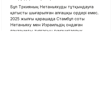
Бұл Түркияның Нетаньяхуды тұтқындауға
қатысты шығарылған алғашқы ордері емес.
2025 жылғы қарашада Стамбұл соты
Нетаньяху мен Израильдің ондаған
лауазымды тұлғасын гуманитарлық
флотилияға қатысты оқиғаға және
Израильдің Газадағы әскери операциясы
кезінде жасалды деген қылмыстарға
байланысты алдын ала қамауға алу ордерін
берген.
2026 жылғы сәуірде Стамбұлдың Бас
прокуратурасы айыптау актісін әзірлеуді
аяқтап, соттан айыпталушыларды
ауырлататын мән-жайларды ескере отырып,
өмір бойына бас бостандығынан айыруды
сұрады.