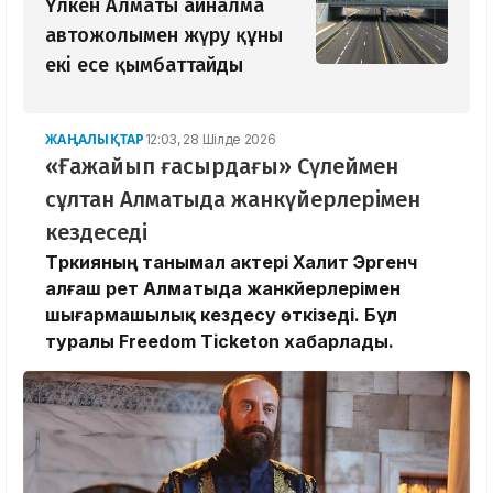
Үлкен Алматы айналма
автожолымен жүру құны
екі есе қымбаттайды
ЖАҢАЛЫҚТАР
12:03, 28 Шілде 2026
«Ғажайып ғасырдағы» Сүлеймен
сұлтан Алматыда жанкүйерлерімен
кездеседі
Түркияның танымал актері Халит Эргенч
алғаш рет Алматыда жанкүйерлерімен
шығармашылық кездесу өткізеді. Бұл
туралы Freedom Ticketon хабарлады.