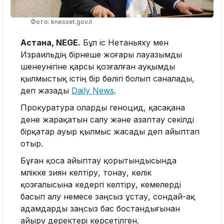
Фото: knesset.gov.il
Астана, NEGE.
Бұл іс Нетаньяху мен
Израильдің бірнеше жоғары лауазымды
шенеунігіне қарсы қозғалған ауқымды
қылмыстық істің бір бөлігі болып саналады,
деп жазады
Daily News
.
Прокуратура оларды геноцид, қасақана
дене жарақатын салу және азаптау секілді
бірқатар ауыр қылмыс жасады деп айыптап
отыр.
Бұған қоса айыптау қорытындысында
мүлікке зиян келтіру, тонау, көлік
қозғалысына кедергі келтіру, кемелерді
басып алу немесе заңсыз ұстау, сондай-ақ
адамдарды заңсыз бас бостандығынан
айыру деректері көрсетілген.