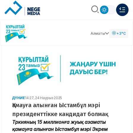
Алматы
+3°C
ДҮНИЕ
14:27, 24 Наурыз 2025
Қамауға алынған Ыстамбұл мэрі
президенттікке кандидат болмақ
Түркияның 15 миллионға жуық азаматы
қамауға алынған Ыстамбұл мэрі Экрем