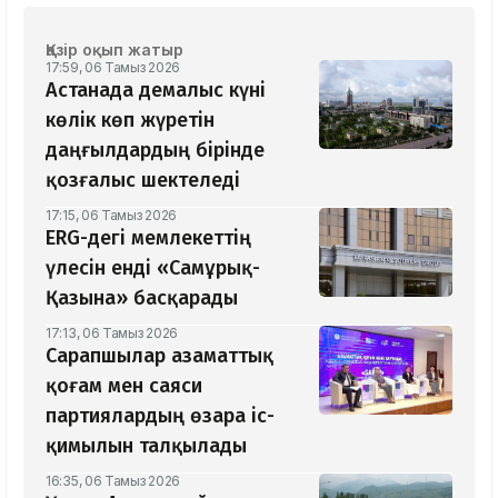
Қазір оқып жатыр
17:59, 06 Тамыз 2026
Астанада демалыс күні
көлік көп жүретін
даңғылдардың бірінде
қозғалыс шектеледі
17:15, 06 Тамыз 2026
ERG-дегі мемлекеттің
үлесін енді «Самұрық-
Қазына» басқарады
17:13, 06 Тамыз 2026
Сарапшылар азаматтық
қоғам мен саяси
партиялардың өзара іс-
қимылын талқылады
16:35, 06 Тамыз 2026