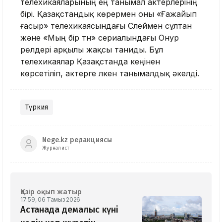
телехикаяларының ең танымал актерлерінің
бірі. Қазақстандық көрермен оны «Ғажайып
ғасыр» телехикаясындағы Сүлеймен сұлтан
және «Мың бір түн» сериалындағы Онур
рөлдері арқылы жақсы таниды. Бұл
телехикаялар Қазақстанда кеңінен
көрсетіліп, актерге үлкен танымалдық әкелді.
Түркия
Nege.kz редакциясы
Журналист
Қазір оқып жатыр
17:59, 06 Тамыз 2026
Астанада демалыс күні