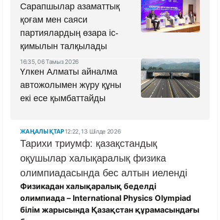
Сарапшылар азаматтық
қоғам мен саяси
партиялардың өзара іс-
қимылын талқылады
16:35, 06 Тамыз 2026
Үлкен Алматы айналма
автожолымен жүру құны
екі есе қымбаттайды
ЖАҢАЛЫҚТАР
12:22, 13 Шілде 2026
Тарихи триумф: қазақстандық
оқушылар халықаралық физика
олимпиадасында бес алтын иеленді
Физикадан халықаралық беделді
олимпиада – International Physics Olympiad
білім жарысында Қазақстан құрамасындағы