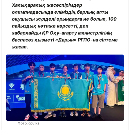
Халықаралық жасөспірімдер
олимпиадасында еліміздің барлық алты
оқушысы жүлделі орындарға ие болып, 100
пайыздық нәтиже көрсетті, деп
хабарлайды ҚР Оқу-ағарту министрлігінің
баспасөз қызметі «Дарын» РҒПО-на сілтеме
жасап.
Фото: gov.kz