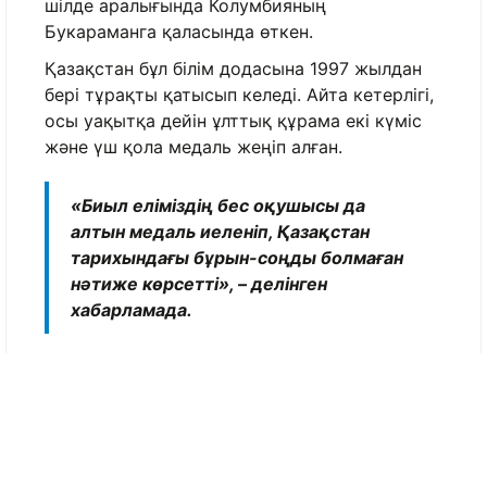
шілде аралығында Колумбияның
Букараманга қаласында өткен.
Қазақстан бұл білім додасына 1997 жылдан
бері тұрақты қатысып келеді. Айта кетерлігі,
осы уақытқа дейін ұлттық құрама екі күміс
және үш қола медаль жеңіп алған.
«Биыл еліміздің бес оқушысы да
алтын медаль иеленіп, Қазақстан
тарихындағы бұрын-соңды болмаған
нәтиже көрсетті», – делінген
хабарламада.
Беделді білім сайысында кіл мықтылардың
ішінен суырылып шығып, Қазақстанның
абыройын асқақтатқан жеңімпаз оқушылар:
Азатбеков Әмірбек – Астана қаласындағы