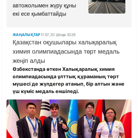
автожолымен жүру құны
екі есе қымбаттайды
ЖАҢАЛЫҚТАР
11:57, 20 Шілде 2026
Қазақстан оқушылары халықаралық
химия олимпиадасында төрт медаль
жеңіп алды
Өзбекстанда өткен Халықаралық химия
олимпиадасында ұлттық құраманың төрт
мүшесі де жүлдегер атанып, бір алтын және
үш күміс медаль еншіледі.