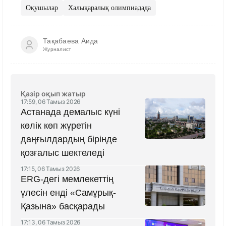
Оқушылар
Халықаралық олимпиадада
Тақабаева Аида
Журналист
Қазір оқып жатыр
17:59, 06 Тамыз 2026
Астанада демалыс күні
көлік көп жүретін
даңғылдардың бірінде
қозғалыс шектеледі
17:15, 06 Тамыз 2026
ERG-дегі мемлекеттің
үлесін енді «Самұрық-
Қазына» басқарады
17:13, 06 Тамыз 2026