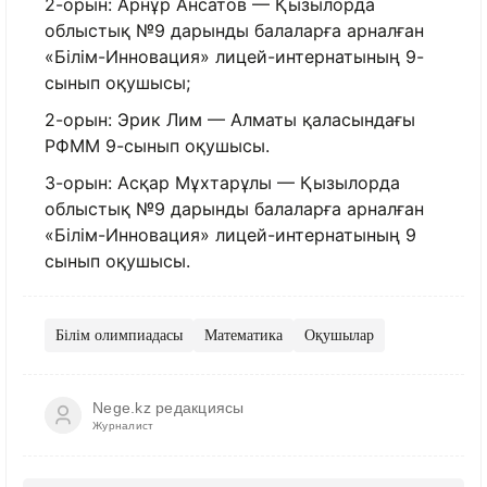
2-орын: Арнұр Ансатов — Қызылорда
облыстық №9 дарынды балаларға арналған
«Білім-Инновация» лицей-интернатының 9-
сынып оқушысы;
2-орын: Эрик Лим — Алматы қаласындағы
РФММ 9-сынып оқушысы.
3-орын: Асқар Мұхтарұлы — Қызылорда
облыстық №9 дарынды балаларға арналған
«Білім-Инновация» лицей-интернатының 9
сынып оқушысы.
Білім олимпиадасы
Математика
Оқушылар
Nege.kz редакциясы
Журналист