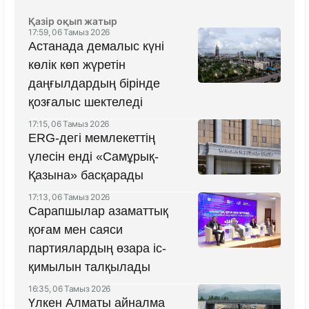
Қазір оқып жатыр
17:59, 06 Тамыз 2026
Астанада демалыс күні
көлік көп жүретін
даңғылдардың бірінде
қозғалыс шектеледі
17:15, 06 Тамыз 2026
ERG-дегі мемлекеттің
үлесін енді «Самұрық-
Қазына» басқарады
17:13, 06 Тамыз 2026
Сарапшылар азаматтық
қоғам мен саяси
партиялардың өзара іс-
қимылын талқылады
16:35, 06 Тамыз 2026
Үлкен Алматы айналма