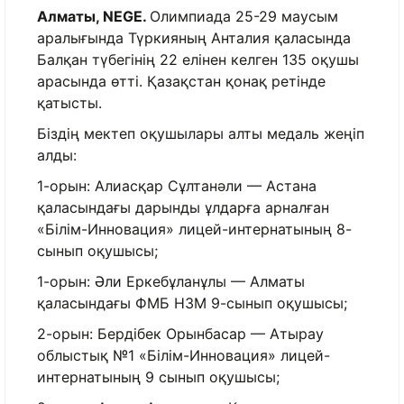
Алматы, NEGE.
Олимпиада 25-29 маусым
аралығында Түркияның Анталия қаласында
Балқан түбегінің 22 елінен келген 135 оқушы
арасында өтті. Қазақстан қонақ ретінде
қатысты.
Біздің мектеп оқушылары алты медаль жеңіп
алды:
1-орын: Алиасқар Сұлтанәли — Астана
қаласындағы дарынды ұлдарға арналған
«Білім-Инновация» лицей-интернатының 8-
сынып оқушысы;
1-орын: Әли Еркебұланұлы — Алматы
қаласындағы ФМБ НЗМ 9-сынып оқушысы;
2-орын: Бердібек Орынбасар — Атырау
облыстық №1 «Білім-Инновация» лицей-
интернатының 9 сынып оқушысы;