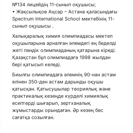
№134 лицейдің 11-сынып оқушысы;
• Жақсылықов Аңсар – Астана қаласындағы
Spectrum International School мектебінің 11-
сынып оқушысы .
Халықаралық химия олимпиадасы мектеп
оқушыларына арналған әлемдегі ең беделді
жеті пәндік олимпиаданың қатарына кіреді.
Қазақстан бұл олимпиадаға 1998 жылдан
бері қатысып келеді.
Биылғы олимпиадаға әлемнің 90-нан астам
елінен 350-ден астам дарынды оқушы
қатысқан. Қатысушылар теориялық және
практикалық кезеңде күрделі химиялық
есептерді шығарып, зертханалық
жұмыстарды орындаған. Әр кезең бес
сағатқа созылған.