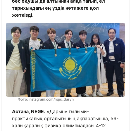
бес оқушы да алтыннан алқа тағып, ел
тарихындағы ең үздік нәтижеге қол
жеткізді.
Фото: instagram.com/rspc_daryn
Астана, NEGE.
«Дарын» ғылыми-
практикалық орталығының ақпаратынша, 56-
халықаралық физика олимпиадасы 4-12