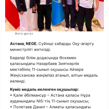
Фото: gov.kz
Астана, NEGE.
Сүйінші хабарды Оқу-ағарту
министрлігі жеткізді.
Беделді білім додасында Өскемен
қаласындағы Назарбаев Зияткерлік
мектебінің 11-сынып оқушысы Айзере
Жеңісханова жеңімпаз атанып, алтын медаль
иеленді.
Күміс медаль иеленген оқушылар:
• Қали Әбілмансұр – Астана қаласы Нұра
ауданындағы NIS-тің 11-сынып оқушысы;
• Полетаев Данил – Алматы қаласындағы