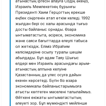
қатынастың іргесін қалауға Сіздің әкеңіз,
Израиль Мемлекетінің бұрынғы
Президенті Хаим Герцогтың ерекше
еңбек сіңіргенін атап өткім келеді. 1992
жылдан бері қос халық арасында тығыз
достық байланыс орнады. Өзара
ынтымақтастықта, әсіресе, экономика
және саяси бағыттарда елеулі табысқа
қол жеткіздік. Еліміз Ибраһим
келісімдеріне қосылу туралы шешім
қабылдады. Бұл қадам Таяу Шығыс
елдері мен Израиль арасындағы қарым-
қатынастың қалпына келуіне
Қазақстанның да үлес қосуға дайын
екенін көрсетеді. Бүгін біз өзара
экономикалық байланыстарымызға
қатысты көптеген мәселені талқылаймыз.
Өйткені екіжақты ынтымақтастықтың
әлеуеті зор. Бұл мүмкіндікті мейлінше