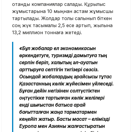
отандық компаниялар салады. Құрылыс
жұмыстарына 10 мыңнан астам жұмысшы
тартылады. Жолдар толық салынып біткен
соң жүк тасымалы 2,5 есе артып, жылына
13,2 миллион тоннаға жетеді.
«Бұл жобалар ел экономикасын
өркендетуге, туризмді дамытуға тың
серпін беріп, халықтың әл-ауқатын
арттыруға септігін тигізері сөзсіз.
Осындай жобалардың әрқайсысы тұтас
Қазақстанның көлік жүйесімен үйлеседі.
Бұған дейін негізінен солтүстіктен
оңтүстікке тартылған көлік желілері
енді шығыстан батысқа қарай
бағытталған жаңа тармақтармен
кеңейіп жатыр. Басты мақсат – елімізді
Еуропа мен Азияны жалғастыратын