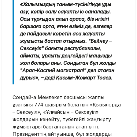
«Халқымыздың таным-түсінігінде құдық
қазу, көпір салу сауапты іс саналады.
Осы тұрғыдан алып қарасақ, біз игілігі
баршаға ортақ, яғни өзіміз де, өзгелер
де пайдасын көретін аса жауапты
жұмысты бастап отырмыз. "Бейнеу –
Сексеуіл" бағыты республикалық,
аймақтық, құрлықтық деңгейдегі маңызды
жол болары анық. Сондықтан бұл жолды
"Арал-Каспий магистралі" деп атаған
дұрыс», – деді Қасым-Жомарт Тоқаев.
Сондай-ақ Мемлекет басшысы жалпы
ұзақтығы 774 шақырым болатын «Қызылорда
– Сексеуіл», «Ұлғайсын – Сексеуіл»
жолдарын кеңейту, түбегейлі жаңғырту
жұмыстары басталғанын атап өтті.
Президенттің айтуынша, бұл жолдарды