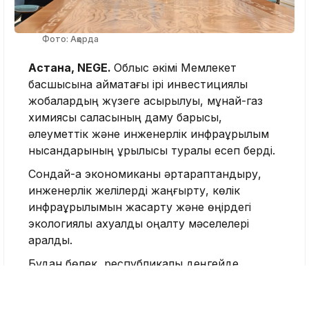
Фото: Ақорда
Астана, NEGE.
Облыс әкімі Мемлекет
басшысына аймақтағы ірі инвестициялық
жобалардың жүзеге асырылуы, мұнай-газ
химиясы саласының даму барысы,
әлеуметтік және инженерлік инфрақұрылым
нысандарының құрылысы туралы есеп берді.
Сондай-ақ экономиканы әртараптандыру,
инженерлік желілерді жаңғырту, көлік
инфрақұрылымын жақсарту және өңірдегі
экологиялық ахуалды оңалту мәселелері
қаралды.
Бұдан бөлек, республикалық деңгейде
қолдауды қажет ететін жобалар сөз болды.
Кездесу соңында Қасым-Жомарт Тоқаев