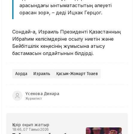
арасындағы ынтымақтастықтың әлеуеті
орасан зор», – деді Ицхак Герцог.
Сондай-ақ, Израиль Президенті Қазақстанның
Ибраһим келісімдеріне қосылу ниетін және
Бейбітшілік кеңесінің жұмысына қатысу
бастамасын қолдайтынын білдірді.
Ақорда
Израиль
Қасым-Жомарт Тоқаев
Үсенова Динара
Журналист
Қазір оқып жатыр
18:46, 07 Тамыз 2026