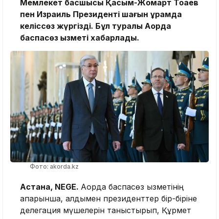
Мемлекет басшысы Қасым-Жомарт Тоқаев
пен Израиль Президенті шағын құрамда
келіссөз жүргізді. Бұл туралы Ақорда
баспасөз қызметі хабарлады.
Фото: akorda.kz
Астана, NEGE.
Ақорда баспасөз қызметінің
ақпарынша, алдымен президенттер бір-біріне
делегация мүшелерін таныстырып, Құрмет