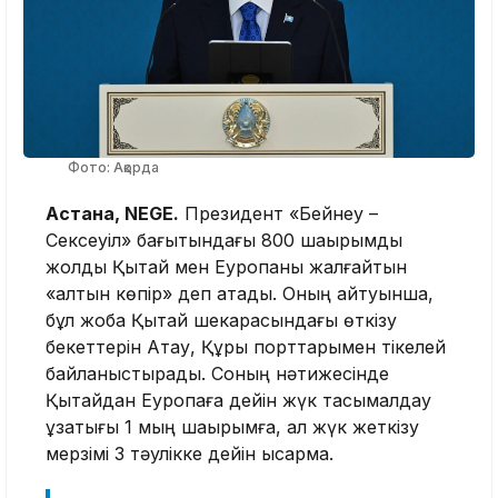
Фото: Ақорда
Астана, NEGE.
Президент «Бейнеу –
Сексеуіл» бағытындағы 800 шақырымдық
жолды Қытай мен Еуропаны жалғайтын
«алтын көпір» деп атады. Оның айтуынша,
бұл жоба Қытай шекарасындағы өткізу
бекеттерін Ақтау, Құрық порттарымен тікелей
байланыстырады. Соның нәтижесінде
Қытайдан Еуропаға дейін жүк тасымалдау
ұзақтығы 1 мың шақырымға, ал жүк жеткізу
мерзімі 3 тәулікке дейін қысқармақ.