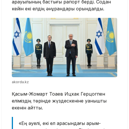
қарауылының бастығы рапорт берді. Содан
кейін екі елдің әнұрандары орындалды.
akorda.kz
Қасым-Жомарт Тоқаев Ицхак Герцогпен
еліміздің төрінде жүздескеніне қуанышты
екенін айтты.
«Ең әуелі, екі ел арасындағы қарым-