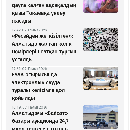
дауға қалған ақсақалдың
қызы Тоқаевқа үндеу
жасады
17:47, 07 Тамыз 2026
«Ресейден жеткізілген»:
Алматыда жалған көлік
нөмірлерін сатқан тұрғын
ұсталды
17:29, 07 Тамыз 2026
ЕҮАК отырысында
электрондық сауда
туралы келісімге қол
қойылды
16:49, 07 Тамыз 2026
Алматыдағы «Байсат»
базары аукционда 24,7
млрд теңгеге сатылды