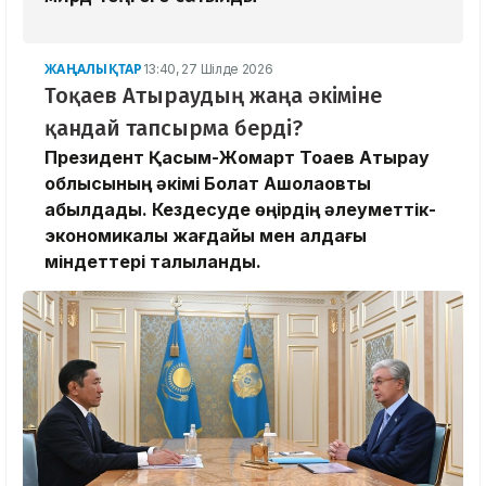
ЖАҢАЛЫҚТАР
13:40, 27 Шілде 2026
Тоқаев Атыраудың жаңа әкіміне
қандай тапсырма берді?
Президент Қасым-Жомарт Тоқаев Атырау
облысының әкімі Болат Ақшолақовты
қабылдады. Кездесуде өңірдің әлеуметтік-
экономикалық жағдайы мен алдағы
міндеттері талқыланды.