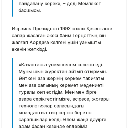
пайдалану керек», – деді Мемлекет
басшысы.
Израиль Президенті 1993 жылы Қазақстанға
сапар жасаған әкесі Хаим Герцогтың ізін
жалғап Ақордаға келгені үшін қуанышты
екенін жеткізді.
«Қазақстанға үнемі келгім келетін еді.
Мұны шын жүректен айтып отырмын.
Өйткені қазақ жерінің көркем табиғаты
мен қазақ халқының керемет мәдениеті
туралы көп естідім. Менімен бірге
өзара серіктестігімізге, әсіресе, жоғары
технологиялар саласындағы
ықпалдастыққа тың серпін беретін
сарапшылар келді. Әлем жаңа дәуірге
қадам басқан кезеңде елдеріміз