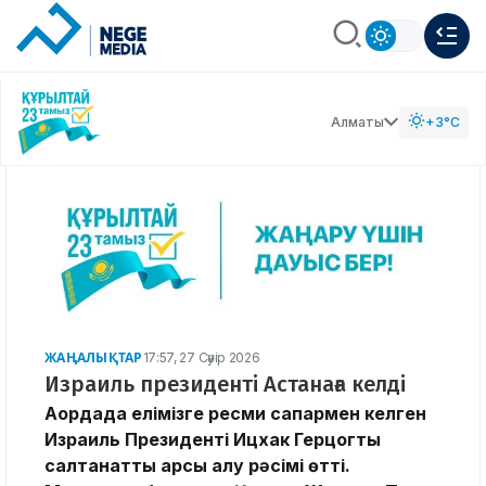
Алматы
+3°C
ЖАҢАЛЫҚТАР
17:57, 27 Сәуір 2026
Израиль президенті Астанаға келді
Ақордада елімізге ресми сапармен келген
Израиль Президенті Ицхак Герцогты
салтанатты қарсы алу рәсімі өтті.