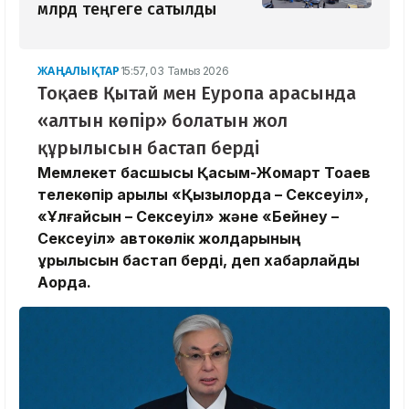
млрд теңгеге сатылды
ЖАҢАЛЫҚТАР
15:57, 03 Тамыз 2026
Тоқаев Қытай мен Еуропа арасында
«алтын көпір» болатын жол
құрылысын бастап берді
Мемлекет басшысы Қасым-Жомарт Тоқаев
телекөпір арқылы «Қызылорда – Сексеуіл»,
«Ұлғайсын – Сексеуіл» және «Бейнеу –
Сексеуіл» автокөлік жолдарының
құрылысын бастап берді, деп хабарлайды
Ақорда.