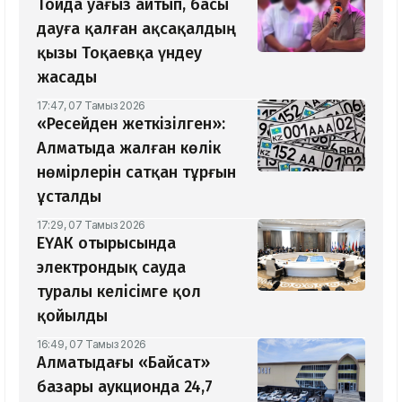
Тойда уағыз айтып, басы
дауға қалған ақсақалдың
қызы Тоқаевқа үндеу
жасады
17:47, 07 Тамыз 2026
«Ресейден жеткізілген»:
Алматыда жалған көлік
нөмірлерін сатқан тұрғын
ұсталды
17:29, 07 Тамыз 2026
ЕҮАК отырысында
электрондық сауда
туралы келісімге қол
қойылды
16:49, 07 Тамыз 2026
Алматыдағы «Байсат»
базары аукционда 24,7