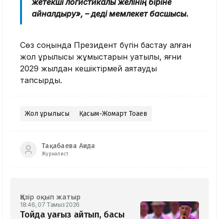
жетекші логистикалық желінің біріне
айналдыру», – деді мемлекет басшысы.
Сөз соңында Президент бүгін бастау алған
жол құрылысы жұмыстарын уақтылы, яғни
2029 жылдан кешіктірмей аяқтауды
тапсырды.
Жол құрылысы
Қасым-Жомарт Тоқаев
Тақабаева Аида
Журналист
Қазір оқып жатыр
18:46, 07 Тамыз 2026
Тойда уағыз айтып, басы