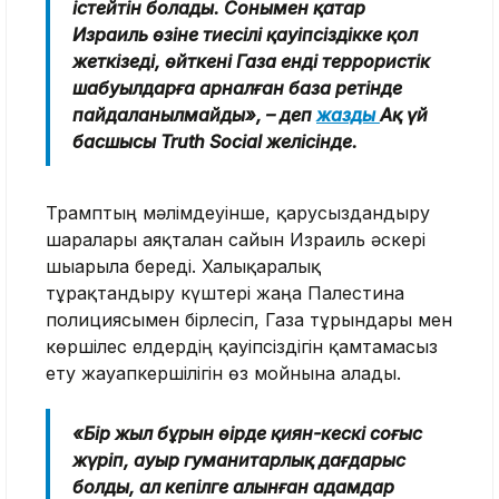
істейтін болады. Сонымен қатар
Израиль өзіне тиесілі қауіпсіздікке қол
жеткізеді, өйткені Газа енді террористік
шабуылдарға арналған база ретінде
пайдаланылмайды», – деп
жазды
Ақ үй
басшысы Truth Social желісінде.
Трамптың мәлімдеуінше, қарусыздандыру
шаралары аяқталған сайын Израиль әскері
шығарыла береді. Халықаралық
тұрақтандыру күштері жаңа Палестина
полициясымен бірлесіп, Газа тұрғындары мен
көршілес елдердің қауіпсіздігін қамтамасыз
ету жауапкершілігін өз мойнына алады.
«Бір жыл бұрын өңірде қиян-кескі соғыс
жүріп, ауыр гуманитарлық дағдарыс
болды, ал кепілге алынған адамдар