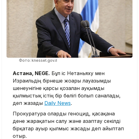
Фото: knesset.gov.il
Астана, NEGE.
Бұл іс Нетаньяху мен
Израильдің бірнеше жоғары лауазымды
шенеунігіне қарсы қозғалған ауқымды
қылмыстық істің бір бөлігі болып саналады,
деп жазады
Daily News
.
Прокуратура оларды геноцид, қасақана
дене жарақатын салу және азаптау секілді
бірқатар ауыр қылмыс жасады деп айыптап
отыр.