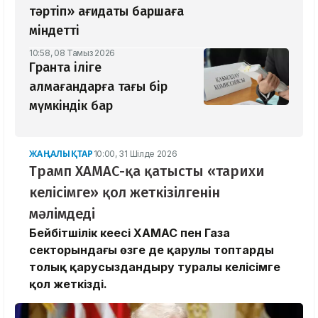
тәртіп» қағидаты баршаға
міндетті
10:58, 08 Тамыз 2026
Грантқа іліге
алмағандарға тағы бір
мүмкіндік бар
ЖАҢАЛЫҚТАР
10:00, 31 Шілде 2026
Трамп ХАМАС-қа қатысты «тарихи
келісімге» қол жеткізілгенін
мәлімдеді
Бейбітшілік кеңесі ХАМАС пен Газа
секторындағы өзге де қарулы топтарды
толық қарусыздандыру туралы келісімге
қол жеткізді.