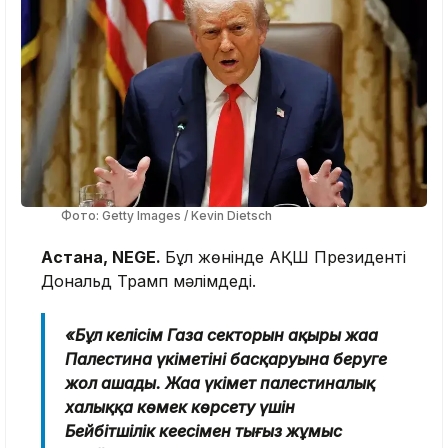
Фото: Getty Images / Kevin Dietsch
Астана, NEGE.
Бұл жөнінде АҚШ Президенті
Дональд Трамп мәлімдеді.
«Бұл келісім Газа секторын ақыры жаңа
Палестина үкіметінің басқаруына беруге
жол ашады. Жаңа үкімет палестиналық
халыққа көмек көрсету үшін
Бейбітшілік кеңесімен тығыз жұмыс