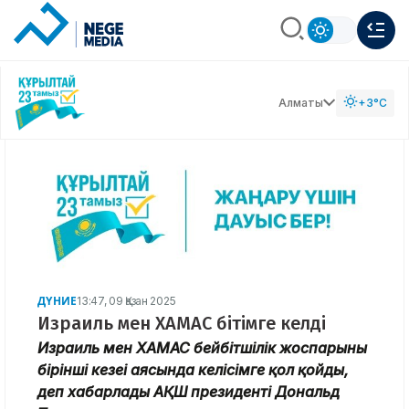
Алматы
+3°C
ДҮНИЕ
13:47, 09 Қазан 2025
Израиль мен ХАМАС бітімге келді
Израиль мен ХАМАС бейбітшілік жоспарының
бірінші кезеңі аясында келісімге қол қойды,
деп хабарлады АҚШ президенті Дональд