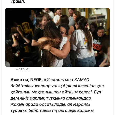
Трамп.
Фото: AP
Алматы, NEGE.
«Израиль мен ХАМАС
бейбітшілік жоспарының бірінші кезеңіне қол
қойғанын мақтанышпен айтқым келеді. Бұл
дегеніңіз барлық тұтқынға алынғандар
жақын арада босатылады, ал Израиль
тұрақты бейбітшіліктің алғашқы қадамы