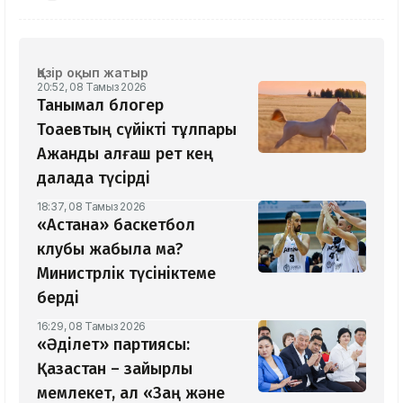
Қазір оқып жатыр
20:52, 08 Тамыз 2026
Танымал блогер
Тоқаевтың сүйікті тұлпары
Ақжанды алғаш рет кең
далада түсірді
18:37, 08 Тамыз 2026
«Астана» баскетбол
клубы жабыла ма?
Министрлік түсініктеме
берді
16:29, 08 Тамыз 2026
«Әділет» партиясы:
Қазақстан – зайырлы
мемлекет, ал «Заң және