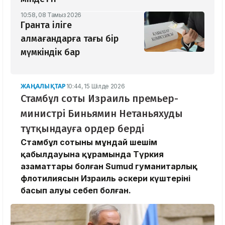
10:58, 08 Тамыз 2026
Грантқа іліге
алмағандарға тағы бір
мүмкіндік бар
ЖАҢАЛЫҚТАР
10:44, 15 Шілде 2026
Стамбұл соты Израиль премьер-
министрі Биньямин Нетаньяхуды
тұтқындауға ордер берді
Стамбұл сотының мұндай шешім
қабылдауына құрамында Түркия
азаматтары болған Sumud гуманитарлық
флотилиясын Израиль әскери күштерінің
басып алуы себеп болған.