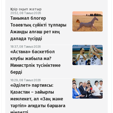
Қазір оқып жатыр
20:52, 08 Тамыз 2026
Танымал блогер
Тоқаевтың сүйікті тұлпары
Ақжанды алғаш рет кең
далада түсірді
18:37, 08 Тамыз 2026
«Астана» баскетбол
клубы жабыла ма?
Министрлік түсініктеме
берді
16:29, 08 Тамыз 2026
«Әділет» партиясы:
Қазақстан – зайырлы
мемлекет, ал «Заң және
тәртіп» қағидаты баршаға
міндетті