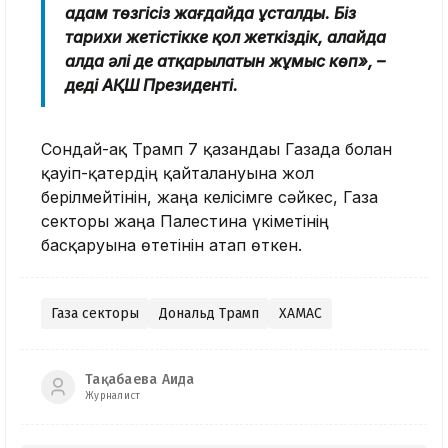
адам төзгісіз жағдайда ұсталды. Біз
тарихи жетістікке қол жеткіздік, алайда
алда әлі де атқарылатын жұмыс көп», –
деді АҚШ Президенті.
Сондай-ақ Трамп 7 қазандағы Газада болған
қауіп-қатердің қайталануына жол
берілмейтінін, жаңа келісімге сәйкес, Газа
секторы жаңа Палестина үкіметінің
басқаруына өтетінін атап өткен.
Газа секторы
Дональд Трамп
ХАМАС
Тақабаева Аида
Журналист