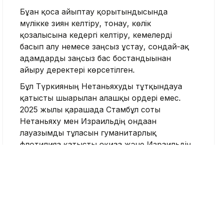
Бұған қоса айыптау қорытындысында
мүлікке зиян келтіру, тонау, көлік
қозғалысына кедергі келтіру, кемелерді
басып алу немесе заңсыз ұстау, сондай-ақ
адамдарды заңсыз бас бостандығынан
айыру деректері көрсетілген.
Бұл Түркияның Нетаньяхуды тұтқындауға
қатысты шығарылған алғашқы ордері емес.
2025 жылғы қарашада Стамбұл соты
Нетаньяху мен Израильдің ондаған
лауазымды тұлғасын гуманитарлық
флотилияға қатысты оқиғаға және Израильдің
Газадағы әскери операциясы кезінде
жасалды деген қылмыстарға байланысты
алдын ала қамауға алу ордерін берген.
2026 жылғы сәуірде Стамбұлдың Бас
прокуратурасы айыптау актісін әзірлеуді