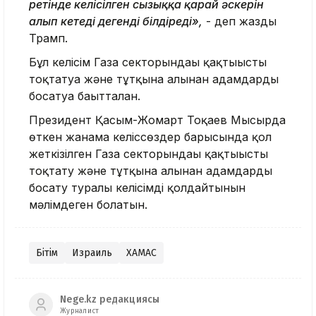
ретінде келісілген сызыққа қарай әскерін
алып кетеді дегенді білдіреді»,
- деп жазды
Трамп.
Бұл келісім Газа секторындағы қақтығысты
тоқтатуға және тұтқынға алынған адамдарды
босатуға бағытталған.
Президент Қасым-Жомарт Тоқаев Мысырда
өткен жанама келіссөздер барысында қол
жеткізілген Газа секторындағы қақтығысты
тоқтату және тұтқынға алынған адамдарды
босату туралы келісімді қолдайтынын
мәлімдеген болатын.
Бітім
Израиль
ХАМАС
Nege.kz редакциясы
Журналист