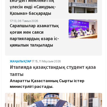
ERG-дегі мемлекеттің
үлесін енді «Самұрық-
Қазына» басқарады
17:13, 06 Тамыз 2026
Сарапшылар азаматтық
қоғам мен саяси
партиялардың өзара іс-
қимылын талқылады
ЖАҢАЛЫҚТАР
17:15, 11 Маусым 2026
Италияда қазақстандық студент қаза
тапты
Ақпаратты Қазақстанның Сыртқы істер
министрлігі растады.