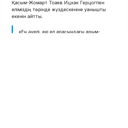
Қасым-Жомарт Тоқаев Ицхак Герцогпен
еліміздің төрінде жүздескеніне қуанышты
екенін айтты.
«Ең әуелі, екі ел арасындағы қарым-
қатынастың іргесін қалауға Сіздің әкеңіз,
Израиль Мемлекетінің бұрынғы
Президенті Хаим Герцогтың ерекше
еңбек сіңіргенін атап өткім келеді. 1992
жылдан бері қос халық арасында тығыз
достық байланыс орнады. Өзара
ынтымақтастықта, әсіресе, экономика
және саяси бағыттарда елеулі табысқа
қол жеткіздік. Еліміз Ибраһим
келісімдеріне қосылу туралы шешім
қабылдады. Бұл қадам Таяу Шығыс
елдері мен Израиль арасындағы қарым-
қатынастың қалпына келуіне
Қазақстанның да үлес қосуға дайын