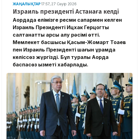
ЖАҢАЛЫҚТАР
17:57, 27 Сәуір 2026
Израиль президенті Астанаға келді
Ақордада елімізге ресми сапармен келген
Израиль Президенті Ицхак Герцогты
салтанатты қарсы алу рәсімі өтті.
Мемлекет басшысы Қасым-Жомарт Тоқаев
пен Израиль Президенті шағын құрамда
келіссөз жүргізді. Бұл туралы Ақорда
баспасөз қызметі хабарлады.