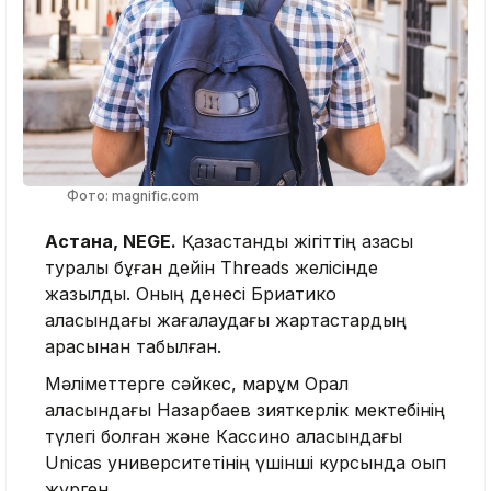
Фото: magnific.com
Астана, NEGE.
Қазақстандық жігіттің қазасы
туралы бұған дейін Threads желісінде
жазылды. Оның денесі Бриатико
қаласындағы жағалаудағы жартастардың
арасынан табылған.
Мәліметтерге сәйкес, марқұм Орал
қаласындағы Назарбаев зияткерлік мектебінің
түлегі болған және Кассино қаласындағы
Unicas университетінің үшінші курсында оқып
жүрген.