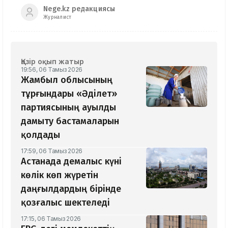
Nege.kz редакциясы
Журналист
Қазір оқып жатыр
19:56, 06 Тамыз 2026
Жамбыл облысының
тұрғындары «Әділет»
партиясының ауылды
дамыту бастамаларын
қолдады
17:59, 06 Тамыз 2026
Астанада демалыс күні
көлік көп жүретін
даңғылдардың бірінде
қозғалыс шектеледі
17:15, 06 Тамыз 2026