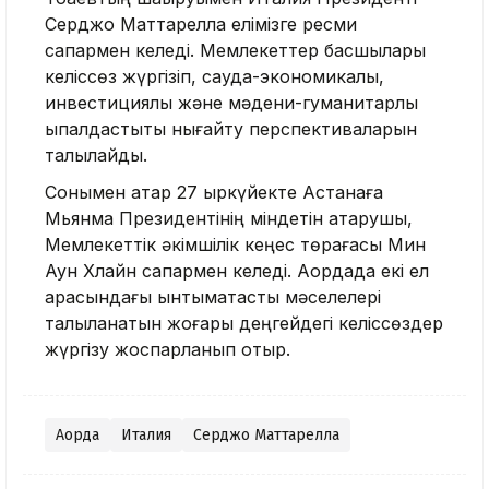
Серджо Маттарелла елімізге ресми
сапармен келеді. Мемлекеттер басшылары
келіссөз жүргізіп, сауда-экономикалық,
инвестициялық және мәдени-гуманитарлық
ықпалдастықты нығайту перспективаларын
талқылайды.
Сонымен қатар 27 қыркүйекте Астанаға
Мьянма Президентінің міндетін атқарушы,
Мемлекеттік әкімшілік кеңес төрағасы Мин
Аун Хлайн сапармен келеді. Ақордада екі ел
арасындағы ынтымақтастық мәселелері
талқыланатын жоғары деңгейдегі келіссөздер
жүргізу жоспарланып отыр.
Ақорда
Италия
Серджо Маттарелла