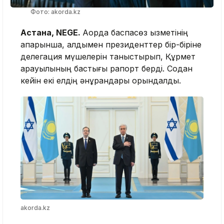
Фото: akorda.kz
Астана, NEGE.
Ақорда баспасөз қызметінің
ақпарынша, алдымен президенттер бір-біріне
делегация мүшелерін таныстырып, Құрмет
қарауылының бастығы рапорт берді. Содан
кейін екі елдің әнұрандары орындалды.
akorda.kz