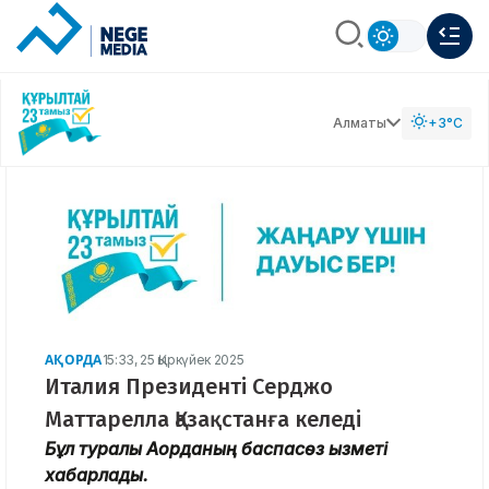
Алматы
+3°C
АҚОРДА
15:33, 25 Қыркүйек 2025
Италия Президенті Серджо
Маттарелла Қазақстанға келеді
Бұл туралы Ақорданың баспасөз қызметі
хабарлады.