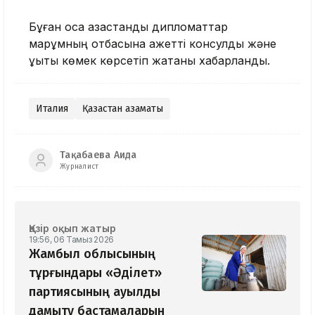
Бұған қоса қазақстандық дипломаттар
марқұмның отбасына қажетті консулдық және
құқықтық көмек көрсетіп жатқаны хабарланды.
Италия
Қазақстан азаматы
Тақабаева Аида
Журналист
Қазір оқып жатыр
19:56, 06 Тамыз 2026
Жамбыл облысының
тұрғындары «Әділет»
партиясының ауылды
дамыту бастамаларын