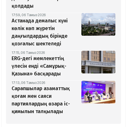
қолдады
17:59, 06 Тамыз 2026
Астанада демалыс күні
көлік көп жүретін
даңғылдардың бірінде
қозғалыс шектеледі
17:15, 06 Тамыз 2026
ERG-дегі мемлекеттің
үлесін енді «Самұрық-
Қазына» басқарады
17:13, 06 Тамыз 2026
Сарапшылар азаматтық
қоғам мен саяси
партиялардың өзара іс-
қимылын талқылады