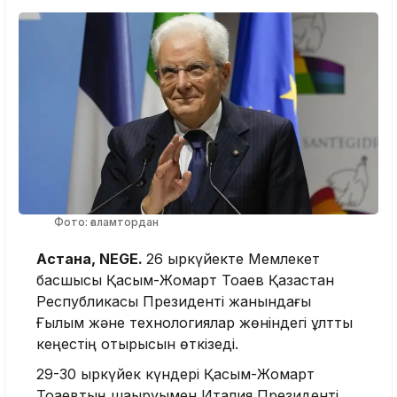
Фото: ғаламтордан
Астана, NEGE.
26 қыркүйекте Мемлекет
басшысы Қасым-Жомарт Тоқаев Қазақстан
Республикасы Президенті жанындағы
Ғылым және технологиялар жөніндегі ұлттық
кеңестің отырысын өткізеді.
29-30 қыркүйек күндері Қасым-Жомарт
Тоқаевтың шақыруымен Италия Президенті