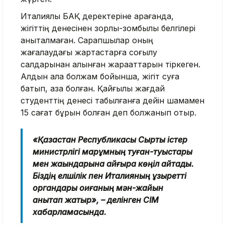
Италиялық БАҚ деректеріне қарағанда,
жігіттің денесінен зорлық-зомбылық белгілері
анықталмаған. Сарапшылар оның
жағалаудағы жартастарға соғылу
салдарынан алынған жарақаттарын тіркеген.
Алдын ала болжам бойынша, жігіт суға
батып, қаза болған. Қайғылы жағдай
студенттің денесі табылғанға дейін шамамен
15 сағат бұрын болған деп болжанып отыр.
«Қазақстан Республикасы Сыртқы істер
министрлігі марқұмның туған-туыстары
мен жақындарына қайғыра көңіл айтады.
Біздің елшілік пен Италияның құзыретті
органдары оқиғаның мән-жайын
анықтап жатыр», – делінген СІМ
хабарламасында.