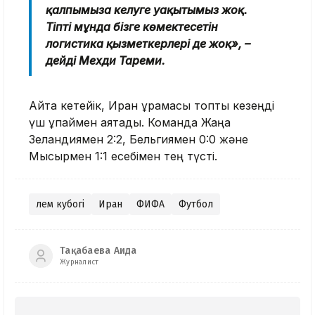
қалпымызға келуге уақытымыз жоқ.
Тіпті мұнда бізге көмектесетін
логистика қызметкерлері де жоқ», –
дейді Мехди Тареми.
Айта кетейік, Иран құрамасы топтық кезеңді
үш ұпаймен аяқтады. Команда Жаңа
Зеландиямен 2:2, Бельгиямен 0:0 және
Мысырмен 1:1 есебімен тең түсті.
Әлем кубогі
Иран
ФИФА
Футбол
Тақабаева Аида
Журналист