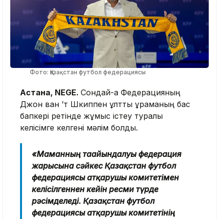
Фото: Қазақстан футбол федерациясы
Астана, NEGE.
Сондай-ақ Федерацияның
Джон ван ’т Шкиппен ұлттық құраманың бас
бапкері ретінде жұмыс істеу туралы
келісімге келгені мәлім болды.
«Маманның тағайындалуы федерация
жарғысына сәйкес Қазақстан футбол
федерациясы атқарушы комитетімен
келісілгеннен кейін ресми түрде
рәсімделеді. Қазақстан футбол
федерациясы атқарушы комитетінің