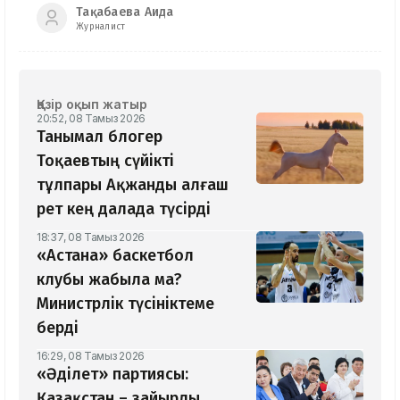
Тақабаева Аида
Журналист
Қазір оқып жатыр
20:52, 08 Тамыз 2026
Танымал блогер
Тоқаевтың сүйікті
тұлпары Ақжанды алғаш
рет кең далада түсірді
18:37, 08 Тамыз 2026
«Астана» баскетбол
клубы жабыла ма?
Министрлік түсініктеме
берді
16:29, 08 Тамыз 2026
«Әділет» партиясы:
Қазақстан – зайырлы