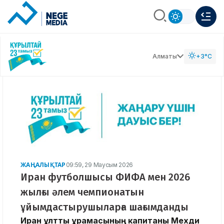
Алматы
+3°C
ЖАҢАЛЫҚТАР
09:59, 29 Маусым 2026
Иран футболшысы ФИФА мен 2026
жылғы әлем чемпионатын
ұйымдастырушыларға шағымданды
Иран ұлттық құрамасының капитаны Мехди