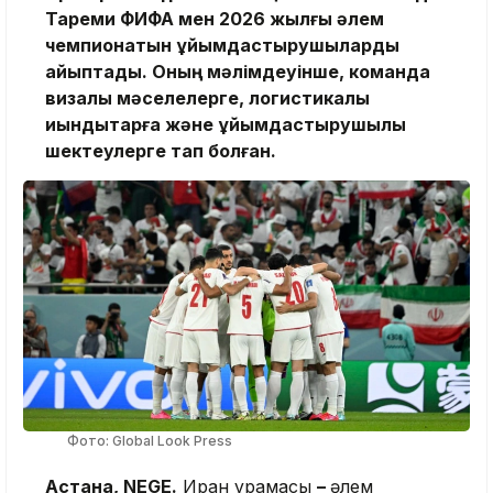
Тареми ФИФА мен 2026 жылғы әлем
чемпионатын ұйымдастырушыларды
айыптады. Оның мәлімдеуінше, команда
визалық мәселелерге, логистикалық
қиындықтарға және ұйымдастырушылық
шектеулерге тап болған.
Фото: Global Look Press
Астана, NEGE.
Иран құрамасы
–
әлем