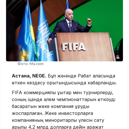
Фото: fifa.com
Астана, NEGE.
Бұл жөнінде Рабат қаласында
өткен кездесу қорытындысында хабарланды.
FIFA коммерциялық құқықтар мен турнирлерді,
соның ішінде әлем чемпионаттарын өткізуді
басқаратын жеке компания құруды
жоспарлаған. Жеке инвесторларға
компанияның миноритарлық үлесін сату
арқылы 4,2 млрд долларға дейін қаражат