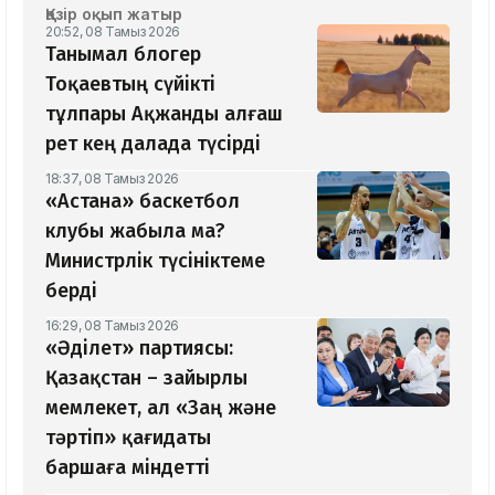
Қазір оқып жатыр
20:52, 08 Тамыз 2026
Танымал блогер
Тоқаевтың сүйікті
тұлпары Ақжанды алғаш
рет кең далада түсірді
18:37, 08 Тамыз 2026
«Астана» баскетбол
клубы жабыла ма?
Министрлік түсініктеме
берді
16:29, 08 Тамыз 2026
«Әділет» партиясы:
Қазақстан – зайырлы
мемлекет, ал «Заң және
тәртіп» қағидаты
баршаға міндетті