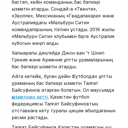
бастап, кейін команданың бас бапкері
қызметін атқарды. Сондай-ақ «Твенте»,
«Зволле», Мексиканың «Гвадалахара» және
Аустралиядағы «Мельбурн Сити»
командаларының тізгінін ұстады. 2016 жылы
«Мельбурн Сити» клубымен бірге Аустралия
кубогын жеңіп алды.
Халықаралық деңгейде Джон ван ’т Шкип
Грекия және Армения ұлттық құрамаларының
бас бапкері қызметін атқарды.
Айта кетейік, бұған дейін Футболдан ұлттық
құраманың бас бапкері қызметін Талғат
Байсуфинов атқарған болатын. Ол маусымда
қызметінен кетті
. Қазақстан футбол
федерациясы Талғат Байсуфиновтың
отставкаға кету туралы шешім қабылдағанын
ресми растады.
Талғат Байсуфинов Қазақстан құрамасын үш