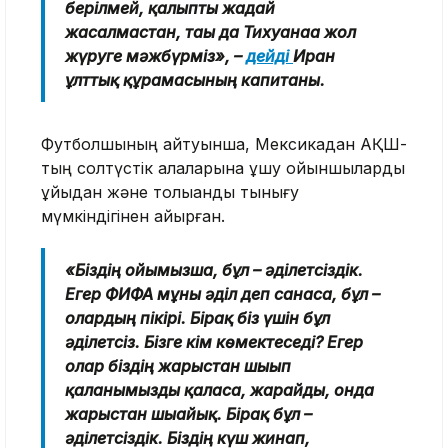
берілмей, қалыпты жағдай
жасалмастан, тағы да Тихуанаға жол
жүруге мәжбүрміз», –
дейді
Иран
ұлттық құрамасының капитаны.
Футболшының айтуынша, Мексикадан АҚШ-
тың солтүстік қалаларына ұшу ойыншыларды
ұйқыдан және толыққанды тынығу
мүмкіндігінен айырған.
«Біздің ойымызша, бұл – әділетсіздік.
Егер ФИФА мұны әділ деп санаса, бұл –
олардың пікірі. Бірақ біз үшін бұл
әділетсіз. Бізге кім көмектеседі? Егер
олар біздің жарыстан шығып
қалғанымызды қаласа, жарайды, онда
жарыстан шығайық. Бірақ бұл –
әділетсіздік. Біздің күш жинап,