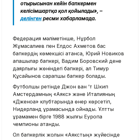
отырысынан кейін бапкермен
келісімшартқа қол қойылады», –
делінген
ресми хабарламада.
Федерация мәліметінше, Нұрбол
Жұмасқалиев пен Елдос Ахметов бас
бапкердің көмекшісі атанса, Юрий Новиков
қақпашылар бапкері, Вадим Боровский дене
даярлығы жөніндегі бапкері, ал Тимур
Құсайынов сарапшы бапкер болады.
Футболшы ретінде Джон ван ’т Шкип
Амстердамның «Аякс» және Италияның
«Дженоа» клубтарында өнер көрсетіп,
Нидерланд құрамасында ойнады. Ұлттық
құрамамен бірге 1988 жылғы Еуропа
чемпионы атанды.
Ол бапкерлік жолын «Аякстың» жүйесінде