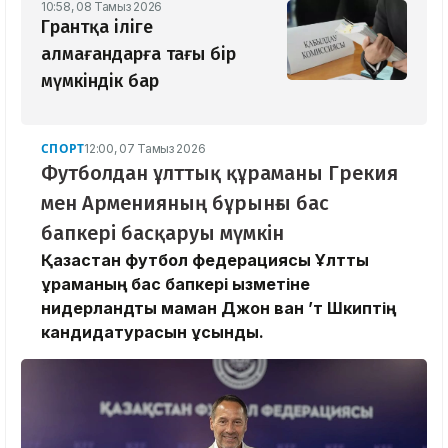
10:58, 08 Тамыз 2026
Грантқа іліге
алмағандарға тағы бір
мүмкіндік бар
СПОРТ
12:00, 07 Тамыз 2026
Футболдан ұлттық құраманы Грекия
мен Арменияның бұрынғы бас
бапкері басқаруы мүмкін
Қазақстан футбол федерациясы Ұлттық
құраманың бас бапкері қызметіне
нидерландтық маман Джон ван ’т Шкиптің
кандидатурасын ұсынды.