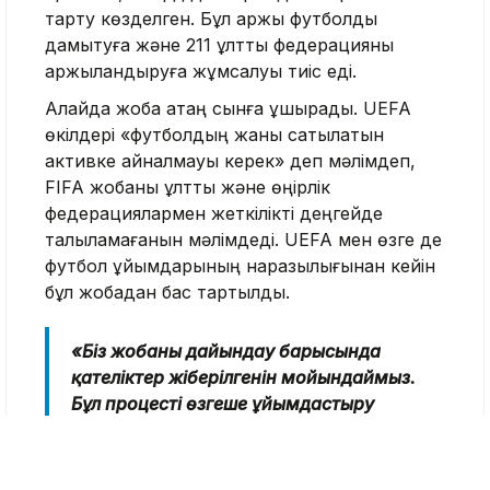
тарту көзделген. Бұл қаржы футболды
дамытуға және 211 ұлттық федерацияны
қаржыландыруға жұмсалуы тиіс еді.
Алайда жоба қатаң сынға ұшырады. UEFA
өкілдері «футболдың жаны сатылатын
активке айналмауы керек» деп мәлімдеп,
FIFA жобаны ұлттық және өңірлік
федерациялармен жеткілікті деңгейде
талқыламағанын мәлімдеді. UEFA мен өзге де
футбол ұйымдарының наразылығынан кейін
бұл жобадан бас тартылды.
«Біз жобаны дайындау барысында
қателіктер жіберілгенін мойындаймыз.
Бұл процесті өзгеше ұйымдастыру
қажет еді, ал FIFA кеңесі мен ұлттық
федерациялар өздерін талқылаудан
шет қалғандай сезінбеуі тиіс болатын.