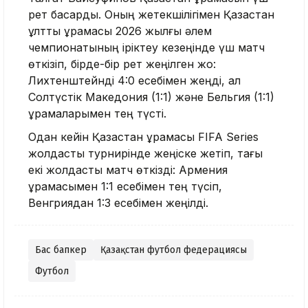
рет басқарды. Оның жетекшілігімен Қазақстан
ұлттық құрамасы 2026 жылғы әлем
чемпионатының іріктеу кезеңінде үш матч
өткізіп, бірде-бір рет жеңілген жоқ:
Лихтенштейнді 4:0 есебімен жеңді, ал
Солтүстік Македония (1:1) және Бельгия (1:1)
құрамаларымен тең түсті.
Одан кейін Қазақстан құрамасы FIFA Series
жолдастық турнирінде жеңіске жетіп, тағы
екі жолдастық матч өткізді: Армения
құрамасымен 1:1 есебімен тең түсіп,
Венгриядан 1:3 есебімен жеңілді.
Бас бапкер
Қазақстан футбол федерациясы
Футбол