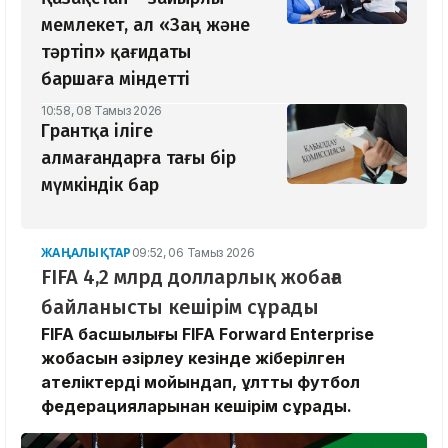
мемлекет, ал «Заң және
тәртіп» қағидаты
баршаға міндетті
10:58, 08 Тамыз 2026
Грантқа іліге
алмағандарға тағы бір
мүмкіндік бар
ЖАҢАЛЫҚТАР
09:52, 06 Тамыз 2026
FIFA 4,2 млрд долларлық жобаға
байланысты кешірім сұрады
FIFA басшылығы FIFA Forward Enterprise
жобасын әзірлеу кезінде жіберілген
қателіктерді мойындап, ұлттық футбол
федерацияларынан кешірім сұрады.