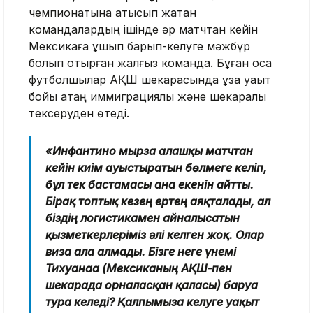
чемпионатына қатысып жатқан
командалардың ішінде әр матчтан кейін
Мексикаға ұшып барып-келуге мәжбүр
болып отырған жалғыз команда. Бұған қоса
футболшылар АҚШ шекарасында ұзақ уақыт
бойы қатаң иммиграциялық және шекаралық
тексеруден өтеді.
«Инфантино мырза алғашқы матчтан
кейін киім ауыстыратын бөлмеге келіп,
бұл тек бастамасы ғана екенін айтты.
Бірақ топтық кезең ертең аяқталады, ал
біздің логистикамен айналысатын
қызметкерлеріміз әлі келген жоқ. Олар
виза ала алмады. Бізге неге үнемі
Тихуанаға (Мексиканың АҚШ-пен
шекарада орналасқан қаласы) баруға
тура келеді? Қалпымызға келуге уақыт