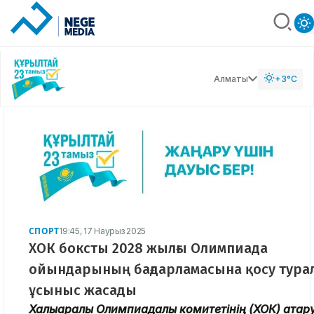
Алматы
+3°C
СПОРТ
19:45, 17 Наурыз 2025
ХОК боксты 2028 жылғы Олимпиада
ойындарының бағдарламасына қосу тура
ұсыныс жасады
Халықаралық Олимпиадалық комитетінің (ХОК) атқа