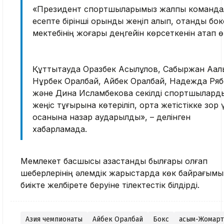
«Президент спортшыларымыз жалпы команда
есепте бірінші орынды жеңіп алып, отандық бок
мектебінің жоғары деңгейін көрсеткенін атап өт
Құттықтауда Оразбек Асылқұлов, Сабыржан Аққалы
Нұрбек Оралбай, Айбек Оралбай, Надежда Ря
және Дина Исламбекова секілді спортшылард
жеңіс тұғырына көтеріліп, ортақ жетістікке зор 
қосқанына назар аударылды», – делінген
хабарламада.
Мемлекет басшысы қазақстандық былғары қолғап
шеберлерінің әлемдік жарыстарда көк байрағым
биікте желбірете беруіне тілектестік білдірді.
Азия чемпионаты
Айбек Оралбай
Бокс
Қасым-Жомарт