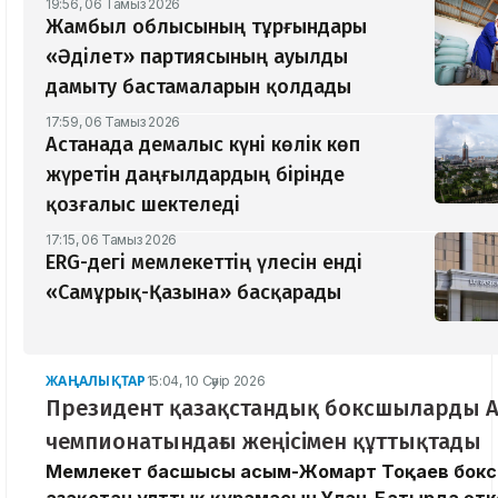
19:56, 06 Тамыз 2026
Жамбыл облысының тұрғындары
«Әділет» партиясының ауылды
дамыту бастамаларын қолдады
17:59, 06 Тамыз 2026
Астанада демалыс күні көлік көп
жүретін даңғылдардың бірінде
қозғалыс шектеледі
17:15, 06 Тамыз 2026
ERG-дегі мемлекеттің үлесін енді
«Самұрық-Қазына» басқарады
ЖАҢАЛЫҚТАР
15:04, 10 Сәуір 2026
Президент қазақстандық боксшыларды 
чемпионатындағы жеңісімен құттықтады
Мемлекет басшысы Қасым-Жомарт Тоқаев бокс
Қазақстан ұлттық құрамасын Ұлан-Батырда өтк