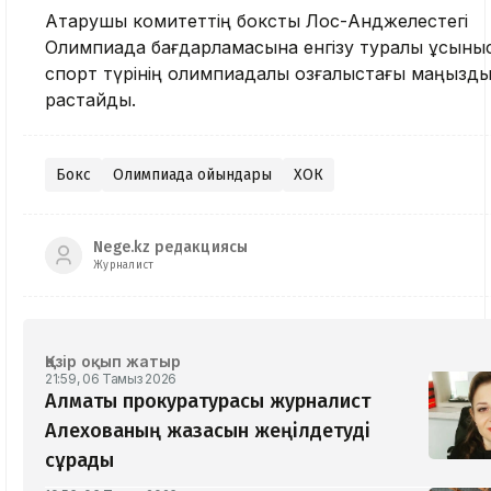
Атқарушы комитеттің боксты Лос-Анджелестегі
Олимпиада бағдарламасына енгізу туралы ұсыны
спорт түрінің олимпиадалық қозғалыстағы маңызд
растайды.
Бокс
Олимпиада ойындары
ХОК
Nege.kz редакциясы
Журналист
Қазір оқып жатыр
21:59, 06 Тамыз 2026
Алматы прокуратурасы журналист
Алехованың жазасын жеңілдетуді
сұрады