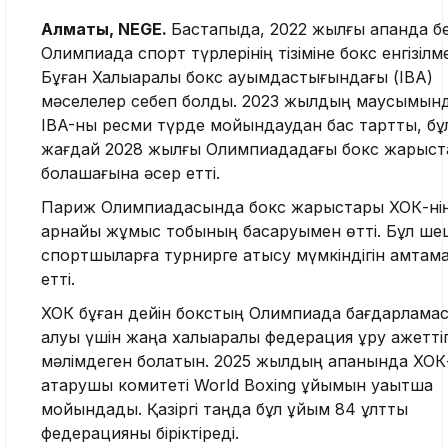
Алматы, NEGE.
Бастапқыда, 2022 жылғы ақпанда бе
Олимпиада спорт түрлерінің тізіміне бокс енгізілме
Бұған Халықаралық бокс қауымдастығындағы (IBA)
мәселелер себеп болды. 2023 жылдың маусымын
IBA-ны ресми түрде мойындаудан бас тартты, бұ
жағдай 2028 жылғы Олимпиададағы бокс жарыс
болашағына әсер етті.
Париж Олимпиадасында бокс жарыстары ХОК-ні
арнайы жұмыс тобының басқаруымен өтті. Бұл ше
спортшыларға турнирге қатысу мүмкіндігін қамтам
етті.
ХОК бұған дейін бокстың Олимпиада бағдарлама
қалуы үшін жаңа халықаралық федерация құру қажеттіг
мәлімдеген болатын. 2025 жылдың ақпанында ХОК
атқарушы комитеті World Boxing ұйымын уақытша
мойындады. Қазіргі таңда бұл ұйым 84 ұлттық
федерацияны біріктіреді.