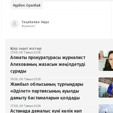
Нұрбек Оралбай
Тақабаева Аида
Журналист
Қазір оқып жатыр
21:59, 06 Тамыз 2026
Алматы прокуратурасы журналист
Алехованың жазасын жеңілдетуді
сұрады
19:56, 06 Тамыз 2026
Жамбыл облысының тұрғындары
«Әділет» партиясының ауылды
дамыту бастамаларын қолдады
17:59, 06 Тамыз 2026
Астанада демалыс күні көлік көп