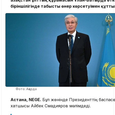
біріншілігінде табысты өнер көрсетуімен құтт
Фото: Ақорда
Астана, NEGE.
Бұл жөнінде Президенттің баспас
хатшысы Айбек Смадияров мәлімдеді.