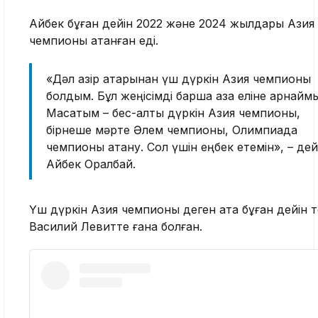
Айбек бұған дейін 2022 және 2024 жылдары Азия
чемпионы атанған еді.
«Дәл қазір қатарынан үш дүркін Азия чемпионы
болдым. Бұл жеңісімді барша қазақ еліне арнайм
Мақсатым – бес-алты дүркін Азия чемпионы,
бірнеше мәрте Әлем чемпионы, Олимпиада
чемпионы атану. Сол үшін еңбек етемін», – дей
Айбек Оралбай.
Үш дүркін Азия чемпионы деген атақ бұған дейін 
Василий Левитте ғана болған.