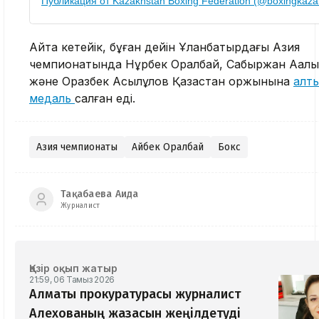
Публикация от Kazakhstan Boxing Federation (@boxingkaza
Айта кетейік, бұған дейін Ұланбатырдағы Азия
чемпионатында Нұрбек Оралбай, Сабыржан Аққалы
және Оразбек Асылқұлов Қазақстан қоржынына
алт
медаль
салған еді.
Азия чемпионаты
Айбек Оралбай
Бокс
Тақабаева Аида
Журналист
Қазір оқып жатыр
21:59, 06 Тамыз 2026
Алматы прокуратурасы журналист
Алехованың жазасын жеңілдетуді