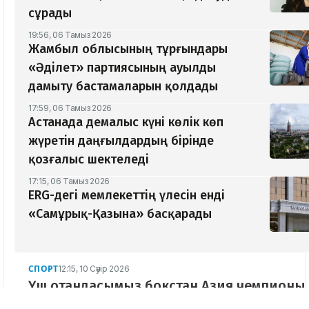
сұрады
19:56, 06 Тамыз 2026
Жамбыл облысының тұрғындары
«Әділет» партиясының ауылды
дамыту бастамаларын қолдады
17:59, 06 Тамыз 2026
Астанада демалыс күні көлік көп
жүретін даңғылдардың бірінде
қозғалыс шектеледі
17:15, 06 Тамыз 2026
ERG-дегі мемлекеттің үлесін енді
«Самұрық-Қазына» басқарады
СПОРТ
12:15, 10 Сәуір 2026
Үш отандасымыз бокстан Азия чемпионы
атанды