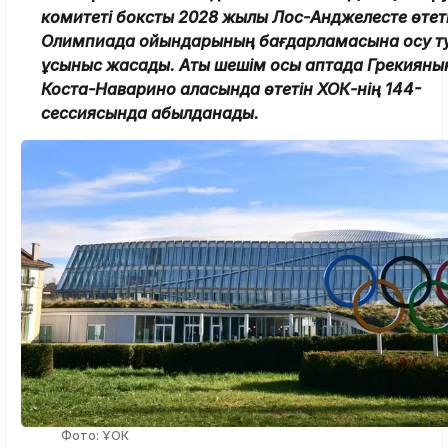
комитеті боксты 2028 жылы Лос-Анджелесте өтет
Олимпиада ойындарының бағдарламасына қосу т
ұсыныс жасады. Ақтық шешім осы аптада Грекияны
Коста-Наварино қаласында өтетін ХОК-нің 144-
сессиясында қабылданады.
Фото: ҰОК