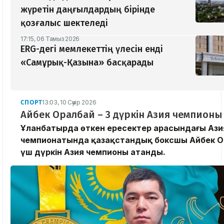
жүретін даңғылдардың бірінде
қозғалыс шектеледі
17:15, 06 Тамыз 2026
ERG-дегі мемлекеттің үлесін енді
«Самұрық-Қазына» басқарады
СПОРТ
13:03, 10 Сәуір 2026
Айбек Оралбай – 3 дүркін Азия чемпионы
Ұланбатырда өткен ересектер арасындағы Ази
чемпионатында қазақстандық боксшы Айбек О
үш дүркін Азия чемпионы атанды.