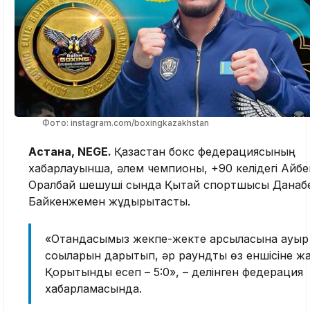
Фото: instagram.com/boxingkazakhstan
Астана, NEGE.
Қазақстан бокс федерациясының
хабарлауынша, әлем чемпионы, +90 келідегі Айбе
Оралбай шешуші сында Қытай спортшысы Данаб
Байкенжемен жұдырықтасты.
«Отандасымыз жекпе-жекте қарсыласына ауыр
соққыларын дарытып, әр раундты өз еншісіне ж
Қорытынды есеп – 5:0», – делінген федерация
хабарламасында.